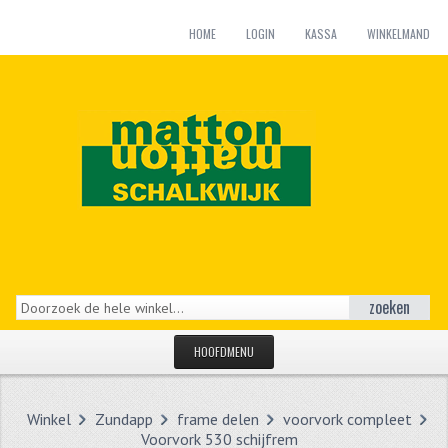
HOME
LOGIN
KASSA
WINKELMAND
zoeken
HOOFDMENU
HOME
Winkel
Zundapp
frame delen
voorvork compleet
CATEGORIEËN
Voorvork 530 schijfrem