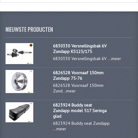
CARBURATEURS EN SPROEIERS
SPROEIERSET MIKUNI ZESKANT
NIEUWSTE PRODUCTEN
SPROEIERSET BING KLEIN 44-021
SPROEIERSET BING KLEIN NT 44-031
6830330 Versnellingsbak 6V
Zundapp KS125/175
SPROEIERSET BING ZESKANT 44-051
6830330 Versnellingsbak 6V ...
meer
CARTERDELEN
6826528 Voornaaf 150mm
Zundapp 75-76
CILINDERS EN ZUIGERS
6826528 Voornaaf 150mm
Zund...
meer
KETTINGEN
KRUKASSEN
6823924 Buddy seat
Zundapp model 517 Seringa
glad
LAGERS EN KEERRINGEN
6823924 Buddy seat Zundapp
...
meer
ONTSTEKINGSDELEN