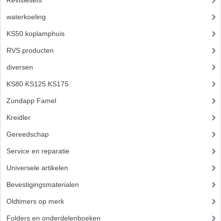
Revisiesets
(85)
VERSNELLING ONDERDELEN
waterkoeling
(50)
KS50 koplamphuis
(22)
REVISIESETS
RVS producten
(127)
REVISIE 3 BAK HAND
diversen
(3)
REVISIE 3 BAK VOET
KS80 KS125 KS175
(310)
REVISIE 4 BAK VOET
Zundapp Famel
(61)
Kreidler
(648)
REVISIE 5 BAK VOET
Gereedschap
(5)
REVISIE KS80/314 MOTORBLOK
Service en reparatie
(23)
REVISIE KS125/285 MOTORBLOK
Universele artikelen
(295)
OVERIG
Bevestigingsmaterialen
(120)
WATERKOELING
Oldtimers op merk
(73)
Folders en onderdelenboeken
(86)
KS50 KOPLAMPHUIS