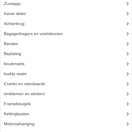
Zundapp
(2591)
FILTERS EN TRECHTERS
frame delen
(1282)
KETTINGEN
Achterbrug
(19)
KRUKASSEN
Bagagedragers en voetsteunen
(24)
LAGERS EN KEERRINGEN
Banden
(52)
Beplating
(41)
KEERRINGSETS
boutensets
(24)
LAGERS EN LAGERSETS
buddy seats
(105)
ONTSTEKINGSDELEN
Cranks en standaards
(24)
BOUGIE EN BOUGIEDOP
emblemen en stickers
(68)
Framebeugels
(9)
ELECTRONISCHE ONTSTEKING
Kettingkasten
(18)
PUNTEN ONTSTEKING
Motorophanging
(17)
PAKKINGEN