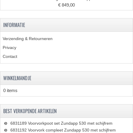
PAKKINGEN
€ 849,00
TANDWIELEN
INFORMATIE
UITLATEN
VERSNELLING
Verzending & Retourneren
Privacy
KS100 ONDERDELEN
Contact
KS125 ONDERDELEN
KS175 ONDERDELEN
WINKELMANDJE
ZUNDAPP FAMEL
0 items
NOS
BEST VERKOPENDE ARTIKELEN
KREIDLER
MOTORBLOK DELEN
6831189 Voorvorkpoot set Zundapp 530 met schijfrem
6831192 Voorvork compleet Zundapp 530 met schijfrem