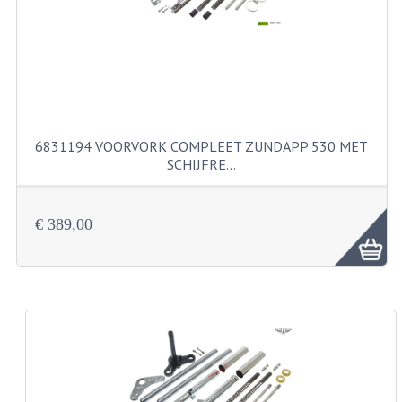
KABELS
SPIEGELS
STUREN
TELLER ONDERDELEN
6831194 VOORVORK COMPLEET ZUNDAPP 530 MET
TELLERS COMPLEET
SCHIJFRE…
SPATBORDEN EN KENTEKENPLATEN
€ 389,00
TANK
VERLICHTING EN ELEKTRA
ACCU'S EN CLAXONS
ACHTERLICHTEN
KABELBOMEN