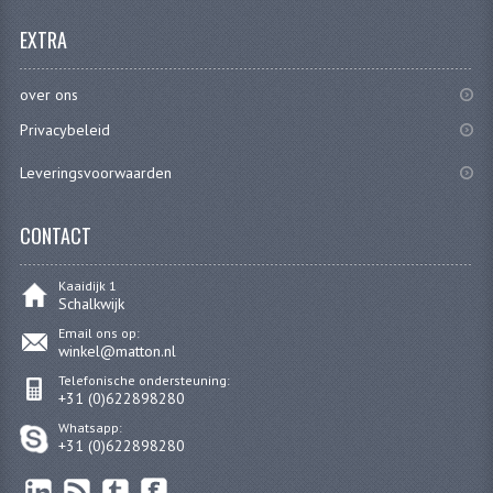
PAKKINGEN
EXTRA
PEDALEN
over ons
REVISIESETS
Privacybeleid
TANDWIELEN
Leveringsvoorwaarden
UITLATEN EN BOCHTEN
CONTACT
VERSNELLING EN KOPPELING
FRAME ONDERDELEN
Kaaidijk 1
Schalkwijk
ACHTERBRUG
Email ons op:
winkel@matton.nl
BAGAGEDRAGERS EN VOETSTEUNEN
Telefonische ondersteuning:
+31 (0)622898280
BUDDY SEATS
Whatsapp:
+31 (0)622898280
BUDDY SEAT HOEZEN