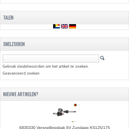
RVS PRODUCTEN
TALEN
RVS BOUTEN EN MOEREN
DIVERSEN
SNELZOEKEN
KS80 KS125 KS175
KS80 ONDERDELEN
Gebruik sleutelwoorden om het artikel te zoeken.
KICKSTARTER
Geavanceerd zoeken
KOPPELING
NIEUWE ARTIKELEN?
KRUKASSEN
LAGERS EN KEERRINGEN
ONTSTEKING
6830330 Versnellingsbak 6V Zundapp KS125/175