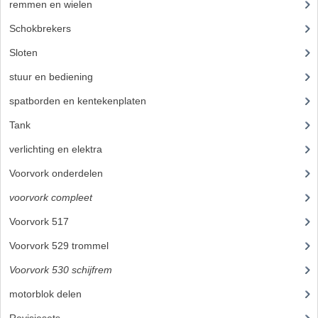
remmen en wielen
(193)
PEDALEN
Schokbrekers
(25)
SPRUITSTUKKEN EN RUBBERS
Sloten
(12)
stuur en bediening
(307)
TANDWIELEN
spatborden en kentekenplaten
(46)
ACHTERTANDWIELEN
Tank
(54)
VOORTANDWIELEN
verlichting en elektra
(121)
UITLATEN EN BOCHTEN
Voorvork onderdelen
(93)
UITLATEN
voorvork compleet
(30)
Voorvork 517
(18)
UITLAATBOCHTEN
Voorvork 529 trommel
(6)
UITLAATONDERDELEN
Voorvork 530 schijfrem
(6)
VERSNELLING EN KOPPELING
motorblok delen
(712)
KOPPELING ONDERDELEN