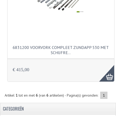
CARBURATEURS
SPROEIERSET BING 26MM
SPROEIERSET BING KLEIN 44-021
SPROEIERSET BING KLEIN NT 44-031
6831200 VOORVORK COMPLEET ZUNDAPP 530 MET
SPROEIERSET BING ZESKANT 44-051
SCHIJFRE…
SPROEIERSET MIKUNI ZESKANT
CARTERDELEN
€ 415,00
CILINDERS EN ZUIGERS
CILINDERKITS
Artikel
1
tot en met
6
(van
6
artikelen) - Pagina(s) gevonden:
1
CILINDERKOPPEN
CATEGORIEËN
ZUIGERS EN ZUIGERVEREN