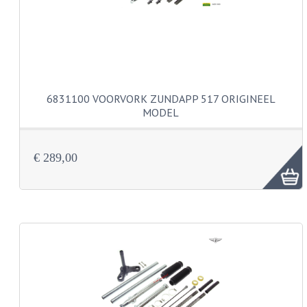
BUDDY SEATS
CRANKS EN STANDAARDS
EMBLEMEN EN STICKERS
FRAMEBEUGELS
6831100 VOORVORK ZUNDAPP 517 ORIGINEEL
MODEL
KETTINGKASTEN
MOTOROPHANGING
€ 289,00
REMMEN EN WIELEN
AANDRIJVERS EN LAGERS
ASSEN EN BUSSEN
BUITENBANDEN
REMDELEN