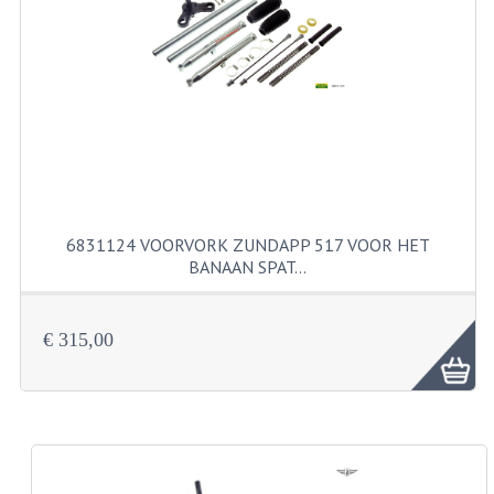
RVS PRODUCTEN
RVS BOUTEN EN MOEREN
DIVERSEN
KS80 KS125 KS175
KS80 ONDERDELEN
6831124 VOORVORK ZUNDAPP 517 VOOR HET
BANAAN SPAT…
KICKSTARTER
KOPPELING
€ 315,00
KRUKASSEN
LAGERS EN KEERRINGEN
ONTSTEKING