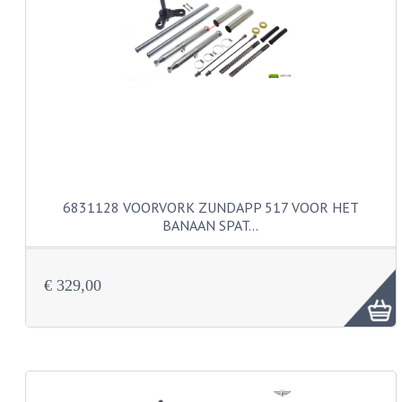
PAKKINGEN
TANDWIELEN
UITLATEN
VERSNELLING
KS100 ONDERDELEN
KS125 ONDERDELEN
6831128 VOORVORK ZUNDAPP 517 VOOR HET
KS175 ONDERDELEN
BANAAN SPAT…
ZUNDAPP FAMEL
€ 329,00
NOS
KREIDLER
MOTORBLOK DELEN