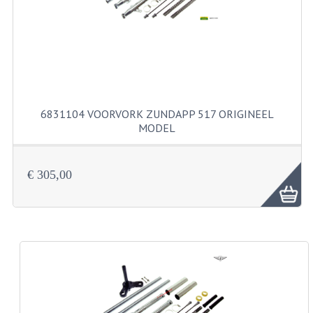
KABELS
SPIEGELS
STUREN
TELLER ONDERDELEN
6831104 VOORVORK ZUNDAPP 517 ORIGINEEL
TELLERS COMPLEET
MODEL
SPATBORDEN EN KENTEKENPLATEN
€ 305,00
TANK
VERLICHTING EN ELEKTRA
ACCU'S EN CLAXONS
ACHTERLICHTEN
KABELBOMEN