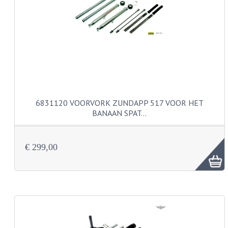
PEDALEN
SPRUITSTUKKEN EN RUBBERS
TANDWIELEN
ACHTERTANDWIELEN
VOORTANDWIELEN
6831120 VOORVORK ZUNDAPP 517 VOOR HET
BANAAN SPAT…
UITLATEN EN BOCHTEN
UITLATEN
€ 299,00
UITLAATBOCHTEN
UITLAATONDERDELEN
VERSNELLING EN KOPPELING
KOPPELING ONDERDELEN