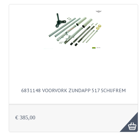
KABELS
LAMPEN
BA7S
BA9S
E10
BA15S
BAX15D
6831148 VOORVORK ZUNDAPP 517 SCHIJFREM
BAY15D
BA20D
€ 385,00
PX15D
LICHTSNOER EN KRIMPKOUS