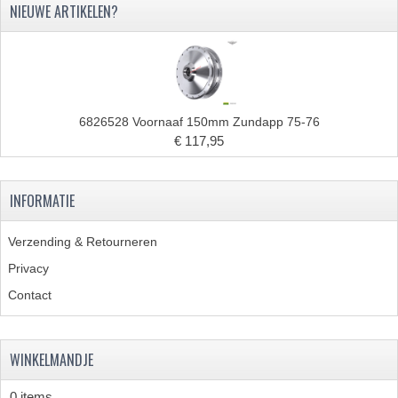
NIEUWE ARTIKELEN?
ZUNDAPP ONDERDELEN GEBRUIKT
FRAME DELEN
REMDELEN GEBRUIKT
6826528 Voornaaf 150mm Zundapp 75-76
CADEAUTIPS (NIET ACTIEF)
€ 117,95
FRAME ONDERDELEN
INFORMATIE
MOTOR ONDERDELEN
SACHS ONDERDELEN
Verzending & Retourneren
Privacy
FRAME ONDERDELEN
Contact
MOTOR ONDERDELEN
PUCH ONDERDELEN
WINKELMANDJE
HONDA MB/MT/MTX/MBX/NSR
0 items