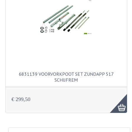
PAKKINGEN
PEDALEN
REVISIESETS
TANDWIELEN
UITLATEN EN BOCHTEN
VERSNELLING EN KOPPELING
6831139 VOORVORKPOOT SET ZUNDAPP 517
FRAME ONDERDELEN
SCHIJFREM
ACHTERBRUG
€ 299,50
BAGAGEDRAGERS EN VOETSTEUNEN
BUDDY SEATS
BUDDY SEAT HOEZEN