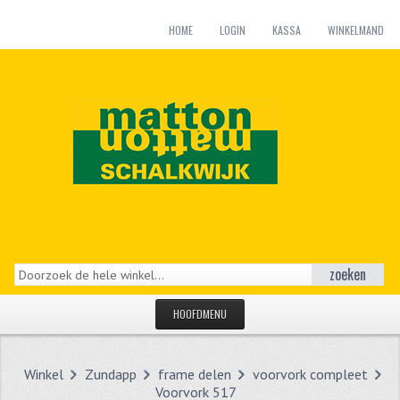
HOME
LOGIN
KASSA
WINKELMAND
zoeken
HOOFDMENU
HOME
Winkel
Zundapp
frame delen
voorvork compleet
CATEGORIEËN
Voorvork 517