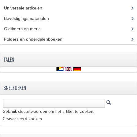
BROMFIETSEN OVERIG
Universele artikelen
(295)
OUDE VOORRAAD
Bevestigingsmaterialen
(120)
Oldtimers op merk
(73)
OLDTIMERS OP MERK
Folders en onderdelenboeken
(86)
SOLEX ONDERDELEN
DE GRABBELTON VAN MATTON
TALEN
ALLERLEI GEBRUIKTE ONDERDELEN
FRAMEDELEN
SNELZOEKEN
TANKS
KREIDLER ONDERDELEN GEBRUIKT
Gebruik sleutelwoorden om het artikel te zoeken.
MOTORBLOKKEN DIVERSE MERKEN
Geavanceerd zoeken
PUCH/TOMOS ONDERDELEN GEBRUIKT