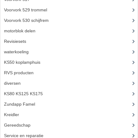
KABEL KLEMBOUT
Voorvork 529 trommel
(6)
KABEL HOEDJE
Voorvork 530 schijfrem
(6)
KABEL INSTEEKKIES
motorblok delen
(712)
KABEL BRUG
Revisiesets
(85)
waterkoeling
(50)
KABEL SCHOENTJES
KS50 koplamphuis
(22)
PARKERS EN PLAATSCHROEVEN
RVS producten
(127)
TAPEINDEN
diversen
(3)
VEREN
KS80 KS125 KS175
(309)
SPECIAAL VOOR ZUNDAPP
Zundapp Famel
(61)
Kreidler
(648)
SPECIAAL VOOR KREIDLER
Gereedschap
(5)
SPECIAAL VOOR YAMAHA
Service en reparatie
(23)