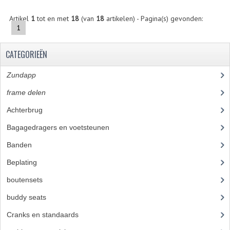
BEVESTIGINGSMATERIALEN
Artikel
1
tot en met
18
(van
18
artikelen) - Pagina(s) gevonden:
RVS
1
MOEREN
CATEGORIEËN
MOEREN
Zundapp
(2590)
BORGMOEREN
frame delen
(1282)
DOPMOEREN
Achterbrug
(19)
FLENSMOEREN
Bagagedragers en voetsteunen
(24)
Banden
(52)
RINGEN
Beplating
(41)
BORGRINGEN
boutensets
(24)
ONDERLEGRINGEN
buddy seats
(105)
VEERRINGEN
Cranks en standaards
(24)