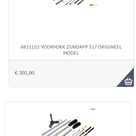
VELGEN EN SPAKEN
ALUMINIUM VELGEN
CHROMEN VELGEN
SPAKEN
6831102 VOORVORK ZUNDAPP 517 ORIGINEEL
WIELEN DIVERSEN
MODEL
SCHOKBREKERS
€ 305,00
SLOTEN
STUUR EN BEDIENING
COCKPIT ONDERDELEN
HANDELS EN HANDVATTEN
MAGURA BLOKHANDELS