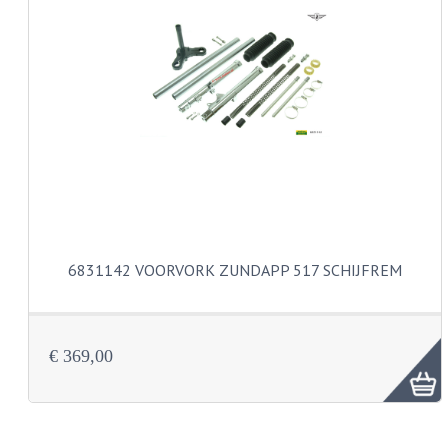
KABELS
SPIEGELS
STUREN
TELLER ONDERDELEN
TELLERS COMPLEET
TANK
6831142 VOORVORK ZUNDAPP 517 SCHIJFREM
VERLICHTING EN ELEKTRA
ACCU'S EN CLAXONS
ACHTERLICHTEN
€ 369,00
KABELBOMEN
KOPLAMPEN