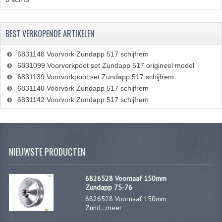
FRAME ONDERDELEN
BEST VERKOPENDE ARTIKELEN
MOTORBLOK ONDERDELEN
DRIEWIELERS
6831148 Voorvork Zundapp 517 schijfrem
6831099 Voorvorkpoot set Zundapp 517 origineel model
FOLDERS EN ONDERDELENBOEKEN
6831139 Voorvorkpoot set Zundapp 517 schijfrem
6831140 Voorvork Zundapp 517 schijfrem
MODELOVERZICHTEN PER JAAR
6831142 Voorvork Zundapp 517 schijfrem
ONDERDELENBOEKEN
ELECTRISCHE SCHEMA'S
NIEUWSTE PRODUCTEN
ACCOUNT
CONTACT
6826528 Voornaaf 150mm
Zundapp 75-76
6826528 Voornaaf 150mm
Zund...
meer