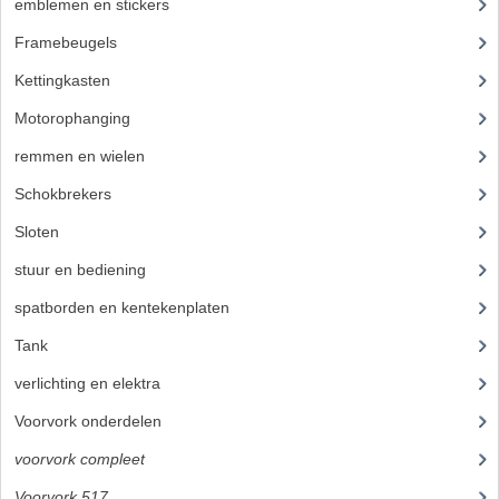
emblemen en stickers
(68)
CARROSSERIERINGEN
Framebeugels
(9)
BOUTEN
Kettingkasten
(18)
CILINDERKOP BOUTEN
Motorophanging
(17)
LENSKOP BOUTEN
remmen en wielen
(193)
KRUISKOP BOUTEN
Schokbrekers
(25)
Sloten
(12)
ZESKANT BOUTEN
stuur en bediening
(307)
INBUS BOUTEN
spatborden en kentekenplaten
(46)
OOG BOUTEN
Tank
(54)
KABEL ONDERDELEN
verlichting en elektra
(121)
KABEL STELBOUTEN
Voorvork onderdelen
(93)
voorvork compleet
(30)
KABEL NIPPELS
Voorvork 517
(18)