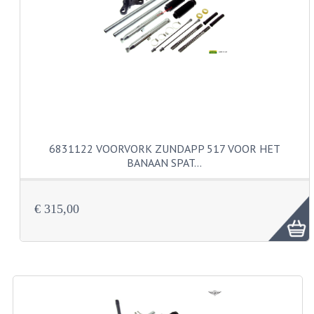
VERSNELLING ONDERDELEN
REVISIESETS
REVISIE 3 BAK HAND
REVISIE 3 BAK VOET
REVISIE 4 BAK VOET
6831122 VOORVORK ZUNDAPP 517 VOOR HET
BANAAN SPAT…
REVISIE 5 BAK VOET
REVISIE KS80/314 MOTORBLOK
€ 315,00
REVISIE KS125/285 MOTORBLOK
OVERIG
WATERKOELING
KS50 KOPLAMPHUIS