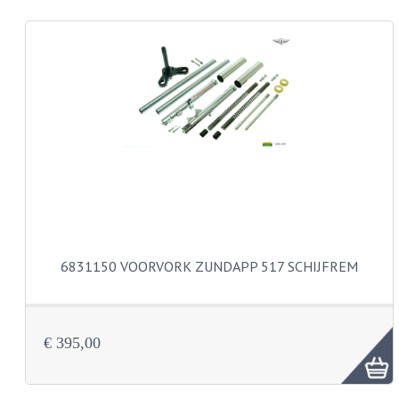
REMLEIDINGEN
SCHOKBREKERS
SMEERMIDDELEN
SPROEIERS
SPROEIERSET BING 26MM
SPROEIERSET BING 33MM
SPROEIERSET BING 6 KANT 44-051
6831150 VOORVORK ZUNDAPP 517 SCHIJFREM
SPROEIERSET MIKUNI ZESKANT
SPROEIERSET BING NT 44-031
€ 395,00
SPROEIERSET BING KLEIN 44-021