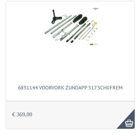
RICHTINGAANWIJZERS
SCHAKELAARS
VOORVORK
GEREEDSCHAP
SERVICE EN REPARATIE
REVISIE ZUNDAPP MOTORBLOK
REVISIE KREIDLER MOTORBLOK
6831144 VOORVORK ZUNDAPP 517 SCHIJFREM
SPAKEN VAN WIELEN
UNIVERSELE ARTIKELEN
€ 369,00
BINNENBANDEN 16-23"
BOUGIES