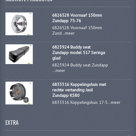
PEDALEN
6826528 Voornaaf 150mm
Zundapp 75-76
SPRUITSTUKKEN EN RUBBERS
6826528 Voornaaf 150mm
Zund...
meer
TANDWIELEN
ACHTERTANDWIELEN
6823924 Buddy seat
Zundapp model 517 Seringa
glad
VOORTANDWIELEN
6823924 Buddy seat Zundapp
...
meer
UITLATEN EN BOCHTEN
UITLATEN
6833316 Koppelingshuis met
rechte vertanding Jasil
Zundapp KS80
UITLAATBOCHTEN
6833316 Koppelingshuis 17-5...
meer
UITLAATONDERDELEN
EXTRA
VERSNELLING EN KOPPELING
KOPPELING ONDERDELEN