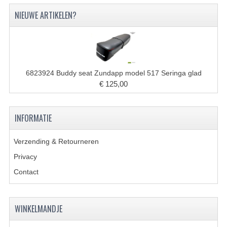
CARBURATEURS
NIEUWE ARTIKELEN?
SPROEIERSET BING 26MM
SPROEIERSET BING KLEIN 44-021
SPROEIERSET BING KLEIN NT 44-031
6823924 Buddy seat Zundapp model 517 Seringa glad
€ 125,00
SPROEIERSET BING ZESKANT 44-051
SPROEIERSET MIKUNI ZESKANT
INFORMATIE
CARTERDELEN
Verzending & Retourneren
CILINDERS EN ZUIGERS
Privacy
Contact
CILINDERKITS
CILINDERKOPPEN
WINKELMANDJE
ZUIGERS EN ZUIGERVEREN