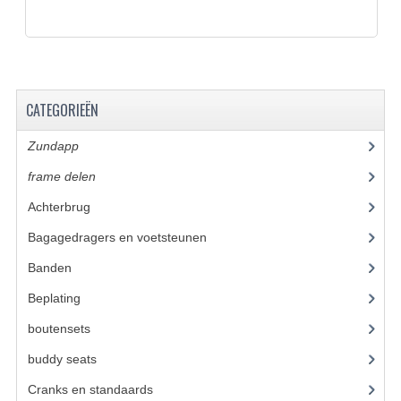
BUDDY SEATS
CRANKS EN STANDAARDS
EMBLEMEN EN STICKERS
CATEGORIEËN
FRAMEBEUGELS
Zundapp
(2590)
KETTINGKASTEN
frame delen
(1282)
MOTOROPHANGING
Achterbrug
(19)
REMMEN EN WIELEN
Bagagedragers en voetsteunen
(24)
AANDRIJVERS EN LAGERS
Banden
(52)
ASSEN EN BUSSEN
Beplating
(41)
boutensets
(24)
BUITENBANDEN
buddy seats
(105)
REMDELEN
Cranks en standaards
(24)