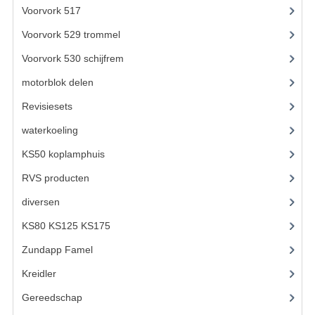
KABELS
Voorvork 517
(18)
Voorvork 529 trommel
(6)
SPIEGELS
Voorvork 530 schijfrem
(6)
STUREN
motorblok delen
(712)
TELLER ONDERDELEN
Revisiesets
(85)
TELLERS COMPLEET
waterkoeling
(50)
SPATBORDEN EN KENTEKENPLATEN
KS50 koplamphuis
(22)
RVS producten
(127)
TANK
diversen
(3)
VERLICHTING EN ELEKTRA
KS80 KS125 KS175
(309)
ACCU'S EN CLAXONS
Zundapp Famel
(61)
ACHTERLICHTEN
Kreidler
(648)
KABELBOMEN
Gereedschap
(5)