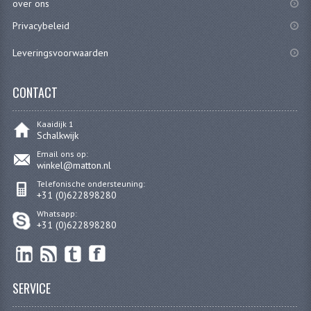
over ons
VERSNELLING ONDERDELEN
Privacybeleid
Leveringsvoorwaarden
REVISIESETS
REVISIE 3 BAK HAND
CONTACT
REVISIE 3 BAK VOET
Kaaidijk 1
Schalkwijk
REVISIE 4 BAK VOET
Email ons op:
winkel@matton.nl
REVISIE 5 BAK VOET
Telefonische ondersteuning:
+31 (0)622898280
REVISIE KS80/314 MOTORBLOK
Whatsapp:
REVISIE KS125/285 MOTORBLOK
+31 (0)622898280
OVERIG
WATERKOELING
SERVICE
KS50 KOPLAMPHUIS