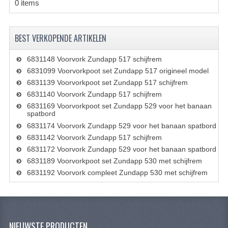
0 items
FILTERS EN TRECHTERS
KETTINGEN
BEST VERKOPENDE ARTIKELEN
KRUKASSEN
6831148 Voorvork Zundapp 517 schijfrem
6831099 Voorvorkpoot set Zundapp 517 origineel model
LAGERS EN KEERRINGEN
6831139 Voorvorkpoot set Zundapp 517 schijfrem
6831140 Voorvork Zundapp 517 schijfrem
KEERRINGSETS
6831169 Voorvorkpoot set Zundapp 529 voor het banaan
spatbord
LAGERS EN LAGERSETS
6831174 Voorvork Zundapp 529 voor het banaan spatbord
6831142 Voorvork Zundapp 517 schijfrem
ONTSTEKINGSDELEN
6831172 Voorvork Zundapp 529 voor het banaan spatbord
BOUGIE EN BOUGIEDOP
6831189 Voorvorkpoot set Zundapp 530 met schijfrem
6831192 Voorvork compleet Zundapp 530 met schijfrem
ELECTRONISCHE ONTSTEKING
PUNTEN ONTSTEKING
PAKKINGEN
NIEUWSTE PRODUCTEN