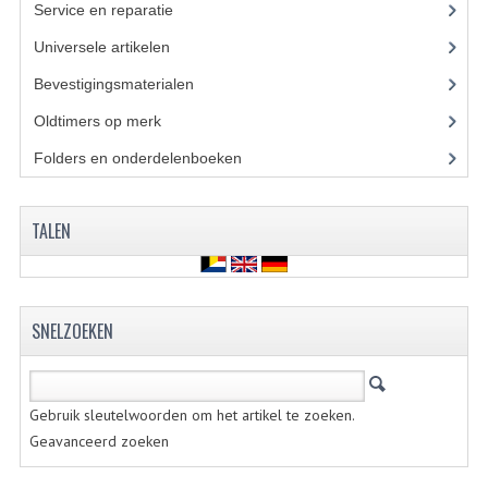
Service en reparatie
(23)
KOPLAMPEN
Universele artikelen
(295)
RICHTINGAANWIJZERS
Bevestigingsmaterialen
(120)
SCHAKELAARS
Oldtimers op merk
(73)
VOORVORK ONDERDELEN
Folders en onderdelenboeken
(86)
VOORVORK COMPLEET
TALEN
VOORVORK 517
VOORVORK 529 TROMMEL
SNELZOEKEN
VOORVORK 530 SCHIJFREM
MOTORBLOK DELEN
Gebruik sleutelwoorden om het artikel te zoeken.
CARBURATEURDELEN
Geavanceerd zoeken
CARBURATEURS EN SPROEIERS