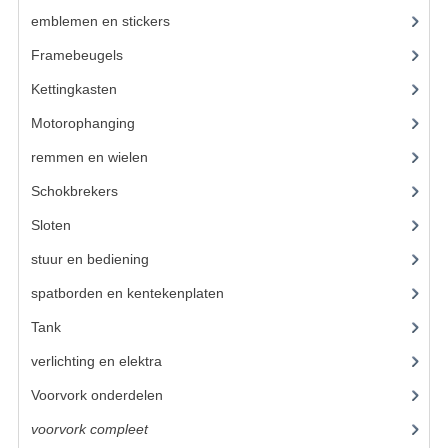
VELGEN EN SPAKEN
emblemen en stickers
(68)
ALUMINIUM VELGEN
Framebeugels
(9)
CHROMEN VELGEN
Kettingkasten
(18)
Motorophanging
(17)
SPAKEN
remmen en wielen
(193)
WIELEN DIVERSEN
Schokbrekers
(25)
SCHOKBREKERS
Sloten
(12)
SLOTEN
stuur en bediening
(307)
STUUR EN BEDIENING
spatborden en kentekenplaten
(46)
Tank
(54)
COCKPIT ONDERDELEN
verlichting en elektra
(121)
HANDELS EN HANDVATTEN
Voorvork onderdelen
(93)
MAGURA BLOKHANDELS
voorvork compleet
(30)