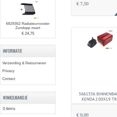
€ 7,50
6829362 Radiateurrooster
Zundapp zwart
€ 24,75
INFORMATIE
Verzending & Retourneren
Privacy
Contact
5661336 BINNENB
WINKELMANDJE
KENDA 2.00X19 TR
0 items
€ 0,00