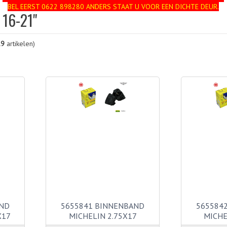
BEL EERST 0622 898280 ANDERS STAAT U VOOR EEN DICHTE DEUR.
16-21"
19
artikelen)
AND
5655841 BINNENBAND
565584
X17
MICHELIN 2.75X17
MICHE