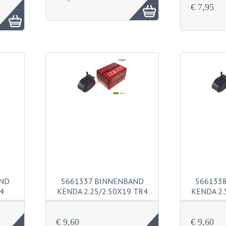
€ 7,95
AND
5661337 BINNENBAND
566133
4
KENDA 2.25/2.50X19 TR4
KENDA 2.
€ 9,60
€ 9,60