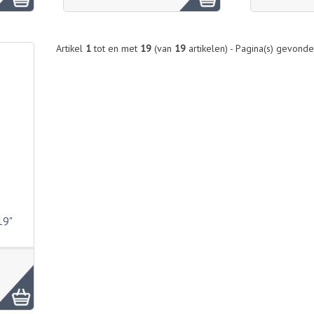
Artikel
1
tot en met
19
(van
19
artikelen) - Pagina(s) gevond
19"