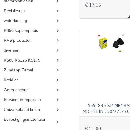
motorblok delen
(712)
€ 17,15
Revisiesets
(85)
waterkoeling
(50)
KS50 koplamphuis
(22)
RVS producten
(127)
diversen
(3)
KS80 KS125 KS175
(309)
Zundapp Famel
(61)
Kreidler
(648)
Gereedschap
(5)
Service en reparatie
(23)
5655846 BINNENB
Universele artikelen
(295)
MICHELIN 250/275/3.
Bevestigingsmaterialen
(12
0)
€ 21,00