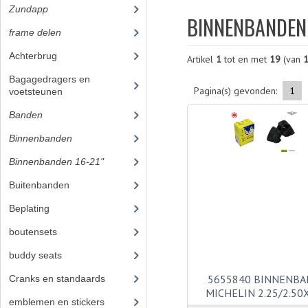
Zundapp
(2590)
BINNENBANDEN 
frame delen
(1282)
Achterbrug
(19)
Artikel
1
tot en met
19
(van
Bagagedragers en
Pagina(s) gevonden:
1
voetsteunen
(24)
Banden
(52)
Binnenbanden
(19)
Binnenbanden 16-21"
(19)
Buitenbanden
(33)
Beplating
(41)
boutensets
(24)
buddy seats
(105)
5655840 BINNENB
Cranks en standaards
(24)
MICHELIN 2.25/2.50
emblemen en stickers
(68)