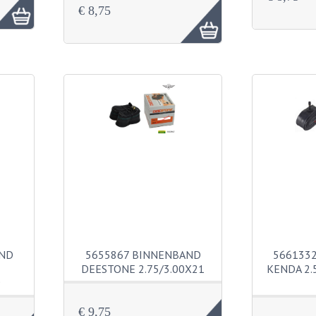
€ 8,75
AND
5655867 BINNENBAND
566133
DEESTONE 2.75/3.00X21
KENDA 2.
9
€ 9,75