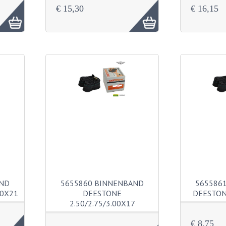
€ 15,30
€ 16,15
AND
5655860 BINNENBAND
565586
00X21
DEESTONE
DEESTON
2.50/2.75/3.00X17
€ 8,75