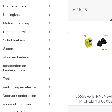
Framebeugels
(9)
€ 16,25
Kettingkasten
(18)
Motorophanging
(17)
remmen en wielen
(193)
Schokbrekers
(25)
Sloten
(12)
stuur en bediening
(307)
spatborden en
kentekenplaten
(46)
Tank
(54)
verlichting en elektra
(121)
5655843 BINNENB
Voorvork onderdelen
(93)
MICHELIN 3.00X1
voorvork compleet
(30)