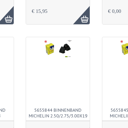
€ 15,95
€ 0,00
AND
5655844 BINNENBAND
565584
8
MICHELIN 2.50/2.75/3.00X19
MICHELI