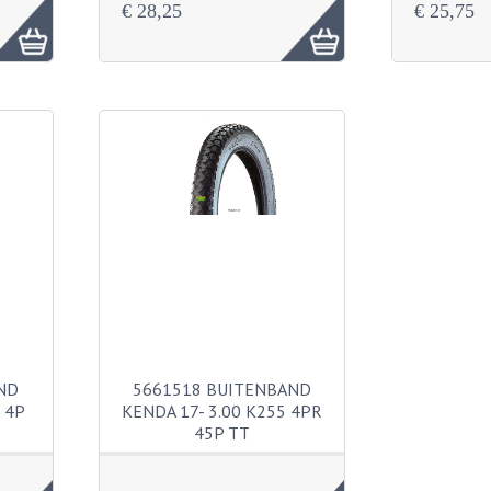
€ 28,25
€ 25,75
ND
5661518 BUITENBAND
 4P
KENDA 17- 3.00 K255 4PR
45P TT