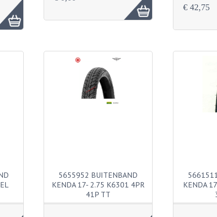
€ 42,75
ND
5655952 BUITENBAND
566151
DEL
KENDA 17- 2.75 K6301 4PR
KENDA 17
41P TT