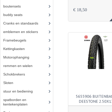
boutensets
(24)
€ 18,50
buddy seats
(105)
Cranks en standaards
(24)
emblemen en stickers
(68)
Framebeugels
(9)
Kettingkasten
(18)
Motorophanging
(17)
remmen en wielen
(193)
Schokbrekers
(25)
Sloten
(12)
stuur en bediening
(307)
5655906 BUITENBA
spatborden en
DEESTONE 2.50X1
kentekenplaten
(46)