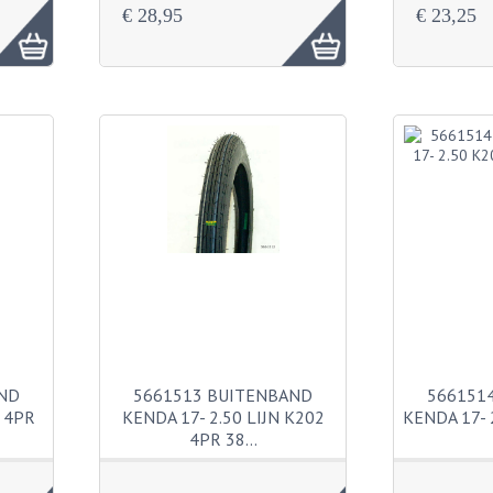
€ 28,95
€ 23,25
ND
5661513 BUITENBAND
566151
F 4PR
KENDA 17- 2.50 LIJN K202
KENDA 17- 
4PR 38…