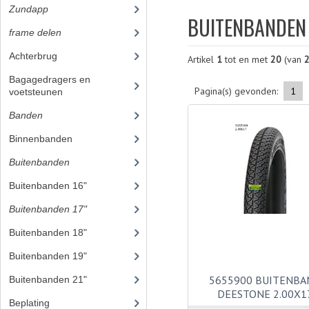
Zundapp
(2590)
BUITENBANDEN 
frame delen
(1282)
Achterbrug
(19)
Artikel
1
tot en met
20
(van
Bagagedragers en
Pagina(s) gevonden:
1
voetsteunen
(24)
Banden
(52)
Binnenbanden
(19)
Buitenbanden
(33)
Buitenbanden 16"
(1)
Buitenbanden 17"
(20)
Buitenbanden 18"
(3)
Buitenbanden 19"
(9)
5655900 BUITENBA
Buitenbanden 21"
DEESTONE 2.00X1
Beplating
(41)