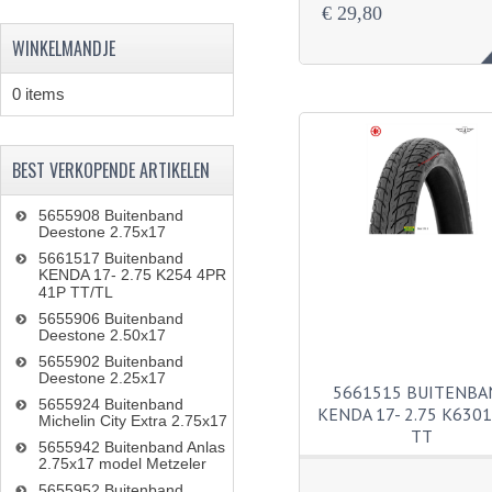
€ 29,80
WINKELMANDJE
0 items
BEST VERKOPENDE ARTIKELEN
5655908 Buitenband
Deestone 2.75x17
5661517 Buitenband
KENDA 17- 2.75 K254 4PR
41P TT/TL
5655906 Buitenband
Deestone 2.50x17
5655902 Buitenband
Deestone 2.25x17
5661515 BUITENBA
5655924 Buitenband
KENDA 17- 2.75 K6301
Michelin City Extra 2.75x17
TT
5655942 Buitenband Anlas
2.75x17 model Metzeler
5655952 Buitenband