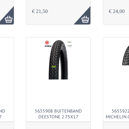
€ 21,50
€ 24,00
ND
5655908 BUITENBAND
565592
7
DEESTONE 2.75X17
MICHELIN 