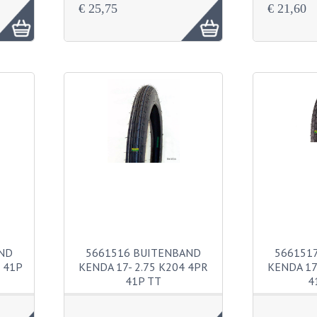
€ 25,75
€ 21,60
ND
5661516 BUITENBAND
566151
 41P
KENDA 17- 2.75 K204 4PR
KENDA 17
41P TT
4