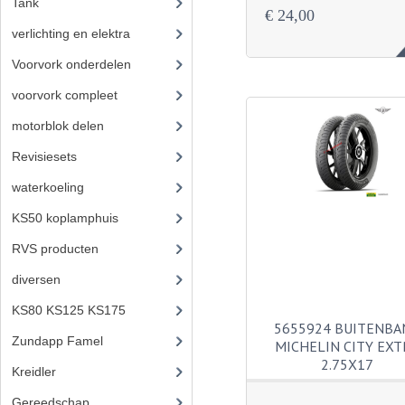
Tank
(54)
€ 24,00
verlichting en elektra
(121)
Voorvork onderdelen
(93)
voorvork compleet
(30)
motorblok delen
(712)
Revisiesets
(85)
waterkoeling
(50)
KS50 koplamphuis
(22)
RVS producten
(127)
diversen
(3)
KS80 KS125 KS175
(309)
5655924 BUITENBA
Zundapp Famel
(61)
MICHELIN CITY EXT
2.75X17
Kreidler
(648)
Gereedschap
(5)