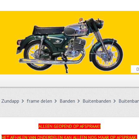
Zundapp
frame delen
Banden
Buitenbanden
Buitenba
ALLEEN GEOPEND OP AFSPRAAK!
HET AFHALEN VAN ONDERDELEN KAN ALLEEN NOG MAAR OP AFSPRAAK.