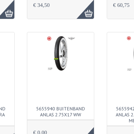
€ 34,50
€ 60,75
ND
5655940 BUITENBAND
565594
RA
ANLAS 2.75X17 WW
ANLAS 2
M
€ 0,00