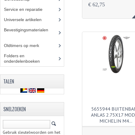
€ 62,75
Service en reparatie
(23)
Universele artikelen
(295)
Bevestigingsmaterialen
(12
0)
Oldtimers op merk
(73)
Folders en
onderdelenboeken
(86)
TALEN
SNELZOEKEN
5655944 BUITENBA
ANLAS 2.75X17 MO
MICHELIN M4…
Gebruik sleutelwoorden om het