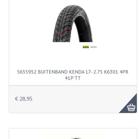
PAKKINGEN
TANDWIELEN
UITLATEN
VERSNELLING
KS100 ONDERDELEN
KS125 ONDERDELEN
5655952 BUITENBAND KENDA 17- 2.75 K6301 4PR
KS175 ONDERDELEN
41P TT
ZUNDAPP FAMEL
€ 28,95
NOS
KREIDLER
MOTORBLOK DELEN