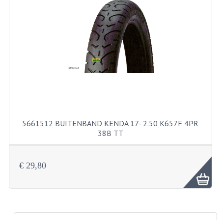
PAKKINGEN
PEDALEN
REVISIESETS
TANDWIELEN
UITLATEN EN BOCHTEN
VERSNELLING EN KOPPELING
5661512 BUITENBAND KENDA 17- 2.50 K657F 4PR
FRAME ONDERDELEN
38B TT
ACHTERBRUG
€ 29,80
BAGAGEDRAGERS EN VOETSTEUNEN
BUDDY SEATS
BUDDY SEAT HOEZEN