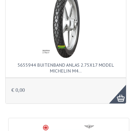
RVS PRODUCTEN
RVS BOUTEN EN MOEREN
DIVERSEN
KS80 KS125 KS175
KS80 ONDERDELEN
5655944 BUITENBAND ANLAS 2.75X17 MODEL
MICHELIN M4…
KICKSTARTER
KOPPELING
€ 0,00
KRUKASSEN
LAGERS EN KEERRINGEN
ONTSTEKING