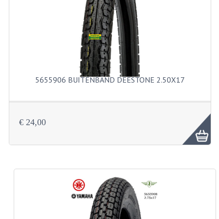
KABELS
SPIEGELS
STUREN
TELLER ONDERDELEN
5655906 BUITENBAND DEESTONE 2.50X17
TELLERS COMPLEET
SPATBORDEN EN KENTEKENPLATEN
€ 24,00
TANK
VERLICHTING EN ELEKTRA
ACCU'S EN CLAXONS
ACHTERLICHTEN
KABELBOMEN