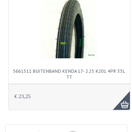
CARBURATEURS EN SPROEIERS
SPROEIERSET MIKUNI ZESKANT
SPROEIERSET BING KLEIN 44-021
SPROEIERSET BING KLEIN NT 44-031
SPROEIERSET BING ZESKANT 44-051
CARTERDELEN
5661511 BUITENBAND KENDA 17- 2.25 K201 4PR 33L
CILINDERS EN ZUIGERS
TT
KETTINGEN
€ 23,25
KRUKASSEN
LAGERS EN KEERRINGEN
ONTSTEKINGSDELEN