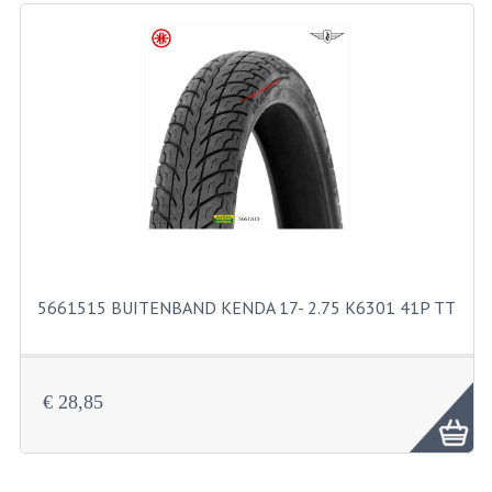
RICHTINGAANWIJZERS
SCHAKELAARS
VOORVORK
GEREEDSCHAP
SERVICE EN REPARATIE
REVISIE ZUNDAPP MOTORBLOK
REVISIE KREIDLER MOTORBLOK
5661515 BUITENBAND KENDA 17- 2.75 K6301 41P TT
SPAKEN VAN WIELEN
UNIVERSELE ARTIKELEN
€ 28,85
BINNENBANDEN 16-23"
BOUGIES