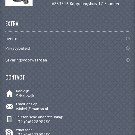
6833316 Koppelingshuis 17-5...
meer
EXTRA
over ons
Privacybeleid
Leveringsvoorwaarden
CONTACT
Kaaidijk 1
Schalkwijk
Email ons op:
winkel@matton.nl
Telefonische ondersteuning:
+31 (0)622898280
Whatsapp:
+31 (0)622898280