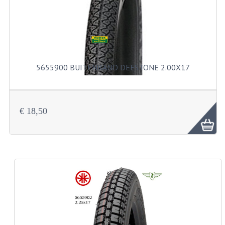
BUITENBANDEN 19"
BUITENBANDEN 21"
BEPLATING
5655900 BUITENBAND DEESTONE 2.00X17
BOUTENSETS
ZUNDAPP 515 RVS
€ 18,50
ZUNDAPP 517 RVS
ZUNDAPP 529 RVS
BUDDY SEATS
BUDDY OVERTREKKEN
BUDDY SEAT ONDERDELEN