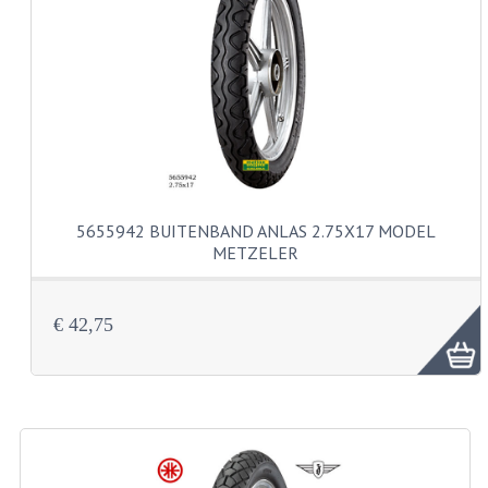
VERSNELLING ONDERDELEN
REVISIESETS
REVISIE 3 BAK HAND
REVISIE 3 BAK VOET
REVISIE 4 BAK VOET
5655942 BUITENBAND ANLAS 2.75X17 MODEL
METZELER
REVISIE 5 BAK VOET
REVISIE KS80/314 MOTORBLOK
€ 42,75
REVISIE KS125/285 MOTORBLOK
OVERIG
WATERKOELING
KS50 KOPLAMPHUIS