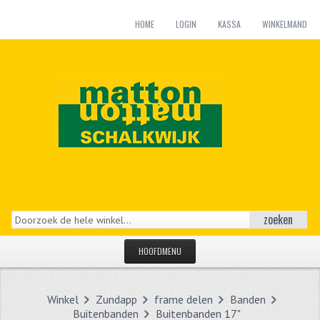
HOME
LOGIN
KASSA
WINKELMAND
zoeken
HOOFDMENU
HOME
Winkel
Zundapp
frame delen
Banden
CATEGORIEËN
Buitenbanden
Buitenbanden 17"