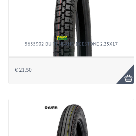
BUDDY SEATS
CRANKS EN STANDAARDS
EMBLEMEN EN STICKERS
FRAMEBEUGELS
5655902 BUITENBAND DEESTONE 2.25X17
KETTINGKASTEN
MOTOROPHANGING
€ 21,50
REMMEN EN WIELEN
AANDRIJVERS EN LAGERS
ASSEN EN BUSSEN
BUITENBANDEN
REMDELEN