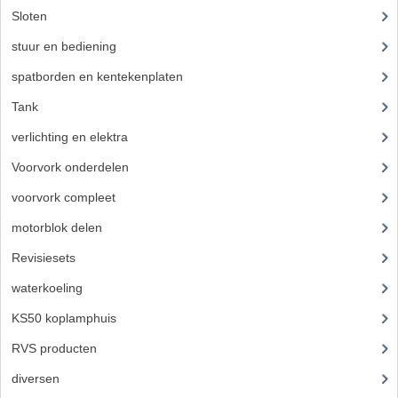
Sloten
(12)
ZUNDAPP ONDERDELEN GEBRUIKT
stuur en bediening
(307)
FRAME DELEN
spatborden en kentekenplaten
(46)
REMDELEN GEBRUIKT
Tank
(54)
CADEAUTIPS (NIET ACTIEF)
verlichting en elektra
(121)
FRAME ONDERDELEN
Voorvork onderdelen
(93)
voorvork compleet
(30)
MOTOR ONDERDELEN
motorblok delen
(712)
SACHS ONDERDELEN
Revisiesets
(85)
FRAME ONDERDELEN
waterkoeling
(50)
MOTOR ONDERDELEN
KS50 koplamphuis
(22)
PUCH ONDERDELEN
RVS producten
(127)
diversen
(3)
HONDA MB/MT/MTX/MBX/NSR