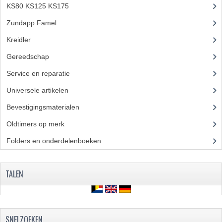
KS80 KS125 KS175
(309)
FRAME ONDERDELEN
Zundapp Famel
(61)
MOTORBLOK ONDERDELEN
Kreidler
(648)
DRIEWIELERS
Gereedschap
(5)
Service en reparatie
(23)
FOLDERS EN ONDERDELENBOEKEN
Universele artikelen
(295)
MODELOVERZICHTEN PER JAAR
Bevestigingsmaterialen
(120)
ONDERDELENBOEKEN
Oldtimers op merk
(73)
ELECTRISCHE SCHEMA'S
Folders en onderdelenboeken
(86)
ACCOUNT
TALEN
CONTACT
SNELZOEKEN