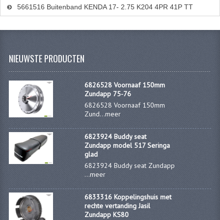
5661516 Buitenband KENDA 17- 2.75 K204 4PR 41P TT
NIEUWSTE PRODUCTEN
6826528 Voornaaf 150mm
Zundapp 75-76
6826528 Voornaaf 150mm
Zund...
meer
6823924 Buddy seat
Zundapp model 517 Seringa
glad
6823924 Buddy seat Zundapp
...
meer
6833316 Koppelingshuis met
rechte vertanding Jasil
Zundapp KS80