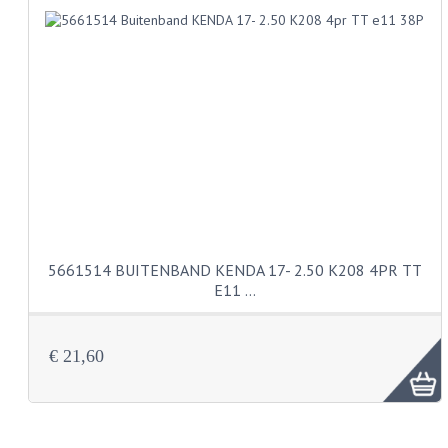
KABELS
SPIEGELS
STUREN
TELLER ONDERDELEN
TELLERS COMPLEET
TANK
5661514 BUITENBAND KENDA 17- 2.50 K208 4PR TT
VERLICHTING EN ELEKTRA
E11 …
ACCU'S EN CLAXONS
ACHTERLICHTEN
€ 21,60
KABELBOMEN
KOPLAMPEN