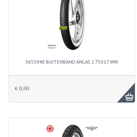
PEDALEN
SPRUITSTUKKEN EN RUBBERS
TANDWIELEN
ACHTERTANDWIELEN
VOORTANDWIELEN
5655940 BUITENBAND ANLAS 2.75X17 WW
UITLATEN EN BOCHTEN
UITLATEN
€ 0,00
UITLAATBOCHTEN
UITLAATONDERDELEN
VERSNELLING EN KOPPELING
KOPPELING ONDERDELEN