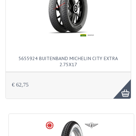
FILTERS EN TRECHTERS
KETTINGEN
KRUKASSEN
LAGERS EN KEERRINGEN
KEERRINGSETS
5655924 BUITENBAND MICHELIN CITY EXTRA
2.75X17
LAGERS EN LAGERSETS
ONTSTEKINGSDELEN
€ 62,75
BOUGIE EN BOUGIEDOP
ELECTRONISCHE ONTSTEKING
PUNTEN ONTSTEKING
PAKKINGEN