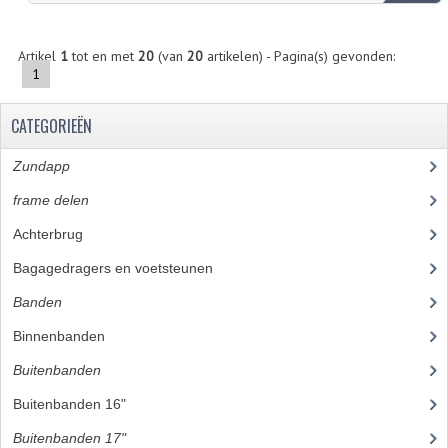
KABEL KLEMBOUT
KABEL HOEDJE
Artikel
1
tot en met
20
(van
20
artikelen) - Pagina(s) gevonden:
1
KABEL INSTEEKKIES
CATEGORIEËN
KABEL BRUG
Zundapp
(2590)
KABEL SCHOENTJES
frame delen
(1282)
PARKERS EN PLAATSCHROEVEN
Achterbrug
(19)
TAPEINDEN
Bagagedragers en voetsteunen
(24)
VEREN
Banden
(52)
Binnenbanden
(19)
SPECIAAL VOOR ZUNDAPP
Buitenbanden
(33)
SPECIAAL VOOR KREIDLER
Buitenbanden 16"
(1)
SPECIAAL VOOR YAMAHA
Buitenbanden 17"
(20)