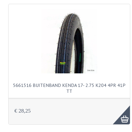
KABELS
LAMPEN
BA7S
BA9S
E10
BA15S
BAX15D
5661516 BUITENBAND KENDA 17- 2.75 K204 4PR 41P
TT
BAY15D
BA20D
€ 28,25
PX15D
LICHTSNOER EN KRIMPKOUS