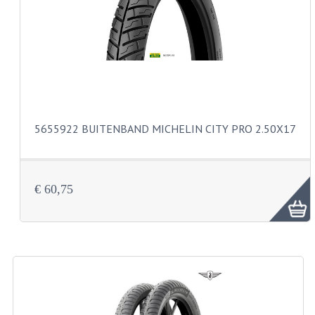
CARBURATEURS
SPROEIERSET BING 26MM
SPROEIERSET BING KLEIN 44-021
SPROEIERSET BING KLEIN NT 44-031
5655922 BUITENBAND MICHELIN CITY PRO 2.50X17
SPROEIERSET BING ZESKANT 44-051
SPROEIERSET MIKUNI ZESKANT
CARTERDELEN
€ 60,75
CILINDERS EN ZUIGERS
CILINDERKITS
CILINDERKOPPEN
ZUIGERS EN ZUIGERVEREN