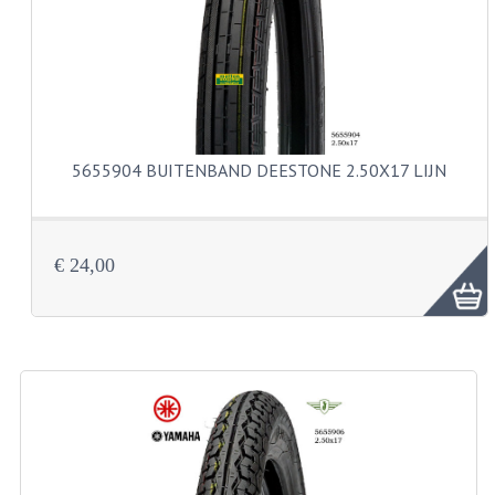
VELGEN EN SPAKEN
ALUMINIUM VELGEN
CHROMEN VELGEN
SPAKEN
5655904 BUITENBAND DEESTONE 2.50X17 LIJN
WIELEN DIVERSEN
SCHOKBREKERS
€ 24,00
SLOTEN
STUUR EN BEDIENING
COCKPIT ONDERDELEN
HANDELS EN HANDVATTEN
MAGURA BLOKHANDELS