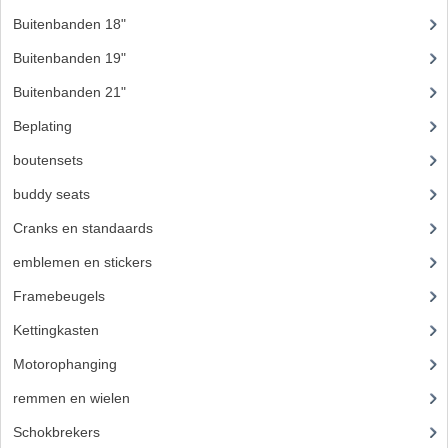
BROMFIETSEN OVERIG
Buitenbanden 18"
(3)
OUDE VOORRAAD
Buitenbanden 19"
(9)
Buitenbanden 21"
OLDTIMERS OP MERK
Beplating
(41)
SOLEX ONDERDELEN
boutensets
(24)
DE GRABBELTON VAN MATTON
buddy seats
(105)
ALLERLEI GEBRUIKTE ONDERDELEN
Cranks en standaards
(24)
emblemen en stickers
(68)
FRAMEDELEN
Framebeugels
(9)
TANKS
Kettingkasten
(18)
KREIDLER ONDERDELEN GEBRUIKT
Motorophanging
(17)
MOTORBLOKKEN DIVERSE MERKEN
remmen en wielen
(193)
PUCH/TOMOS ONDERDELEN GEBRUIKT
Schokbrekers
(25)