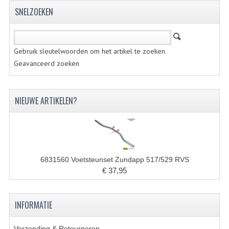
KOPLAMPEN
SNELZOEKEN
RICHTINGAANWIJZERS
SCHAKELAARS
Gebruik sleutelwoorden om het artikel te zoeken.
Geavanceerd zoeken
VOORVORK ONDERDELEN
VOORVORK COMPLEET
NIEUWE ARTIKELEN?
VOORVORK 517
VOORVORK 529 TROMMEL
VOORVORK 530 SCHIJFREM
6831560 Voetsteunset Zundapp 517/529 RVS
€ 37,95
MOTORBLOK DELEN
CARBURATEURDELEN
INFORMATIE
CARBURATEURS EN SPROEIERS
Verzending & Retourneren