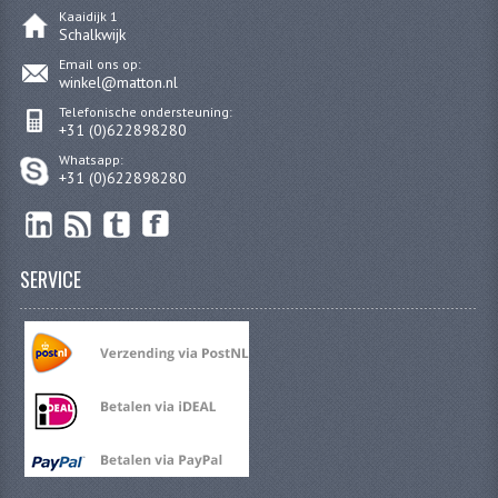
Kaaidijk 1
PEDALEN
Schalkwijk
Email ons op:
SPRUITSTUKKEN EN RUBBERS
winkel@matton.nl
Telefonische ondersteuning:
TANDWIELEN
+31 (0)622898280
Whatsapp:
ACHTERTANDWIELEN
+31 (0)622898280
VOORTANDWIELEN
UITLATEN EN BOCHTEN
SERVICE
UITLATEN
UITLAATBOCHTEN
UITLAATONDERDELEN
VERSNELLING EN KOPPELING
KOPPELING ONDERDELEN