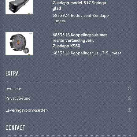
Zundapp model 517 Seringa
FILTERS EN TRECHTERS
glad
6823924 Buddy seat Zundapp
KETTINGEN
...
meer
KRUKASSEN
6833316 Koppelingshuis met
rechte vertanding Jasil
LAGERS EN KEERRINGEN
Zundapp KS80
6833316 Koppelingshuis 17-5...
meer
KEERRINGSETS
LAGERS EN LAGERSETS
EXTRA
ONTSTEKINGSDELEN
over ons
BOUGIE EN BOUGIEDOP
Privacybeleid
ELECTRONISCHE ONTSTEKING
Leveringsvoorwaarden
PUNTEN ONTSTEKING
CONTACT
PAKKINGEN