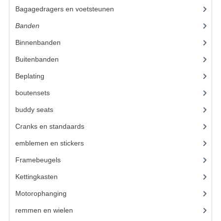
BUDDY SEATS
Bagagedragers en voetsteunen
(24)
CRANKS EN STANDAARDS
Banden
(52)
EMBLEMEN EN STICKERS
Binnenbanden
(19)
Buitenbanden
(33)
FRAMEBEUGELS
Beplating
(41)
KETTINGKASTEN
boutensets
(24)
MOTOROPHANGING
buddy seats
(105)
REMMEN EN WIELEN
Cranks en standaards
(24)
AANDRIJVERS EN LAGERS
emblemen en stickers
(68)
Framebeugels
(9)
ASSEN EN BUSSEN
Kettingkasten
(18)
BUITENBANDEN
Motorophanging
(17)
REMDELEN
remmen en wielen
(193)