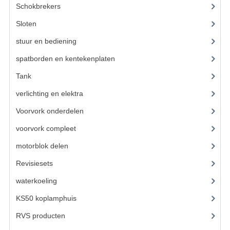
VELGEN EN SPAKEN
Schokbrekers
(25)
ALUMINIUM VELGEN
Sloten
(12)
stuur en bediening
(307)
CHROMEN VELGEN
spatborden en kentekenplaten
(46)
SPAKEN
Tank
(54)
WIELEN DIVERSEN
verlichting en elektra
(121)
SCHOKBREKERS
Voorvork onderdelen
(93)
voorvork compleet
(30)
SLOTEN
motorblok delen
(712)
STUUR EN BEDIENING
Revisiesets
(85)
COCKPIT ONDERDELEN
waterkoeling
(50)
HANDELS EN HANDVATTEN
KS50 koplamphuis
(22)
MAGURA BLOKHANDELS
RVS producten
(127)