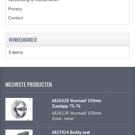
CARBURATEURS
Privacy
Contact
SPROEIERSET BING 26MM
SPROEIERSET BING KLEIN 44-021
WINKELMANDJE
SPROEIERSET BING KLEIN NT 44-031
0 items
SPROEIERSET BING ZESKANT 44-051
SPROEIERSET MIKUNI ZESKANT
CARTERDELEN
NIEUWSTE PRODUCTEN
CILINDERS EN ZUIGERS
6826528 Voornaaf 150mm
CILINDERKITS
Zundapp 75-76
6826528 Voornaaf 150mm
CILINDERKOPPEN
Zund...
meer
ZUIGERS EN ZUIGERVEREN
6823924 Buddy seat