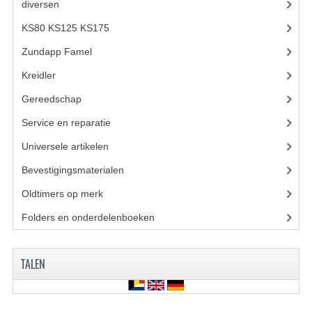
diversen
(3)
KABELS
KS80 KS125 KS175
(309)
SPIEGELS
Zundapp Famel
(61)
STUREN
Kreidler
(648)
TELLER ONDERDELEN
Gereedschap
(5)
TELLERS COMPLEET
Service en reparatie
(23)
Universele artikelen
(295)
SPATBORDEN EN KENTEKENPLATEN
Bevestigingsmaterialen
(120)
TANK
Oldtimers op merk
(73)
VERLICHTING EN ELEKTRA
Folders en onderdelenboeken
(86)
ACCU'S EN CLAXONS
TALEN
ACHTERLICHTEN
KABELBOMEN