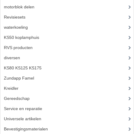
PAKKINGEN
motorblok delen
(712)
PEDALEN
Revisiesets
(85)
waterkoeling
(50)
REVISIESETS
KS50 koplamphuis
(22)
TANDWIELEN
RVS producten
(127)
UITLATEN EN BOCHTEN
diversen
(3)
VERSNELLING EN KOPPELING
KS80 KS125 KS175
(309)
FRAME ONDERDELEN
Zundapp Famel
(61)
Kreidler
(648)
ACHTERBRUG
Gereedschap
(5)
BAGAGEDRAGERS EN VOETSTEUNEN
Service en reparatie
(23)
BUDDY SEATS
Universele artikelen
(295)
BUDDY SEAT HOEZEN
Bevestigingsmaterialen
(120)