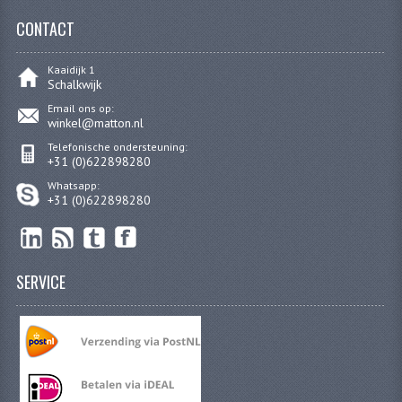
CONTACT
REMLEIDINGEN
SCHOKBREKERS
Kaaidijk 1
Schalkwijk
SMEERMIDDELEN
Email ons op:
winkel@matton.nl
SPROEIERS
Telefonische ondersteuning:
+31 (0)622898280
SPROEIERSET BING 26MM
Whatsapp:
+31 (0)622898280
SPROEIERSET BING 33MM
SPROEIERSET BING 6 KANT 44-051
SERVICE
SPROEIERSET MIKUNI ZESKANT
SPROEIERSET BING NT 44-031
SPROEIERSET BING KLEIN 44-021