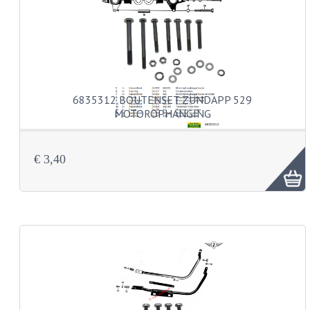
BUDDY SEATS
CRANKS EN STANDAARDS
EMBLEMEN EN STICKERS
FRAMEBEUGELS
6835312 BOUTENSET ZUNDAPP 529
MOTOROPHANGING
KETTINGKASTEN
MOTOROPHANGING
€ 3,40
REMMEN EN WIELEN
AANDRIJVERS EN LAGERS
ASSEN EN BUSSEN
BUITENBANDEN
REMDELEN