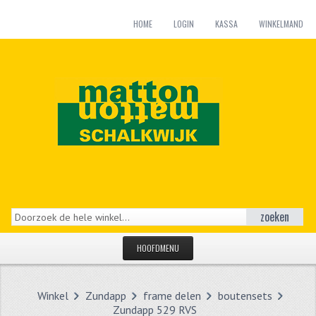
HOME
LOGIN
KASSA
WINKELMAND
zoeken
HOOFDMENU
HOME
Winkel
Zundapp
frame delen
boutensets
CATEGORIEËN
Zundapp 529 RVS