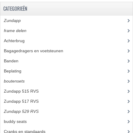
PAKKINGEN
CATEGORIEËN
TANDWIELEN
Zundapp
(2590)
UITLATEN
frame delen
(1282)
VERSNELLING
Achterbrug
(19)
KS100 ONDERDELEN
Bagagedragers en voetsteunen
(24)
Banden
(52)
KS125 ONDERDELEN
Beplating
(41)
KS175 ONDERDELEN
boutensets
(24)
ZUNDAPP FAMEL
Zundapp 515 RVS
(2)
NOS
Zundapp 517 RVS
(12)
KREIDLER
Zundapp 529 RVS
(10)
buddy seats
(105)
MOTORBLOK DELEN
Cranks en standaards
(24)