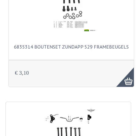
VELGEN EN SPAKEN
ALUMINIUM VELGEN
CHROMEN VELGEN
SPAKEN
6835314 BOUTENSET ZUNDAPP 529 FRAMEBEUGELS
WIELEN DIVERSEN
SCHOKBREKERS
€ 3,10
SLOTEN
STUUR EN BEDIENING
COCKPIT ONDERDELEN
HANDELS EN HANDVATTEN
MAGURA BLOKHANDELS