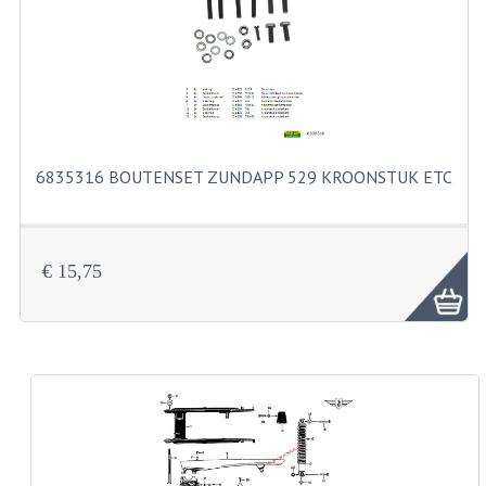
KABELS
SPIEGELS
STUREN
TELLER ONDERDELEN
6835316 BOUTENSET ZUNDAPP 529 KROONSTUK ETC
TELLERS COMPLEET
SPATBORDEN EN KENTEKENPLATEN
€ 15,75
TANK
VERLICHTING EN ELEKTRA
ACCU'S EN CLAXONS
ACHTERLICHTEN
KABELBOMEN