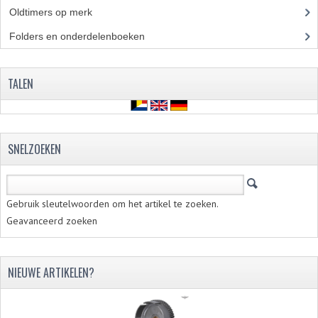
Oldtimers op merk
(73)
BUDDY SEAT ONDERDELEN
Folders en onderdelenboeken
(86)
BUDDY SEATS
CRANKS EN STANDAARDS
TALEN
EMBLEMEN EN STICKERS
FRAMEBEPLATING
SNELZOEKEN
REMMEN EN WIELEN
SCHOKBREKERS
Gebruik sleutelwoorden om het artikel te zoeken.
SLOTEN
Geavanceerd zoeken
SPATBORDEN EN KENTEKENPLATEN
NIEUWE ARTIKELEN?
STUUR EN BEDIENING
HANDELS EN HANDVATTEN