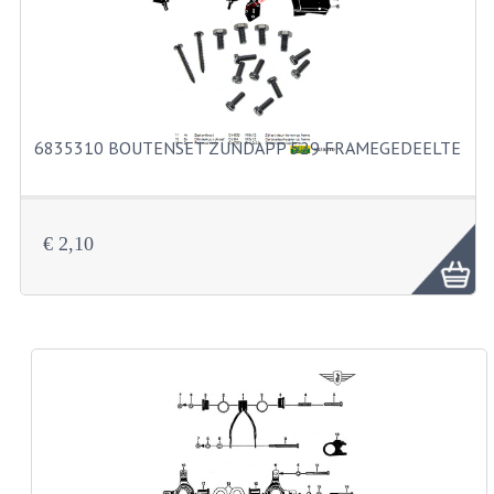
BUITENBANDEN 19"
BUITENBANDEN 21"
BEPLATING
6835310 BOUTENSET ZUNDAPP 529 FRAMEGEDEELTE
BOUTENSETS
ZUNDAPP 515 RVS
€ 2,10
ZUNDAPP 517 RVS
ZUNDAPP 529 RVS
BUDDY SEATS
BUDDY OVERTREKKEN
BUDDY SEAT ONDERDELEN