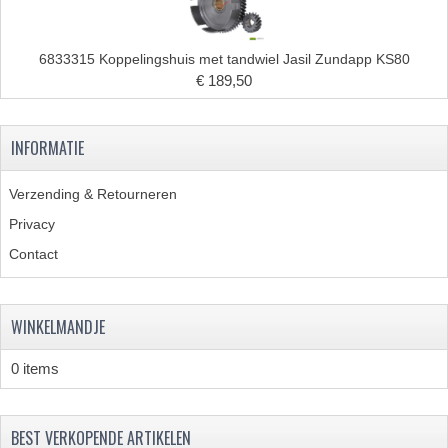
KABELS
6833315 Koppelingshuis met tandwiel Jasil Zundapp KS80
SPIEGELS
€ 189,50
STUREN
INFORMATIE
TELLER ONDERDELEN
TELLERS COMPLEET
Verzending & Retourneren
Privacy
TANK
Contact
VERLICHTING EN ELEKTRA
ACCU'S EN CLAXONS
WINKELMANDJE
ACHTERLICHTEN
0 items
KABELBOMEN
KOPLAMPEN
BEST VERKOPENDE ARTIKELEN