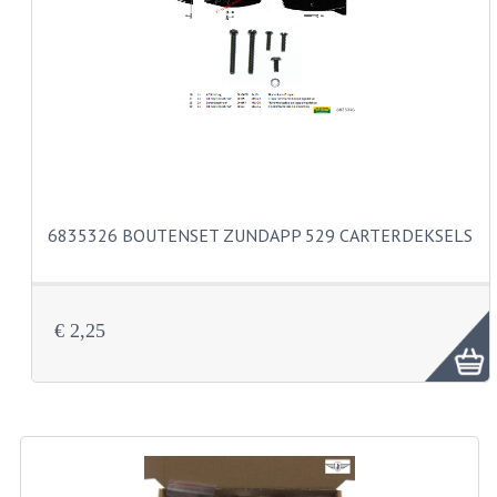
VERSNELLING ONDERDELEN
REVISIESETS
REVISIE 3 BAK HAND
REVISIE 3 BAK VOET
REVISIE 4 BAK VOET
6835326 BOUTENSET ZUNDAPP 529 CARTERDEKSELS
REVISIE 5 BAK VOET
REVISIE KS80/314 MOTORBLOK
€ 2,25
REVISIE KS125/285 MOTORBLOK
OVERIG
WATERKOELING
KS50 KOPLAMPHUIS