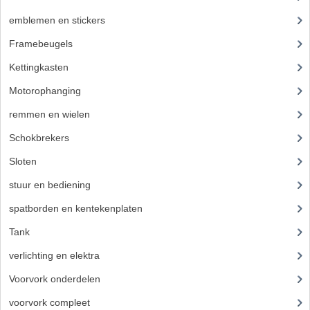
CARBURATEURS EN SPROEIERS
emblemen en stickers
(68)
SPROEIERSET MIKUNI ZESKANT
Framebeugels
(9)
SPROEIERSET BING KLEIN 44-021
Kettingkasten
(18)
Motorophanging
(17)
SPROEIERSET BING KLEIN NT 44-031
remmen en wielen
(193)
SPROEIERSET BING ZESKANT 44-051
Schokbrekers
(25)
CARTERDELEN
Sloten
(12)
CILINDERS EN ZUIGERS
stuur en bediening
(307)
KETTINGEN
spatborden en kentekenplaten
(46)
Tank
(54)
KRUKASSEN
verlichting en elektra
(121)
LAGERS EN KEERRINGEN
Voorvork onderdelen
(93)
ONTSTEKINGSDELEN
voorvork compleet
(30)