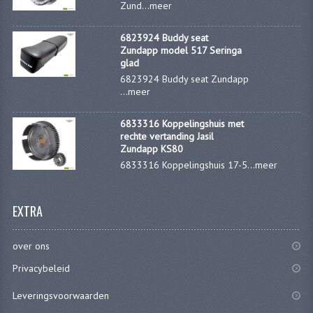
Zund...
meer
KABELS
6823924 Buddy seat
Zundapp model 517 Seringa
LAMPEN
glad
6823924 Buddy seat Zundapp
BA7S
...
meer
BA9S
6833316 Koppelingshuis met
rechte vertanding Jasil
E10
Zundapp KS80
6833316 Koppelingshuis 17-5...
meer
BA15S
BAX15D
EXTRA
BAY15D
over ons
BA20D
Privacybeleid
PX15D
Leveringsvoorwaarden
LICHTSNOER EN KRIMPKOUS