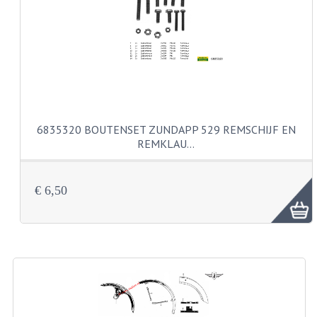
CARBURATEURS
SPROEIERSET BING 26MM
SPROEIERSET BING KLEIN 44-021
SPROEIERSET BING KLEIN NT 44-031
6835320 BOUTENSET ZUNDAPP 529 REMSCHIJF EN
SPROEIERSET BING ZESKANT 44-051
REMKLAU…
SPROEIERSET MIKUNI ZESKANT
CARTERDELEN
€ 6,50
CILINDERS EN ZUIGERS
CILINDERKITS
CILINDERKOPPEN
ZUIGERS EN ZUIGERVEREN