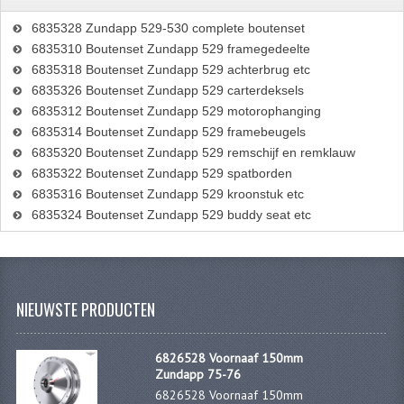
RICHTINGAANWIJZERS
6835328 Zundapp 529-530 complete boutenset
6835310 Boutenset Zundapp 529 framegedeelte
SCHAKELAARS
6835318 Boutenset Zundapp 529 achterbrug etc
6835326 Boutenset Zundapp 529 carterdeksels
VOORVORK
6835312 Boutenset Zundapp 529 motorophanging
6835314 Boutenset Zundapp 529 framebeugels
GEREEDSCHAP
6835320 Boutenset Zundapp 529 remschijf en remklauw
SERVICE EN REPARATIE
6835322 Boutenset Zundapp 529 spatborden
6835316 Boutenset Zundapp 529 kroonstuk etc
REVISIE ZUNDAPP MOTORBLOK
6835324 Boutenset Zundapp 529 buddy seat etc
REVISIE KREIDLER MOTORBLOK
SPAKEN VAN WIELEN
NIEUWSTE PRODUCTEN
UNIVERSELE ARTIKELEN
6826528 Voornaaf 150mm
BINNENBANDEN 16-23"
Zundapp 75-76
6826528 Voornaaf 150mm
BOUGIES