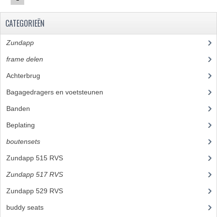
PAKKINGEN
CATEGORIEËN
PEDALEN
Zundapp
(2591)
REVISIESETS
frame delen
(1282)
TANDWIELEN
Achterbrug
(19)
UITLATEN EN BOCHTEN
Bagagedragers en voetsteunen
(24)
VERSNELLING EN KOPPELING
Banden
(52)
Beplating
(41)
FRAME ONDERDELEN
boutensets
(24)
ACHTERBRUG
Zundapp 515 RVS
(2)
BAGAGEDRAGERS EN VOETSTEUNEN
Zundapp 517 RVS
(12)
BUDDY SEATS
Zundapp 529 RVS
(10)
BUDDY SEAT HOEZEN
buddy seats
(105)