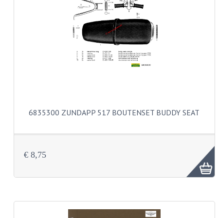
PAKKINGEN
TANDWIELEN
UITLATEN
VERSNELLING
KS100 ONDERDELEN
KS125 ONDERDELEN
6835300 ZUNDAPP 517 BOUTENSET BUDDY SEAT
KS175 ONDERDELEN
ZUNDAPP FAMEL
€ 8,75
NOS
KREIDLER
MOTORBLOK DELEN