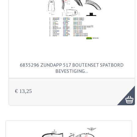
VERSNELLING ONDERDELEN
REVISIESETS
REVISIE 3 BAK HAND
REVISIE 3 BAK VOET
REVISIE 4 BAK VOET
6835296 ZUNDAPP 517 BOUTENSET SPATBORD
BEVESTIGING…
REVISIE 5 BAK VOET
REVISIE KS80/314 MOTORBLOK
€ 13,25
REVISIE KS125/285 MOTORBLOK
OVERIG
WATERKOELING
KS50 KOPLAMPHUIS