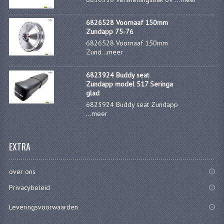
BEVESTIGINGSMATERIALEN
RVS
6826528 Voornaaf 150mm
Zundapp 75-76
MOEREN
6826528 Voornaaf 150mm
Zund...
meer
MOEREN
6823924 Buddy seat
BORGMOEREN
Zundapp model 517 Seringa
glad
DOPMOEREN
6823924 Buddy seat Zundapp
...
meer
FLENSMOEREN
RINGEN
EXTRA
BORGRINGEN
over ons
ONDERLEGRINGEN
Privacybeleid
VEERRINGEN
Leveringsvoorwaarden