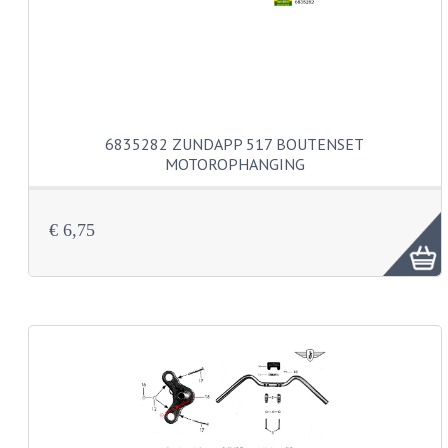
BUDDY SEATS
CRANKS EN STANDAARDS
EMBLEMEN EN STICKERS
FRAMEBEUGELS
6835282 ZUNDAPP 517 BOUTENSET
MOTOROPHANGING
KETTINGKASTEN
MOTOROPHANGING
€ 6,75
REMMEN EN WIELEN
AANDRIJVERS EN LAGERS
ASSEN EN BUSSEN
BUITENBANDEN
REMDELEN