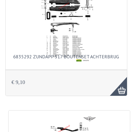
FILTERS EN TRECHTERS
KETTINGEN
KRUKASSEN
LAGERS EN KEERRINGEN
KEERRINGSETS
6835292 ZUNDAPP 517 BOUTENSET ACHTERBRUG
LAGERS EN LAGERSETS
ONTSTEKINGSDELEN
€ 9,10
BOUGIE EN BOUGIEDOP
ELECTRONISCHE ONTSTEKING
PUNTEN ONTSTEKING
PAKKINGEN