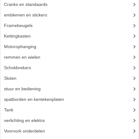
Cranks en standaards
(24)
BUDDY SEAT ONDERDELEN
emblemen en stickers
(68)
BUDDY SEATS
Framebeugels
(9)
CRANKS EN STANDAARDS
Kettingkasten
(18)
EMBLEMEN EN STICKERS
Motorophanging
(17)
FRAMEBEPLATING
remmen en wielen
(193)
Schokbrekers
(25)
REMMEN EN WIELEN
Sloten
(12)
SCHOKBREKERS
stuur en bediening
(307)
SLOTEN
spatborden en kentekenplaten
(46)
SPATBORDEN EN KENTEKENPLATEN
Tank
(54)
STUUR EN BEDIENING
verlichting en elektra
(121)
Voorvork onderdelen
(93)
HANDELS EN HANDVATTEN