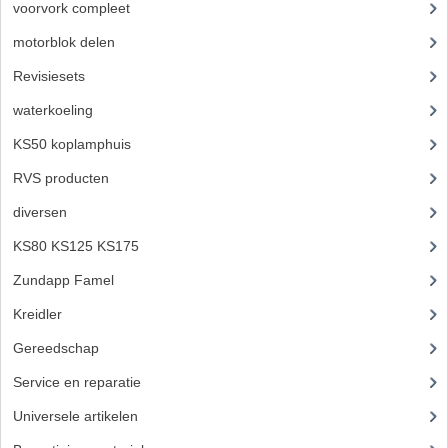
voorvork compleet
(30)
KABELS
motorblok delen
(712)
SPIEGELS
Revisiesets
(85)
STUREN
waterkoeling
(50)
KS50 koplamphuis
(22)
TELLER ONDERDELEN
RVS producten
(127)
TELLERS COMPLEET
diversen
(3)
TANK
KS80 KS125 KS175
(310)
VERLICHTING EN ELEKTRA
Zundapp Famel
(61)
ACCU'S EN CLAXONS
Kreidler
(648)
Gereedschap
(5)
ACHTERLICHTEN
Service en reparatie
(23)
KABELBOMEN
Universele artikelen
(295)
KOPLAMPEN