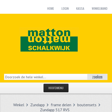
HOME
LOGIN
KASSA
WINKELMAND
zoeken
HOOFDMENU
HOME
Winkel
Zundapp
frame delen
boutensets
CATEGORIEËN
Zundapp 517 RVS