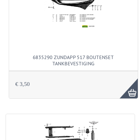
CARBURATEURS
SPROEIERSET BING 26MM
SPROEIERSET BING KLEIN 44-021
SPROEIERSET BING KLEIN NT 44-031
6835290 ZUNDAPP 517 BOUTENSET
SPROEIERSET BING ZESKANT 44-051
TANKBEVESTIGING
SPROEIERSET MIKUNI ZESKANT
CARTERDELEN
€ 3,50
CILINDERS EN ZUIGERS
CILINDERKITS
CILINDERKOPPEN
ZUIGERS EN ZUIGERVEREN