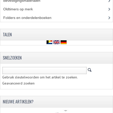
Bevestigingsmaterialen
(120)
RICHTINGAANWIJZERS
Oldtimers op merk
(73)
SCHAKELAARS
Folders en onderdelenboeken
(86)
VOORVORK
TALEN
GEREEDSCHAP
SERVICE EN REPARATIE
SNELZOEKEN
REVISIE ZUNDAPP MOTORBLOK
REVISIE KREIDLER MOTORBLOK
Gebruik sleutelwoorden om het artikel te zoeken.
SPAKEN VAN WIELEN
Geavanceerd zoeken
UNIVERSELE ARTIKELEN
BINNENBANDEN 16-23"
NIEUWE ARTIKELEN?
BOUGIES