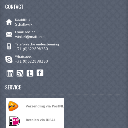
CARROSSERIERINGEN
CONTACT
BOUTEN
Kaaidijk 1
Schalkwijk
CILINDERKOP BOUTEN
Email ons op:
winkel@matton.nl
LENSKOP BOUTEN
Telefonische ondersteuning:
KRUISKOP BOUTEN
+31 (0)622898280
Whatsapp:
ZESKANT BOUTEN
+31 (0)622898280
INBUS BOUTEN
OOG BOUTEN
SERVICE
KABEL ONDERDELEN
KABEL STELBOUTEN
KABEL NIPPELS