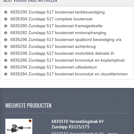
REMLEIDINGEN
6835290 Zundapp 517 boutenset tankbevestiging
6835304 Zundapp 517 complete boutenset
SCHOKBREKERS
6835280 Zundapp 517 boutenset framegedeelte
6835282 Zundapp 517 boutenset motorophanging
SMEERMIDDELEN
6835296 Zundapp 517 boutenset spatbord bevestiging v/a
6835292 Zundapp 517 boutenset achterbrug
SPROEIERS
6835298 Zundapp 517 boutenset motorblok deksels l/r
SPROEIERSET BING 26MM
6835286 Zundapp 517 boutenset kroonstuk en koplamphuis
6835294 Zundapp 517 boutenset uitlaatsteun
SPROEIERSET BING 33MM
6835284 Zundapp 517 boutenset kroonstuk en stuurklemmen
SPROEIERSET BING 6 KANT 44-051
SPROEIERSET MIKUNI ZESKANT
NIEUWSTE PRODUCTEN
SPROEIERSET BING NT 44-031
SPROEIERSET BING KLEIN 44-021
6830330 Versnellingsbak 6V
Zundapp KS125/175
6830330 Versnellingsbak 6V ...
meer