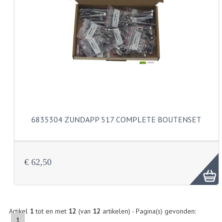
CARBURATEURS EN SPROEIERS
SPROEIERSET MIKUNI ZESKANT
SPROEIERSET BING KLEIN 44-021
SPROEIERSET BING KLEIN NT 44-031
SPROEIERSET BING ZESKANT 44-051
CARTERDELEN
6835304 ZUNDAPP 517 COMPLETE BOUTENSET
CILINDERS EN ZUIGERS
KETTINGEN
€ 62,50
KRUKASSEN
LAGERS EN KEERRINGEN
ONTSTEKINGSDELEN
Artikel
1
tot en met
12
(van
12
artikelen) - Pagina(s) gevonden:
1