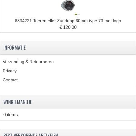
KABELS
6834221 Toerenteller Zundapp 60mm type 73 met logo
LAMPEN
€ 120,00
BA7S
INFORMATIE
BA9S
E10
Verzending & Retourneren
Privacy
BA15S
Contact
BAX15D
BAY15D
WINKELMANDJE
BA20D
0 items
PX15D
LICHTSNOER EN KRIMPKOUS
BEST VERKOPENDE ARTIKELEN