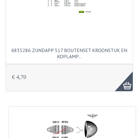
KABELS
SPIEGELS
STUREN
TELLER ONDERDELEN
6835286 ZUNDAPP 517 BOUTENSET KROONSTUK EN
TELLERS COMPLEET
KOPLAMP…
SPATBORDEN EN KENTEKENPLATEN
€ 4,70
TANK
VERLICHTING EN ELEKTRA
ACCU'S EN CLAXONS
ACHTERLICHTEN
KABELBOMEN