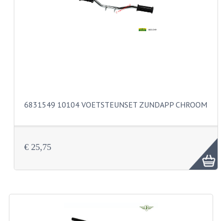
VERSNELLING ONDERDELEN
REVISIESETS
REVISIE 3 BAK HAND
REVISIE 3 BAK VOET
REVISIE 4 BAK VOET
6831549 10104 VOETSTEUNSET ZUNDAPP CHROOM
REVISIE 5 BAK VOET
REVISIE KS80/314 MOTORBLOK
€ 25,75
REVISIE KS125/285 MOTORBLOK
OVERIG
WATERKOELING
KS50 KOPLAMPHUIS