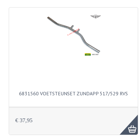
REMLEIDINGEN
SCHOKBREKERS
SMEERMIDDELEN
SPROEIERS
SPROEIERSET BING 26MM
SPROEIERSET BING 33MM
SPROEIERSET BING 6 KANT 44-051
6831560 VOETSTEUNSET ZUNDAPP 517/529 RVS
SPROEIERSET MIKUNI ZESKANT
SPROEIERSET BING NT 44-031
€ 37,95
SPROEIERSET BING KLEIN 44-021