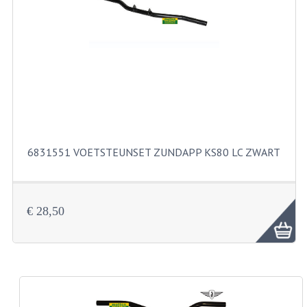
RVS PRODUCTEN
RVS BOUTEN EN MOEREN
DIVERSEN
KS80 KS125 KS175
KS80 ONDERDELEN
6831551 VOETSTEUNSET ZUNDAPP KS80 LC ZWART
KICKSTARTER
KOPPELING
€ 28,50
KRUKASSEN
LAGERS EN KEERRINGEN
ONTSTEKING