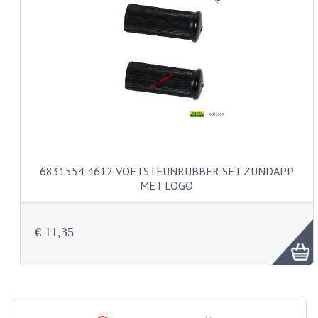
CARBURATEURS EN SPROEIERS
SPROEIERSET MIKUNI ZESKANT
SPROEIERSET BING KLEIN 44-021
SPROEIERSET BING KLEIN NT 44-031
SPROEIERSET BING ZESKANT 44-051
CARTERDELEN
6831554 4612 VOETSTEUNRUBBER SET ZUNDAPP
CILINDERS EN ZUIGERS
MET LOGO
KETTINGEN
€ 11,35
KRUKASSEN
LAGERS EN KEERRINGEN
ONTSTEKINGSDELEN