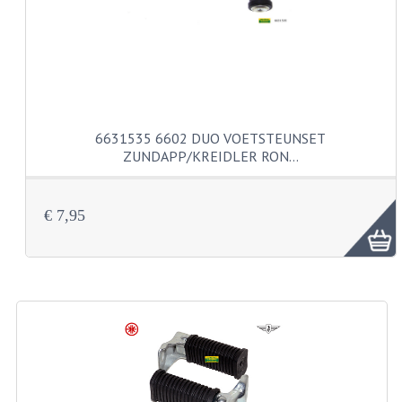
VELGEN EN SPAKEN
ALUMINIUM VELGEN
CHROMEN VELGEN
SPAKEN
6631535 6602 DUO VOETSTEUNSET
WIELEN DIVERSEN
ZUNDAPP/KREIDLER RON…
SCHOKBREKERS
€ 7,95
SLOTEN
STUUR EN BEDIENING
COCKPIT ONDERDELEN
HANDELS EN HANDVATTEN
MAGURA BLOKHANDELS