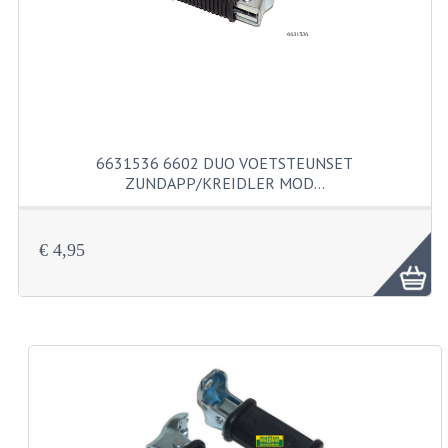
KABELS
SPIEGELS
STUREN
TELLER ONDERDELEN
6631536 6602 DUO VOETSTEUNSET
TELLERS COMPLEET
ZUNDAPP/KREIDLER MOD…
SPATBORDEN EN KENTEKENPLATEN
€ 4,95
TANK
VERLICHTING EN ELEKTRA
ACCU'S EN CLAXONS
ACHTERLICHTEN
KABELBOMEN