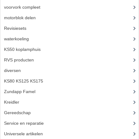
voorvork compleet
(30)
motorblok delen
(712)
Revisiesets
(85)
waterkoeling
(50)
KS50 koplamphuis
(22)
RVS producten
(127)
diversen
(3)
KS80 KS125 KS175
(309)
Zundapp Famel
(61)
Kreidler
(648)
Gereedschap
(5)
Service en reparatie
(23)
Universele artikelen
(295)