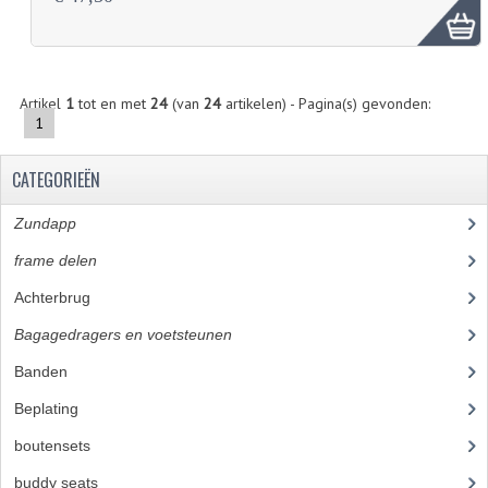
Artikel
1
tot en met
24
(van
24
artikelen) - Pagina(s) gevonden:
1
CATEGORIEËN
Zundapp
(2590)
frame delen
(1282)
Achterbrug
(19)
Bagagedragers en voetsteunen
(24)
Banden
(52)
Beplating
(41)
boutensets
(24)
buddy seats
(105)