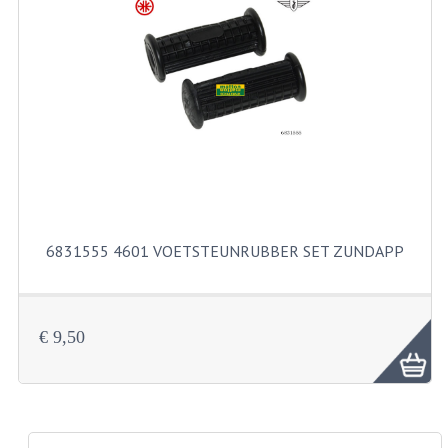
PAKKINGEN
PEDALEN
REVISIESETS
TANDWIELEN
UITLATEN EN BOCHTEN
VERSNELLING EN KOPPELING
6831555 4601 VOETSTEUNRUBBER SET ZUNDAPP
FRAME ONDERDELEN
ACHTERBRUG
€ 9,50
BAGAGEDRAGERS EN VOETSTEUNEN
BUDDY SEATS
BUDDY SEAT HOEZEN