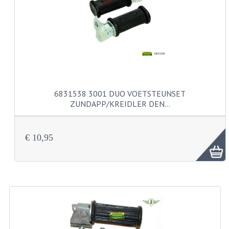
CARBURATEURS
SPROEIERSET BING 26MM
SPROEIERSET BING KLEIN 44-021
SPROEIERSET BING KLEIN NT 44-031
6831538 3001 DUO VOETSTEUNSET
SPROEIERSET BING ZESKANT 44-051
ZUNDAPP/KREIDLER DEN…
SPROEIERSET MIKUNI ZESKANT
CARTERDELEN
€ 10,95
CILINDERS EN ZUIGERS
CILINDERKITS
CILINDERKOPPEN
ZUIGERS EN ZUIGERVEREN