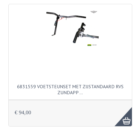
KABELS
LAMPEN
BA7S
BA9S
E10
BA15S
BAX15D
6831559 VOETSTEUNSET MET ZIJSTANDAARD RVS
ZUNDAPP …
BAY15D
BA20D
€ 94,00
PX15D
LICHTSNOER EN KRIMPKOUS