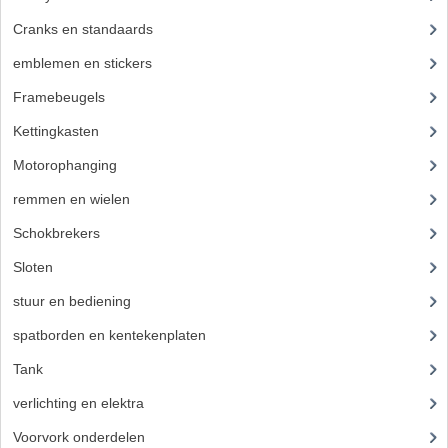
Cranks en standaards
(24)
emblemen en stickers
(68)
Framebeugels
(9)
Kettingkasten
(18)
Motorophanging
(17)
remmen en wielen
(193)
Schokbrekers
(25)
Sloten
(12)
stuur en bediening
(307)
spatborden en kentekenplaten
(46)
Tank
(54)
verlichting en elektra
(121)
Voorvork onderdelen
(93)