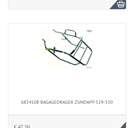
FRAME ONDERDELEN
MOTORBLOK ONDERDELEN
DRIEWIELERS
FOLDERS EN ONDERDELENBOEKEN
MODELOVERZICHTEN PER JAAR
ONDERDELENBOEKEN
ELECTRISCHE SCHEMA'S
ACCOUNT
CONTACT
6834108 BAGAGEDRAGER ZUNDAPP 529-530
€ 47,50