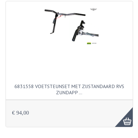
RICHTINGAANWIJZERS
SCHAKELAARS
VOORVORK
GEREEDSCHAP
SERVICE EN REPARATIE
REVISIE ZUNDAPP MOTORBLOK
REVISIE KREIDLER MOTORBLOK
6831558 VOETSTEUNSET MET ZIJSTANDAARD RVS
ZUNDAPP …
SPAKEN VAN WIELEN
UNIVERSELE ARTIKELEN
€ 94,00
BINNENBANDEN 16-23"
BOUGIES