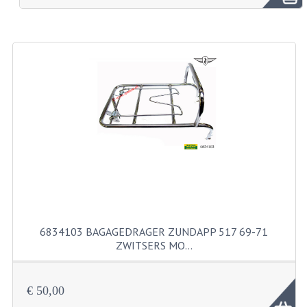
BROMFIETSEN OVERIG
OUDE VOORRAAD
OLDTIMERS OP MERK
SOLEX ONDERDELEN
DE GRABBELTON VAN MATTON
ALLERLEI GEBRUIKTE ONDERDELEN
FRAMEDELEN
TANKS
6834103 BAGAGEDRAGER ZUNDAPP 517 69-71
KREIDLER ONDERDELEN GEBRUIKT
ZWITSERS MO…
MOTORBLOKKEN DIVERSE MERKEN
€ 50,00
PUCH/TOMOS ONDERDELEN GEBRUIKT