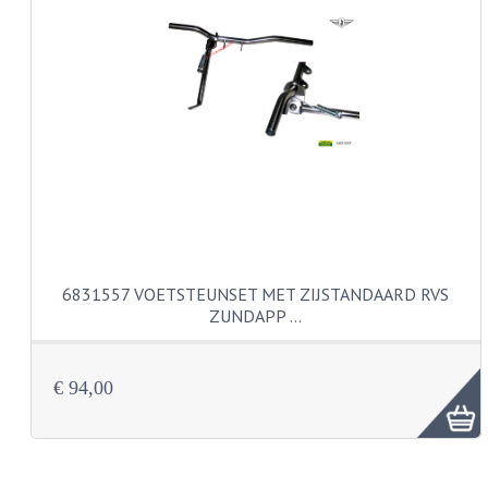
KABELS
SPIEGELS
STUREN
TELLER ONDERDELEN
TELLERS COMPLEET
TANK
6831557 VOETSTEUNSET MET ZIJSTANDAARD RVS
VERLICHTING EN ELEKTRA
ZUNDAPP …
ACCU'S EN CLAXONS
ACHTERLICHTEN
€ 94,00
KABELBOMEN
KOPLAMPEN