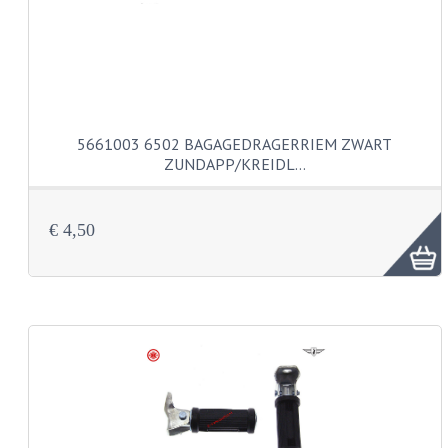
BUDDY SEATS
CRANKS EN STANDAARDS
EMBLEMEN EN STICKERS
FRAMEBEUGELS
5661003 6502 BAGAGEDRAGERRIEM ZWART
ZUNDAPP/KREIDL…
KETTINGKASTEN
MOTOROPHANGING
€ 4,50
REMMEN EN WIELEN
AANDRIJVERS EN LAGERS
ASSEN EN BUSSEN
BUITENBANDEN
REMDELEN