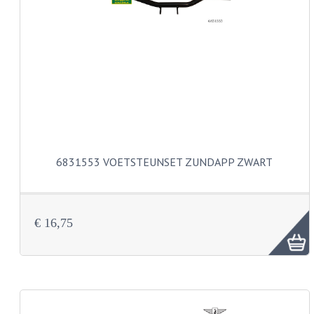
PAKKINGEN
TANDWIELEN
UITLATEN
VERSNELLING
KS100 ONDERDELEN
KS125 ONDERDELEN
6831553 VOETSTEUNSET ZUNDAPP ZWART
KS175 ONDERDELEN
ZUNDAPP FAMEL
€ 16,75
NOS
KREIDLER
MOTORBLOK DELEN