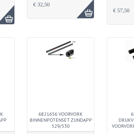
€ 32,50
€ 57,50
RK
6821656 VOORVORK
6
APP
BINNENPOTENSET ZUNDAPP
DRUKV
529/530
VOORVORK