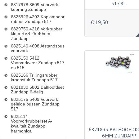
517 8…
6817978 3609 Voorvork
keerring Zundapp
6825926 4203 Koplampoor
rubber Zundapp 517
€ 19,50
6829750 4216 Vorkrubber
klem RVS 25-40mm
Zundapp
6825140 4608 Afstandsbus
voorvork
6825150 5412
Voorvorkveer Zundapp 517
en 515
6825166 Trillingsrubber
kroonstuk Zundapp 517
6821830 5802 Balhoofdset
Zundapp 6-delig
6825175 5409 Voorvork
geleide bussen Zundapp
517
6825114
Voorvorkrubberset A-
kwaliteit Zundapp
6821833 BALHOOFDK
harmonica
6MM ZUNDAPP