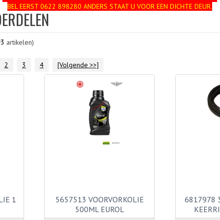
BEL EERST 0622 898280 ANDERS STAAT U VOOR EEN DICHTE DEUR.
ERDELEN
93
artikelen)
2
3
4
[Volgende >>]
IE 1
5657513 VOORVORKOLIE
6817978 
500ML EUROL
KEERR