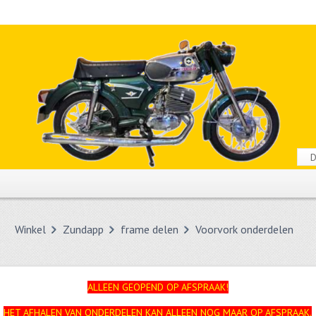
Winkel
Zundapp
frame delen
Voorvork onderdelen
ALLEEN GEOPEND OP AFSPRAAK!
HET AFHALEN VAN ONDERDELEN KAN ALLEEN NOG MAAR OP AFSPRAAK.