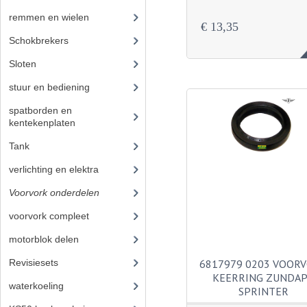
remmen en wielen
(193)
€ 13,35
Schokbrekers
(25)
Sloten
(12)
stuur en bediening
(307)
spatborden en
kentekenplaten
(46)
Tank
(54)
verlichting en elektra
(121)
Voorvork onderdelen
(93)
voorvork compleet
(30)
motorblok delen
(712)
6817979 0203 VOOR
Revisiesets
(85)
KEERRING ZUNDA
waterkoeling
(50)
SPRINTER