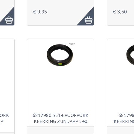
€ 9,95
€ 3,50
VORK
6817980 3514 VOORVORK
68179
PP
KEERRING ZUNDAPP 540
KEERRIN