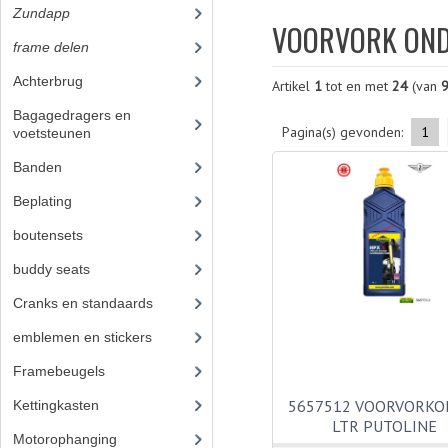
Zundapp
(2591)
VOORVORK OND
frame delen
(1282)
Achterbrug
(19)
Artikel
1
tot en met
24
(van
Bagagedragers en
Pagina(s) gevonden:
1
voetsteunen
(24)
Banden
(52)
Beplating
(41)
boutensets
(24)
buddy seats
(105)
Cranks en standaards
(24)
emblemen en stickers
(68)
Framebeugels
(9)
5657512 VOORVORKOL
Kettingkasten
(18)
LTR PUTOLINE
Motorophanging
(17)