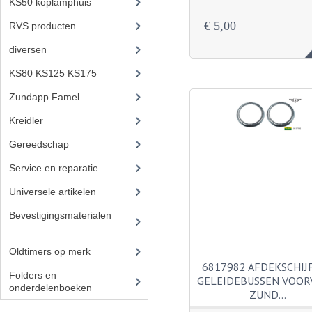
KS50 koplamphuis
(22)
€ 5,00
RVS producten
(127)
diversen
(3)
KS80 KS125 KS175
(310)
Zundapp Famel
(61)
Kreidler
(648)
Gereedschap
(5)
Service en reparatie
(23)
Universele artikelen
(295)
Bevestigingsmaterialen
(12
0)
Oldtimers op merk
(73)
6817982 AFDEKSCHIJ
Folders en
GELEIDEBUSSEN VOO
onderdelenboeken
(86)
ZUND…