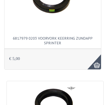
KABELS
SPIEGELS
STUREN
TELLER ONDERDELEN
6817979 0203 VOORVORK KEERRING ZUNDAPP
TELLERS COMPLEET
SPRINTER
SPATBORDEN EN KENTEKENPLATEN
€ 5,00
TANK
VERLICHTING EN ELEKTRA
ACCU'S EN CLAXONS
ACHTERLICHTEN
KABELBOMEN