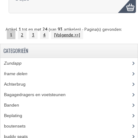
Artikel
1
tot en met
24
(van
93
artikelen) - Pagina(s) gevonden:
1
2
3
4
[Volgende >>]
CATEGORIEËN
Zundapp
(2591)
frame delen
(1282)
Achterbrug
(19)
Bagagedragers en voetsteunen
(24)
Banden
(52)
Beplating
(41)
boutensets
(24)
buddy seats
(105)