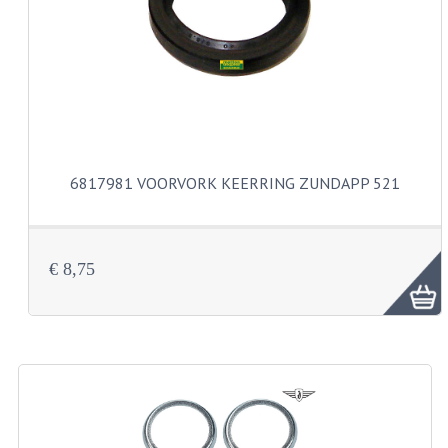
CARBURATEURS
SPROEIERSET BING 26MM
SPROEIERSET BING KLEIN 44-021
SPROEIERSET BING KLEIN NT 44-031
6817981 VOORVORK KEERRING ZUNDAPP 521
SPROEIERSET BING ZESKANT 44-051
SPROEIERSET MIKUNI ZESKANT
CARTERDELEN
€ 8,75
CILINDERS EN ZUIGERS
CILINDERKITS
CILINDERKOPPEN
ZUIGERS EN ZUIGERVEREN