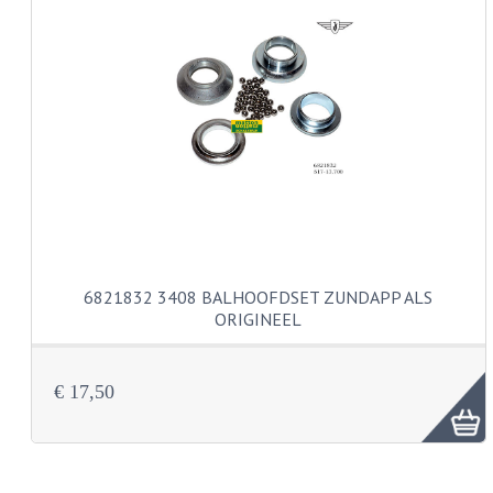
KABELS
SPIEGELS
STUREN
TELLER ONDERDELEN
TELLERS COMPLEET
TANK
6821832 3408 BALHOOFDSET ZUNDAPP ALS
VERLICHTING EN ELEKTRA
ORIGINEEL
ACCU'S EN CLAXONS
ACHTERLICHTEN
€ 17,50
KABELBOMEN
KOPLAMPEN