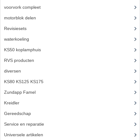
voorvork compleet
(30)
motorblok delen
(712)
Revisiesets
(85)
waterkoeling
(50)
KS50 koplamphuis
(22)
RVS producten
(127)
diversen
(3)
KS80 KS125 KS175
(310)
Zundapp Famel
(61)
Kreidler
(648)
Gereedschap
(5)
Service en reparatie
(23)
Universele artikelen
(295)