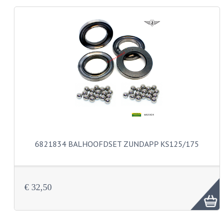
KABELS
LAMPEN
BA7S
BA9S
E10
BA15S
BAX15D
6821834 BALHOOFDSET ZUNDAPP KS125/175
BAY15D
BA20D
€ 32,50
PX15D
LICHTSNOER EN KRIMPKOUS