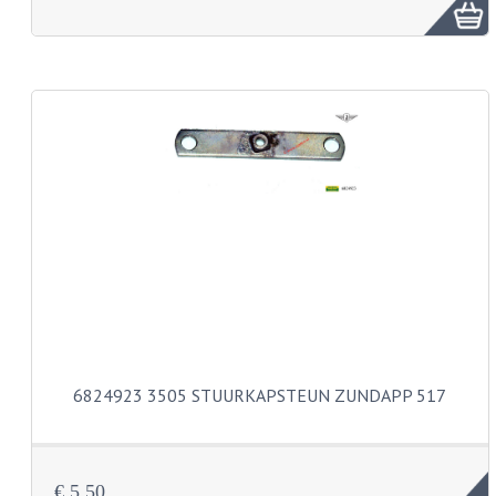
FRAME ONDERDELEN
MOTORBLOK ONDERDELEN
DRIEWIELERS
FOLDERS EN ONDERDELENBOEKEN
MODELOVERZICHTEN PER JAAR
ONDERDELENBOEKEN
ELECTRISCHE SCHEMA'S
ACCOUNT
CONTACT
6824923 3505 STUURKAPSTEUN ZUNDAPP 517
€ 5,50