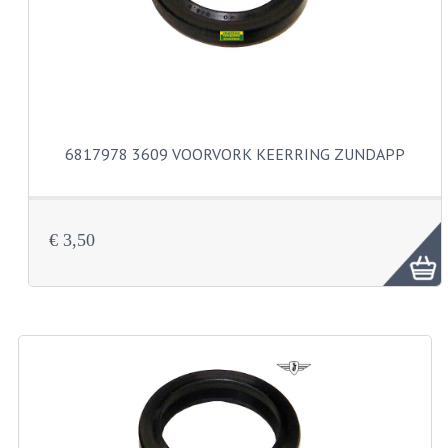
VELGEN EN SPAKEN
ALUMINIUM VELGEN
CHROMEN VELGEN
SPAKEN
6817978 3609 VOORVORK KEERRING ZUNDAPP
WIELEN DIVERSEN
SCHOKBREKERS
€ 3,50
SLOTEN
STUUR EN BEDIENING
COCKPIT ONDERDELEN
HANDELS EN HANDVATTEN
MAGURA BLOKHANDELS