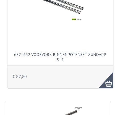
VERSNELLING ONDERDELEN
REVISIESETS
REVISIE 3 BAK HAND
REVISIE 3 BAK VOET
REVISIE 4 BAK VOET
6821652 VOORVORK BINNENPOTENSET ZUNDAPP
517
REVISIE 5 BAK VOET
REVISIE KS80/314 MOTORBLOK
€ 57,50
REVISIE KS125/285 MOTORBLOK
OVERIG
WATERKOELING
KS50 KOPLAMPHUIS