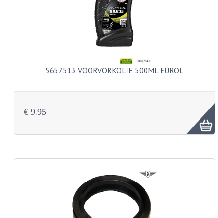
BUDDY SEATS
CRANKS EN STANDAARDS
EMBLEMEN EN STICKERS
FRAMEBEUGELS
5657513 VOORVORKOLIE 500ML EUROL
KETTINGKASTEN
MOTOROPHANGING
€ 9,95
REMMEN EN WIELEN
AANDRIJVERS EN LAGERS
ASSEN EN BUSSEN
BUITENBANDEN
REMDELEN