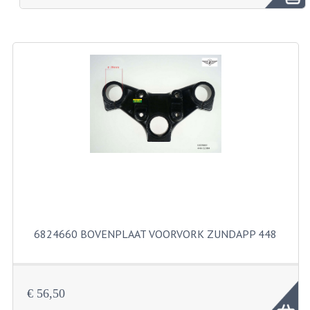
BROMFIETSEN OVERIG
OUDE VOORRAAD
OLDTIMERS OP MERK
SOLEX ONDERDELEN
DE GRABBELTON VAN MATTON
ALLERLEI GEBRUIKTE ONDERDELEN
FRAMEDELEN
TANKS
6824660 BOVENPLAAT VOORVORK ZUNDAPP 448
KREIDLER ONDERDELEN GEBRUIKT
MOTORBLOKKEN DIVERSE MERKEN
€ 56,50
PUCH/TOMOS ONDERDELEN GEBRUIKT