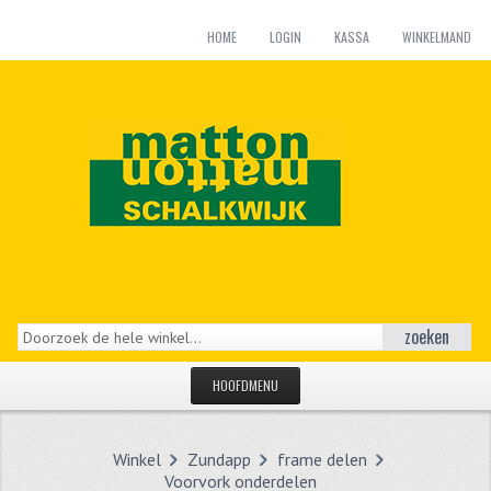
HOME
LOGIN
KASSA
WINKELMAND
zoeken
HOOFDMENU
HOME
Winkel
Zundapp
frame delen
CATEGORIEËN
Voorvork onderdelen