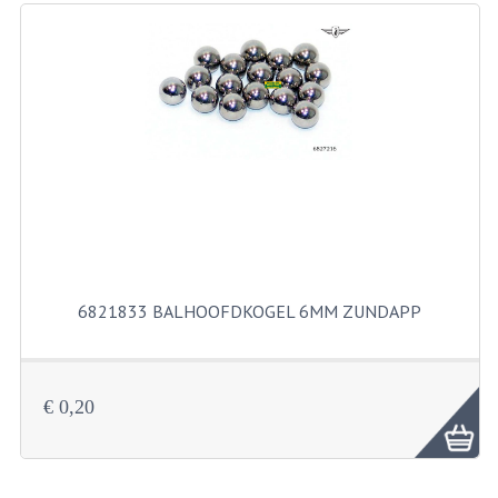
RICHTINGAANWIJZERS
SCHAKELAARS
VOORVORK
GEREEDSCHAP
SERVICE EN REPARATIE
REVISIE ZUNDAPP MOTORBLOK
REVISIE KREIDLER MOTORBLOK
6821833 BALHOOFDKOGEL 6MM ZUNDAPP
SPAKEN VAN WIELEN
UNIVERSELE ARTIKELEN
€ 0,20
BINNENBANDEN 16-23"
BOUGIES