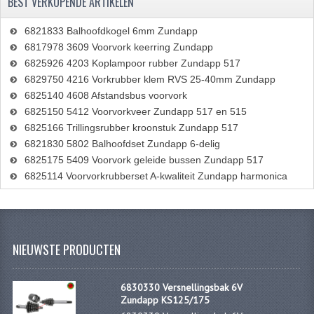
BEST VERKOPENDE ARTIKELEN
6821833 Balhoofdkogel 6mm Zundapp
6817978 3609 Voorvork keerring Zundapp
6825926 4203 Koplampoor rubber Zundapp 517
6829750 4216 Vorkrubber klem RVS 25-40mm Zundapp
6825140 4608 Afstandsbus voorvork
6825150 5412 Voorvorkveer Zundapp 517 en 515
6825166 Trillingsrubber kroonstuk Zundapp 517
6821830 5802 Balhoofdset Zundapp 6-delig
6825175 5409 Voorvork geleide bussen Zundapp 517
6825114 Voorvorkrubberset A-kwaliteit Zundapp harmonica
NIEUWSTE PRODUCTEN
6830330 Versnellingsbak 6V
Zundapp KS125/175