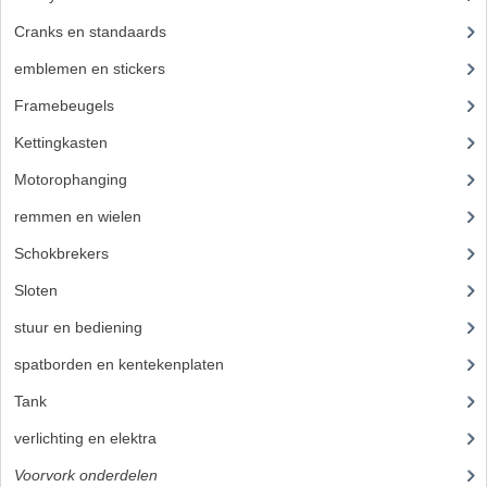
Cranks en standaards
(24)
emblemen en stickers
(68)
Framebeugels
(9)
Kettingkasten
(18)
Motorophanging
(17)
remmen en wielen
(193)
Schokbrekers
(25)
Sloten
(12)
stuur en bediening
(307)
spatborden en kentekenplaten
(46)
Tank
(54)
verlichting en elektra
(121)
Voorvork onderdelen
(93)