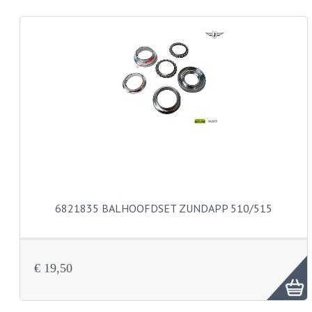
REMLEIDINGEN
SCHOKBREKERS
SMEERMIDDELEN
SPROEIERS
SPROEIERSET BING 26MM
SPROEIERSET BING 33MM
SPROEIERSET BING 6 KANT 44-051
6821835 BALHOOFDSET ZUNDAPP 510/515
SPROEIERSET MIKUNI ZESKANT
SPROEIERSET BING NT 44-031
€ 19,50
SPROEIERSET BING KLEIN 44-021