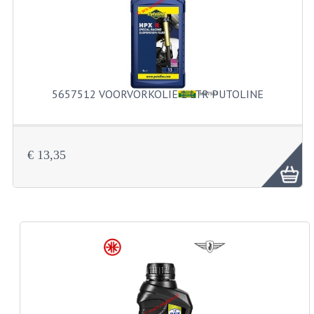
BUITENBANDEN 19"
BUITENBANDEN 21"
BEPLATING
5657512 VOORVORKOLIE 1 LTR PUTOLINE
BOUTENSETS
ZUNDAPP 515 RVS
€ 13,35
ZUNDAPP 517 RVS
ZUNDAPP 529 RVS
BUDDY SEATS
BUDDY OVERTREKKEN
BUDDY SEAT ONDERDELEN