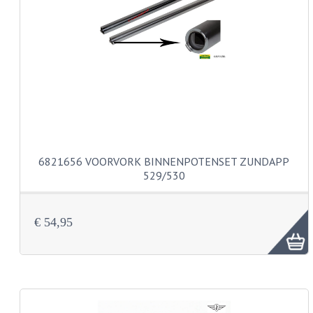
PAKKINGEN
TANDWIELEN
UITLATEN
VERSNELLING
KS100 ONDERDELEN
KS125 ONDERDELEN
6821656 VOORVORK BINNENPOTENSET ZUNDAPP
KS175 ONDERDELEN
529/530
ZUNDAPP FAMEL
€ 54,95
NOS
KREIDLER
MOTORBLOK DELEN