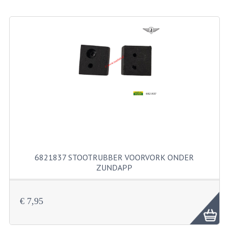
BEVESTIGINGSMATERIALEN
RVS
MOEREN
MOEREN
BORGMOEREN
DOPMOEREN
FLENSMOEREN
RINGEN
6821837 STOOTRUBBER VOORVORK ONDER
ZUNDAPP
BORGRINGEN
ONDERLEGRINGEN
€ 7,95
VEERRINGEN