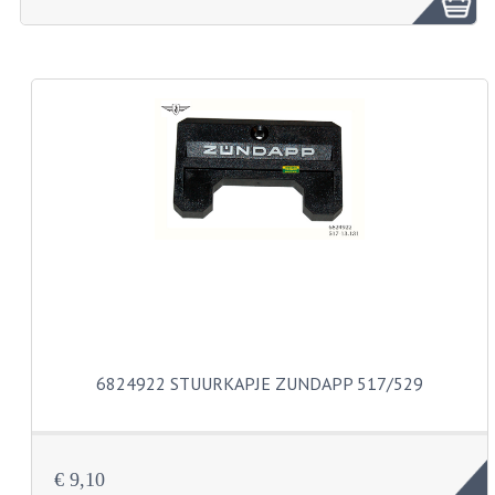
ZUNDAPP ONDERDELEN GEBRUIKT
FRAME DELEN
REMDELEN GEBRUIKT
CADEAUTIPS (NIET ACTIEF)
FRAME ONDERDELEN
MOTOR ONDERDELEN
SACHS ONDERDELEN
FRAME ONDERDELEN
6824922 STUURKAPJE ZUNDAPP 517/529
MOTOR ONDERDELEN
PUCH ONDERDELEN
€ 9,10
HONDA MB/MT/MTX/MBX/NSR