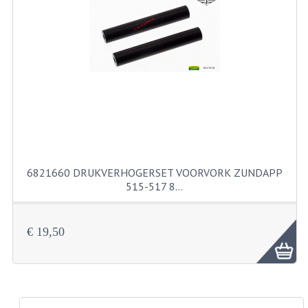
PAKKINGEN
PEDALEN
REVISIESETS
TANDWIELEN
UITLATEN EN BOCHTEN
VERSNELLING EN KOPPELING
6821660 DRUKVERHOGERSET VOORVORK ZUNDAPP
FRAME ONDERDELEN
515-517 8…
ACHTERBRUG
€ 19,50
BAGAGEDRAGERS EN VOETSTEUNEN
BUDDY SEATS
BUDDY SEAT HOEZEN