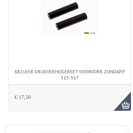
CARBURATEURS EN SPROEIERS
SPROEIERSET MIKUNI ZESKANT
SPROEIERSET BING KLEIN 44-021
SPROEIERSET BING KLEIN NT 44-031
SPROEIERSET BING ZESKANT 44-051
CARTERDELEN
6821658 DRUKVERHOGERSET VOORVORK ZUNDAPP
CILINDERS EN ZUIGERS
515-517
KETTINGEN
€ 17,50
KRUKASSEN
LAGERS EN KEERRINGEN
ONTSTEKINGSDELEN