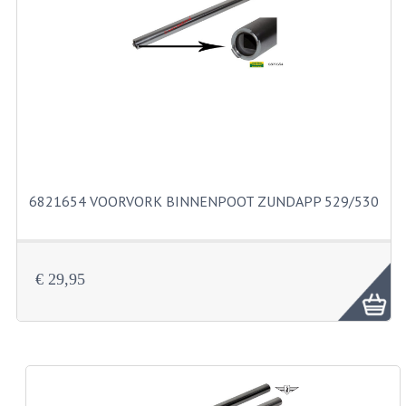
RVS PRODUCTEN
RVS BOUTEN EN MOEREN
DIVERSEN
KS80 KS125 KS175
KS80 ONDERDELEN
6821654 VOORVORK BINNENPOOT ZUNDAPP 529/530
KICKSTARTER
KOPPELING
€ 29,95
KRUKASSEN
LAGERS EN KEERRINGEN
ONTSTEKING