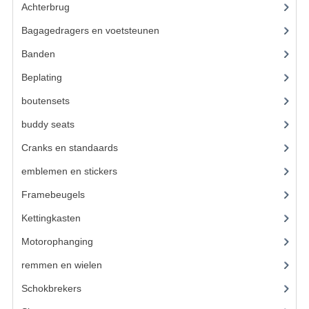
CARBURATEURS EN SPROEIERS
Achterbrug
(19)
Bagagedragers en voetsteunen
(24)
SPROEIERSET MIKUNI ZESKANT
Banden
(52)
SPROEIERSET BING KLEIN 44-021
Beplating
(41)
SPROEIERSET BING KLEIN NT 44-031
boutensets
(24)
SPROEIERSET BING ZESKANT 44-051
buddy seats
(105)
Cranks en standaards
(24)
CARTERDELEN
emblemen en stickers
(68)
CILINDERS EN ZUIGERS
Framebeugels
(9)
KETTINGEN
Kettingkasten
(18)
KRUKASSEN
Motorophanging
(17)
LAGERS EN KEERRINGEN
remmen en wielen
(193)
Schokbrekers
(25)
ONTSTEKINGSDELEN