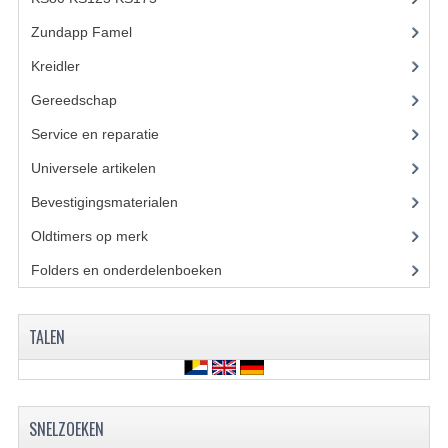
BUDDY SEAT ONDERDELEN
Zundapp Famel
(61)
BUDDY SEATS
Kreidler
(648)
Gereedschap
(5)
CRANKS EN STANDAARDS
Service en reparatie
(23)
EMBLEMEN EN STICKERS
Universele artikelen
(295)
FRAMEBEPLATING
Bevestigingsmaterialen
(120)
REMMEN EN WIELEN
Oldtimers op merk
(73)
SCHOKBREKERS
Folders en onderdelenboeken
(86)
SLOTEN
TALEN
SPATBORDEN EN KENTEKENPLATEN
STUUR EN BEDIENING
SNELZOEKEN
HANDELS EN HANDVATTEN