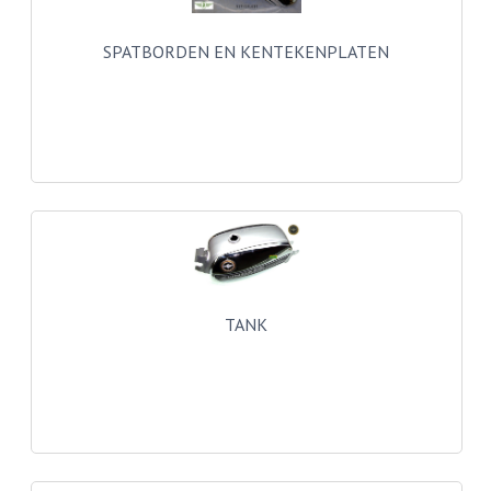
VERSNELLING ONDERDELEN
SPATBORDEN EN KENTEKENPLATEN
REVISIESETS
REVISIE 3 BAK HAND
REVISIE 3 BAK VOET
REVISIE 4 BAK VOET
REVISIE 5 BAK VOET
REVISIE KS80/314 MOTORBLOK
TANK
REVISIE KS125/285 MOTORBLOK
OVERIG
WATERKOELING
KS50 KOPLAMPHUIS