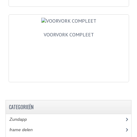
PAKKINGEN
TANDWIELEN
UITLATEN
VOORVORK COMPLEET
VERSNELLING
KS100 ONDERDELEN
KS125 ONDERDELEN
KS175 ONDERDELEN
ZUNDAPP FAMEL
NOS
CATEGORIEËN
KREIDLER
Zundapp
(2590)
MOTORBLOK DELEN
frame delen
(1282)