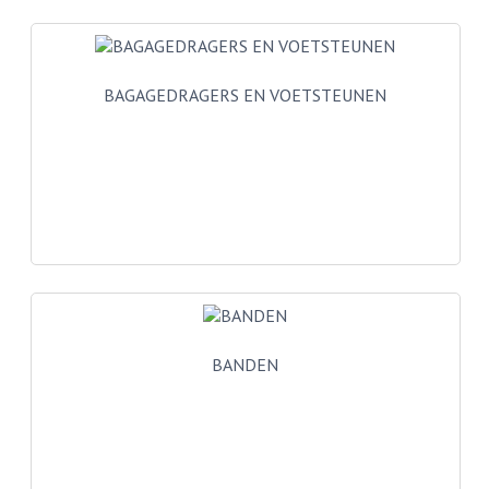
BUITENBANDEN 19"
BUITENBANDEN 21"
BAGAGEDRAGERS EN VOETSTEUNEN
BEPLATING
BOUTENSETS
ZUNDAPP 515 RVS
ZUNDAPP 517 RVS
ZUNDAPP 529 RVS
BUDDY SEATS
BANDEN
BUDDY OVERTREKKEN
BUDDY SEAT ONDERDELEN