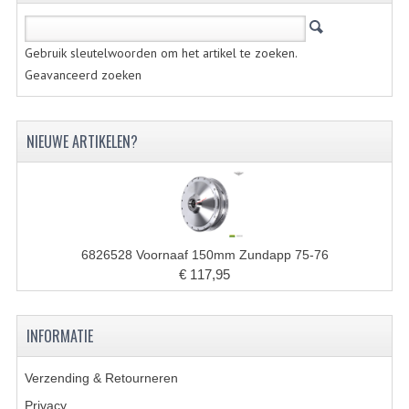
KABELS
Gebruik sleutelwoorden om het artikel te zoeken.
SPIEGELS
Geavanceerd zoeken
STUREN
TELLER ONDERDELEN
NIEUWE ARTIKELEN?
TELLERS COMPLEET
TANK
VERLICHTING EN ELEKTRA
6826528 Voornaaf 150mm Zundapp 75-76
€ 117,95
ACCU'S EN CLAXONS
ACHTERLICHTEN
INFORMATIE
KABELBOMEN
Verzending & Retourneren
KOPLAMPEN
Privacy