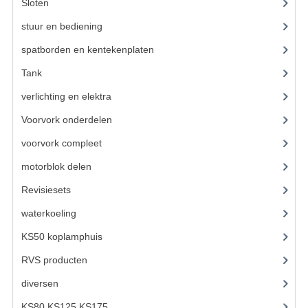
Sloten
(12)
PAKKINGEN
stuur en bediening
(307)
PEDALEN
spatborden en kentekenplaten
(46)
REVISIESETS
Tank
(54)
TANDWIELEN
verlichting en elektra
(121)
Voorvork onderdelen
(93)
UITLATEN EN BOCHTEN
voorvork compleet
(30)
VERSNELLING EN KOPPELING
motorblok delen
(712)
FRAME ONDERDELEN
Revisiesets
(85)
ACHTERBRUG
waterkoeling
(50)
BAGAGEDRAGERS EN VOETSTEUNEN
KS50 koplamphuis
(22)
RVS producten
(127)
BUDDY SEATS
diversen
(3)
BUDDY SEAT HOEZEN
KS80 KS125 KS175
(309)