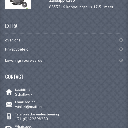
Zundapp KS80
6833316 Koppelingshuis 17-5...
meer
REMLEIDINGEN
SCHOKBREKERS
EXTRA
SMEERMIDDELEN
over ons
SPROEIERS
Privacybeleid
SPROEIERSET BING 26MM
Leveringsvoorwaarden
SPROEIERSET BING 33MM
CONTACT
SPROEIERSET BING 6 KANT 44-051
Kaaidijk 1
SPROEIERSET MIKUNI ZESKANT
Schalkwijk
Email ons op:
SPROEIERSET BING NT 44-031
winkel@matton.nl
Telefonische ondersteuning:
SPROEIERSET BING KLEIN 44-021
+31 (0)622898280
Whatsapp: