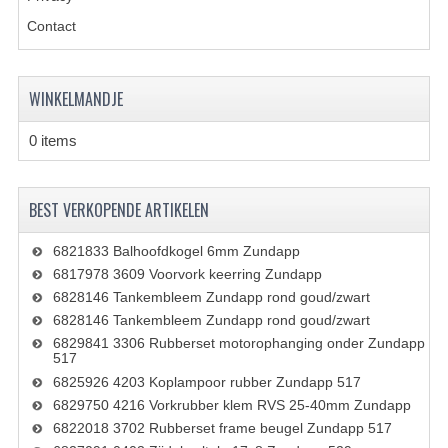
Contact
RICHTINGAANWIJZERS
SCHAKELAARS
WINKELMANDJE
VOORVORK
0 items
GEREEDSCHAP
SERVICE EN REPARATIE
BEST VERKOPENDE ARTIKELEN
REVISIE ZUNDAPP MOTORBLOK
6821833 Balhoofdkogel 6mm Zundapp
REVISIE KREIDLER MOTORBLOK
6817978 3609 Voorvork keerring Zundapp
6828146 Tankembleem Zundapp rond goud/zwart
SPAKEN VAN WIELEN
6828146 Tankembleem Zundapp rond goud/zwart
6829841 3306 Rubberset motorophanging onder Zundapp
UNIVERSELE ARTIKELEN
517
6825926 4203 Koplampoor rubber Zundapp 517
BINNENBANDEN 16-23"
6829750 4216 Vorkrubber klem RVS 25-40mm Zundapp
6822018 3702 Rubberset frame beugel Zundapp 517
BOUGIES