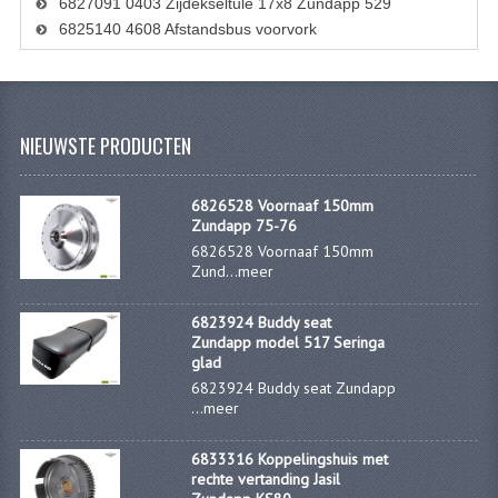
6827091 0403 Zijdekseltule 17x8 Zundapp 529
6825140 4608 Afstandsbus voorvork
KABELS
LAMPEN
BA7S
NIEUWSTE PRODUCTEN
BA9S
6826528 Voornaaf 150mm
E10
Zundapp 75-76
6826528 Voornaaf 150mm
BA15S
Zund...
meer
BAX15D
6823924 Buddy seat
Zundapp model 517 Seringa
BAY15D
glad
6823924 Buddy seat Zundapp
BA20D
...
meer
PX15D
6833316 Koppelingshuis met
rechte vertanding Jasil
LICHTSNOER EN KRIMPKOUS