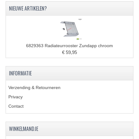
KOPLAMPEN
NIEUWE ARTIKELEN?
RICHTINGAANWIJZERS
SCHAKELAARS
VOORVORK ONDERDELEN
6829363 Radiateurrooster Zundapp chroom
€ 59,95
VOORVORK COMPLEET
VOORVORK 517
INFORMATIE
VOORVORK 529 TROMMEL
Verzending & Retourneren
VOORVORK 530 SCHIJFREM
Privacy
Contact
MOTORBLOK DELEN
CARBURATEURDELEN
WINKELMANDJE
CARBURATEURS EN SPROEIERS