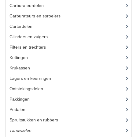
BUDDY SEATS
Carburateurdelen
(7)
CRANKS EN STANDAARDS
Carburateurs en sproeiers
(55)
EMBLEMEN EN STICKERS
Carterdelen
(34)
Cilinders en zuigers
(86)
FRAMEBEUGELS
Filters en trechters
(23)
KETTINGKASTEN
Kettingen
(16)
MOTOROPHANGING
Krukassen
(23)
REMMEN EN WIELEN
Lagers en keerringen
(80)
AANDRIJVERS EN LAGERS
Ontstekingsdelen
(83)
Pakkingen
(24)
ASSEN EN BUSSEN
Pedalen
(16)
BUITENBANDEN
Spruitstukken en rubbers
(17)
REMDELEN
Tandwielen
(49)