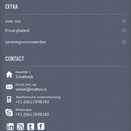
EXTRA
PEDALEN
SPRUITSTUKKEN EN RUBBERS
over ons
Privacybeleid
TANDWIELEN
Leveringsvoorwaarden
ACHTERTANDWIELEN
VOORTANDWIELEN
CONTACT
UITLATEN EN BOCHTEN
Kaaidijk 1
Schalkwijk
UITLATEN
Email ons op:
winkel@matton.nl
UITLAATBOCHTEN
Telefonische ondersteuning:
+31 (0)622898280
UITLAATONDERDELEN
Whatsapp:
+31 (0)622898280
VERSNELLING EN KOPPELING
KOPPELING ONDERDELEN