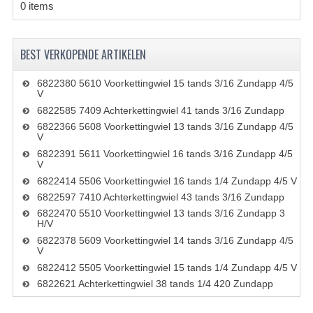
0 items
CARBURATEURS
SPROEIERSET BING 26MM
BEST VERKOPENDE ARTIKELEN
SPROEIERSET BING KLEIN 44-021
6822380 5610 Voorkettingwiel 15 tands 3/16 Zundapp 4/5
V
SPROEIERSET BING KLEIN NT 44-031
6822585 7409 Achterkettingwiel 41 tands 3/16 Zundapp
6822366 5608 Voorkettingwiel 13 tands 3/16 Zundapp 4/5
SPROEIERSET BING ZESKANT 44-051
V
6822391 5611 Voorkettingwiel 16 tands 3/16 Zundapp 4/5
SPROEIERSET MIKUNI ZESKANT
V
6822414 5506 Voorkettingwiel 16 tands 1/4 Zundapp 4/5 V
CARTERDELEN
6822597 7410 Achterkettingwiel 43 tands 3/16 Zundapp
6822470 5510 Voorkettingwiel 13 tands 3/16 Zundapp 3
CILINDERS EN ZUIGERS
H/V
6822378 5609 Voorkettingwiel 14 tands 3/16 Zundapp 4/5
CILINDERKITS
V
6822412 5505 Voorkettingwiel 15 tands 1/4 Zundapp 4/5 V
CILINDERKOPPEN
6822621 Achterkettingwiel 38 tands 1/4 420 Zundapp
ZUIGERS EN ZUIGERVEREN