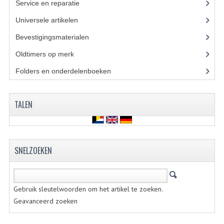
Service en reparatie
(23)
KABELS
Universele artikelen
(295)
SPIEGELS
Bevestigingsmaterialen
(120)
STUREN
Oldtimers op merk
(73)
TELLER ONDERDELEN
Folders en onderdelenboeken
(86)
TELLERS COMPLEET
TALEN
SPATBORDEN EN KENTEKENPLATEN
TANK
VERLICHTING EN ELEKTRA
SNELZOEKEN
ACCU'S EN CLAXONS
Gebruik sleutelwoorden om het artikel te zoeken.
ACHTERLICHTEN
Geavanceerd zoeken
KABELBOMEN