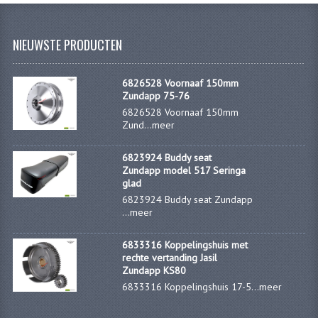
FILTERS EN TRECHTERS
NIEUWSTE PRODUCTEN
KETTINGEN
KRUKASSEN
6826528 Voornaaf 150mm
Zundapp 75-76
LAGERS EN KEERRINGEN
6826528 Voornaaf 150mm
Zund...
meer
KEERRINGSETS
6823924 Buddy seat
LAGERS EN LAGERSETS
Zundapp model 517 Seringa
glad
ONTSTEKINGSDELEN
6823924 Buddy seat Zundapp
...
meer
BOUGIE EN BOUGIEDOP
6833316 Koppelingshuis met
ELECTRONISCHE ONTSTEKING
rechte vertanding Jasil
Zundapp KS80
PUNTEN ONTSTEKING
6833316 Koppelingshuis 17-5...
meer
PAKKINGEN