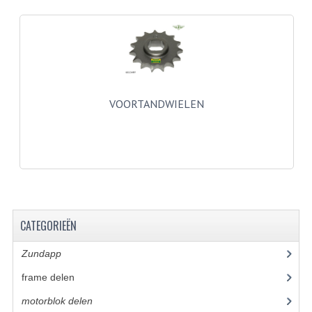
BUITENBANDEN 19"
BUITENBANDEN 21"
BEPLATING
VOORTANDWIELEN
BOUTENSETS
ZUNDAPP 515 RVS
ZUNDAPP 517 RVS
ZUNDAPP 529 RVS
CATEGORIEËN
BUDDY SEATS
Zundapp
(2590)
BUDDY OVERTREKKEN
frame delen
(1282)
BUDDY SEAT ONDERDELEN
motorblok delen
(712)