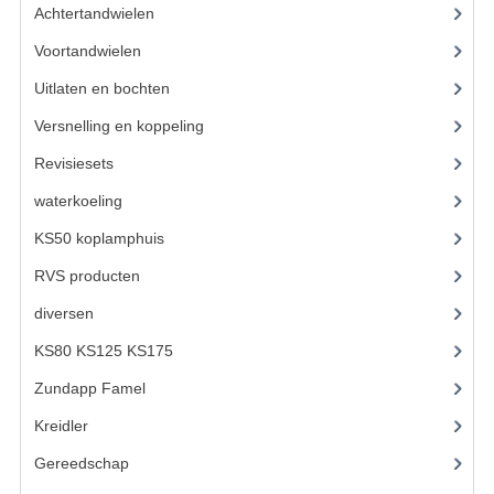
VELGEN EN SPAKEN
Achtertandwielen
(24)
ALUMINIUM VELGEN
Voortandwielen
(25)
Uitlaten en bochten
(106)
CHROMEN VELGEN
Versnelling en koppeling
(93)
SPAKEN
Revisiesets
(85)
WIELEN DIVERSEN
waterkoeling
(50)
SCHOKBREKERS
KS50 koplamphuis
(22)
RVS producten
(127)
SLOTEN
diversen
(3)
STUUR EN BEDIENING
KS80 KS125 KS175
(309)
COCKPIT ONDERDELEN
Zundapp Famel
(61)
HANDELS EN HANDVATTEN
Kreidler
(648)
MAGURA BLOKHANDELS
Gereedschap
(5)