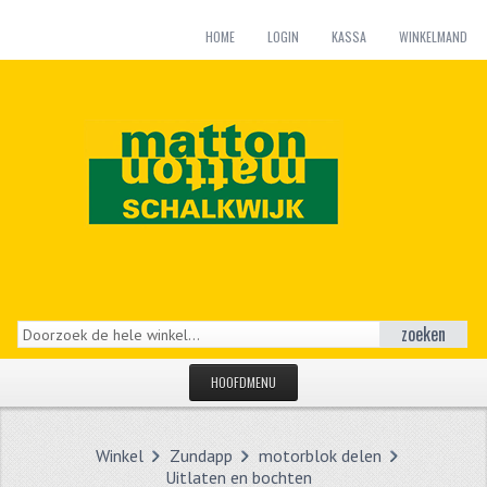
HOME
LOGIN
KASSA
WINKELMAND
zoeken
HOOFDMENU
HOME
Winkel
Zundapp
motorblok delen
CATEGORIEËN
Uitlaten en bochten