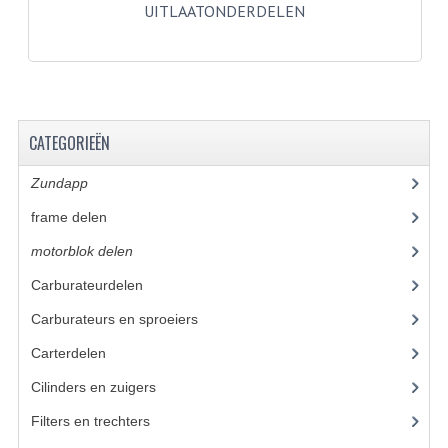
BUDDY SEATS
UITLAATONDERDELEN
CRANKS EN STANDAARDS
EMBLEMEN EN STICKERS
FRAMEBEUGELS
CATEGORIEËN
KETTINGKASTEN
Zundapp
(2591)
MOTOROPHANGING
frame delen
(1282)
REMMEN EN WIELEN
motorblok delen
(712)
Carburateurdelen
(7)
AANDRIJVERS EN LAGERS
Carburateurs en sproeiers
(55)
ASSEN EN BUSSEN
Carterdelen
(34)
BUITENBANDEN
Cilinders en zuigers
(86)
REMDELEN
Filters en trechters
(23)