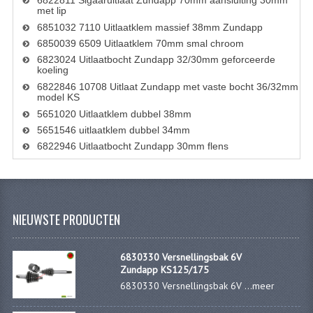
6822811 Sigaaruitlaat Zundapp 70mm aansluiting 30mm
met lip
FILTERS EN TRECHTERS
6851032 7110 Uitlaatklem massief 38mm Zundapp
6850039 6509 Uitlaatklem 70mm smal chroom
KETTINGEN
6823024 Uitlaatbocht Zundapp 32/30mm geforceerde
koeling
KRUKASSEN
6822846 10708 Uitlaat Zundapp met vaste bocht 36/32mm
model KS
LAGERS EN KEERRINGEN
5651020 Uitlaatklem dubbel 38mm
5651546 uitlaatklem dubbel 34mm
KEERRINGSETS
6822946 Uitlaatbocht Zundapp 30mm flens
LAGERS EN LAGERSETS
ONTSTEKINGSDELEN
NIEUWSTE PRODUCTEN
BOUGIE EN BOUGIEDOP
ELECTRONISCHE ONTSTEKING
6830330 Versnellingsbak 6V
Zundapp KS125/175
PUNTEN ONTSTEKING
6830330 Versnellingsbak 6V ...
meer
PAKKINGEN