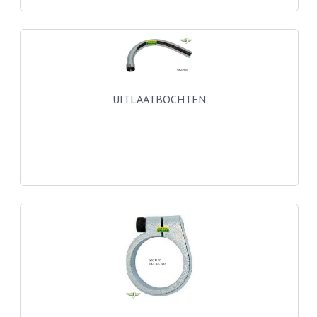
BUITENBANDEN 19"
BUITENBANDEN 21"
BEPLATING
UITLAATBOCHTEN
BOUTENSETS
ZUNDAPP 515 RVS
ZUNDAPP 517 RVS
ZUNDAPP 529 RVS
BUDDY SEATS
BUDDY OVERTREKKEN
BUDDY SEAT ONDERDELEN