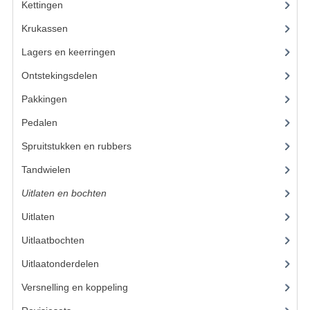
VELGEN EN SPAKEN
Kettingen
(16)
Krukassen
(23)
ALUMINIUM VELGEN
Lagers en keerringen
(80)
CHROMEN VELGEN
Ontstekingsdelen
(83)
SPAKEN
Pakkingen
(24)
WIELEN DIVERSEN
Pedalen
(16)
SCHOKBREKERS
Spruitstukken en rubbers
(17)
Tandwielen
(49)
SLOTEN
Uitlaten en bochten
(106)
STUUR EN BEDIENING
Uitlaten
(49)
COCKPIT ONDERDELEN
Uitlaatbochten
(22)
HANDELS EN HANDVATTEN
Uitlaatonderdelen
(35)
Versnelling en koppeling
(93)
MAGURA BLOKHANDELS