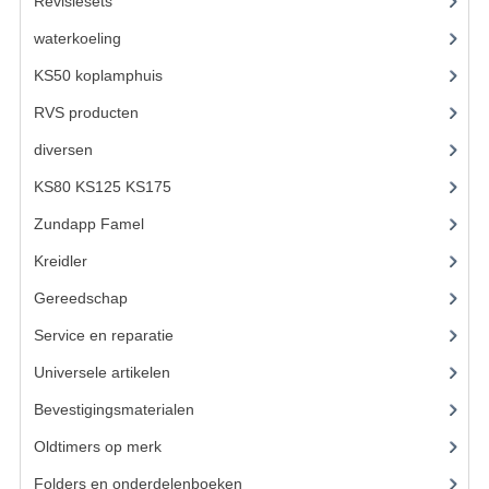
Revisiesets
(85)
KABELS
waterkoeling
(50)
SPIEGELS
KS50 koplamphuis
(22)
STUREN
RVS producten
(127)
TELLER ONDERDELEN
diversen
(3)
KS80 KS125 KS175
(310)
TELLERS COMPLEET
Zundapp Famel
(61)
SPATBORDEN EN KENTEKENPLATEN
Kreidler
(648)
TANK
Gereedschap
(5)
VERLICHTING EN ELEKTRA
Service en reparatie
(23)
ACCU'S EN CLAXONS
Universele artikelen
(295)
Bevestigingsmaterialen
(120)
ACHTERLICHTEN
Oldtimers op merk
(73)
KABELBOMEN
Folders en onderdelenboeken
(86)