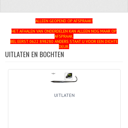
ZUNDAPP
FRAME DELEN
ALLEEN GEOPEND OP AFSPRAAK!
HET AFHALEN VAN ONDERDELEN KAN ALLEEN NOG MAAR OP
ACHTERBRUG
AFSPRAAK.
BEL EERST 0622 898280 ANDERS STAAT U VOOR EEN DICHTE
BAGAGEDRAGERS EN VOETSTEUNEN
DEUR.
UITLATEN EN BOCHTEN
BANDEN
BINNENBANDEN
BINNENBANDEN 16-21"
BUITENBANDEN
UITLATEN
BUITENBANDEN 16"
BUITENBANDEN 17"
BUITENBANDEN 18"