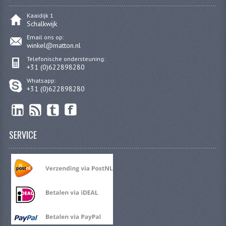
Kaaidijk 1
VERSNELLING ONDERDELEN
Schalkwijk
Email ons op:
REVISIESETS
winkel@matton.nl
Telefonische ondersteuning:
REVISIE 3 BAK HAND
+31 (0)622898280
REVISIE 3 BAK VOET
Whatsapp:
+31 (0)622898280
REVISIE 4 BAK VOET
REVISIE 5 BAK VOET
SERVICE
REVISIE KS80/314 MOTORBLOK
REVISIE KS125/285 MOTORBLOK
OVERIG
WATERKOELING
KS50 KOPLAMPHUIS