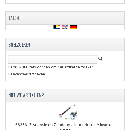
KOPLAMPEN
RICHTINGAANWIJZERS
TALEN
SCHAKELAARS
VOORVORK ONDERDELEN
SNELZOEKEN
VOORVORK COMPLEET
VOORVORK 517
Gebruik sleutelwoorden om het artikel te zoeken.
Geavanceerd zoeken
VOORVORK 529 TROMMEL
VOORVORK 530 SCHIJFREM
NIEUWE ARTIKELEN?
MOTORBLOK DELEN
CARBURATEURDELEN
CARBURATEURS EN SPROEIERS
6825617 Voorwielas Zundapp alle modellen A kwaliteit