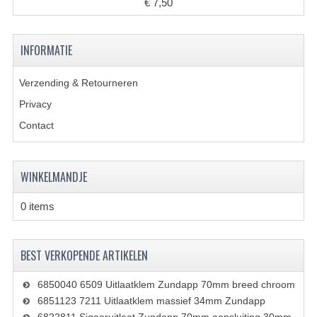
€ 7,50
CARBURATEURS
SPROEIERSET BING 26MM
INFORMATIE
SPROEIERSET BING KLEIN 44-021
Verzending & Retourneren
SPROEIERSET BING KLEIN NT 44-031
Privacy
Contact
SPROEIERSET BING ZESKANT 44-051
SPROEIERSET MIKUNI ZESKANT
WINKELMANDJE
CARTERDELEN
0 items
CILINDERS EN ZUIGERS
CILINDERKITS
BEST VERKOPENDE ARTIKELEN
CILINDERKOPPEN
6850040 6509 Uitlaatklem Zundapp 70mm breed chroom
6851123 7211 Uitlaatklem massief 34mm Zundapp
ZUIGERS EN ZUIGERVEREN