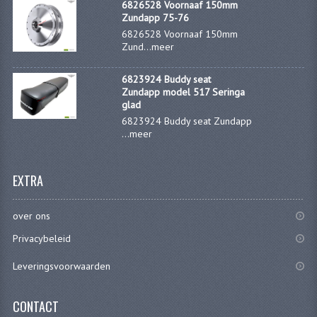
6826528 Voornaaf 150mm
Zundapp 75-76
PEDALEN
6826528 Voornaaf 150mm
Zund...
meer
SPRUITSTUKKEN EN RUBBERS
TANDWIELEN
6823924 Buddy seat
Zundapp model 517 Seringa
glad
ACHTERTANDWIELEN
6823924 Buddy seat Zundapp
...
meer
VOORTANDWIELEN
UITLATEN EN BOCHTEN
EXTRA
UITLATEN
over ons
UITLAATBOCHTEN
Privacybeleid
UITLAATONDERDELEN
Leveringsvoorwaarden
VERSNELLING EN KOPPELING
CONTACT
KOPPELING ONDERDELEN