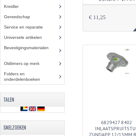
Kreidler
(648)
Gereedschap
(5)
€ 11,25
Service en reparatie
(23)
Universele artikelen
(295)
Bevestigingsmaterialen
(12
0)
Oldtimers op merk
(73)
Folders en
onderdelenboeken
(86)
TALEN
6829427 8402
SNELZOEKEN
INLAATSPRUITSTU
ZUNDAPP 12/15MM B