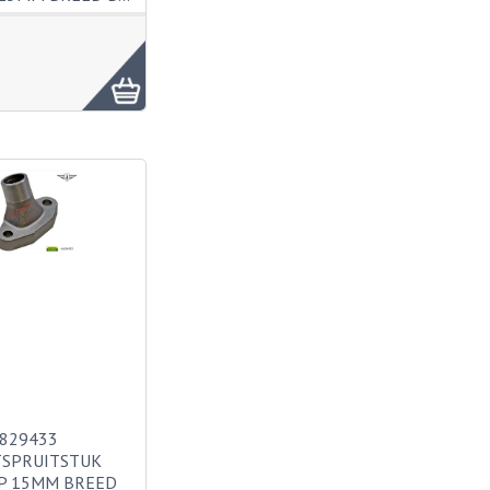
829433
TSPRUITSTUK
P 15MM BREED