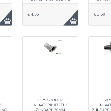
€ 4,85
€ 3,50
6829428 8402
682
K
INLAATSPRUITSTUK
INLAA
ING
ZUNDAPP 20MM
ZUNDAPP 