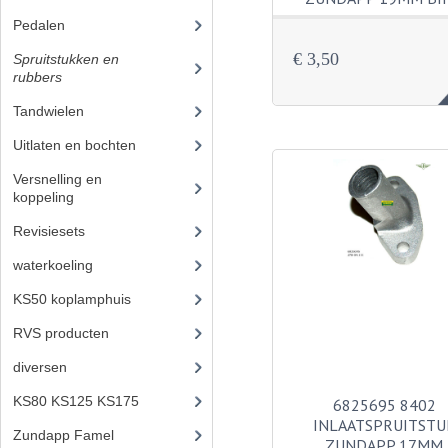
Pedalen
(16)
€ 3,50
Spruitstukken en
rubbers
(17)
Tandwielen
(49)
Uitlaten en bochten
(106)
Versnelling en
koppeling
(93)
Revisiesets
(85)
waterkoeling
(50)
KS50 koplamphuis
(22)
RVS producten
(127)
diversen
(3)
KS80 KS125 KS175
(310)
6825695 8402
INLAATSPRUITSTU
Zundapp Famel
(61)
ZUNDAPP 17MM