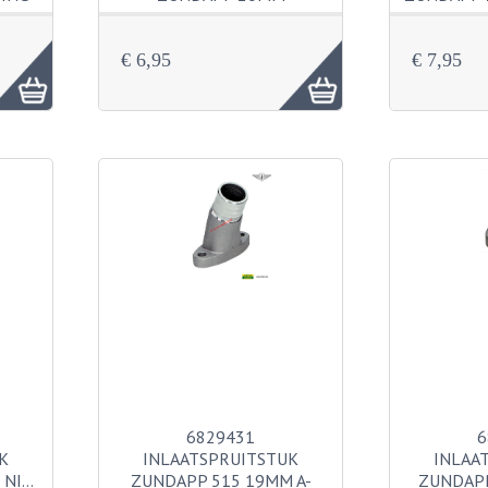
€ 6,95
€ 7,95
6829431
6
K
INLAATSPRUITSTUK
INLAA
 NI…
ZUNDAPP 515 19MM A-
ZUNDAP