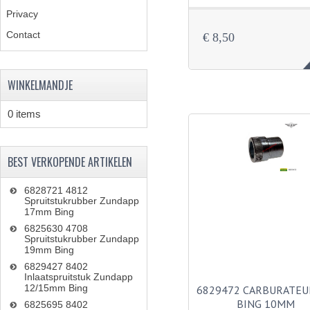
Privacy
Contact
€ 8,50
WINKELMANDJE
0 items
BEST VERKOPENDE ARTIKELEN
6828721 4812
Spruitstukrubber Zundapp
17mm Bing
6825630 4708
Spruitstukrubber Zundapp
19mm Bing
6829427 8402
Inlaatspruitstuk Zundapp
12/15mm Bing
6829472 CARBURATEU
BING 10MM
6825695 8402