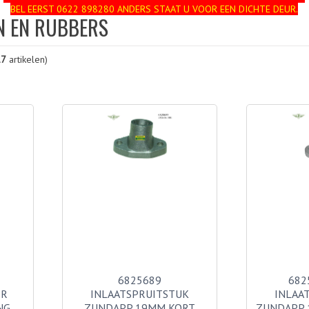
BEL EERST 0622 898280 ANDERS STAAT U VOOR EEN DICHTE DEUR.
N EN RUBBERS
17
artikelen)
6825689
682
ER
INLAATSPRUITSTUK
INLAA
NG
ZUNDAPP 19MM KORT
ZUNDAPP 