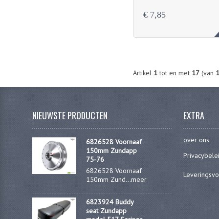
€ 7,85
Artikel
1
tot en met
17
(van
NIEUWSTE PRODUCTEN
EXTRA
over ons
6826528 Voornaaf
150mm Zundapp
Privacybele
75-76
6826528 Voornaaf
Leveringsv
150mm Zund...
meer
6823924 Buddy
seat Zundapp