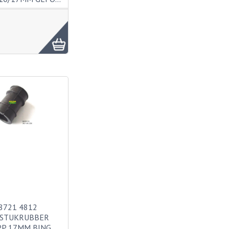
8721 4812
TSTUKRUBBER
P 17MM BING