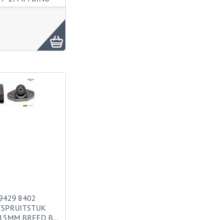
9429 8402
TSPRUITSTUK
15MM BREED B…