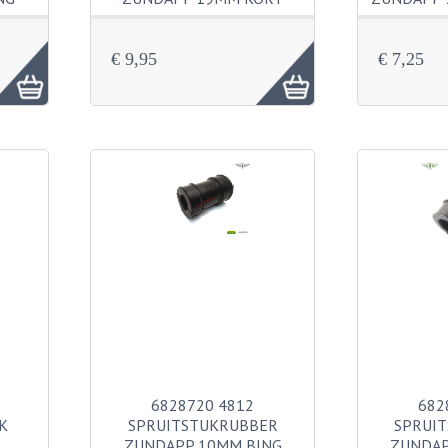
€ 9,95
€ 7,25
6828720 4812
682
K
SPRUITSTUKRUBBER
SPRUI
ZUNDAPP 10MM BING
ZUNDAP