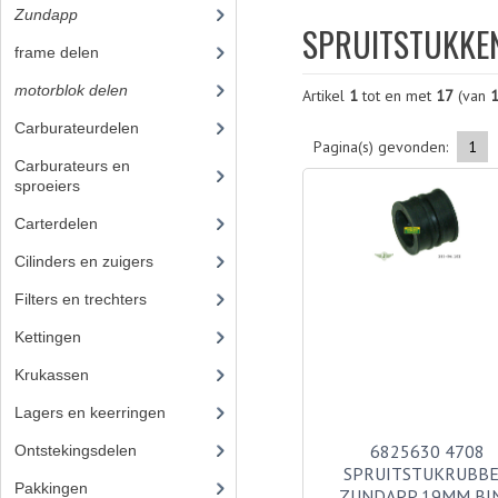
Zundapp
(2591)
SPRUITSTUKKE
frame delen
(1282)
motorblok delen
(712)
Artikel
1
tot en met
17
(van
Carburateurdelen
(7)
Pagina(s) gevonden:
1
Carburateurs en
sproeiers
(55)
Carterdelen
(34)
Cilinders en zuigers
(86)
Filters en trechters
(23)
Kettingen
(16)
Krukassen
(23)
Lagers en keerringen
(80)
6825630 4708
Ontstekingsdelen
(83)
SPRUITSTUKRUBB
Pakkingen
(24)
ZUNDAPP 19MM BI