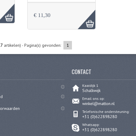
€ 11,30
17
artikelen) - Pagina(s) gevonden:
1
CONTACT
Kaaidijk 1
Schalkwijk
id
Email ons op:
winkel@matton.nl
oorwaarden
Telefonische ondersteuning:
+31 (0)622898280
Whatsapp:
+31 (0)622898280