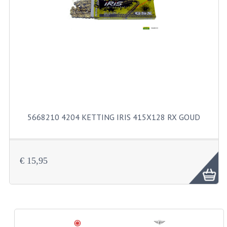
PAKKINGEN
PEDALEN
REVISIESETS
TANDWIELEN
UITLATEN EN BOCHTEN
VERSNELLING EN KOPPELING
5668210 4204 KETTING IRIS 415X128 RX GOUD
FRAME ONDERDELEN
ACHTERBRUG
€ 15,95
BAGAGEDRAGERS EN VOETSTEUNEN
BUDDY SEATS
BUDDY SEAT HOEZEN