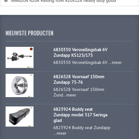
5668204 4204 Ketting IGM 420x128 heavy duty goud
BROMFIETSEN OVERIG
OUDE VOORRAAD
OLDTIMERS OP MERK
NIEUWSTE PRODUCTEN
SOLEX ONDERDELEN
6830330 Versnellingsbak 6V
Zundapp KS125/175
DE GRABBELTON VAN MATTON
6830330 Versnellingsbak 6V ...
meer
ALLERLEI GEBRUIKTE ONDERDELEN
6826528 Voornaaf 150mm
FRAMEDELEN
Zundapp 75-76
6826528 Voornaaf 150mm
TANKS
Zund...
meer
KREIDLER ONDERDELEN GEBRUIKT
6823924 Buddy seat
Zundapp model 517 Seringa
MOTORBLOKKEN DIVERSE MERKEN
glad
6823924 Buddy seat Zundapp
PUCH/TOMOS ONDERDELEN GEBRUIKT
...
meer