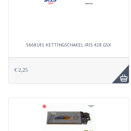
KOPLAMPEN
RICHTINGAANWIJZERS
SCHAKELAARS
VOORVORK ONDERDELEN
5668181 KETTINGSCHAKEL IRIS 428 GSX
VOORVORK COMPLEET
VOORVORK 517
€ 2,25
VOORVORK 529 TROMMEL
VOORVORK 530 SCHIJFREM
MOTORBLOK DELEN
CARBURATEURDELEN
CARBURATEURS EN SPROEIERS