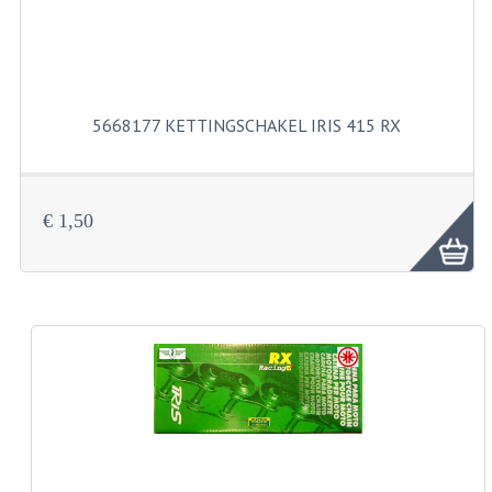
BUITENBANDEN 19"
BUITENBANDEN 21"
5668177 KETTINGSCHAKEL IRIS 415 RX
BEPLATING
BOUTENSETS
€ 1,50
ZUNDAPP 515 RVS
ZUNDAPP 517 RVS
ZUNDAPP 529 RVS
BUDDY SEATS
BUDDY OVERTREKKEN
BUDDY SEAT ONDERDELEN