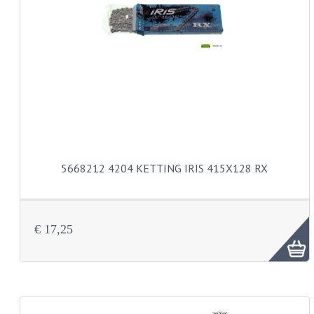
BUDDY SEAT ONDERDELEN
BUDDY SEATS
CRANKS EN STANDAARDS
EMBLEMEN EN STICKERS
FRAMEBEPLATING
REMMEN EN WIELEN
5668212 4204 KETTING IRIS 415X128 RX
SCHOKBREKERS
SLOTEN
€ 17,25
SPATBORDEN EN KENTEKENPLATEN
STUUR EN BEDIENING
HANDELS EN HANDVATTEN