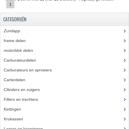
1
KABELS
CATEGORIEËN
LAMPEN
Zundapp
(2591)
BA7S
frame delen
(1282)
BA9S
motorblok delen
(712)
E10
Carburateurdelen
(7)
BA15S
Carburateurs en sproeiers
(55)
Carterdelen
(34)
BAX15D
Cilinders en zuigers
(86)
BAY15D
Filters en trechters
(23)
BA20D
Kettingen
(16)
PX15D
Krukassen
(23)
LICHTSNOER EN KRIMPKOUS
Lagers en keerringen
(80)