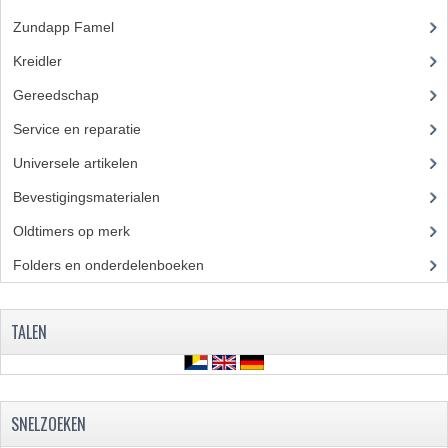
BEVESTIGINGSMATERIALEN
Zundapp Famel
(61)
RVS
Kreidler
(648)
MOEREN
Gereedschap
(5)
MOEREN
Service en reparatie
(23)
Universele artikelen
(295)
BORGMOEREN
Bevestigingsmaterialen
(120)
DOPMOEREN
Oldtimers op merk
(73)
FLENSMOEREN
Folders en onderdelenboeken
(86)
RINGEN
TALEN
BORGRINGEN
ONDERLEGRINGEN
VEERRINGEN
SNELZOEKEN