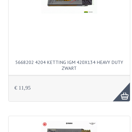
PAKKINGEN
TANDWIELEN
UITLATEN
VERSNELLING
KS100 ONDERDELEN
KS125 ONDERDELEN
5668202 4204 KETTING IGM 420X134 HEAVY DUTY
ZWART
KS175 ONDERDELEN
ZUNDAPP FAMEL
€ 11,95
NOS
KREIDLER
MOTORBLOK DELEN