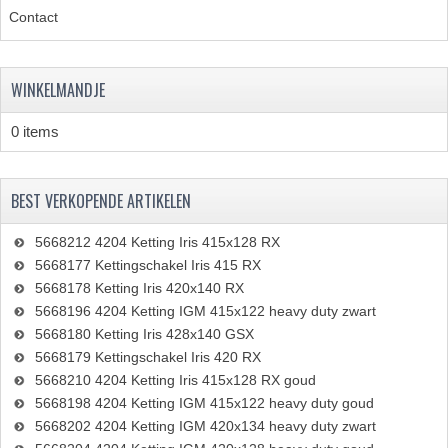
KABEL KLEMBOUT
Contact
KABEL HOEDJE
WINKELMANDJE
KABEL INSTEEKKIES
0 items
KABEL BRUG
KABEL SCHOENTJES
BEST VERKOPENDE ARTIKELEN
PARKERS EN PLAATSCHROEVEN
5668212 4204 Ketting Iris 415x128 RX
TAPEINDEN
5668177 Kettingschakel Iris 415 RX
5668178 Ketting Iris 420x140 RX
VEREN
5668196 4204 Ketting IGM 415x122 heavy duty zwart
5668180 Ketting Iris 428x140 GSX
SPECIAAL VOOR ZUNDAPP
5668179 Kettingschakel Iris 420 RX
SPECIAAL VOOR KREIDLER
5668210 4204 Ketting Iris 415x128 RX goud
5668198 4204 Ketting IGM 415x122 heavy duty goud
SPECIAAL VOOR YAMAHA
5668202 4204 Ketting IGM 420x134 heavy duty zwart