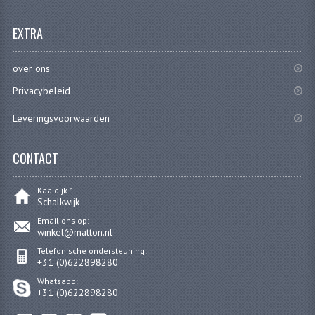
ZUNDAPP ONDERDELEN GEBRUIKT
EXTRA
FRAME DELEN
over ons
REMDELEN GEBRUIKT
Privacybeleid
CADEAUTIPS (NIET ACTIEF)
Leveringsvoorwaarden
FRAME ONDERDELEN
CONTACT
MOTOR ONDERDELEN
SACHS ONDERDELEN
Kaaidijk 1
Schalkwijk
FRAME ONDERDELEN
Email ons op:
winkel@matton.nl
MOTOR ONDERDELEN
Telefonische ondersteuning:
+31 (0)622898280
PUCH ONDERDELEN
Whatsapp:
+31 (0)622898280
HONDA MB/MT/MTX/MBX/NSR