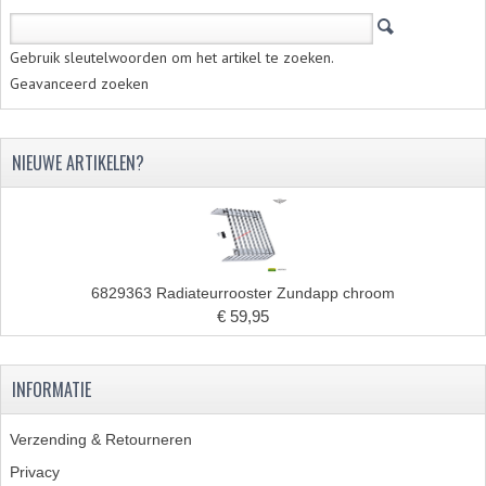
CARROSSERIERINGEN
BOUTEN
Gebruik sleutelwoorden om het artikel te zoeken.
Geavanceerd zoeken
CILINDERKOP BOUTEN
LENSKOP BOUTEN
NIEUWE ARTIKELEN?
KRUISKOP BOUTEN
ZESKANT BOUTEN
INBUS BOUTEN
6829363 Radiateurrooster Zundapp chroom
€ 59,95
OOG BOUTEN
KABEL ONDERDELEN
INFORMATIE
KABEL STELBOUTEN
Verzending & Retourneren
KABEL NIPPELS
Privacy