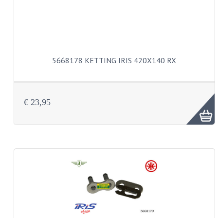
BUDDY SEATS
CRANKS EN STANDAARDS
EMBLEMEN EN STICKERS
FRAMEBEUGELS
5668178 KETTING IRIS 420X140 RX
KETTINGKASTEN
MOTOROPHANGING
€ 23,95
REMMEN EN WIELEN
AANDRIJVERS EN LAGERS
ASSEN EN BUSSEN
BUITENBANDEN
REMDELEN