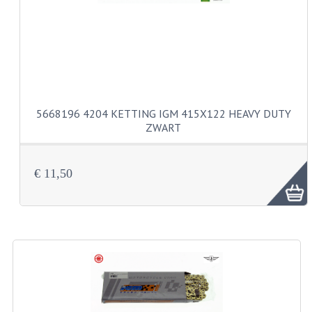
CARBURATEURS
SPROEIERSET BING 26MM
SPROEIERSET BING KLEIN 44-021
SPROEIERSET BING KLEIN NT 44-031
5668196 4204 KETTING IGM 415X122 HEAVY DUTY
ZWART
SPROEIERSET BING ZESKANT 44-051
SPROEIERSET MIKUNI ZESKANT
€ 11,50
CARTERDELEN
CILINDERS EN ZUIGERS
CILINDERKITS
CILINDERKOPPEN
ZUIGERS EN ZUIGERVEREN