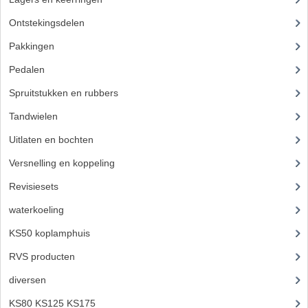
Ontstekingsdelen
(83)
REMLEIDINGEN
Pakkingen
(24)
SCHOKBREKERS
Pedalen
(16)
SMEERMIDDELEN
Spruitstukken en rubbers
(17)
SPROEIERS
Tandwielen
(49)
SPROEIERSET BING 26MM
Uitlaten en bochten
(106)
Versnelling en koppeling
(93)
SPROEIERSET BING 33MM
Revisiesets
(85)
SPROEIERSET BING 6 KANT 44-051
waterkoeling
(50)
SPROEIERSET MIKUNI ZESKANT
KS50 koplamphuis
(22)
SPROEIERSET BING NT 44-031
RVS producten
(127)
SPROEIERSET BING KLEIN 44-021
diversen
(3)
KS80 KS125 KS175
(310)