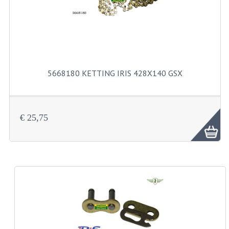
KABELS
SPIEGELS
STUREN
TELLER ONDERDELEN
5668180 KETTING IRIS 428X140 GSX
TELLERS COMPLEET
SPATBORDEN EN KENTEKENPLATEN
€ 25,75
TANK
VERLICHTING EN ELEKTRA
ACCU'S EN CLAXONS
ACHTERLICHTEN
KABELBOMEN