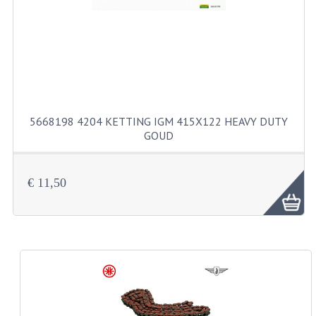
FILTERS EN TRECHTERS
KETTINGEN
KRUKASSEN
LAGERS EN KEERRINGEN
5668198 4204 KETTING IGM 415X122 HEAVY DUTY
KEERRINGSETS
GOUD
LAGERS EN LAGERSETS
€ 11,50
ONTSTEKINGSDELEN
BOUGIE EN BOUGIEDOP
ELECTRONISCHE ONTSTEKING
PUNTEN ONTSTEKING
PAKKINGEN