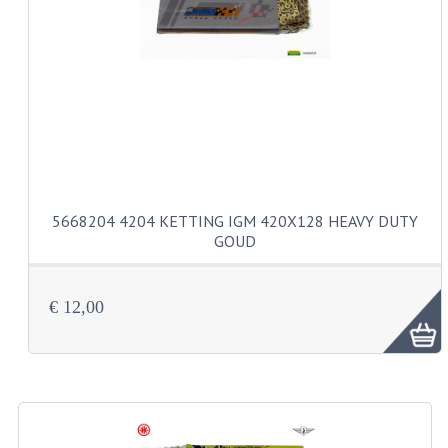
CARBURATEURS EN SPROEIERS
SPROEIERSET MIKUNI ZESKANT
SPROEIERSET BING KLEIN 44-021
SPROEIERSET BING KLEIN NT 44-031
SPROEIERSET BING ZESKANT 44-051
CARTERDELEN
5668204 4204 KETTING IGM 420X128 HEAVY DUTY
GOUD
CILINDERS EN ZUIGERS
KETTINGEN
€ 12,00
KRUKASSEN
LAGERS EN KEERRINGEN
ONTSTEKINGSDELEN