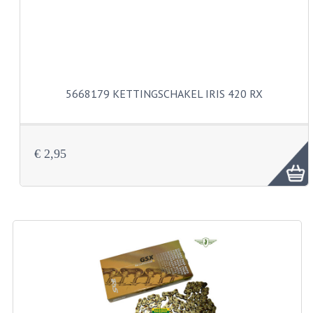
VELGEN EN SPAKEN
ALUMINIUM VELGEN
CHROMEN VELGEN
SPAKEN
5668179 KETTINGSCHAKEL IRIS 420 RX
WIELEN DIVERSEN
SCHOKBREKERS
€ 2,95
SLOTEN
STUUR EN BEDIENING
COCKPIT ONDERDELEN
HANDELS EN HANDVATTEN
MAGURA BLOKHANDELS