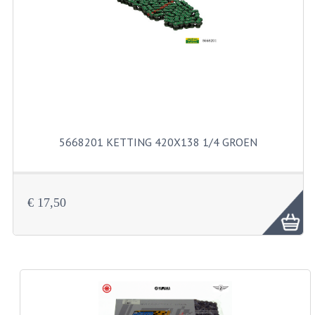
RVS PRODUCTEN
RVS BOUTEN EN MOEREN
DIVERSEN
KS80 KS125 KS175
5668201 KETTING 420X138 1/4 GROEN
KS80 ONDERDELEN
KICKSTARTER
€ 17,50
KOPPELING
KRUKASSEN
LAGERS EN KEERRINGEN
ONTSTEKING