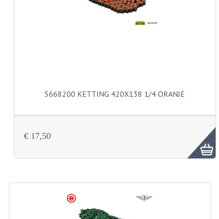
VERSNELLING ONDERDELEN
REVISIESETS
REVISIE 3 BAK HAND
REVISIE 3 BAK VOET
5668200 KETTING 420X138 1/4 ORANJE
REVISIE 4 BAK VOET
REVISIE 5 BAK VOET
€ 17,50
REVISIE KS80/314 MOTORBLOK
REVISIE KS125/285 MOTORBLOK
OVERIG
WATERKOELING
KS50 KOPLAMPHUIS