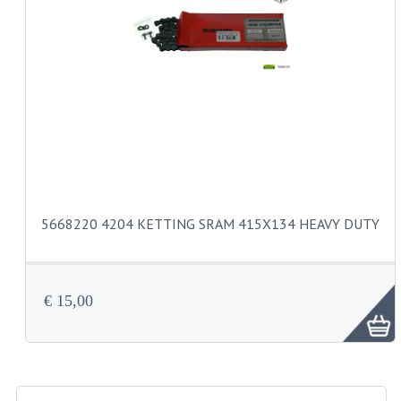
KABELS
SPIEGELS
STUREN
TELLER ONDERDELEN
TELLERS COMPLEET
TANK
5668220 4204 KETTING SRAM 415X134 HEAVY DUTY
VERLICHTING EN ELEKTRA
ACCU'S EN CLAXONS
€ 15,00
ACHTERLICHTEN
KABELBOMEN
KOPLAMPEN