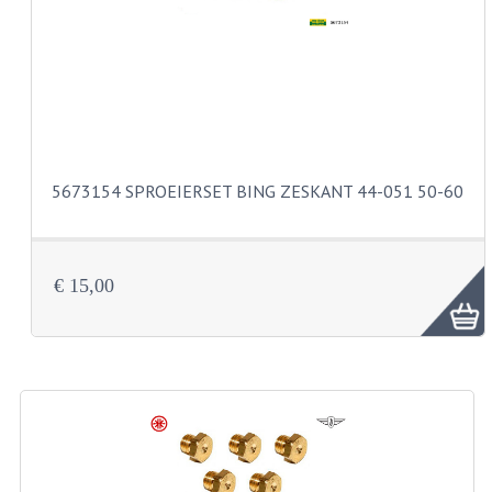
VELGEN EN SPAKEN
ALUMINIUM VELGEN
CHROMEN VELGEN
SPAKEN
WIELEN DIVERSEN
5673154 SPROEIERSET BING ZESKANT 44-051 50-60
SCHOKBREKERS
SLOTEN
€ 15,00
STUUR EN BEDIENING
COCKPIT ONDERDELEN
HANDELS EN HANDVATTEN
MAGURA BLOKHANDELS