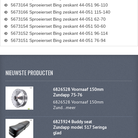
5673164 Sproeierset Bing zeskant 44-051 96-110
KABELS
5673166 Sproeierset Bing zeskant 44-051 115-140
5673156 Sproeierset Bing zeskant 44-051 62-70
SPIEGELS
5673154 Sproeierset Bing zeskant 44-051 50-60
STUREN
5673152 Sproeierset Bing zeskant 44-051 96-114
5673151 Sproeierset Bing zeskant 44-051 76-94
TELLER ONDERDELEN
TELLERS COMPLEET
TANK
NIEUWSTE PRODUCTEN
VERLICHTING EN ELEKTRA
6826528 Voornaaf 150mm
Zundapp 75-76
ACCU'S EN CLAXONS
6826528 Voornaaf 150mm
Zund...
meer
ACHTERLICHTEN
KABELBOMEN
6823924 Buddy seat
Zundapp model 517 Seringa
glad
KOPLAMPEN