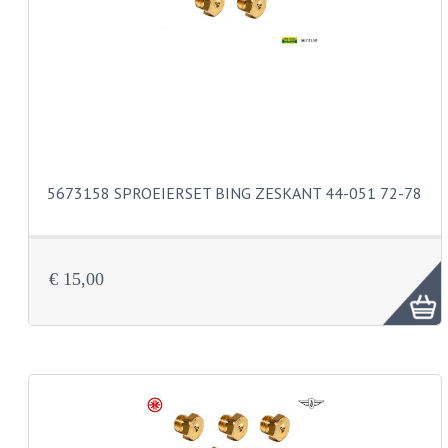
KOPLAMPEN
RICHTINGAANWIJZERS
SCHAKELAARS
VOORVORK ONDERDELEN
VOORVORK COMPLEET
5673158 SPROEIERSET BING ZESKANT 44-051 72-78
VOORVORK 517
VOORVORK 529 TROMMEL
€ 15,00
VOORVORK 530 SCHIJFREM
MOTORBLOK DELEN
CARBURATEURDELEN
CARBURATEURS EN SPROEIERS