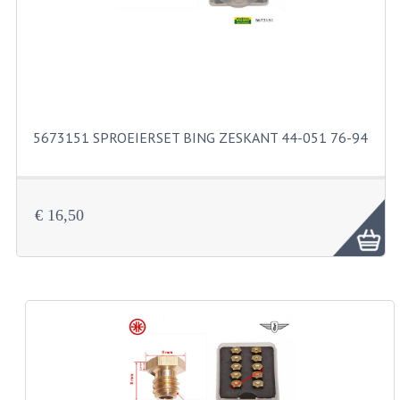
BUITENBANDEN 19"
BUITENBANDEN 21"
BEPLATING
5673151 SPROEIERSET BING ZESKANT 44-051 76-94
BOUTENSETS
ZUNDAPP 515 RVS
€ 16,50
ZUNDAPP 517 RVS
ZUNDAPP 529 RVS
BUDDY SEATS
BUDDY OVERTREKKEN
BUDDY SEAT ONDERDELEN