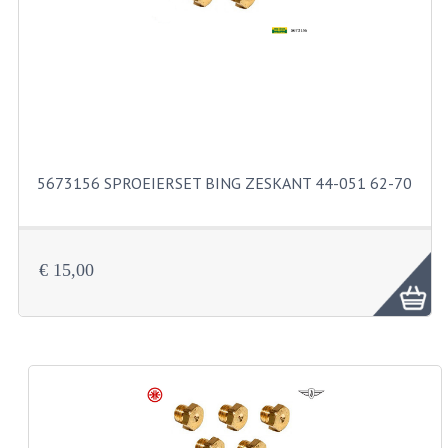
KABELS
SPIEGELS
STUREN
TELLER ONDERDELEN
TELLERS COMPLEET
5673156 SPROEIERSET BING ZESKANT 44-051 62-70
SPATBORDEN EN KENTEKENPLATEN
TANK
€ 15,00
VERLICHTING EN ELEKTRA
ACCU'S EN CLAXONS
ACHTERLICHTEN
KABELBOMEN