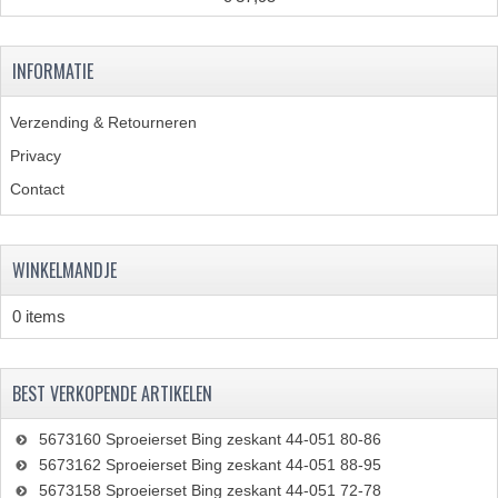
BUDDY SEAT ONDERDELEN
BUDDY SEATS
INFORMATIE
CRANKS EN STANDAARDS
Verzending & Retourneren
Privacy
EMBLEMEN EN STICKERS
Contact
FRAMEBEPLATING
REMMEN EN WIELEN
WINKELMANDJE
SCHOKBREKERS
0 items
SLOTEN
SPATBORDEN EN KENTEKENPLATEN
BEST VERKOPENDE ARTIKELEN
STUUR EN BEDIENING
5673160 Sproeierset Bing zeskant 44-051 80-86
5673162 Sproeierset Bing zeskant 44-051 88-95
HANDELS EN HANDVATTEN
5673158 Sproeierset Bing zeskant 44-051 72-78