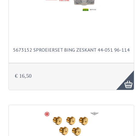
BUDDY SEATS
CRANKS EN STANDAARDS
EMBLEMEN EN STICKERS
FRAMEBEUGELS
5673152 SPROEIERSET BING ZESKANT 44-051 96-114
KETTINGKASTEN
MOTOROPHANGING
REMMEN EN WIELEN
€ 16,50
AANDRIJVERS EN LAGERS
ASSEN EN BUSSEN
BUITENBANDEN
REMDELEN