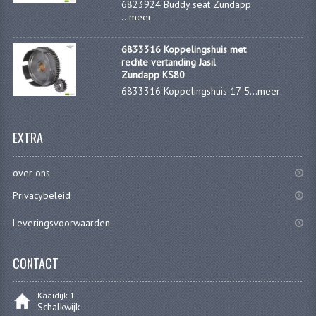
6823924 Buddy seat Zundapp
...
meer
RICHTINGAANWIJZERS
SCHAKELAARS
6833316 Koppelingshuis met
rechte vertanding Jasil
Zundapp KS80
VOORVORK
6833316 Koppelingshuis 17-5...
meer
GEREEDSCHAP
SERVICE EN REPARATIE
EXTRA
REVISIE ZUNDAPP MOTORBLOK
over ons
REVISIE KREIDLER MOTORBLOK
Privacybeleid
SPAKEN VAN WIELEN
Leveringsvoorwaarden
UNIVERSELE ARTIKELEN
CONTACT
BINNENBANDEN 16-23"
Kaaidijk 1
Schalkwijk
BOUGIES