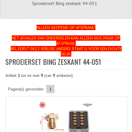
Sproeierset Bing zeskant 44-051
ZUNDAPP
FRAME DELEN
ALLEEN GEOPEND OP AFSPRAAK!
ACHTERBRUG
HET AFHALEN VAN ONDERDELEN KAN ALLEEN NOG MAAR OP
AFSPRAAK.
BAGAGEDRAGERS EN VOETSTEUNEN
BEL EERST 0622 898280 ANDERS STAAT U VOOR EEN DICHTE
DEUR.
BANDEN
SPROEIERSET BING ZESKANT 44-051
BINNENBANDEN
Artikel
1
tot en met
9
(van
9
artikelen)
BINNENBANDEN 16-21"
Pagina(s) gevonden:
1
BUITENBANDEN
BUITENBANDEN 16"
BUITENBANDEN 17"
BUITENBANDEN 18"