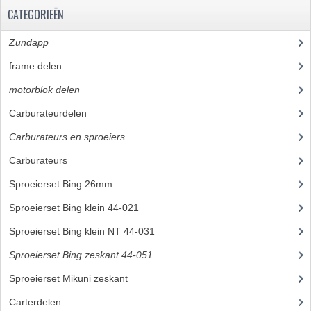
CATEGORIEËN
RVS PRODUCTEN
Zundapp
(2590)
RVS BOUTEN EN MOEREN
frame delen
(1282)
DIVERSEN
motorblok delen
(712)
KS80 KS125 KS175
Carburateurdelen
(7)
Carburateurs en sproeiers
(55)
KS80 ONDERDELEN
Carburateurs
(21)
KICKSTARTER
Sproeierset Bing 26mm
(4)
KOPPELING
Sproeierset Bing klein 44-021
(6)
KRUKASSEN
Sproeierset Bing klein NT 44-031
(5)
Sproeierset Bing zeskant 44-051
(9)
LAGERS EN KEERRINGEN
Sproeierset Mikuni zeskant
(10)
ONTSTEKING
Carterdelen
(34)