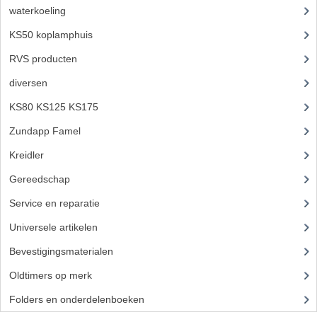
CARBURATEURS EN SPROEIERS
waterkoeling
(50)
KS50 koplamphuis
(22)
SPROEIERSET MIKUNI ZESKANT
RVS producten
(127)
SPROEIERSET BING KLEIN 44-021
diversen
(3)
SPROEIERSET BING KLEIN NT 44-031
KS80 KS125 KS175
(309)
SPROEIERSET BING ZESKANT 44-051
Zundapp Famel
(61)
CARTERDELEN
Kreidler
(648)
Gereedschap
(5)
CILINDERS EN ZUIGERS
Service en reparatie
(23)
KETTINGEN
Universele artikelen
(295)
KRUKASSEN
Bevestigingsmaterialen
(120)
LAGERS EN KEERRINGEN
Oldtimers op merk
(73)
ONTSTEKINGSDELEN
Folders en onderdelenboeken
(86)