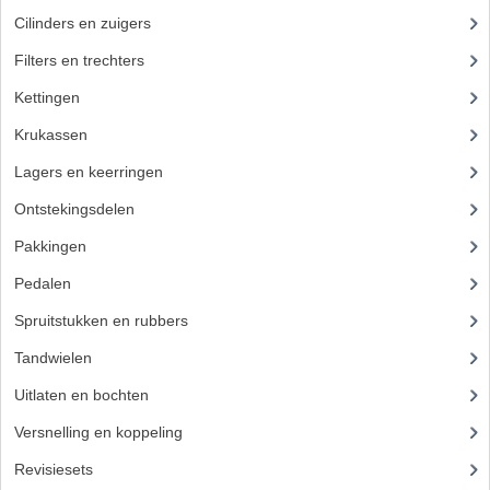
PAKKINGEN
Cilinders en zuigers
(86)
TANDWIELEN
Filters en trechters
(23)
UITLATEN
Kettingen
(16)
Krukassen
(23)
VERSNELLING
Lagers en keerringen
(80)
KS100 ONDERDELEN
Ontstekingsdelen
(83)
KS125 ONDERDELEN
Pakkingen
(24)
KS175 ONDERDELEN
Pedalen
(16)
ZUNDAPP FAMEL
Spruitstukken en rubbers
(17)
Tandwielen
(49)
NOS
Uitlaten en bochten
(106)
KREIDLER
Versnelling en koppeling
(93)
MOTORBLOK DELEN
Revisiesets
(85)