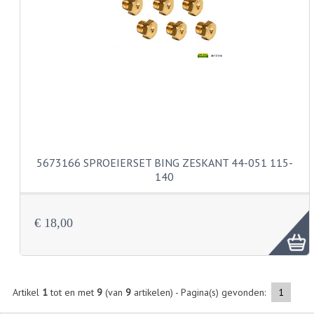
VERSNELLING ONDERDELEN
REVISIESETS
REVISIE 3 BAK HAND
REVISIE 3 BAK VOET
REVISIE 4 BAK VOET
5673166 SPROEIERSET BING ZESKANT 44-051 115-
REVISIE 5 BAK VOET
140
REVISIE KS80/314 MOTORBLOK
€ 18,00
REVISIE KS125/285 MOTORBLOK
OVERIG
WATERKOELING
Artikel
1
tot en met
9
(van
9
artikelen) - Pagina(s) gevonden:
1
KS50 KOPLAMPHUIS