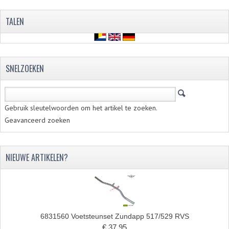
PAKKINGEN
TALEN
PEDALEN
REVISIESETS
SNELZOEKEN
TANDWIELEN
UITLATEN EN BOCHTEN
Gebruik sleutelwoorden om het artikel te zoeken.
VERSNELLING EN KOPPELING
Geavanceerd zoeken
FRAME ONDERDELEN
ACHTERBRUG
NIEUWE ARTIKELEN?
BAGAGEDRAGERS EN VOETSTEUNEN
BUDDY SEATS
6831560 Voetsteunset Zundapp 517/529 RVS
BUDDY SEAT HOEZEN
€ 37,95