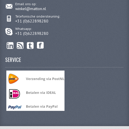
Email ons op:
winkel@matton.nl
KABELS
Telefonische ondersteuning:
LAMPEN
+31 (0)622898280
Whatsapp:
BA7S
+31 (0)622898280
BA9S
E10
SERVICE
BA15S
BAX15D
BAY15D
BA20D
PX15D
LICHTSNOER EN KRIMPKOUS