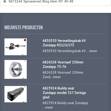
PAKKINGEN
5671144 Sproeierset Bing klein NT 40-48
TANDWIELEN
UITLATEN
NIEUWSTE PRODUCTEN
VERSNELLING
6830330 Versnellingsbak 6V
KS100 ONDERDELEN
Zundapp KS125/175
6830330 Versnellingsbak 6V ...
meer
KS125 ONDERDELEN
KS175 ONDERDELEN
6826528 Voornaaf 150mm
Zundapp 75-76
ZUNDAPP FAMEL
6826528 Voornaaf 150mm
Zund...
meer
NOS
6823924 Buddy seat
KREIDLER
Zundapp model 517 Seringa
glad
6823924 Buddy seat Zundapp
MOTORBLOK DELEN
...
meer