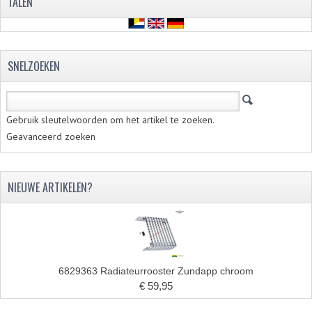
TALEN
VERSNELLING ONDERDELEN
REVISIESETS
SNELZOEKEN
REVISIE 3 BAK HAND
REVISIE 3 BAK VOET
Gebruik sleutelwoorden om het artikel te zoeken.
Geavanceerd zoeken
REVISIE 4 BAK VOET
REVISIE 5 BAK VOET
NIEUWE ARTIKELEN?
REVISIE KS80/314 MOTORBLOK
REVISIE KS125/285 MOTORBLOK
OVERIG
6829363 Radiateurrooster Zundapp chroom
WATERKOELING
€ 59,95
KS50 KOPLAMPHUIS