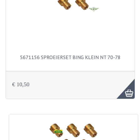
KABELS
SPIEGELS
STUREN
TELLER ONDERDELEN
TELLERS COMPLEET
5671156 SPROEIERSET BING KLEIN NT 70-78
SPATBORDEN EN KENTEKENPLATEN
TANK
€ 10,50
VERLICHTING EN ELEKTRA
ACCU'S EN CLAXONS
ACHTERLICHTEN
KABELBOMEN