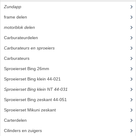
CARBURATEURS
Zundapp
(2591)
frame delen
(1282)
SPROEIERSET BING 26MM
motorblok delen
(712)
SPROEIERSET BING KLEIN 44-021
Carburateurdelen
(7)
SPROEIERSET BING KLEIN NT 44-031
Carburateurs en sproeiers
(55)
SPROEIERSET BING ZESKANT 44-051
Carburateurs
(21)
SPROEIERSET MIKUNI ZESKANT
Sproeierset Bing 26mm
(4)
Sproeierset Bing klein 44-021
(6)
CARTERDELEN
Sproeierset Bing klein NT 44-031
(5)
CILINDERS EN ZUIGERS
Sproeierset Bing zeskant 44-051
(9)
CILINDERKITS
Sproeierset Mikuni zeskant
(10)
CILINDERKOPPEN
Carterdelen
(34)
ZUIGERS EN ZUIGERVEREN
Cilinders en zuigers
(86)