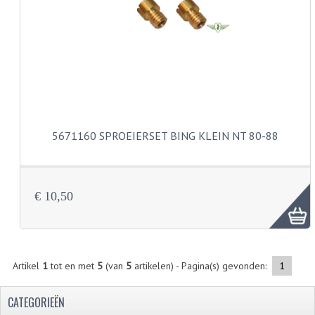
KOPLAMPEN
RICHTINGAANWIJZERS
SCHAKELAARS
VOORVORK ONDERDELEN
VOORVORK COMPLEET
5671160 SPROEIERSET BING KLEIN NT 80-88
VOORVORK 517
VOORVORK 529 TROMMEL
€ 10,50
VOORVORK 530 SCHIJFREM
MOTORBLOK DELEN
Artikel
1
tot en met
5
(van
5
artikelen) - Pagina(s) gevonden:
1
CARBURATEURDELEN
CARBURATEURS EN SPROEIERS
CATEGORIEËN