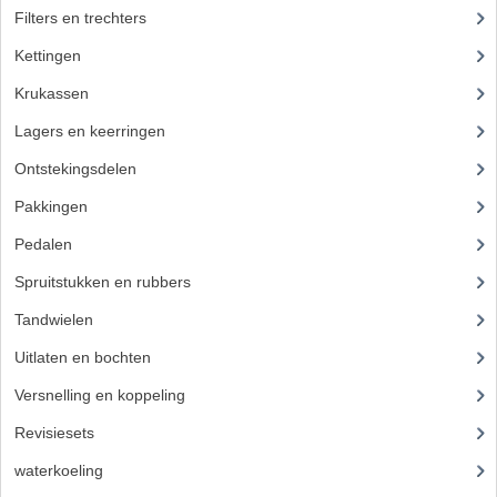
Filters en trechters
(23)
FILTERS EN TRECHTERS
Kettingen
(16)
KETTINGEN
Krukassen
(23)
KRUKASSEN
Lagers en keerringen
(80)
LAGERS EN KEERRINGEN
Ontstekingsdelen
(83)
Pakkingen
(24)
KEERRINGSETS
Pedalen
(16)
LAGERS EN LAGERSETS
Spruitstukken en rubbers
(17)
ONTSTEKINGSDELEN
Tandwielen
(49)
BOUGIE EN BOUGIEDOP
Uitlaten en bochten
(106)
ELECTRONISCHE ONTSTEKING
Versnelling en koppeling
(93)
Revisiesets
(85)
PUNTEN ONTSTEKING
waterkoeling
(50)
PAKKINGEN