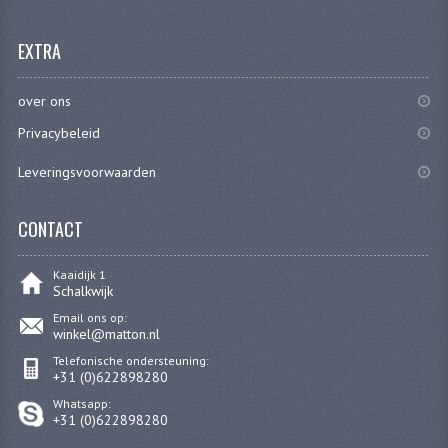
CARBURATEURS EN SPROEIERS
EXTRA
SPROEIERSET MIKUNI ZESKANT
SPROEIERSET BING KLEIN 44-021
over ons
Privacybeleid
SPROEIERSET BING KLEIN NT 44-031
Leveringsvoorwaarden
SPROEIERSET BING ZESKANT 44-051
CARTERDELEN
CONTACT
CILINDERS EN ZUIGERS
Kaaidijk 1
Schalkwijk
KETTINGEN
Email ons op:
winkel@matton.nl
KRUKASSEN
Telefonische ondersteuning:
+31 (0)622898280
LAGERS EN KEERRINGEN
Whatsapp:
+31 (0)622898280
ONTSTEKINGSDELEN