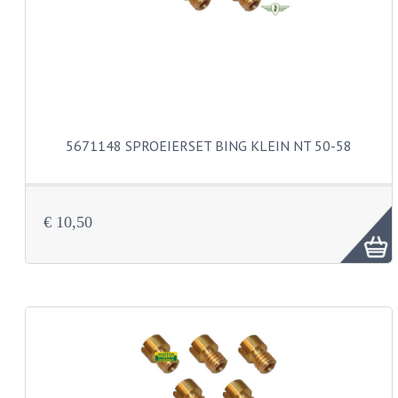
BUDDY SEATS
CRANKS EN STANDAARDS
EMBLEMEN EN STICKERS
FRAMEBEUGELS
5671148 SPROEIERSET BING KLEIN NT 50-58
KETTINGKASTEN
MOTOROPHANGING
REMMEN EN WIELEN
€ 10,50
AANDRIJVERS EN LAGERS
ASSEN EN BUSSEN
BUITENBANDEN
REMDELEN