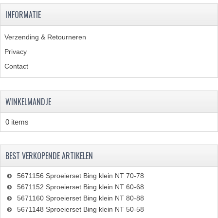
INFORMATIE
RVS PRODUCTEN
Verzending & Retourneren
RVS BOUTEN EN MOEREN
Privacy
DIVERSEN
Contact
KS80 KS125 KS175
KS80 ONDERDELEN
WINKELMANDJE
KICKSTARTER
0 items
KOPPELING
BEST VERKOPENDE ARTIKELEN
KRUKASSEN
5671156 Sproeierset Bing klein NT 70-78
LAGERS EN KEERRINGEN
5671152 Sproeierset Bing klein NT 60-68
5671160 Sproeierset Bing klein NT 80-88
ONTSTEKING
5671148 Sproeierset Bing klein NT 50-58