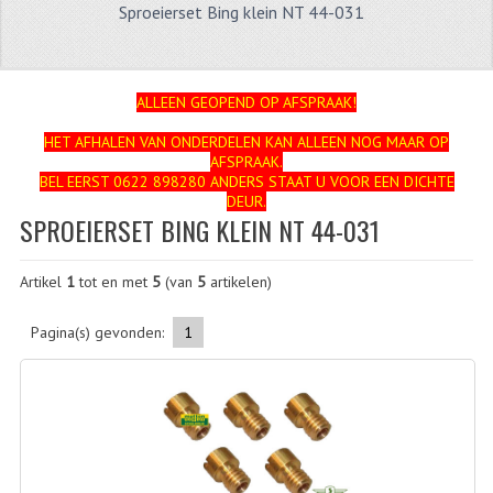
Sproeierset Bing klein NT 44-031
ZUNDAPP
FRAME DELEN
ALLEEN GEOPEND OP AFSPRAAK!
ACHTERBRUG
HET AFHALEN VAN ONDERDELEN KAN ALLEEN NOG MAAR OP
AFSPRAAK.
BAGAGEDRAGERS EN VOETSTEUNEN
BEL EERST 0622 898280 ANDERS STAAT U VOOR EEN DICHTE
DEUR.
BANDEN
SPROEIERSET BING KLEIN NT 44-031
BINNENBANDEN
Artikel
1
tot en met
5
(van
5
artikelen)
BINNENBANDEN 16-21"
Pagina(s) gevonden:
1
BUITENBANDEN
BUITENBANDEN 16"
BUITENBANDEN 17"
BUITENBANDEN 18"