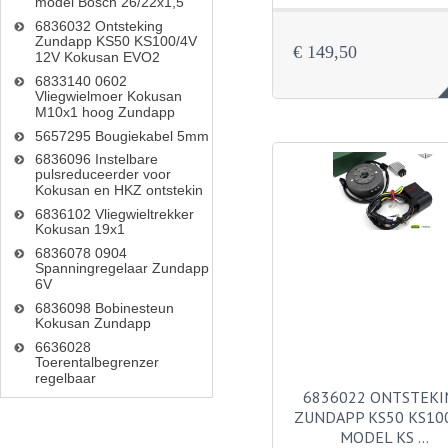
model Bosch 26/22x1,5
6836032 Ontsteking
Zundapp KS50 KS100/4V
€ 149,50
12V Kokusan EVO2
6833140 0602
Vliegwielmoer Kokusan
M10x1 hoog Zundapp
5657295 Bougiekabel 5mm
6836096 Instelbare
pulsreduceerder voor
Kokusan en HKZ ontstekin
6836102 Vliegwieltrekker
Kokusan 19x1
6836078 0904
Spanningregelaar Zundapp
6V
6836098 Bobinesteun
Kokusan Zundapp
6636028
Toerentalbegrenzer
regelbaar
6836022 ONTSTEKI
ZUNDAPP KS50 KS10
MODEL KS …