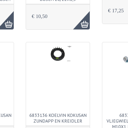
€ 17,25
€ 10,50
KUSAN
6833136 KOELVIN KOKUSAN
683
ZUNDAPP EN KREIDLER
VLIEGWIE
M10X1