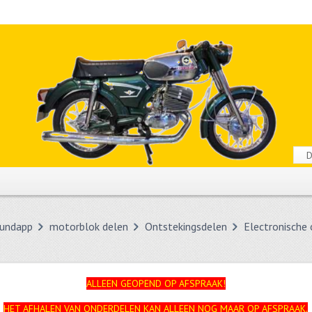
undapp
motorblok delen
Ontstekingsdelen
Electronische 
ALLEEN GEOPEND OP AFSPRAAK!
HET AFHALEN VAN ONDERDELEN KAN ALLEEN NOG MAAR OP AFSPRAAK.