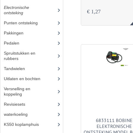
Electronische
€ 1,27
ontsteking
(39)
Punten ontsteking
(21)
Pakkingen
(24)
Pedalen
(16)
Spruitstukken en
rubbers
(17)
Tandwielen
(49)
Uitlaten en bochten
(106)
Versnelling en
koppeling
(93)
Revisiesets
(85)
waterkoeling
(50)
6833111 BOBINE
KS50 koplamphuis
(22)
ELEKTRONISCHE
ONTSTEKING MODEL 