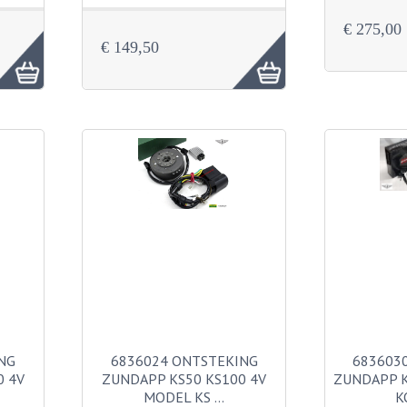
€ 275,00
€ 149,50
NG
6836024 ONTSTEKING
683603
0 4V
ZUNDAPP KS50 KS100 4V
ZUNDAPP K
MODEL KS …
K