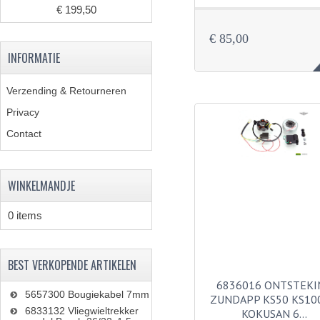
€ 199,50
€ 85,00
INFORMATIE
Verzending & Retourneren
Privacy
Contact
WINKELMANDJE
0 items
BEST VERKOPENDE ARTIKELEN
6836016 ONTSTEKI
5657300 Bougiekabel 7mm
ZUNDAPP KS50 KS10
6833132 Vliegwieltrekker
KOKUSAN 6…