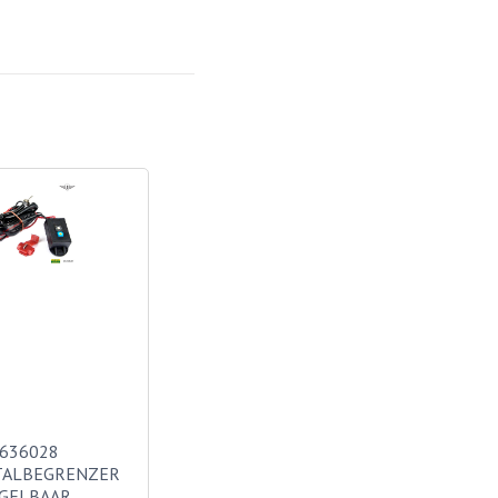
636028
TALBEGRENZER
GELBAAR