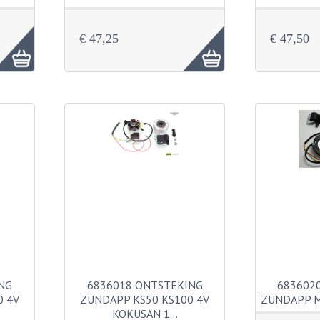
€ 47,25
€ 47,50
NG
6836018 ONTSTEKING
683602
0 4V
ZUNDAPP KS50 KS100 4V
ZUNDAPP M
KOKUSAN 1…