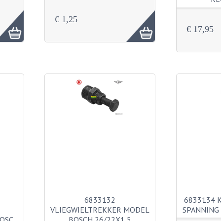
€ 1,25
€ 17,95
6833132
6833134 
VLIEGWIELTREKKER MODEL
SPANNING
BOSC…
BOSCH 26/22X1,5