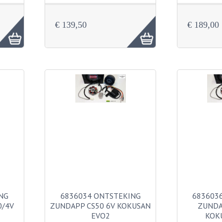
€ 139,50
€ 189,00
NG
6836034 ONTSTEKING
683603
0/4V
ZUNDAPP CS50 6V KOKUSAN
ZUNDA
EVO2
KOK