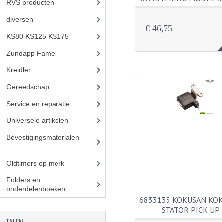
RVS producten
(127)
diversen
(3)
€ 46,75
KS80 KS125 KS175
(309)
Zundapp Famel
(61)
Kreidler
(648)
Gereedschap
(5)
Service en reparatie
(23)
Universele artikelen
(295)
Bevestigingsmaterialen
(12
0)
Oldtimers op merk
(73)
Folders en
onderdelenboeken
(86)
6833135 KOKUSAN KO
STATOR PICK UP