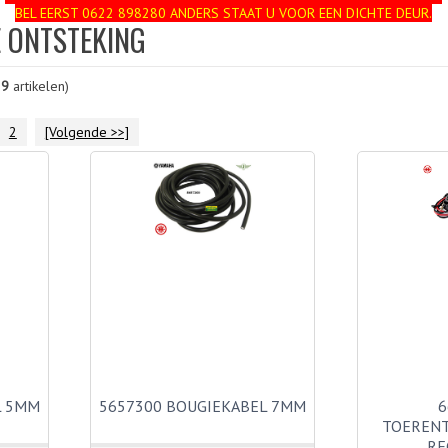
BEL EERST 0622 898280 ANDERS STAAT U VOOR EEN DICHTE DEUR.
 ONTSTEKING
39
artikelen)
2
[Volgende >>]
L 5MM
5657300 BOUGIEKABEL 7MM
6
TOEREN
RE