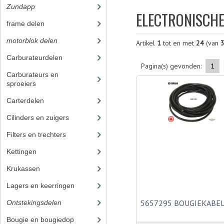
Zundapp
(2590)
ELECTRONISCHE
frame delen
(1282)
motorblok delen
(712)
Artikel
1
tot en met
24
(van
Carburateurdelen
(7)
Pagina(s) gevonden:
1
Carburateurs en
sproeiers
(55)
Carterdelen
(34)
Cilinders en zuigers
(86)
Filters en trechters
(23)
Kettingen
(16)
Krukassen
(23)
Lagers en keerringen
(80)
5657295 BOUGIEKABE
Ontstekingsdelen
(83)
Bougie en bougiedop
(23)