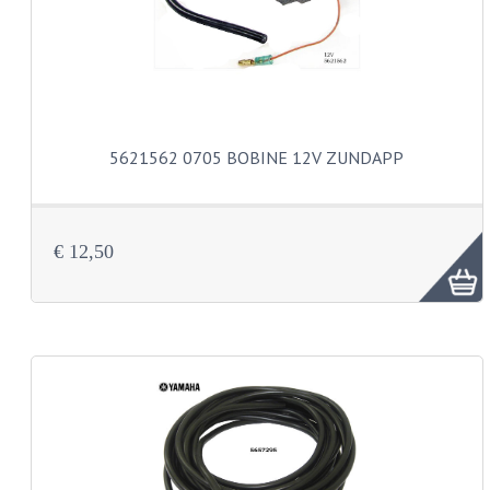
BUDDY SEATS
CRANKS EN STANDAARDS
EMBLEMEN EN STICKERS
FRAMEBEUGELS
5621562 0705 BOBINE 12V ZUNDAPP
KETTINGKASTEN
MOTOROPHANGING
€ 12,50
REMMEN EN WIELEN
AANDRIJVERS EN LAGERS
ASSEN EN BUSSEN
BUITENBANDEN
REMDELEN