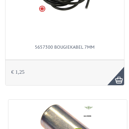
KABELS
SPIEGELS
STUREN
TELLER ONDERDELEN
5657300 BOUGIEKABEL 7MM
TELLERS COMPLEET
SPATBORDEN EN KENTEKENPLATEN
€ 1,25
TANK
VERLICHTING EN ELEKTRA
ACCU'S EN CLAXONS
ACHTERLICHTEN
KABELBOMEN