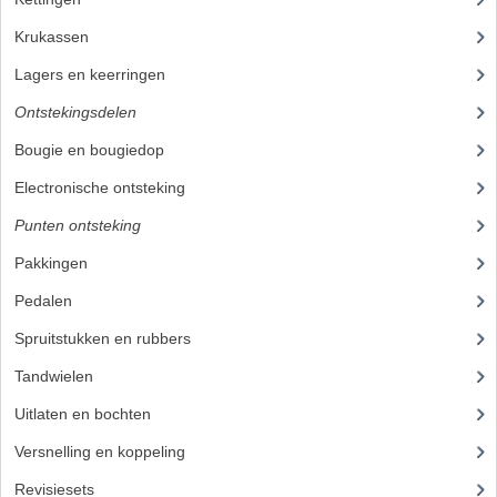
ZUNDAPP ONDERDELEN GEBRUIKT
Krukassen
(23)
FRAME DELEN
Lagers en keerringen
(80)
Ontstekingsdelen
(83)
REMDELEN GEBRUIKT
Bougie en bougiedop
(23)
CADEAUTIPS (NIET ACTIEF)
Electronische ontsteking
(39)
FRAME ONDERDELEN
Punten ontsteking
(21)
MOTOR ONDERDELEN
Pakkingen
(24)
SACHS ONDERDELEN
Pedalen
(16)
Spruitstukken en rubbers
(17)
FRAME ONDERDELEN
Tandwielen
(49)
MOTOR ONDERDELEN
Uitlaten en bochten
(106)
PUCH ONDERDELEN
Versnelling en koppeling
(93)
HONDA MB/MT/MTX/MBX/NSR
Revisiesets
(85)