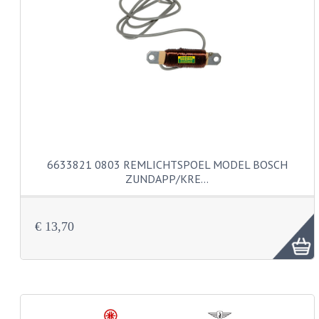
PAKKINGEN
TANDWIELEN
UITLATEN
VERSNELLING
KS100 ONDERDELEN
KS125 ONDERDELEN
6633821 0803 REMLICHTSPOEL MODEL BOSCH
KS175 ONDERDELEN
ZUNDAPP/KRE…
ZUNDAPP FAMEL
€ 13,70
NOS
KREIDLER
MOTORBLOK DELEN