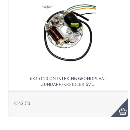
KABELS
SPIEGELS
STUREN
TELLER ONDERDELEN
TELLERS COMPLEET
TANK
6833110 ONTSTEKING GRONDPLAAT
VERLICHTING EN ELEKTRA
ZUNDAPP/KREIDLER 6V …
ACCU'S EN CLAXONS
ACHTERLICHTEN
€ 42,50
KABELBOMEN
KOPLAMPEN