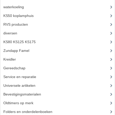
FRAME ONDERDELEN
waterkoeling
(50)
KS50 koplamphuis
(22)
MOTORBLOK ONDERDELEN
RVS producten
(127)
DRIEWIELERS
diversen
(3)
FOLDERS EN ONDERDELENBOEKEN
KS80 KS125 KS175
(310)
MODELOVERZICHTEN PER JAAR
Zundapp Famel
(61)
Kreidler
(648)
ONDERDELENBOEKEN
Gereedschap
(5)
ELECTRISCHE SCHEMA'S
Service en reparatie
(23)
ACCOUNT
Universele artikelen
(295)
CONTACT
Bevestigingsmaterialen
(120)
Oldtimers op merk
(73)
Folders en onderdelenboeken
(86)