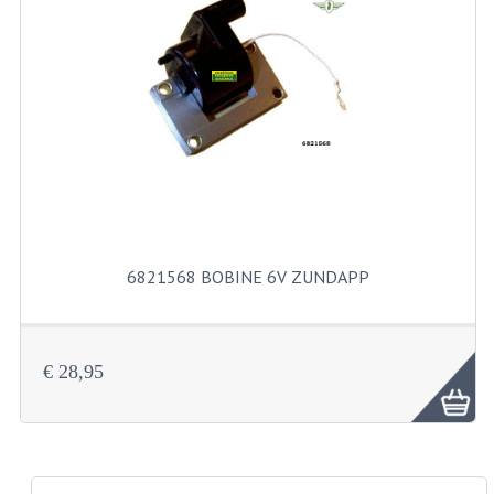
PAKKINGEN
PEDALEN
REVISIESETS
TANDWIELEN
UITLATEN EN BOCHTEN
VERSNELLING EN KOPPELING
6821568 BOBINE 6V ZUNDAPP
FRAME ONDERDELEN
ACHTERBRUG
€ 28,95
BAGAGEDRAGERS EN VOETSTEUNEN
BUDDY SEATS
BUDDY SEAT HOEZEN