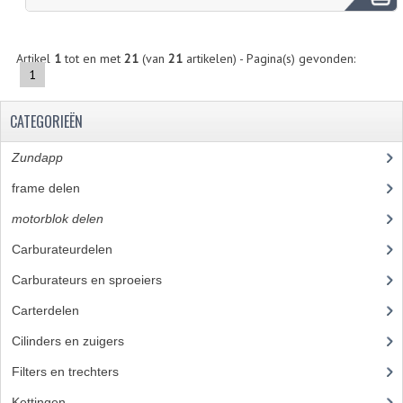
BROMFIETSEN OVERIG
OUDE VOORRAAD
Artikel
1
tot en met
21
(van
21
artikelen) - Pagina(s) gevonden:
1
OLDTIMERS OP MERK
CATEGORIEËN
SOLEX ONDERDELEN
Zundapp
(2591)
DE GRABBELTON VAN MATTON
frame delen
(1282)
ALLERLEI GEBRUIKTE ONDERDELEN
motorblok delen
(712)
FRAMEDELEN
Carburateurdelen
(7)
TANKS
Carburateurs en sproeiers
(55)
KREIDLER ONDERDELEN GEBRUIKT
Carterdelen
(34)
Cilinders en zuigers
(86)
MOTORBLOKKEN DIVERSE MERKEN
Filters en trechters
(23)
PUCH/TOMOS ONDERDELEN GEBRUIKT
Kettingen
(16)