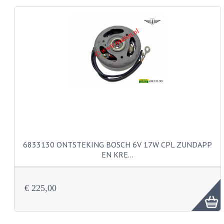
KABELS
LAMPEN
BA7S
BA9S
E10
BA15S
BAX15D
6833130 ONTSTEKING BOSCH 6V 17W CPL ZUNDAPP
EN KRE…
BAY15D
BA20D
€ 225,00
PX15D
LICHTSNOER EN KRIMPKOUS