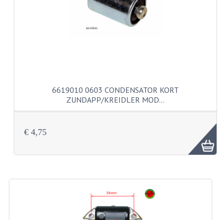
CARBURATEURS
SPROEIERSET BING 26MM
SPROEIERSET BING KLEIN 44-021
SPROEIERSET BING KLEIN NT 44-031
6619010 0603 CONDENSATOR KORT
SPROEIERSET BING ZESKANT 44-051
ZUNDAPP/KREIDLER MOD…
SPROEIERSET MIKUNI ZESKANT
CARTERDELEN
€ 4,75
CILINDERS EN ZUIGERS
CILINDERKITS
CILINDERKOPPEN
ZUIGERS EN ZUIGERVEREN