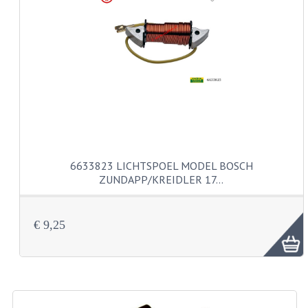
CARBURATEURS EN SPROEIERS
SPROEIERSET MIKUNI ZESKANT
SPROEIERSET BING KLEIN 44-021
SPROEIERSET BING KLEIN NT 44-031
SPROEIERSET BING ZESKANT 44-051
CARTERDELEN
6633823 LICHTSPOEL MODEL BOSCH
CILINDERS EN ZUIGERS
ZUNDAPP/KREIDLER 17…
KETTINGEN
€ 9,25
KRUKASSEN
LAGERS EN KEERRINGEN
ONTSTEKINGSDELEN