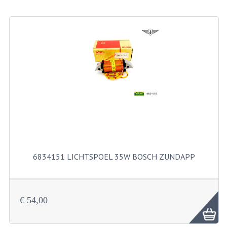
BEVESTIGINGSMATERIALEN
RVS
MOEREN
MOEREN
BORGMOEREN
DOPMOEREN
FLENSMOEREN
RINGEN
6834151 LICHTSPOEL 35W BOSCH ZUNDAPP
BORGRINGEN
ONDERLEGRINGEN
€ 54,00
VEERRINGEN