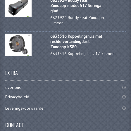
6823924 Buddy seat
Zundapp model 517 Seringa
glad
6823924 Buddy seat Zundapp
...
meer
6833316 Koppelingshuis met
rechte vertanding Jasil
Zundapp KS80
6833316 Koppelingshuis 17-5...
meer
EXTRA
over ons
Privacybeleid
Leveringsvoorwaarden
CONTACT