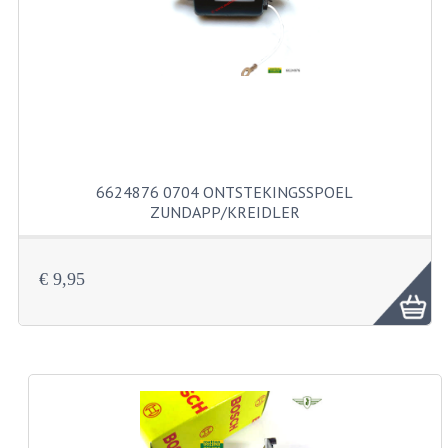
FILTERS EN TRECHTERS
KETTINGEN
KRUKASSEN
LAGERS EN KEERRINGEN
KEERRINGSETS
6624876 0704 ONTSTEKINGSSPOEL
ZUNDAPP/KREIDLER
LAGERS EN LAGERSETS
ONTSTEKINGSDELEN
€ 9,95
BOUGIE EN BOUGIEDOP
ELECTRONISCHE ONTSTEKING
PUNTEN ONTSTEKING
PAKKINGEN