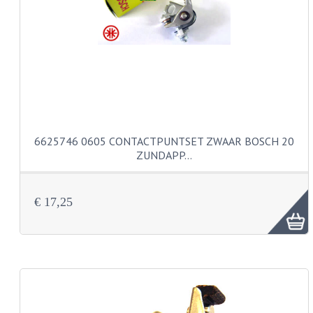
PEDALEN
SPRUITSTUKKEN EN RUBBERS
TANDWIELEN
ACHTERTANDWIELEN
VOORTANDWIELEN
6625746 0605 CONTACTPUNTSET ZWAAR BOSCH 20
ZUNDAPP…
UITLATEN EN BOCHTEN
UITLATEN
€ 17,25
UITLAATBOCHTEN
UITLAATONDERDELEN
VERSNELLING EN KOPPELING
KOPPELING ONDERDELEN