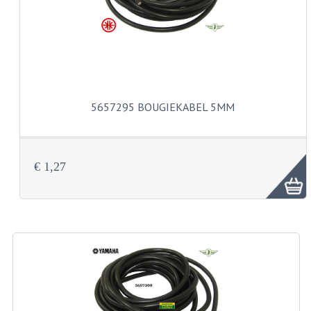
VELGEN EN SPAKEN
ALUMINIUM VELGEN
CHROMEN VELGEN
SPAKEN
5657295 BOUGIEKABEL 5MM
WIELEN DIVERSEN
SCHOKBREKERS
€ 1,27
SLOTEN
STUUR EN BEDIENING
COCKPIT ONDERDELEN
HANDELS EN HANDVATTEN
MAGURA BLOKHANDELS