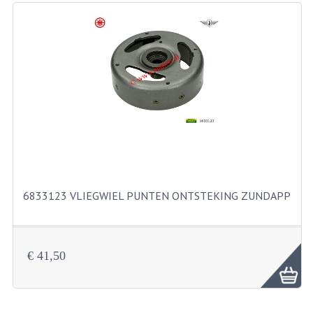
RICHTINGAANWIJZERS
SCHAKELAARS
VOORVORK
GEREEDSCHAP
SERVICE EN REPARATIE
REVISIE ZUNDAPP MOTORBLOK
REVISIE KREIDLER MOTORBLOK
6833123 VLIEGWIEL PUNTEN ONTSTEKING ZUNDAPP
SPAKEN VAN WIELEN
UNIVERSELE ARTIKELEN
€ 41,50
BINNENBANDEN 16-23"
BOUGIES