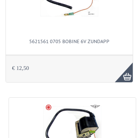
BUITENBANDEN 19"
BUITENBANDEN 21"
BEPLATING
5621561 0705 BOBINE 6V ZUNDAPP
BOUTENSETS
ZUNDAPP 515 RVS
€ 12,50
ZUNDAPP 517 RVS
ZUNDAPP 529 RVS
BUDDY SEATS
BUDDY OVERTREKKEN
BUDDY SEAT ONDERDELEN