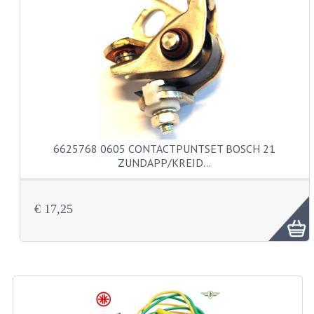
VERSNELLING ONDERDELEN
REVISIESETS
REVISIE 3 BAK HAND
REVISIE 3 BAK VOET
REVISIE 4 BAK VOET
6625768 0605 CONTACTPUNTSET BOSCH 21
ZUNDAPP/KREID…
REVISIE 5 BAK VOET
REVISIE KS80/314 MOTORBLOK
€ 17,25
REVISIE KS125/285 MOTORBLOK
OVERIG
WATERKOELING
KS50 KOPLAMPHUIS