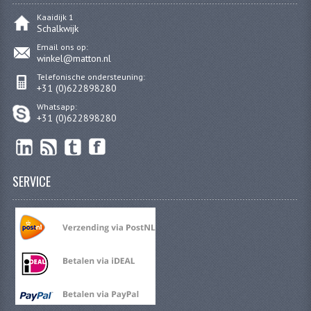
Kaaidijk 1
Schalkwijk
Email ons op:
winkel@matton.nl
Telefonische ondersteuning:
+31 (0)622898280
Whatsapp:
+31 (0)622898280
SERVICE