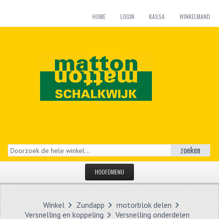
HOME
LOGIN
KASSA
WINKELMAND
zoeken
HOOFDMENU
HOME
Winkel
Zundapp
motorblok delen
CATEGORIEËN
Versnelling en koppeling
Versnelling onderdelen