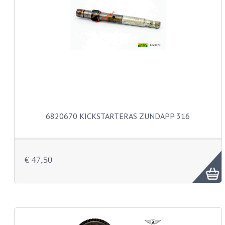
PAKKINGEN
TANDWIELEN
UITLATEN
VERSNELLING
KS100 ONDERDELEN
KS125 ONDERDELEN
6820670 KICKSTARTERAS ZUNDAPP 316
KS175 ONDERDELEN
ZUNDAPP FAMEL
€ 47,50
NOS
KREIDLER
MOTORBLOK DELEN