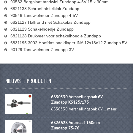
90532 Borgplaat tandwiel Zundapp 4-5V 15 x 30mm
6821133 Schroef afstelklok Zundapp
90546 Tandwielmoer Zundapp 4-5V
6821127 Halfrond niet Schakelas Zundapp
6821129 Schakelhoedje Zundapp
6821128 Drukveer voor schakelhoedje Zundapp
6831195 3002 Hoofdas naaldlager INA 12x18x12 Zundapp 5V
90129 Tandwielmoer Zundapp 3V
NIEUWSTE PRODUCTEN
6830330 Versnellingsbak 6V
Zundapp KS125/175
6830330 Versnellingsbak 6V ...
meer
6826528 Voornaaf 150mm
Zundapp 75-76