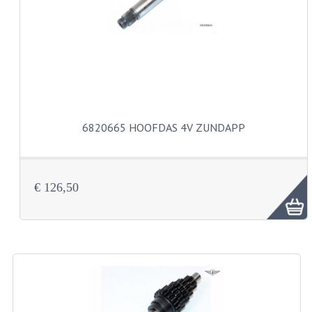
CARBURATEURS
SPROEIERSET BING 26MM
SPROEIERSET BING KLEIN 44-021
SPROEIERSET BING KLEIN NT 44-031
6820665 HOOFDAS 4V ZUNDAPP
SPROEIERSET BING ZESKANT 44-051
SPROEIERSET MIKUNI ZESKANT
CARTERDELEN
€ 126,50
CILINDERS EN ZUIGERS
CILINDERKITS
CILINDERKOPPEN
ZUIGERS EN ZUIGERVEREN