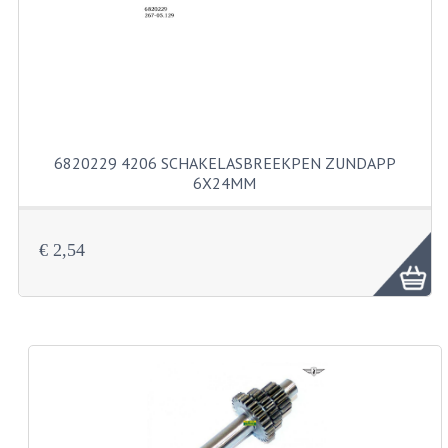
KABELS
SPIEGELS
STUREN
TELLER ONDERDELEN
6820229 4206 SCHAKELASBREEKPEN ZUNDAPP
TELLERS COMPLEET
6X24MM
SPATBORDEN EN KENTEKENPLATEN
€ 2,54
TANK
VERLICHTING EN ELEKTRA
ACCU'S EN CLAXONS
ACHTERLICHTEN
KABELBOMEN