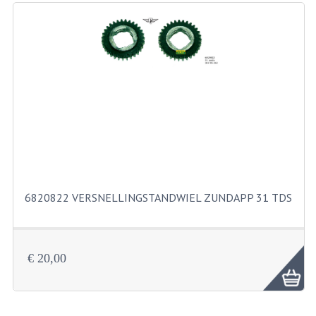
RICHTINGAANWIJZERS
SCHAKELAARS
VOORVORK
GEREEDSCHAP
SERVICE EN REPARATIE
REVISIE ZUNDAPP MOTORBLOK
REVISIE KREIDLER MOTORBLOK
6820822 VERSNELLINGSTANDWIEL ZUNDAPP 31 TDS
SPAKEN VAN WIELEN
UNIVERSELE ARTIKELEN
€ 20,00
BINNENBANDEN 16-23"
BOUGIES