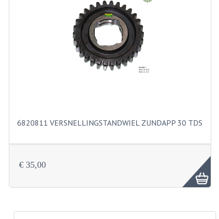
PAKKINGEN
PEDALEN
REVISIESETS
TANDWIELEN
UITLATEN EN BOCHTEN
VERSNELLING EN KOPPELING
6820811 VERSNELLINGSTANDWIEL ZUNDAPP 30 TDS
FRAME ONDERDELEN
ACHTERBRUG
€ 35,00
BAGAGEDRAGERS EN VOETSTEUNEN
BUDDY SEATS
BUDDY SEAT HOEZEN