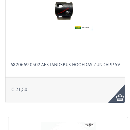
RVS PRODUCTEN
RVS BOUTEN EN MOEREN
DIVERSEN
KS80 KS125 KS175
KS80 ONDERDELEN
6820669 0502 AFSTANDSBUS HOOFDAS ZUNDAPP 5V
KICKSTARTER
KOPPELING
€ 21,50
KRUKASSEN
LAGERS EN KEERRINGEN
ONTSTEKING