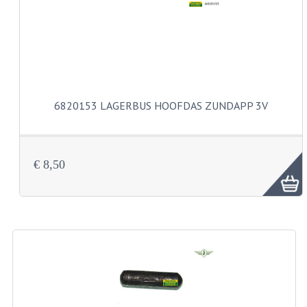
VELGEN EN SPAKEN
ALUMINIUM VELGEN
CHROMEN VELGEN
SPAKEN
6820153 LAGERBUS HOOFDAS ZUNDAPP 3V
WIELEN DIVERSEN
SCHOKBREKERS
€ 8,50
SLOTEN
STUUR EN BEDIENING
COCKPIT ONDERDELEN
HANDELS EN HANDVATTEN
MAGURA BLOKHANDELS