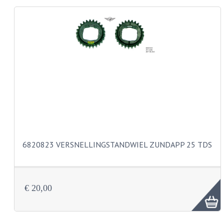
KABELS
LAMPEN
BA7S
BA9S
E10
BA15S
BAX15D
6820823 VERSNELLINGSTANDWIEL ZUNDAPP 25 TDS
BAY15D
BA20D
€ 20,00
PX15D
LICHTSNOER EN KRIMPKOUS