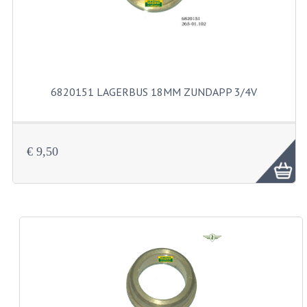
BUITENBANDEN 19"
BUITENBANDEN 21"
BEPLATING
6820151 LAGERBUS 18MM ZUNDAPP 3/4V
BOUTENSETS
ZUNDAPP 515 RVS
€ 9,50
ZUNDAPP 517 RVS
ZUNDAPP 529 RVS
BUDDY SEATS
BUDDY OVERTREKKEN
BUDDY SEAT ONDERDELEN