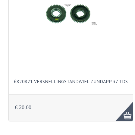
KABELS
SPIEGELS
STUREN
TELLER ONDERDELEN
TELLERS COMPLEET
TANK
6820821 VERSNELLINGSTANDWIEL ZUNDAPP 37 TDS
VERLICHTING EN ELEKTRA
ACCU'S EN CLAXONS
ACHTERLICHTEN
€ 20,00
KABELBOMEN
KOPLAMPEN