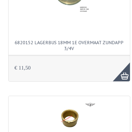
BUDDY SEATS
CRANKS EN STANDAARDS
EMBLEMEN EN STICKERS
FRAMEBEUGELS
6820152 LAGERBUS 18MM 1E OVERMAAT ZUNDAPP
3/4V
KETTINGKASTEN
MOTOROPHANGING
€ 11,50
REMMEN EN WIELEN
AANDRIJVERS EN LAGERS
ASSEN EN BUSSEN
BUITENBANDEN
REMDELEN