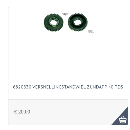
REMLEIDINGEN
SCHOKBREKERS
SMEERMIDDELEN
SPROEIERS
SPROEIERSET BING 26MM
SPROEIERSET BING 33MM
SPROEIERSET BING 6 KANT 44-051
6820830 VERSNELLINGSTANDWIEL ZUNDAPP 40 TDS
SPROEIERSET MIKUNI ZESKANT
SPROEIERSET BING NT 44-031
€ 20,00
SPROEIERSET BING KLEIN 44-021