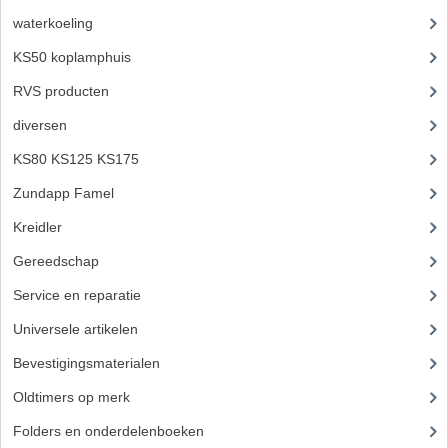
waterkoeling
(50)
KS50 koplamphuis
(22)
RVS producten
(127)
diversen
(3)
KS80 KS125 KS175
(310)
Zundapp Famel
(61)
Kreidler
(648)
Gereedschap
(5)
Service en reparatie
(23)
Universele artikelen
(295)
Bevestigingsmaterialen
(120)
Oldtimers op merk
(73)
Folders en onderdelenboeken
(86)