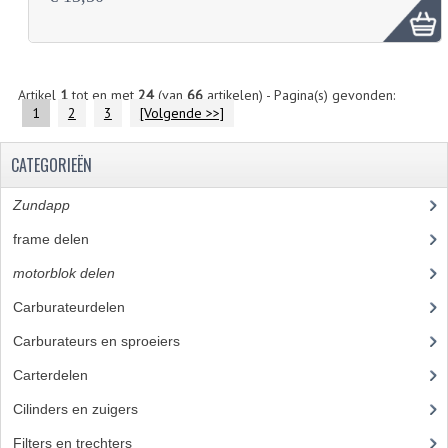
Artikel
1
tot en met
24
(van
66
artikelen) - Pagina(s) gevonden:
1
2
3
[Volgende >>]
CATEGORIEËN
Zundapp
(2591)
frame delen
(1282)
motorblok delen
(712)
Carburateurdelen
(7)
Carburateurs en sproeiers
(55)
Carterdelen
(34)
Cilinders en zuigers
(86)
Filters en trechters
(23)