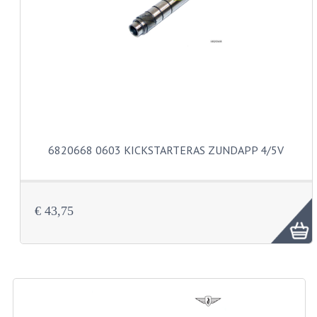
VERSNELLING ONDERDELEN
REVISIESETS
REVISIE 3 BAK HAND
REVISIE 3 BAK VOET
REVISIE 4 BAK VOET
6820668 0603 KICKSTARTERAS ZUNDAPP 4/5V
REVISIE 5 BAK VOET
REVISIE KS80/314 MOTORBLOK
€ 43,75
REVISIE KS125/285 MOTORBLOK
OVERIG
WATERKOELING
KS50 KOPLAMPHUIS