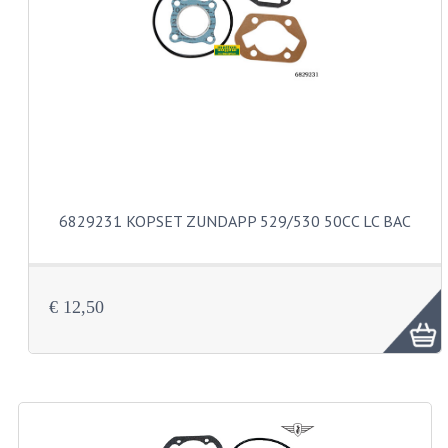
CARBURATEURS EN SPROEIERS
SPROEIERSET MIKUNI ZESKANT
SPROEIERSET BING KLEIN 44-021
SPROEIERSET BING KLEIN NT 44-031
SPROEIERSET BING ZESKANT 44-051
CARTERDELEN
6829231 KOPSET ZUNDAPP 529/530 50CC LC BAC
CILINDERS EN ZUIGERS
KETTINGEN
€ 12,50
KRUKASSEN
LAGERS EN KEERRINGEN
ONTSTEKINGSDELEN