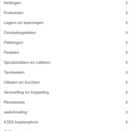
Kettingen
(16)
Krukassen
(23)
Lagers en keerringen
(80)
Ontstekingsdelen
(83)
Pakkingen
(24)
Pedalen
(16)
Spruitstukken en rubbers
(17)
Tandwielen
(49)
Uitlaten en bochten
(106)
Versnelling en koppeling
(93)
Revisiesets
(85)
waterkoeling
(50)
KS50 koplamphuis
(22)