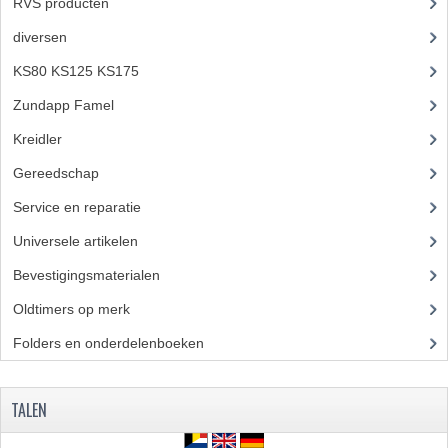
RVS producten
(127)
diversen
(3)
KS80 KS125 KS175
(309)
Zundapp Famel
(61)
Kreidler
(648)
Gereedschap
(5)
Service en reparatie
(23)
Universele artikelen
(295)
Bevestigingsmaterialen
(120)
Oldtimers op merk
(73)
Folders en onderdelenboeken
(86)
TALEN