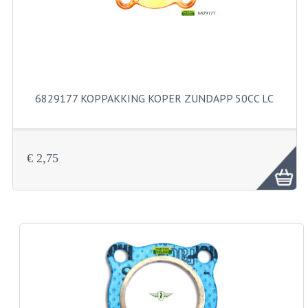
KABELS
SPIEGELS
STUREN
TELLER ONDERDELEN
6829177 KOPPAKKING KOPER ZUNDAPP 50CC LC
TELLERS COMPLEET
SPATBORDEN EN KENTEKENPLATEN
€ 2,75
TANK
VERLICHTING EN ELEKTRA
ACCU'S EN CLAXONS
ACHTERLICHTEN
KABELBOMEN