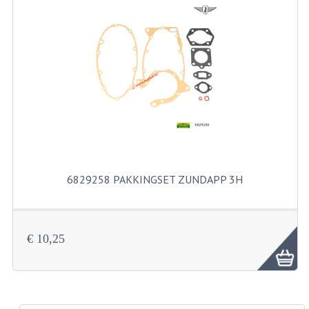
RICHTINGAANWIJZERS
SCHAKELAARS
VOORVORK
GEREEDSCHAP
SERVICE EN REPARATIE
REVISIE ZUNDAPP MOTORBLOK
6829258 PAKKINGSET ZUNDAPP 3H
REVISIE KREIDLER MOTORBLOK
SPAKEN VAN WIELEN
€ 10,25
UNIVERSELE ARTIKELEN
BINNENBANDEN 16-23"
BOUGIES