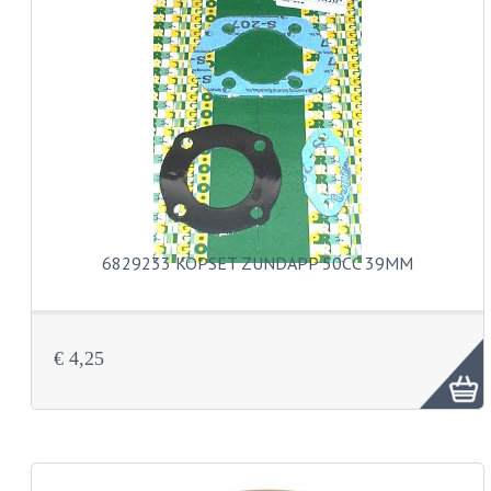
BUDDY SEAT ONDERDELEN
BUDDY SEATS
CRANKS EN STANDAARDS
EMBLEMEN EN STICKERS
FRAMEBEPLATING
REMMEN EN WIELEN
6829233 KOPSET ZUNDAPP 50CC 39MM
SCHOKBREKERS
SLOTEN
€ 4,25
SPATBORDEN EN KENTEKENPLATEN
STUUR EN BEDIENING
HANDELS EN HANDVATTEN