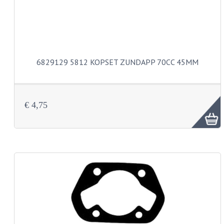
BUDDY SEATS
CRANKS EN STANDAARDS
EMBLEMEN EN STICKERS
FRAMEBEUGELS
6829129 5812 KOPSET ZUNDAPP 70CC 45MM
KETTINGKASTEN
MOTOROPHANGING
€ 4,75
REMMEN EN WIELEN
AANDRIJVERS EN LAGERS
ASSEN EN BUSSEN
BUITENBANDEN
REMDELEN