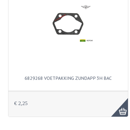
KABELS
LAMPEN
BA7S
BA9S
E10
BA15S
6829268 VOETPAKKING ZUNDAPP 3H BAC
BAX15D
BAY15D
€ 2,25
BA20D
PX15D
LICHTSNOER EN KRIMPKOUS