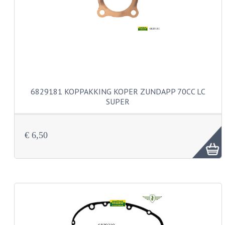
PEDALEN
SPRUITSTUKKEN EN RUBBERS
TANDWIELEN
ACHTERTANDWIELEN
6829181 KOPPAKKING KOPER ZUNDAPP 70CC LC
VOORTANDWIELEN
SUPER
UITLATEN EN BOCHTEN
€ 6,50
UITLATEN
UITLAATBOCHTEN
UITLAATONDERDELEN
VERSNELLING EN KOPPELING
KOPPELING ONDERDELEN