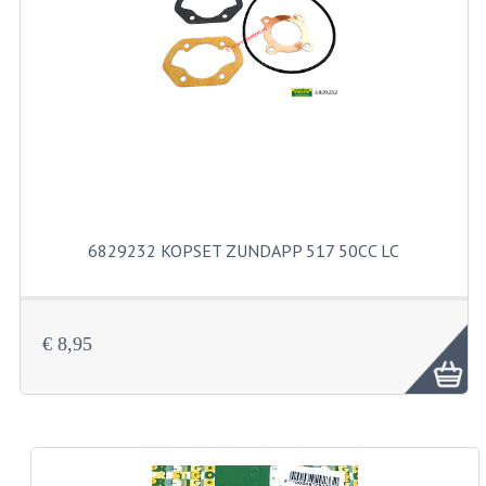
PAKKINGEN
PEDALEN
REVISIESETS
TANDWIELEN
UITLATEN EN BOCHTEN
VERSNELLING EN KOPPELING
6829232 KOPSET ZUNDAPP 517 50CC LC
FRAME ONDERDELEN
ACHTERBRUG
€ 8,95
BAGAGEDRAGERS EN VOETSTEUNEN
BUDDY SEATS
BUDDY SEAT HOEZEN