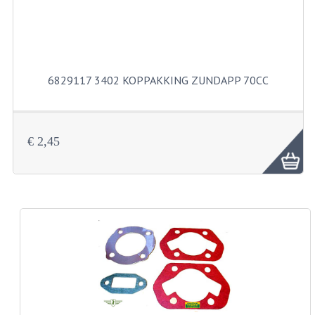
BUITENBANDEN 19"
BUITENBANDEN 21"
6829117 3402 KOPPAKKING ZUNDAPP 70CC
BEPLATING
BOUTENSETS
€ 2,45
ZUNDAPP 515 RVS
ZUNDAPP 517 RVS
ZUNDAPP 529 RVS
BUDDY SEATS
BUDDY OVERTREKKEN
BUDDY SEAT ONDERDELEN