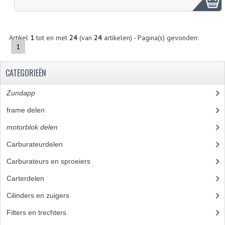
Artikel
1
tot en met
24
(van
24
artikelen) - Pagina(s) gevonden:
1
CATEGORIEËN
Zundapp
(2590)
frame delen
(1282)
motorblok delen
(712)
Carburateurdelen
(7)
Carburateurs en sproeiers
(55)
Carterdelen
(34)
Cilinders en zuigers
(86)
Filters en trechters
(23)