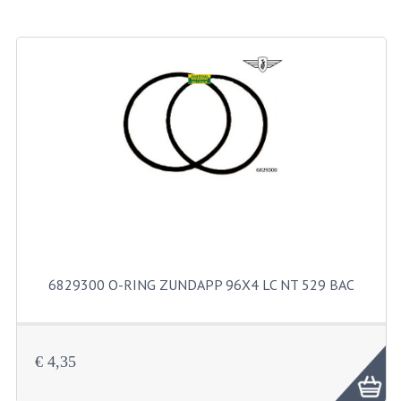
BROMFIETSEN OVERIG
OUDE VOORRAAD
OLDTIMERS OP MERK
SOLEX ONDERDELEN
DE GRABBELTON VAN MATTON
ALLERLEI GEBRUIKTE ONDERDELEN
FRAMEDELEN
TANKS
6829300 O-RING ZUNDAPP 96X4 LC NT 529 BAC
KREIDLER ONDERDELEN GEBRUIKT
MOTORBLOKKEN DIVERSE MERKEN
€ 4,35
PUCH/TOMOS ONDERDELEN GEBRUIKT