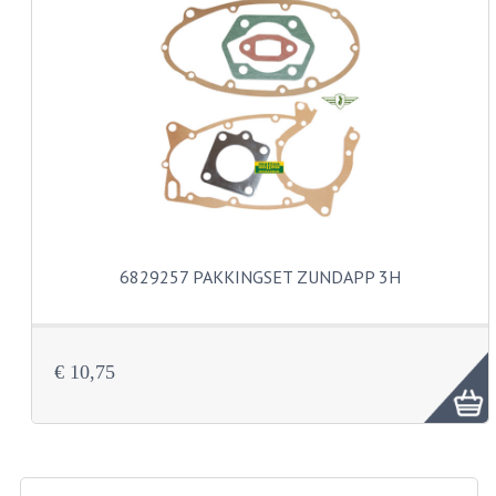
KABELS
SPIEGELS
STUREN
TELLER ONDERDELEN
TELLERS COMPLEET
TANK
6829257 PAKKINGSET ZUNDAPP 3H
VERLICHTING EN ELEKTRA
ACCU'S EN CLAXONS
€ 10,75
ACHTERLICHTEN
KABELBOMEN
KOPLAMPEN