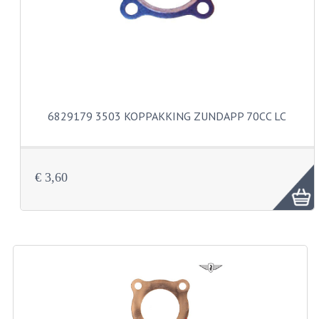
CARBURATEURS
SPROEIERSET BING 26MM
SPROEIERSET BING KLEIN 44-021
SPROEIERSET BING KLEIN NT 44-031
6829179 3503 KOPPAKKING ZUNDAPP 70CC LC
SPROEIERSET BING ZESKANT 44-051
SPROEIERSET MIKUNI ZESKANT
€ 3,60
CARTERDELEN
CILINDERS EN ZUIGERS
CILINDERKITS
CILINDERKOPPEN
ZUIGERS EN ZUIGERVEREN