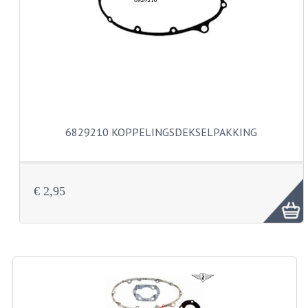
VERSNELLING ONDERDELEN
REVISIESETS
REVISIE 3 BAK HAND
REVISIE 3 BAK VOET
6829210 KOPPELINGSDEKSELPAKKING
REVISIE 4 BAK VOET
REVISIE 5 BAK VOET
€ 2,95
REVISIE KS80/314 MOTORBLOK
REVISIE KS125/285 MOTORBLOK
OVERIG
WATERKOELING
KS50 KOPLAMPHUIS