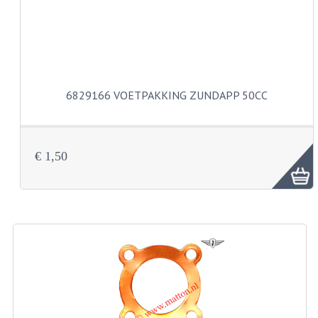
VELGEN EN SPAKEN
ALUMINIUM VELGEN
CHROMEN VELGEN
SPAKEN
6829166 VOETPAKKING ZUNDAPP 50CC
WIELEN DIVERSEN
SCHOKBREKERS
€ 1,50
SLOTEN
STUUR EN BEDIENING
COCKPIT ONDERDELEN
HANDELS EN HANDVATTEN
MAGURA BLOKHANDELS