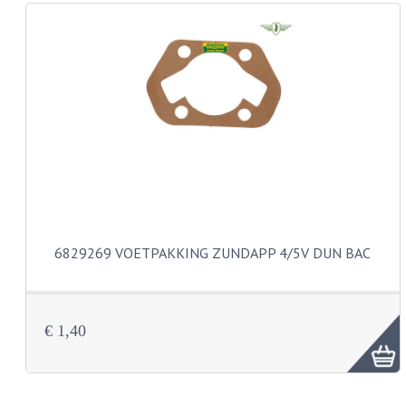
REMLEIDINGEN
SCHOKBREKERS
SMEERMIDDELEN
SPROEIERS
SPROEIERSET BING 26MM
SPROEIERSET BING 33MM
6829269 VOETPAKKING ZUNDAPP 4/5V DUN BAC
SPROEIERSET BING 6 KANT 44-051
SPROEIERSET MIKUNI ZESKANT
€ 1,40
SPROEIERSET BING NT 44-031
SPROEIERSET BING KLEIN 44-021