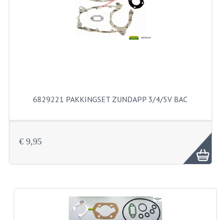
RVS PRODUCTEN
RVS BOUTEN EN MOEREN
DIVERSEN
KS80 KS125 KS175
6829221 PAKKINGSET ZUNDAPP 3/4/5V BAC
KS80 ONDERDELEN
KICKSTARTER
€ 9,95
KOPPELING
KRUKASSEN
LAGERS EN KEERRINGEN
ONTSTEKING