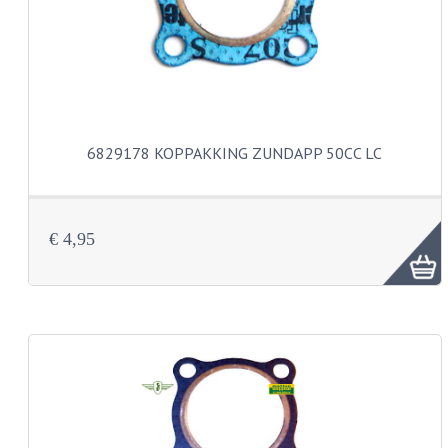
KOPLAMPEN
RICHTINGAANWIJZERS
SCHAKELAARS
VOORVORK ONDERDELEN
6829178 KOPPAKKING ZUNDAPP 50CC LC
VOORVORK COMPLEET
VOORVORK 517
€ 4,95
VOORVORK 529 TROMMEL
VOORVORK 530 SCHIJFREM
MOTORBLOK DELEN
CARBURATEURDELEN
CARBURATEURS EN SPROEIERS