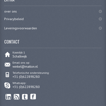
BUDDY SEAT ONDERDELEN
over ons
BUDDY SEATS
Privacybeleid
CRANKS EN STANDAARDS
Leveringsvoorwaarden
EMBLEMEN EN STICKERS
CONTACT
FRAMEBEPLATING
Kaaidijk 1
REMMEN EN WIELEN
Schalkwijk
SCHOKBREKERS
Email ons op:
winkel@matton.nl
SLOTEN
Telefonische ondersteuning:
+31 (0)622898280
SPATBORDEN EN KENTEKENPLATEN
Whatsapp:
+31 (0)622898280
STUUR EN BEDIENING
HANDELS EN HANDVATTEN