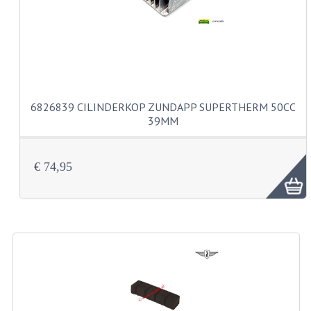
VELGEN EN SPAKEN
ALUMINIUM VELGEN
CHROMEN VELGEN
SPAKEN
6826839 CILINDERKOP ZUNDAPP SUPERTHERM 50CC
WIELEN DIVERSEN
39MM
SCHOKBREKERS
€ 74,95
SLOTEN
STUUR EN BEDIENING
COCKPIT ONDERDELEN
HANDELS EN HANDVATTEN
MAGURA BLOKHANDELS