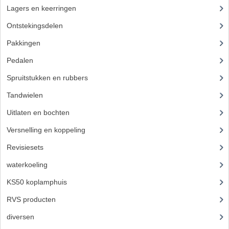
Lagers en keerringen
(80)
VERSNELLING ONDERDELEN
Ontstekingsdelen
(83)
REVISIESETS
Pakkingen
(24)
REVISIE 3 BAK HAND
Pedalen
(16)
Spruitstukken en rubbers
(17)
REVISIE 3 BAK VOET
Tandwielen
(49)
REVISIE 4 BAK VOET
Uitlaten en bochten
(106)
REVISIE 5 BAK VOET
Versnelling en koppeling
(93)
REVISIE KS80/314 MOTORBLOK
Revisiesets
(85)
waterkoeling
(50)
REVISIE KS125/285 MOTORBLOK
KS50 koplamphuis
(22)
OVERIG
RVS producten
(127)
WATERKOELING
diversen
(3)
KS50 KOPLAMPHUIS