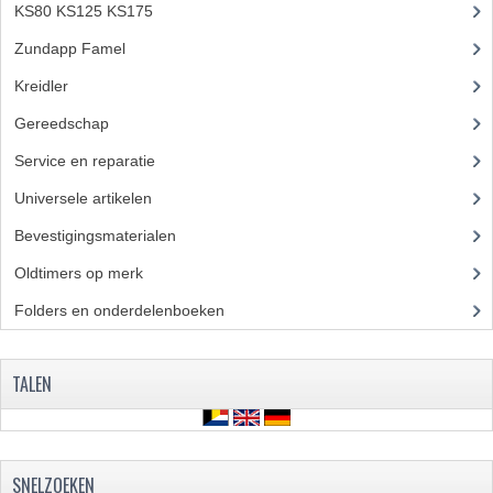
KS80 KS125 KS175
(310)
RVS PRODUCTEN
Zundapp Famel
(61)
Kreidler
(648)
RVS BOUTEN EN MOEREN
Gereedschap
(5)
DIVERSEN
Service en reparatie
(23)
KS80 KS125 KS175
Universele artikelen
(295)
KS80 ONDERDELEN
Bevestigingsmaterialen
(120)
KICKSTARTER
Oldtimers op merk
(73)
Folders en onderdelenboeken
(86)
KOPPELING
KRUKASSEN
TALEN
LAGERS EN KEERRINGEN
ONTSTEKING
SNELZOEKEN