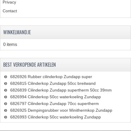
Privacy
CARBURATEURS EN SPROEIERS
Contact
SPROEIERSET MIKUNI ZESKANT
SPROEIERSET BING KLEIN 44-021
WINKELMANDJE
SPROEIERSET BING KLEIN NT 44-031
0 items
SPROEIERSET BING ZESKANT 44-051
CARTERDELEN
BEST VERKOPENDE ARTIKELEN
CILINDERS EN ZUIGERS
6826926 Rubber cilinderkop Zundapp super
6826815 Cilinderkop Zundapp 50cc breitwand
KETTINGEN
6826839 Cilinderkop Zundapp supertherm 50cc 39mm
6826994 Cilinderkop 50cc waterkoeling Zundapp
KRUKASSEN
6826797 Cilinderkop Zundapp 70cc supertherm
6826925 Dempingsrubber voor Minithermkop Zundapp
LAGERS EN KEERRINGEN
6826993 Cilinderkop 50cc waterkoeling Zundapp
ONTSTEKINGSDELEN