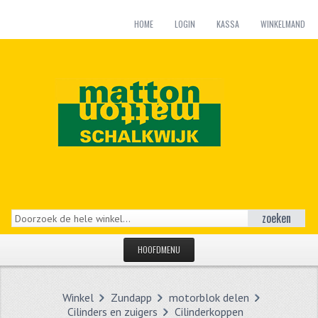
HOME
LOGIN
KASSA
WINKELMAND
zoeken
HOOFDMENU
HOME
Winkel
Zundapp
motorblok delen
CATEGORIEËN
Cilinders en zuigers
Cilinderkoppen