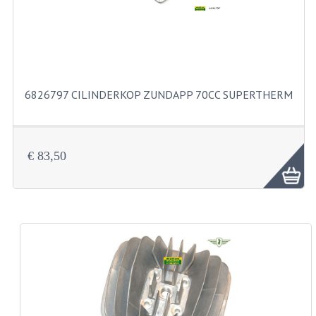
BUITENBANDEN 19"
BUITENBANDEN 21"
BEPLATING
6826797 CILINDERKOP ZUNDAPP 70CC SUPERTHERM
BOUTENSETS
ZUNDAPP 515 RVS
€ 83,50
ZUNDAPP 517 RVS
ZUNDAPP 529 RVS
BUDDY SEATS
BUDDY OVERTREKKEN
BUDDY SEAT ONDERDELEN