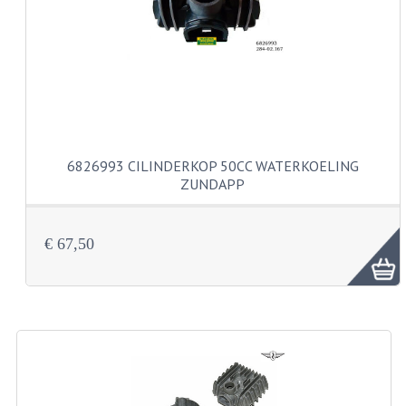
CARBURATEURS
SPROEIERSET BING 26MM
SPROEIERSET BING KLEIN 44-021
SPROEIERSET BING KLEIN NT 44-031
6826993 CILINDERKOP 50CC WATERKOELING
SPROEIERSET BING ZESKANT 44-051
ZUNDAPP
SPROEIERSET MIKUNI ZESKANT
CARTERDELEN
€ 67,50
CILINDERS EN ZUIGERS
CILINDERKITS
CILINDERKOPPEN
ZUIGERS EN ZUIGERVEREN