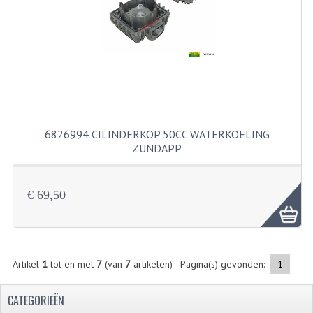
FILTERS EN TRECHTERS
KETTINGEN
KRUKASSEN
LAGERS EN KEERRINGEN
KEERRINGSETS
6826994 CILINDERKOP 50CC WATERKOELING
ZUNDAPP
LAGERS EN LAGERSETS
ONTSTEKINGSDELEN
€ 69,50
BOUGIE EN BOUGIEDOP
ELECTRONISCHE ONTSTEKING
Artikel
1
tot en met
7
(van
7
artikelen) - Pagina(s) gevonden:
1
PUNTEN ONTSTEKING
CATEGORIEËN
PAKKINGEN