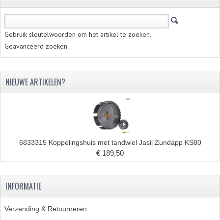
PAKKINGEN
TANDWIELEN
Gebruik sleutelwoorden om het artikel te zoeken.
UITLATEN
Geavanceerd zoeken
VERSNELLING
NIEUWE ARTIKELEN?
KS100 ONDERDELEN
KS125 ONDERDELEN
KS175 ONDERDELEN
6833315 Koppelingshuis met tandwiel Jasil Zundapp KS80
ZUNDAPP FAMEL
€ 189,50
NOS
KREIDLER
INFORMATIE
MOTORBLOK DELEN
Verzending & Retourneren