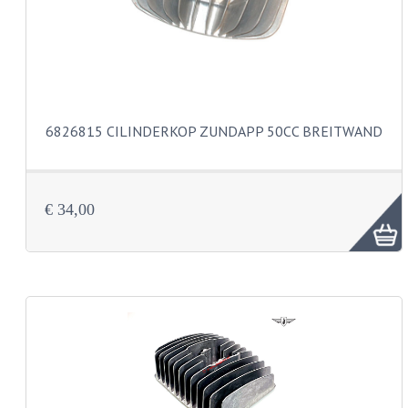
BUDDY SEATS
CRANKS EN STANDAARDS
EMBLEMEN EN STICKERS
FRAMEBEUGELS
6826815 CILINDERKOP ZUNDAPP 50CC BREITWAND
KETTINGKASTEN
MOTOROPHANGING
€ 34,00
REMMEN EN WIELEN
AANDRIJVERS EN LAGERS
ASSEN EN BUSSEN
BUITENBANDEN
REMDELEN