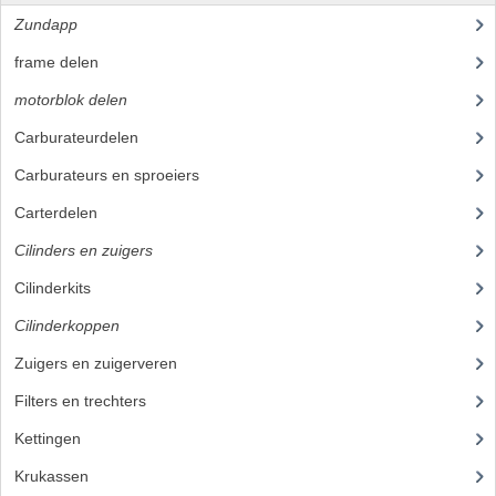
Zundapp
(2591)
PEDALEN
frame delen
(1282)
SPRUITSTUKKEN EN RUBBERS
motorblok delen
(712)
TANDWIELEN
Carburateurdelen
(7)
ACHTERTANDWIELEN
Carburateurs en sproeiers
(55)
Carterdelen
(34)
VOORTANDWIELEN
Cilinders en zuigers
(86)
UITLATEN EN BOCHTEN
Cilinderkits
(26)
UITLATEN
Cilinderkoppen
(7)
UITLAATBOCHTEN
Zuigers en zuigerveren
(43)
UITLAATONDERDELEN
Filters en trechters
(23)
Kettingen
(16)
VERSNELLING EN KOPPELING
Krukassen
(23)
KOPPELING ONDERDELEN