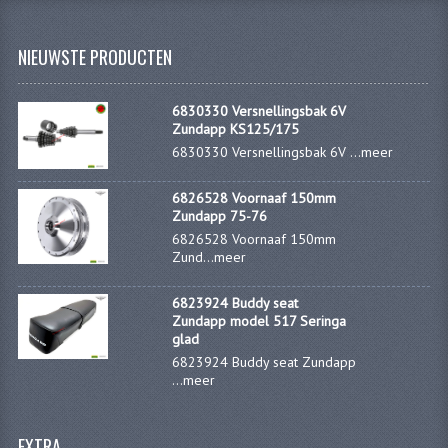
PAKKINGEN
NIEUWSTE PRODUCTEN
PEDALEN
REVISIESETS
6830330 Versnellingsbak 6V
Zundapp KS125/175
TANDWIELEN
6830330 Versnellingsbak 6V ...
meer
UITLATEN EN BOCHTEN
6826528 Voornaaf 150mm
Zundapp 75-76
VERSNELLING EN KOPPELING
6826528 Voornaaf 150mm
Zund...
meer
FRAME ONDERDELEN
ACHTERBRUG
6823924 Buddy seat
Zundapp model 517 Seringa
glad
BAGAGEDRAGERS EN VOETSTEUNEN
6823924 Buddy seat Zundapp
...
meer
BUDDY SEATS
BUDDY SEAT HOEZEN
EXTRA