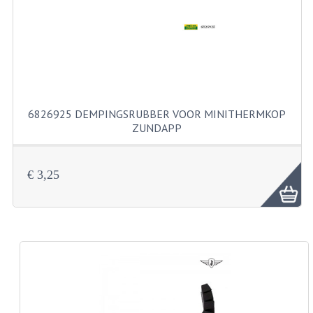
KABELS
SPIEGELS
STUREN
TELLER ONDERDELEN
6826925 DEMPINGSRUBBER VOOR MINITHERMKOP
TELLERS COMPLEET
ZUNDAPP
SPATBORDEN EN KENTEKENPLATEN
€ 3,25
TANK
VERLICHTING EN ELEKTRA
ACCU'S EN CLAXONS
ACHTERLICHTEN
KABELBOMEN