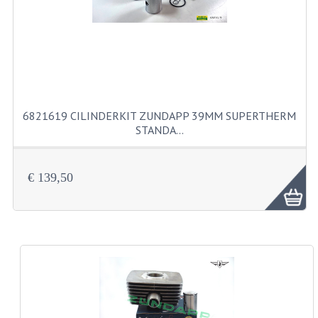
KABELS
SPIEGELS
STUREN
TELLER ONDERDELEN
6821619 CILINDERKIT ZUNDAPP 39MM SUPERTHERM
TELLERS COMPLEET
STANDA…
SPATBORDEN EN KENTEKENPLATEN
€ 139,50
TANK
VERLICHTING EN ELEKTRA
ACCU'S EN CLAXONS
ACHTERLICHTEN
KABELBOMEN