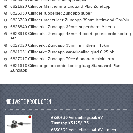
6821620 Cilinder Minitherm Standaard Plus Zundapp
6826930 Cilinder rubberset Zundapp super
6826750 Cilinder met zuiger Zundapp 39mm breitwand Chr/alu
6826840 Cilinderkit Zundapp 39mm supertherm Athena
6826918 Cilinderkit Zundapp 45mm 4 poort geforceerde koeling
Ath
6827020 Cilinderkit Zundapp 39mm minitherm 45km
6841031 Cilinderkit Zundapp waterkoeling glad 6,25 pk
6827017 Cilinderkit Zundapp 70cc 6 poorten minitherm
6821616 Cilinder geforceerde koeling laag Standaard Plus
Zundapp
NIEUWSTE PRODUCTEN
6830330 Versnellingsbak 6V
Zundapp KS125/175
6830330 Versnellingsbak 6V ...
meer