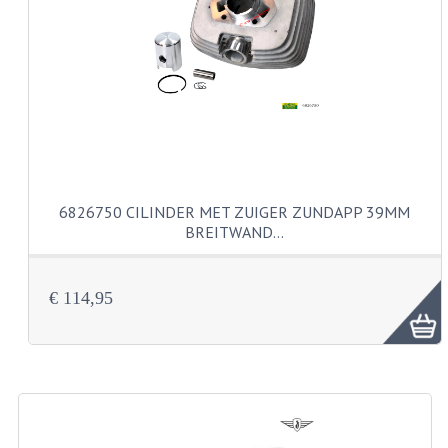
VERSNELLING ONDERDELEN
REVISIESETS
REVISIE 3 BAK HAND
REVISIE 3 BAK VOET
REVISIE 4 BAK VOET
6826750 CILINDER MET ZUIGER ZUNDAPP 39MM
BREITWAND…
REVISIE 5 BAK VOET
REVISIE KS80/314 MOTORBLOK
€ 114,95
REVISIE KS125/285 MOTORBLOK
OVERIG
WATERKOELING
KS50 KOPLAMPHUIS