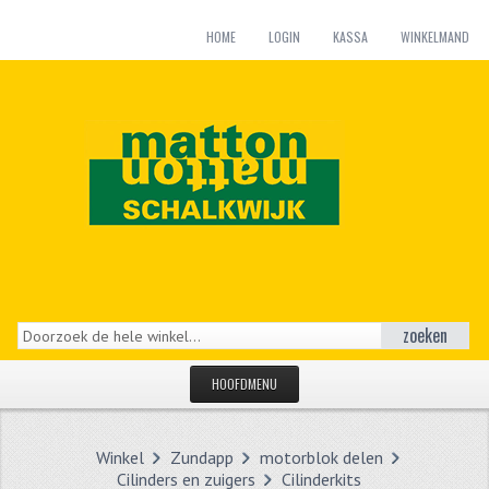
HOME
LOGIN
KASSA
WINKELMAND
zoeken
HOOFDMENU
HOME
Winkel
Zundapp
motorblok delen
CATEGORIEËN
Cilinders en zuigers
Cilinderkits