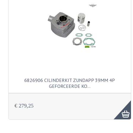
KABELS
SPIEGELS
STUREN
TELLER ONDERDELEN
TELLERS COMPLEET
TANK
6826906 CILINDERKIT ZUNDAPP 39MM 4P
VERLICHTING EN ELEKTRA
GEFORCEERDE KO…
ACCU'S EN CLAXONS
ACHTERLICHTEN
€ 279,25
KABELBOMEN
KOPLAMPEN