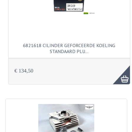
VELGEN EN SPAKEN
ALUMINIUM VELGEN
CHROMEN VELGEN
SPAKEN
6821618 CILINDER GEFORCEERDE KOELING
WIELEN DIVERSEN
STANDAARD PLU…
SCHOKBREKERS
€ 134,50
SLOTEN
STUUR EN BEDIENING
COCKPIT ONDERDELEN
HANDELS EN HANDVATTEN
MAGURA BLOKHANDELS