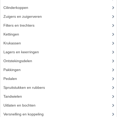
Cilinderkoppen
(7)
Zuigers en zuigerveren
(43)
Filters en trechters
(23)
Kettingen
(16)
Krukassen
(23)
Lagers en keerringen
(80)
Ontstekingsdelen
(83)
Pakkingen
(24)
Pedalen
(16)
Spruitstukken en rubbers
(17)
Tandwielen
(49)
Uitlaten en bochten
(106)
Versnelling en koppeling
(93)