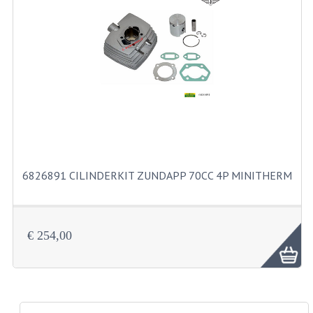
PAKKINGEN
PEDALEN
REVISIESETS
TANDWIELEN
UITLATEN EN BOCHTEN
VERSNELLING EN KOPPELING
6826891 CILINDERKIT ZUNDAPP 70CC 4P MINITHERM
FRAME ONDERDELEN
ACHTERBRUG
€ 254,00
BAGAGEDRAGERS EN VOETSTEUNEN
BUDDY SEATS
BUDDY SEAT HOEZEN