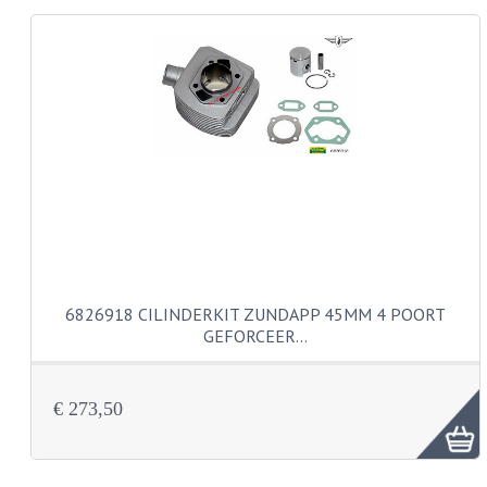
KABELS
LAMPEN
BA7S
BA9S
E10
BA15S
BAX15D
6826918 CILINDERKIT ZUNDAPP 45MM 4 POORT
GEFORCEER…
BAY15D
BA20D
€ 273,50
PX15D
LICHTSNOER EN KRIMPKOUS