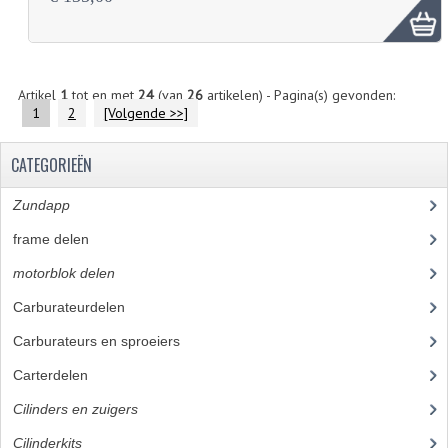
Artikel
1
tot en met
24
(van
26
artikelen) - Pagina(s) gevonden:
1
2
[Volgende >>]
CATEGORIEËN
Zundapp
(2591)
frame delen
(1282)
motorblok delen
(712)
Carburateurdelen
(7)
Carburateurs en sproeiers
(55)
Carterdelen
(34)
Cilinders en zuigers
(86)
Cilinderkits
(26)