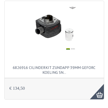
RICHTINGAANWIJZERS
SCHAKELAARS
VOORVORK
GEREEDSCHAP
SERVICE EN REPARATIE
REVISIE ZUNDAPP MOTORBLOK
REVISIE KREIDLER MOTORBLOK
6826916 CILINDERKIT ZUNDAPP 39MM GEFORC
KOELING SN…
SPAKEN VAN WIELEN
UNIVERSELE ARTIKELEN
€ 134,50
BINNENBANDEN 16-23"
BOUGIES