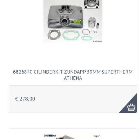
PAKKINGEN
TANDWIELEN
UITLATEN
VERSNELLING
KS100 ONDERDELEN
KS125 ONDERDELEN
6826840 CILINDERKIT ZUNDAPP 39MM SUPERTHERM
KS175 ONDERDELEN
ATHENA
ZUNDAPP FAMEL
€ 278,00
NOS
KREIDLER
MOTORBLOK DELEN