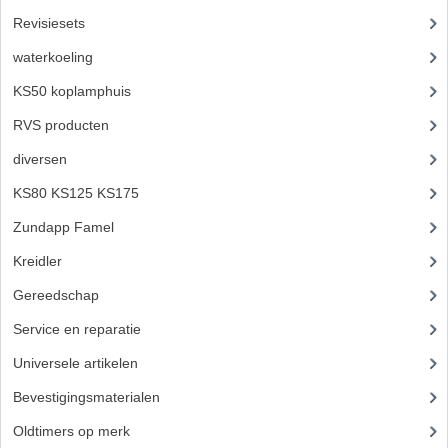
Revisiesets
(85)
waterkoeling
(50)
KS50 koplamphuis
(22)
RVS producten
(127)
diversen
(3)
KS80 KS125 KS175
(310)
Zundapp Famel
(61)
Kreidler
(648)
Gereedschap
(5)
Service en reparatie
(23)
Universele artikelen
(295)
Bevestigingsmaterialen
(120)
Oldtimers op merk
(73)