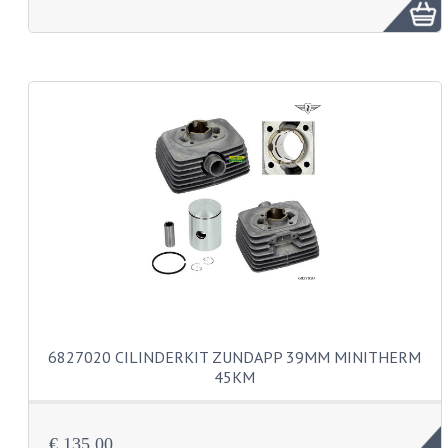
FRAME ONDERDELEN
MOTORBLOK ONDERDELEN
DRIEWIELERS
FOLDERS EN ONDERDELENBOEKEN
MODELOVERZICHTEN PER JAAR
ONDERDELENBOEKEN
ELECTRISCHE SCHEMA'S
ACCOUNT
CONTACT
6827020 CILINDERKIT ZUNDAPP 39MM MINITHERM
45KM
€ 135,00