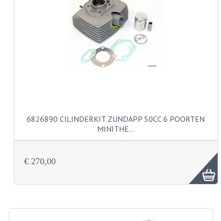
CARBURATEURS EN SPROEIERS
SPROEIERSET MIKUNI ZESKANT
SPROEIERSET BING KLEIN 44-021
SPROEIERSET BING KLEIN NT 44-031
SPROEIERSET BING ZESKANT 44-051
CARTERDELEN
6826890 CILINDERKIT ZUNDAPP 50CC 6 POORTEN
CILINDERS EN ZUIGERS
MINITHE…
KETTINGEN
€ 270,00
KRUKASSEN
LAGERS EN KEERRINGEN
ONTSTEKINGSDELEN