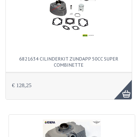
FILTERS EN TRECHTERS
KETTINGEN
KRUKASSEN
LAGERS EN KEERRINGEN
KEERRINGSETS
6821634 CILINDERKIT ZUNDAPP 50CC SUPER
COMBINETTE
LAGERS EN LAGERSETS
ONTSTEKINGSDELEN
€ 128,25
BOUGIE EN BOUGIEDOP
ELECTRONISCHE ONTSTEKING
PUNTEN ONTSTEKING
PAKKINGEN