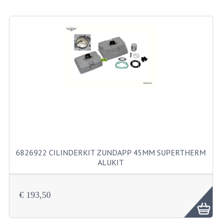
BEVESTIGINGSMATERIALEN
RVS
MOEREN
MOEREN
BORGMOEREN
DOPMOEREN
FLENSMOEREN
RINGEN
6826922 CILINDERKIT ZUNDAPP 45MM SUPERTHERM
ALUKIT
BORGRINGEN
ONDERLEGRINGEN
€ 193,50
VEERRINGEN