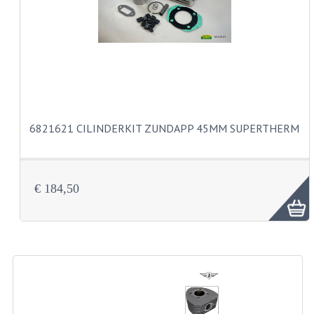
CARBURATEURS
SPROEIERSET BING 26MM
SPROEIERSET BING KLEIN 44-021
SPROEIERSET BING KLEIN NT 44-031
6821621 CILINDERKIT ZUNDAPP 45MM SUPERTHERM
SPROEIERSET BING ZESKANT 44-051
SPROEIERSET MIKUNI ZESKANT
CARTERDELEN
€ 184,50
CILINDERS EN ZUIGERS
CILINDERKITS
CILINDERKOPPEN
ZUIGERS EN ZUIGERVEREN