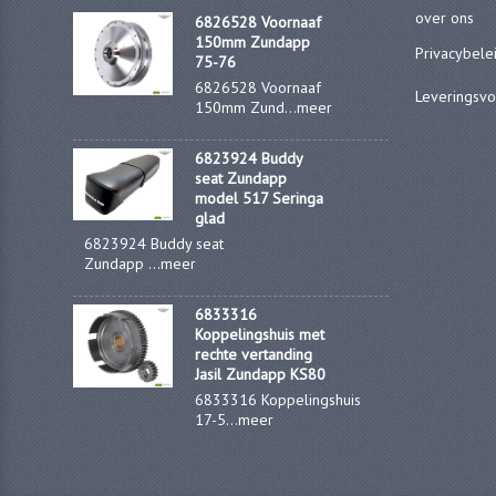
over ons
6826528 Voornaaf
150mm Zundapp
Privacybele
75-76
6826528 Voornaaf
Leveringsv
150mm Zund...
meer
6823924 Buddy
seat Zundapp
model 517 Seringa
glad
6823924 Buddy seat
Zundapp ...
meer
6833316
Koppelingshuis met
rechte vertanding
Jasil Zundapp KS80
6833316 Koppelingshuis
17-5...
meer