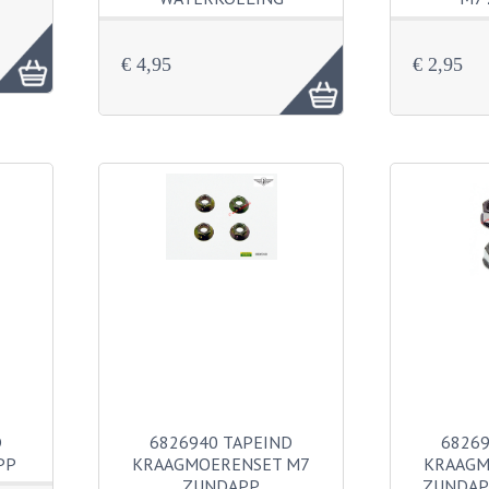
€ 4,95
€ 2,95
D
6826940 TAPEIND
68269
PP
KRAAGMOERENSET M7
KRAAGM
ZUNDAPP
ZUNDAP