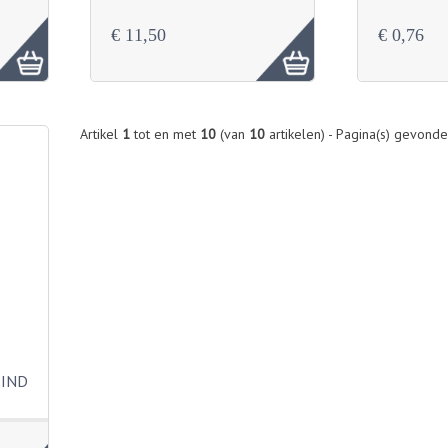
€ 11,50
€ 0,76
Artikel
1
tot en met
10
(van
10
artikelen) - Pagina(s) gevond
EIND