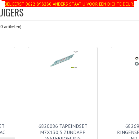
BEL EERST 0622 898280 ANDERS STAAT U VOOR EEN DICHTE DEUR.
ZUIGERS
10
artikelen)
ET
6820086 TAPEINDSET
68269
AC
M7X130,5 ZUNDAPP
RINGENS
WATERKOELING
M7