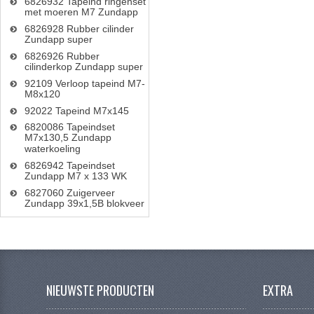
6826932 Tapeind ringenset
met moeren M7 Zundapp
6826928 Rubber cilinder
Zundapp super
6826926 Rubber
cilinderkop Zundapp super
92109 Verloop tapeind M7-
M8x120
92022 Tapeind M7x145
6820086 Tapeindset
M7x130,5 Zundapp
waterkoeling
6826942 Tapeindset
Zundapp M7 x 133 WK
6827060 Zuigerveer
Zundapp 39x1,5B blokveer
NIEUWSTE PRODUCTEN
EXTRA