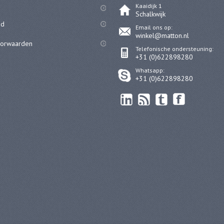
Kaaidijk 1
Schalkwijk
id
Email ons op:
winkel@matton.nl
oorwaarden
Telefonische ondersteuning:
+31 (0)622898280
Whatsapp:
+31 (0)622898280