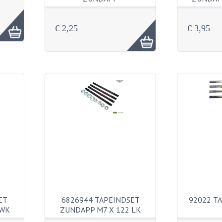
€ 2,25
€ 3,95
ET
6826944 TAPEINDSET
92022 T
 WK
ZUNDAPP M7 X 122 LK