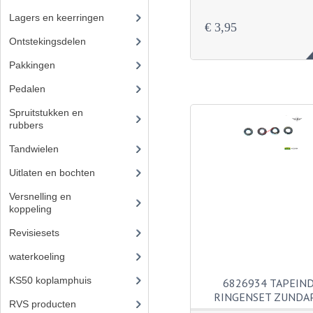
Lagers en keerringen
(80)
€ 3,95
Ontstekingsdelen
(83)
Pakkingen
(24)
Pedalen
(16)
Spruitstukken en
rubbers
(17)
Tandwielen
(49)
Uitlaten en bochten
(106)
Versnelling en
koppeling
(93)
Revisiesets
(85)
waterkoeling
(50)
KS50 koplamphuis
(22)
6826934 TAPEIN
RINGENSET ZUNDA
RVS producten
(127)