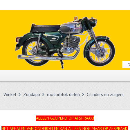
Winkel
Zundapp
motorblok delen
Cilinders en zuigers
ALLEEN GEOPEND OP AFSPRAAK!
HET AFHALEN VAN ONDERDELEN KAN ALLEEN NOG MAAR OP AFSPRAAK.