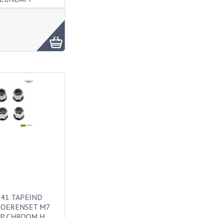
41 TAPEIND
OERENSET M7
P CHROOM H…