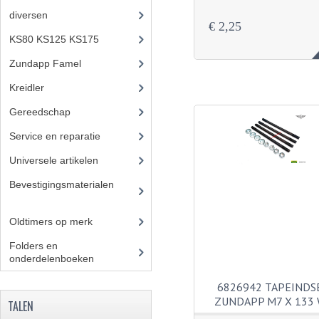
diversen
(3)
€ 2,25
KS80 KS125 KS175
(309)
Zundapp Famel
(61)
Kreidler
(648)
Gereedschap
(5)
Service en reparatie
(23)
Universele artikelen
(295)
Bevestigingsmaterialen
(12
0)
Oldtimers op merk
(73)
Folders en
onderdelenboeken
(86)
6826942 TAPEINDS
ZUNDAPP M7 X 133
TALEN