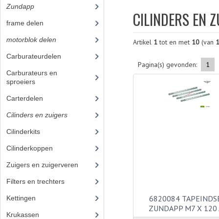
Zundapp
(2590)
CILINDERS EN 
frame delen
(1282)
motorblok delen
(712)
Artikel
1
tot en met
10
(van
Carburateurdelen
(7)
Pagina(s) gevonden:
1
Carburateurs en
sproeiers
(55)
Carterdelen
(34)
Cilinders en zuigers
(86)
Cilinderkits
(26)
Cilinderkoppen
(7)
Zuigers en zuigerveren
(43)
Filters en trechters
(23)
6820084 TAPEINDS
Kettingen
(16)
ZUNDAPP M7 X 120 
Krukassen
(23)