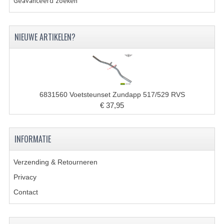
Geavanceerd zoeken
CARBURATEURS EN SPROEIERS
SPROEIERSET MIKUNI ZESKANT
NIEUWE ARTIKELEN?
SPROEIERSET BING KLEIN 44-021
SPROEIERSET BING KLEIN NT 44-031
SPROEIERSET BING ZESKANT 44-051
6831560 Voetsteunset Zundapp 517/529 RVS
€ 37,95
CARTERDELEN
CILINDERS EN ZUIGERS
INFORMATIE
KETTINGEN
Verzending & Retourneren
KRUKASSEN
Privacy
LAGERS EN KEERRINGEN
Contact
ONTSTEKINGSDELEN