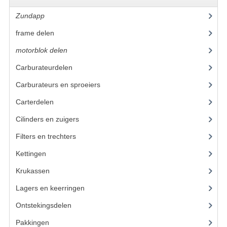
Zundapp
(2591)
VERSNELLING ONDERDELEN
frame delen
(1282)
REVISIESETS
motorblok delen
(712)
REVISIE 3 BAK HAND
Carburateurdelen
(7)
REVISIE 3 BAK VOET
Carburateurs en sproeiers
(55)
REVISIE 4 BAK VOET
Carterdelen
(34)
Cilinders en zuigers
(86)
REVISIE 5 BAK VOET
Filters en trechters
(23)
REVISIE KS80/314 MOTORBLOK
Kettingen
(16)
REVISIE KS125/285 MOTORBLOK
Krukassen
(23)
OVERIG
Lagers en keerringen
(80)
WATERKOELING
Ontstekingsdelen
(83)
Pakkingen
(24)
KS50 KOPLAMPHUIS