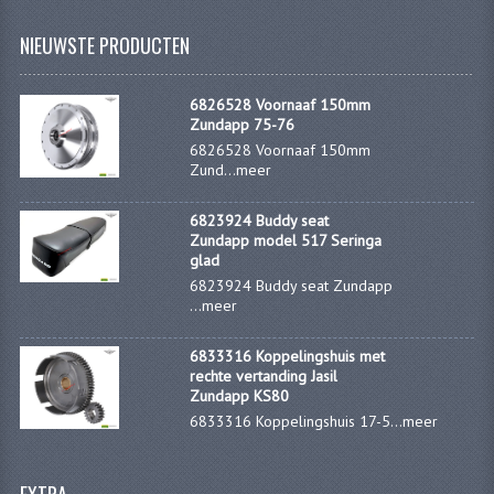
BUDDY SEAT ONDERDELEN
NIEUWSTE PRODUCTEN
BUDDY SEATS
6826528 Voornaaf 150mm
CRANKS EN STANDAARDS
Zundapp 75-76
6826528 Voornaaf 150mm
EMBLEMEN EN STICKERS
Zund...
meer
FRAMEBEPLATING
6823924 Buddy seat
Zundapp model 517 Seringa
REMMEN EN WIELEN
glad
6823924 Buddy seat Zundapp
SCHOKBREKERS
...
meer
SLOTEN
6833316 Koppelingshuis met
rechte vertanding Jasil
SPATBORDEN EN KENTEKENPLATEN
Zundapp KS80
6833316 Koppelingshuis 17-5...
meer
STUUR EN BEDIENING
HANDELS EN HANDVATTEN