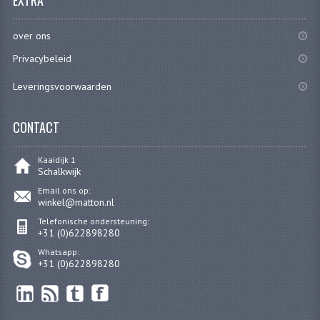
EXTRA
KABELS
over ons
SPIEGELS
Privacybeleid
STUREN
Leveringsvoorwaarden
TELLER ONDERDELEN
CONTACT
TELLERS COMPLEET
Kaaidijk 1
TANK
Schalkwijk
Email ons op:
VERLICHTING EN ELEKTRA
winkel@matton.nl
Telefonische ondersteuning:
ACCU'S EN CLAXONS
+31 (0)622898280
ACHTERLICHTEN
Whatsapp:
+31 (0)622898280
KABELBOMEN
KOPLAMPEN