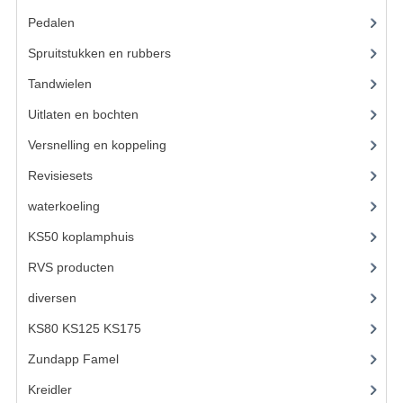
Pedalen
(16)
RVS PRODUCTEN
Spruitstukken en rubbers
(17)
RVS BOUTEN EN MOEREN
Tandwielen
(49)
DIVERSEN
Uitlaten en bochten
(106)
Versnelling en koppeling
(93)
KS80 KS125 KS175
Revisiesets
(85)
KS80 ONDERDELEN
waterkoeling
(50)
KICKSTARTER
KS50 koplamphuis
(22)
KOPPELING
RVS producten
(127)
KRUKASSEN
diversen
(3)
KS80 KS125 KS175
(310)
LAGERS EN KEERRINGEN
Zundapp Famel
(61)
ONTSTEKING
Kreidler
(648)