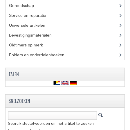
PAKKINGEN
Gereedschap
(5)
TANDWIELEN
Service en reparatie
(23)
UITLATEN
Universele artikelen
(295)
Bevestigingsmaterialen
(120)
VERSNELLING
Oldtimers op merk
(73)
KS100 ONDERDELEN
Folders en onderdelenboeken
(86)
KS125 ONDERDELEN
KS175 ONDERDELEN
TALEN
ZUNDAPP FAMEL
NOS
SNELZOEKEN
KREIDLER
MOTORBLOK DELEN
Gebruik sleutelwoorden om het artikel te zoeken.