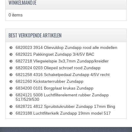
WINKELMANDJE
PAKKINGEN
0 items
PEDALEN
REVISIESETS
BEST VERKOPENDE ARTIKELEN
TANDWIELEN
6820023 3914 Olievuldop Zundapp rood alle modellen
UITLATEN EN BOCHTEN
6829221 Pakkingset Zundapp 3/4/5V BAC
6827218 Vliegwielspie 3x3,7mm Zundapp/kreidler
VERSNELLING EN KOPPELING
6820024 0203 Oliepeil schroef rood Zundapp
6821258 4316 Schakelpedaal Zundapp 4/5V recht
FRAME ONDERDELEN
6821260 Kickstarterrubber Zundapp
6834200 0101 Borgplaat krukas Zundapp
ACHTERBRUG
6824121 5008 Luchtfilterelement rubber Zundapp
517/529/530
BAGAGEDRAGERS EN VOETSTEUNEN
6828721 4812 Spruitstukrubber Zundapp 17mm Bing
BUDDY SEATS
6823188 Luchtfilterkelk Zundapp 19mm model 517
BUDDY SEAT HOEZEN