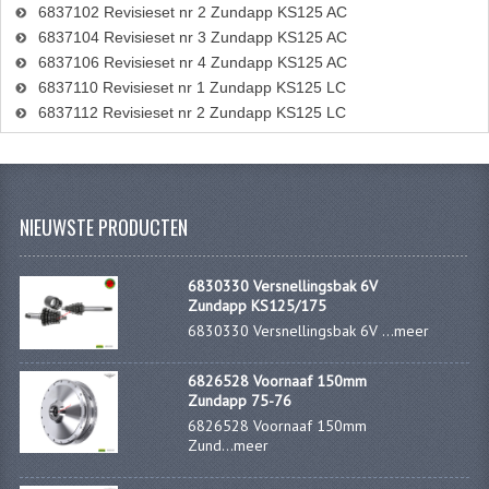
6837102 Revisieset nr 2 Zundapp KS125 AC
6837104 Revisieset nr 3 Zundapp KS125 AC
REMLEIDINGEN
6837106 Revisieset nr 4 Zundapp KS125 AC
SCHOKBREKERS
6837110 Revisieset nr 1 Zundapp KS125 LC
6837112 Revisieset nr 2 Zundapp KS125 LC
SMEERMIDDELEN
SPROEIERS
SPROEIERSET BING 26MM
NIEUWSTE PRODUCTEN
SPROEIERSET BING 33MM
6830330 Versnellingsbak 6V
Zundapp KS125/175
SPROEIERSET BING 6 KANT 44-051
6830330 Versnellingsbak 6V ...
meer
SPROEIERSET MIKUNI ZESKANT
6826528 Voornaaf 150mm
SPROEIERSET BING NT 44-031
Zundapp 75-76
6826528 Voornaaf 150mm
SPROEIERSET BING KLEIN 44-021
Zund...
meer