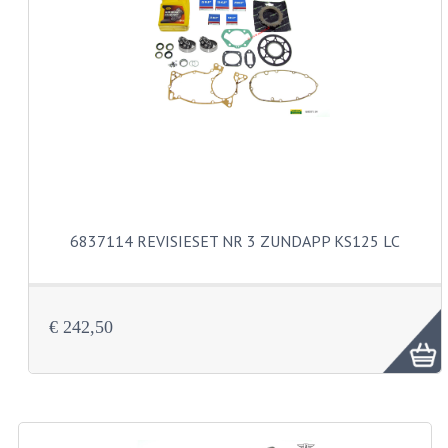
CARBURATEURS EN SPROEIERS
SPROEIERSET MIKUNI ZESKANT
SPROEIERSET BING KLEIN 44-021
SPROEIERSET BING KLEIN NT 44-031
SPROEIERSET BING ZESKANT 44-051
CARTERDELEN
6837114 REVISIESET NR 3 ZUNDAPP KS125 LC
CILINDERS EN ZUIGERS
KETTINGEN
€ 242,50
KRUKASSEN
LAGERS EN KEERRINGEN
ONTSTEKINGSDELEN