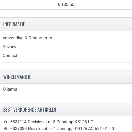
€ 199,50
KABELS
LAMPEN
INFORMATIE
BA7S
Verzending & Retourneren
BA9S
Privacy
Contact
E10
BA15S
WINKELMANDJE
BAX15D
0 items
BAY15D
BA20D
BEST VERKOPENDE ARTIKELEN
PX15D
6837114 Revisieset nr 3 Zundapp KS125 LC
6837096 Revisieset nr 4 Zundapp KS125 AC 521-01 L0
LICHTSNOER EN KRIMPKOUS