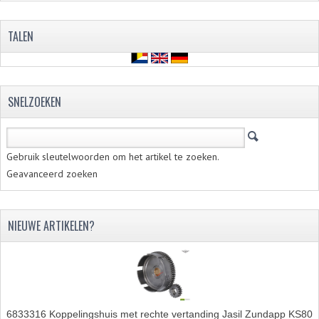
RICHTINGAANWIJZERS
TALEN
SCHAKELAARS
VOORVORK
SNELZOEKEN
GEREEDSCHAP
SERVICE EN REPARATIE
Gebruik sleutelwoorden om het artikel te zoeken.
REVISIE ZUNDAPP MOTORBLOK
Geavanceerd zoeken
REVISIE KREIDLER MOTORBLOK
NIEUWE ARTIKELEN?
SPAKEN VAN WIELEN
UNIVERSELE ARTIKELEN
BINNENBANDEN 16-23"
BOUGIES
6833316 Koppelingshuis met rechte vertanding Jasil Zundapp KS80