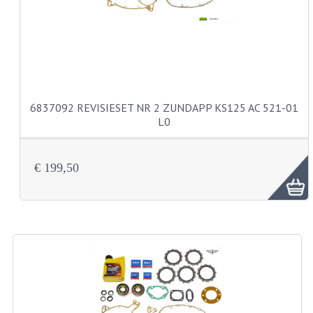
VELGEN EN SPAKEN
ALUMINIUM VELGEN
CHROMEN VELGEN
SPAKEN
6837092 REVISIESET NR 2 ZUNDAPP KS125 AC 521-01
WIELEN DIVERSEN
L0
SCHOKBREKERS
€ 199,50
SLOTEN
STUUR EN BEDIENING
COCKPIT ONDERDELEN
HANDELS EN HANDVATTEN
MAGURA BLOKHANDELS