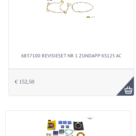
CARBURATEURS
SPROEIERSET BING 26MM
SPROEIERSET BING KLEIN 44-021
SPROEIERSET BING KLEIN NT 44-031
6837100 REVISIESET NR 1 ZUNDAPP KS125 AC
SPROEIERSET BING ZESKANT 44-051
SPROEIERSET MIKUNI ZESKANT
CARTERDELEN
€ 152,50
CILINDERS EN ZUIGERS
CILINDERKITS
CILINDERKOPPEN
ZUIGERS EN ZUIGERVEREN