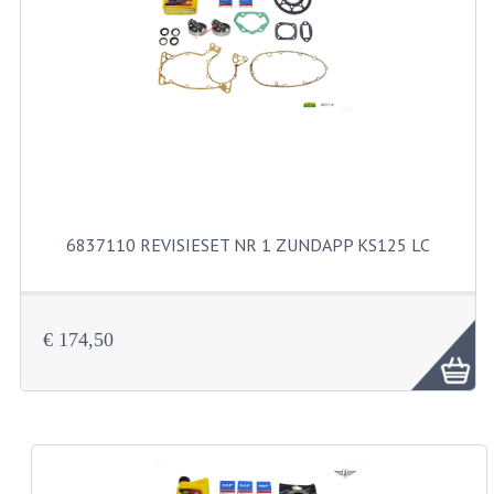
RVS PRODUCTEN
RVS BOUTEN EN MOEREN
DIVERSEN
KS80 KS125 KS175
KS80 ONDERDELEN
6837110 REVISIESET NR 1 ZUNDAPP KS125 LC
KICKSTARTER
KOPPELING
€ 174,50
KRUKASSEN
LAGERS EN KEERRINGEN
ONTSTEKING