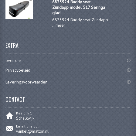
BEVESTIGINGSMATERIALEN
6823924 Buddy seat
Zundapp model 517 Seringa
RVS
glad
6823924 Buddy seat Zundapp
...
meer
MOEREN
MOEREN
EXTRA
BORGMOEREN
over ons
DOPMOEREN
Privacybeleid
FLENSMOEREN
Leveringsvoorwaarden
RINGEN
CONTACT
BORGRINGEN
ONDERLEGRINGEN
Kaaidijk 1
Schalkwijk
VEERRINGEN
Email ons op:
winkel@matton.nl