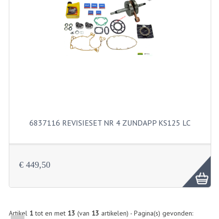
PAKKINGEN
PEDALEN
REVISIESETS
TANDWIELEN
UITLATEN EN BOCHTEN
VERSNELLING EN KOPPELING
6837116 REVISIESET NR 4 ZUNDAPP KS125 LC
FRAME ONDERDELEN
ACHTERBRUG
€ 449,50
BAGAGEDRAGERS EN VOETSTEUNEN
BUDDY SEATS
BUDDY SEAT HOEZEN
Artikel
1
tot en met
13
(van
13
artikelen) - Pagina(s) gevonden: