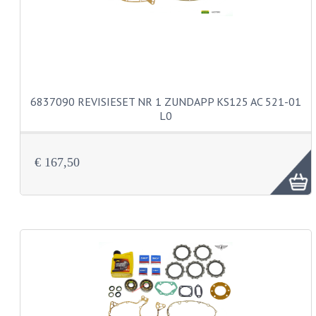
BUDDY SEATS
CRANKS EN STANDAARDS
EMBLEMEN EN STICKERS
FRAMEBEUGELS
6837090 REVISIESET NR 1 ZUNDAPP KS125 AC 521-01
L0
KETTINGKASTEN
MOTOROPHANGING
€ 167,50
REMMEN EN WIELEN
AANDRIJVERS EN LAGERS
ASSEN EN BUSSEN
BUITENBANDEN
REMDELEN