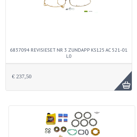
KABELS
SPIEGELS
STUREN
TELLER ONDERDELEN
6837094 REVISIESET NR 3 ZUNDAPP KS125 AC 521-01
TELLERS COMPLEET
L0
SPATBORDEN EN KENTEKENPLATEN
€ 237,50
TANK
VERLICHTING EN ELEKTRA
ACCU'S EN CLAXONS
ACHTERLICHTEN
KABELBOMEN