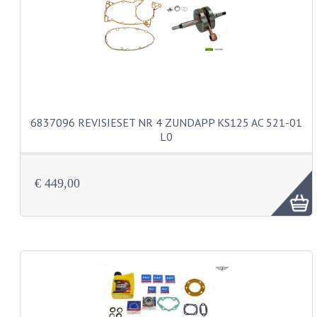
KOPLAMPEN
RICHTINGAANWIJZERS
SCHAKELAARS
VOORVORK ONDERDELEN
6837096 REVISIESET NR 4 ZUNDAPP KS125 AC 521-01
VOORVORK COMPLEET
L0
VOORVORK 517
€ 449,00
VOORVORK 529 TROMMEL
VOORVORK 530 SCHIJFREM
MOTORBLOK DELEN
CARBURATEURDELEN
CARBURATEURS EN SPROEIERS