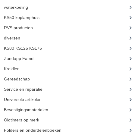
KABELS
waterkoeling
(50)
KS50 koplamphuis
(22)
SPIEGELS
RVS producten
(127)
STUREN
diversen
(3)
TELLER ONDERDELEN
KS80 KS125 KS175
(310)
TELLERS COMPLEET
Zundapp Famel
(61)
TANK
Kreidler
(648)
Gereedschap
(5)
VERLICHTING EN ELEKTRA
Service en reparatie
(23)
ACCU'S EN CLAXONS
Universele artikelen
(295)
ACHTERLICHTEN
Bevestigingsmaterialen
(120)
KABELBOMEN
Oldtimers op merk
(73)
Folders en onderdelenboeken
(86)
KOPLAMPEN