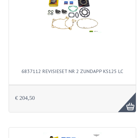
PAKKINGEN
TANDWIELEN
UITLATEN
VERSNELLING
KS100 ONDERDELEN
KS125 ONDERDELEN
6837112 REVISIESET NR 2 ZUNDAPP KS125 LC
KS175 ONDERDELEN
ZUNDAPP FAMEL
€ 204,50
NOS
KREIDLER
MOTORBLOK DELEN