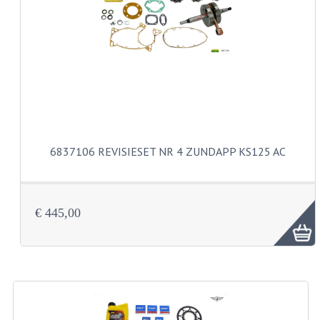
VERSNELLING ONDERDELEN
REVISIESETS
REVISIE 3 BAK HAND
REVISIE 3 BAK VOET
REVISIE 4 BAK VOET
6837106 REVISIESET NR 4 ZUNDAPP KS125 AC
REVISIE 5 BAK VOET
REVISIE KS80/314 MOTORBLOK
€ 445,00
REVISIE KS125/285 MOTORBLOK
OVERIG
WATERKOELING
KS50 KOPLAMPHUIS