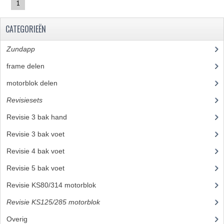
1
BUDDY SEAT ONDERDELEN
CATEGORIEËN
BUDDY SEATS
Zundapp
(2591)
CRANKS EN STANDAARDS
frame delen
(1282)
EMBLEMEN EN STICKERS
motorblok delen
(712)
FRAMEBEPLATING
Revisiesets
(85)
REMMEN EN WIELEN
Revisie 3 bak hand
(14)
SCHOKBREKERS
Revisie 3 bak voet
(15)
Revisie 4 bak voet
(17)
SLOTEN
Revisie 5 bak voet
(22)
SPATBORDEN EN KENTEKENPLATEN
Revisie KS80/314 motorblok
(4)
STUUR EN BEDIENING
Revisie KS125/285 motorblok
(13)
HANDELS EN HANDVATTEN
Overig