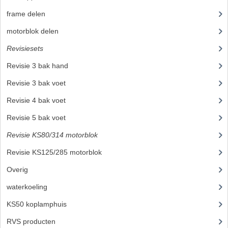
KOPLAMPEN
frame delen
(1282)
RICHTINGAANWIJZERS
motorblok delen
(712)
Revisiesets
(85)
SCHAKELAARS
Revisie 3 bak hand
(14)
VOORVORK ONDERDELEN
Revisie 3 bak voet
(15)
VOORVORK COMPLEET
Revisie 4 bak voet
(17)
VOORVORK 517
Revisie 5 bak voet
(22)
VOORVORK 529 TROMMEL
Revisie KS80/314 motorblok
(4)
Revisie KS125/285 motorblok
(13)
VOORVORK 530 SCHIJFREM
Overig
MOTORBLOK DELEN
waterkoeling
(50)
CARBURATEURDELEN
KS50 koplamphuis
(22)
CARBURATEURS EN SPROEIERS
RVS producten
(127)