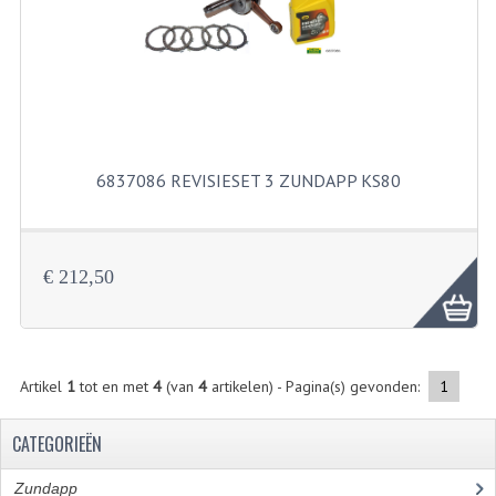
KABELS
SPIEGELS
STUREN
TELLER ONDERDELEN
6837086 REVISIESET 3 ZUNDAPP KS80
TELLERS COMPLEET
SPATBORDEN EN KENTEKENPLATEN
€ 212,50
TANK
VERLICHTING EN ELEKTRA
ACCU'S EN CLAXONS
Artikel
1
tot en met
4
(van
4
artikelen) - Pagina(s) gevonden:
1
ACHTERLICHTEN
CATEGORIEËN
KABELBOMEN
Zundapp
(2590)