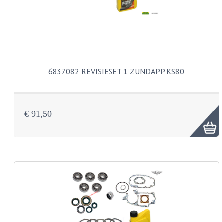
BUDDY SEATS
CRANKS EN STANDAARDS
EMBLEMEN EN STICKERS
FRAMEBEUGELS
6837082 REVISIESET 1 ZUNDAPP KS80
KETTINGKASTEN
MOTOROPHANGING
€ 91,50
REMMEN EN WIELEN
AANDRIJVERS EN LAGERS
ASSEN EN BUSSEN
BUITENBANDEN
REMDELEN