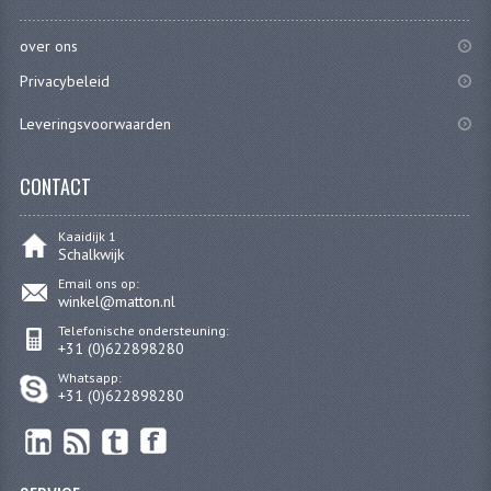
RVS PRODUCTEN
over ons
Privacybeleid
RVS BOUTEN EN MOEREN
Leveringsvoorwaarden
DIVERSEN
KS80 KS125 KS175
CONTACT
KS80 ONDERDELEN
Kaaidijk 1
Schalkwijk
KICKSTARTER
Email ons op:
winkel@matton.nl
KOPPELING
Telefonische ondersteuning:
+31 (0)622898280
KRUKASSEN
Whatsapp:
+31 (0)622898280
LAGERS EN KEERRINGEN
ONTSTEKING