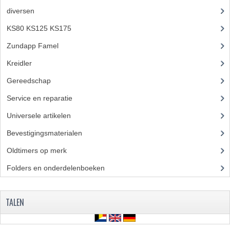
CARBURATEURS
diversen
(3)
KS80 KS125 KS175
(309)
SPROEIERSET BING 26MM
Zundapp Famel
(61)
SPROEIERSET BING KLEIN 44-021
Kreidler
(648)
SPROEIERSET BING KLEIN NT 44-031
Gereedschap
(5)
SPROEIERSET BING ZESKANT 44-051
Service en reparatie
(23)
SPROEIERSET MIKUNI ZESKANT
Universele artikelen
(295)
Bevestigingsmaterialen
(120)
CARTERDELEN
Oldtimers op merk
(73)
CILINDERS EN ZUIGERS
Folders en onderdelenboeken
(86)
CILINDERKITS
CILINDERKOPPEN
TALEN
ZUIGERS EN ZUIGERVEREN