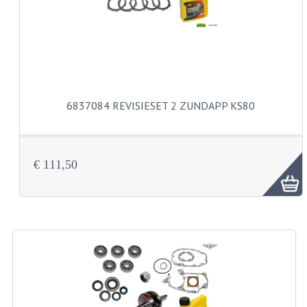
VELGEN EN SPAKEN
ALUMINIUM VELGEN
CHROMEN VELGEN
SPAKEN
6837084 REVISIESET 2 ZUNDAPP KS80
WIELEN DIVERSEN
SCHOKBREKERS
€ 111,50
SLOTEN
STUUR EN BEDIENING
COCKPIT ONDERDELEN
HANDELS EN HANDVATTEN
MAGURA BLOKHANDELS