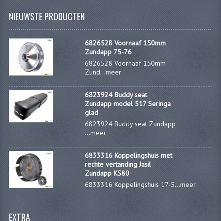
NIEUWSTE PRODUCTEN
VERSNELLING ONDERDELEN
REVISIESETS
6826528 Voornaaf 150mm
Zundapp 75-76
REVISIE 3 BAK HAND
6826528 Voornaaf 150mm
Zund...
meer
REVISIE 3 BAK VOET
6823924 Buddy seat
REVISIE 4 BAK VOET
Zundapp model 517 Seringa
glad
REVISIE 5 BAK VOET
6823924 Buddy seat Zundapp
...
meer
REVISIE KS80/314 MOTORBLOK
6833316 Koppelingshuis met
REVISIE KS125/285 MOTORBLOK
rechte vertanding Jasil
Zundapp KS80
OVERIG
6833316 Koppelingshuis 17-5...
meer
WATERKOELING
EXTRA
KS50 KOPLAMPHUIS