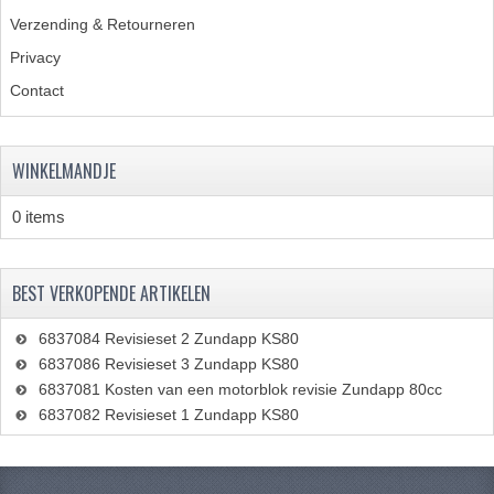
Verzending & Retourneren
PEDALEN
Privacy
SPRUITSTUKKEN EN RUBBERS
Contact
TANDWIELEN
WINKELMANDJE
ACHTERTANDWIELEN
VOORTANDWIELEN
0 items
UITLATEN EN BOCHTEN
BEST VERKOPENDE ARTIKELEN
UITLATEN
6837084 Revisieset 2 Zundapp KS80
UITLAATBOCHTEN
6837086 Revisieset 3 Zundapp KS80
6837081 Kosten van een motorblok revisie Zundapp 80cc
UITLAATONDERDELEN
6837082 Revisieset 1 Zundapp KS80
VERSNELLING EN KOPPELING
KOPPELING ONDERDELEN