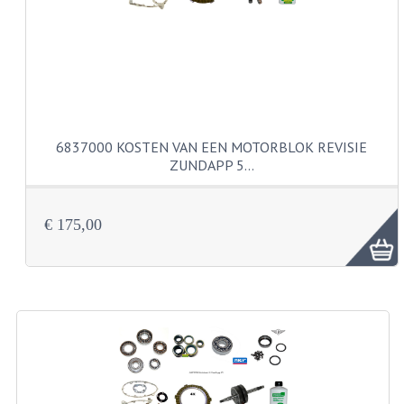
CARBURATEURS
SPROEIERSET BING 26MM
SPROEIERSET BING KLEIN 44-021
SPROEIERSET BING KLEIN NT 44-031
6837000 KOSTEN VAN EEN MOTORBLOK REVISIE
ZUNDAPP 5…
SPROEIERSET BING ZESKANT 44-051
SPROEIERSET MIKUNI ZESKANT
€ 175,00
CARTERDELEN
CILINDERS EN ZUIGERS
CILINDERKITS
CILINDERKOPPEN
ZUIGERS EN ZUIGERVEREN