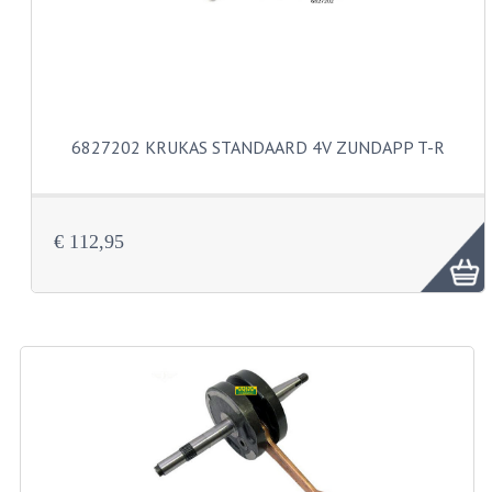
VELGEN EN SPAKEN
ALUMINIUM VELGEN
CHROMEN VELGEN
SPAKEN
6827202 KRUKAS STANDAARD 4V ZUNDAPP T-R
WIELEN DIVERSEN
SCHOKBREKERS
€ 112,95
SLOTEN
STUUR EN BEDIENING
COCKPIT ONDERDELEN
HANDELS EN HANDVATTEN
MAGURA BLOKHANDELS