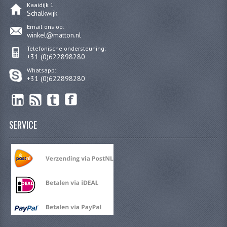
Kaaidijk 1
BROMFIETSEN OVERIG
Schalkwijk
Email ons op:
OUDE VOORRAAD
winkel@matton.nl
OLDTIMERS OP MERK
Telefonische ondersteuning:
+31 (0)622898280
SOLEX ONDERDELEN
Whatsapp:
+31 (0)622898280
DE GRABBELTON VAN MATTON
ALLERLEI GEBRUIKTE ONDERDELEN
SERVICE
FRAMEDELEN
TANKS
KREIDLER ONDERDELEN GEBRUIKT
MOTORBLOKKEN DIVERSE MERKEN
PUCH/TOMOS ONDERDELEN GEBRUIKT