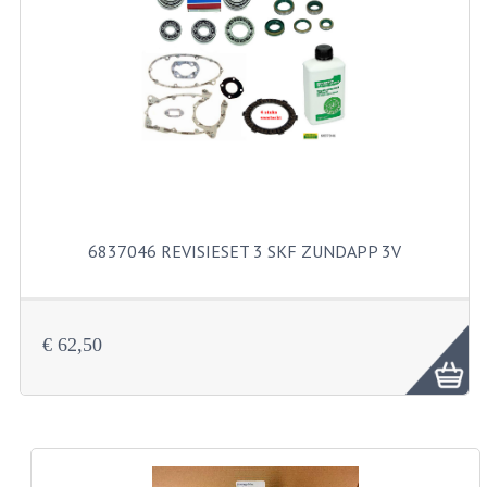
PAKKINGEN
PEDALEN
REVISIESETS
TANDWIELEN
UITLATEN EN BOCHTEN
VERSNELLING EN KOPPELING
6837046 REVISIESET 3 SKF ZUNDAPP 3V
FRAME ONDERDELEN
ACHTERBRUG
€ 62,50
BAGAGEDRAGERS EN VOETSTEUNEN
BUDDY SEATS
BUDDY SEAT HOEZEN