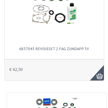
RVS PRODUCTEN
RVS BOUTEN EN MOEREN
DIVERSEN
KS80 KS125 KS175
6837043 REVISIESET 2 FAG ZUNDAPP 3V
KS80 ONDERDELEN
KICKSTARTER
€ 62,50
KOPPELING
KRUKASSEN
LAGERS EN KEERRINGEN
ONTSTEKING