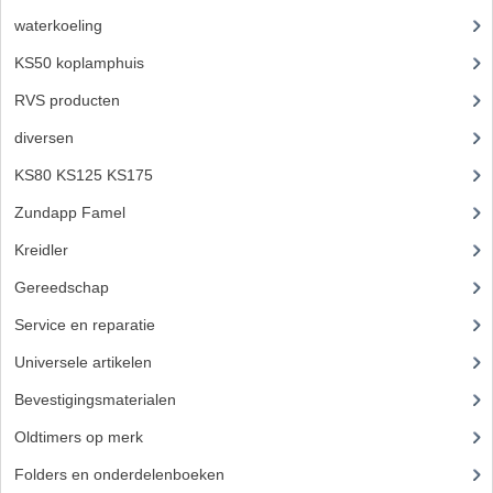
waterkoeling
(50)
KABELS
KS50 koplamphuis
(22)
LAMPEN
RVS producten
(127)
BA7S
diversen
(3)
BA9S
KS80 KS125 KS175
(309)
Zundapp Famel
(61)
E10
Kreidler
(648)
BA15S
Gereedschap
(5)
BAX15D
Service en reparatie
(23)
BAY15D
Universele artikelen
(295)
BA20D
Bevestigingsmaterialen
(120)
Oldtimers op merk
(73)
PX15D
Folders en onderdelenboeken
(86)
LICHTSNOER EN KRIMPKOUS