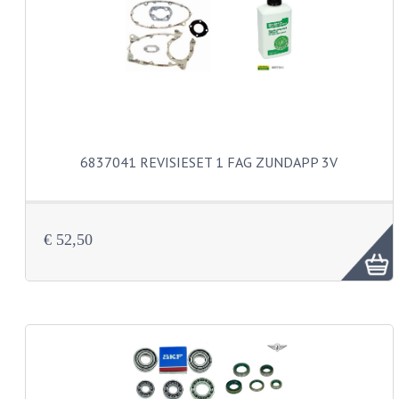
PEDALEN
SPRUITSTUKKEN EN RUBBERS
TANDWIELEN
ACHTERTANDWIELEN
6837041 REVISIESET 1 FAG ZUNDAPP 3V
VOORTANDWIELEN
UITLATEN EN BOCHTEN
€ 52,50
UITLATEN
UITLAATBOCHTEN
UITLAATONDERDELEN
VERSNELLING EN KOPPELING
KOPPELING ONDERDELEN