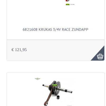
BUDDY SEATS
CRANKS EN STANDAARDS
EMBLEMEN EN STICKERS
FRAMEBEUGELS
6821608 KRUKAS 3/4V RACE ZUNDAPP
KETTINGKASTEN
MOTOROPHANGING
€ 121,95
REMMEN EN WIELEN
AANDRIJVERS EN LAGERS
ASSEN EN BUSSEN
BUITENBANDEN
REMDELEN