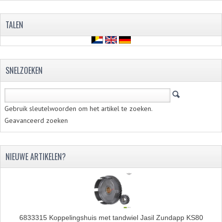
REMLEIDINGEN
TALEN
SCHOKBREKERS
SMEERMIDDELEN
SNELZOEKEN
SPROEIERS
SPROEIERSET BING 26MM
Gebruik sleutelwoorden om het artikel te zoeken.
SPROEIERSET BING 33MM
Geavanceerd zoeken
SPROEIERSET BING 6 KANT 44-051
NIEUWE ARTIKELEN?
SPROEIERSET MIKUNI ZESKANT
SPROEIERSET BING NT 44-031
SPROEIERSET BING KLEIN 44-021
6833315 Koppelingshuis met tandwiel Jasil Zundapp KS80