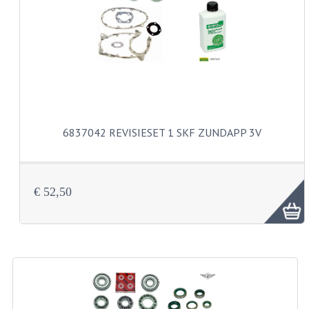
VERSNELLING ONDERDELEN
REVISIESETS
REVISIE 3 BAK HAND
REVISIE 3 BAK VOET
6837042 REVISIESET 1 SKF ZUNDAPP 3V
REVISIE 4 BAK VOET
REVISIE 5 BAK VOET
€ 52,50
REVISIE KS80/314 MOTORBLOK
REVISIE KS125/285 MOTORBLOK
OVERIG
WATERKOELING
KS50 KOPLAMPHUIS