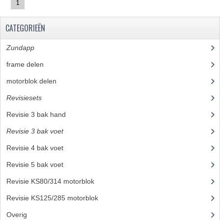
1
RICHTINGAANWIJZERS
CATEGORIEËN
SCHAKELAARS
Zundapp
(2590)
VOORVORK
frame delen
(1282)
GEREEDSCHAP
motorblok delen
(712)
SERVICE EN REPARATIE
Revisiesets
(85)
REVISIE ZUNDAPP MOTORBLOK
Revisie 3 bak hand
(14)
Revisie 3 bak voet
(15)
REVISIE KREIDLER MOTORBLOK
Revisie 4 bak voet
(17)
SPAKEN VAN WIELEN
Revisie 5 bak voet
(22)
UNIVERSELE ARTIKELEN
Revisie KS80/314 motorblok
(4)
BINNENBANDEN 16-23"
Revisie KS125/285 motorblok
(13)
Overig
BOUGIES