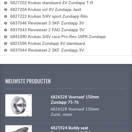
CARROSSERIERINGEN
6827202 Krukas standaard 4V Zundapp T-R
6827204 Krukas vol 4V Zundapp Jasil
BOUTEN
6827222 Krukas 3/4V sport Zundapp Rito
6837046 Revisieset 3 SKF Zundapp 3V
CILINDERKOP BOUTEN
6837043 Revisieset 2 FAG Zundapp 3V
6841090 Krukas 3/4V race Pro-Rev 16PK Zundapp
LENSKOP BOUTEN
6821596 Krukas Zundapp 4V standaard
KRUISKOP BOUTEN
6837044 Revisieset 2 SKF Zundapp 3V
ZESKANT BOUTEN
INBUS BOUTEN
NIEUWSTE PRODUCTEN
OOG BOUTEN
6826528 Voornaaf 150mm
KABEL ONDERDELEN
Zundapp 75-76
6826528 Voornaaf 150mm
KABEL STELBOUTEN
Zund...
meer
KABEL NIPPELS
6823924 Buddy seat