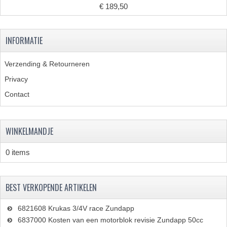
BEVESTIGINGSMATERIALEN
€ 189,50
RVS
INFORMATIE
MOEREN
MOEREN
Verzending & Retourneren
Privacy
BORGMOEREN
Contact
DOPMOEREN
FLENSMOEREN
WINKELMANDJE
RINGEN
0 items
BORGRINGEN
BEST VERKOPENDE ARTIKELEN
ONDERLEGRINGEN
6821608 Krukas 3/4V race Zundapp
VEERRINGEN
6837000 Kosten van een motorblok revisie Zundapp 50cc