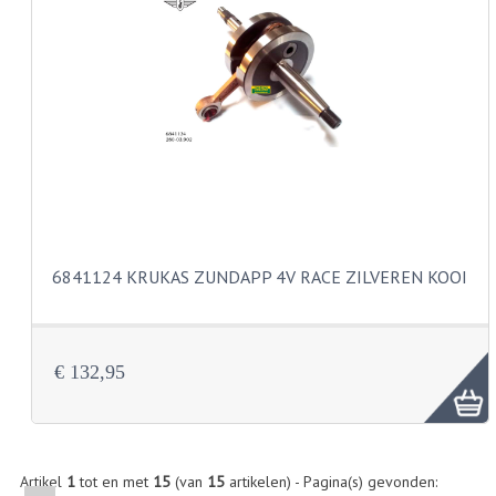
KABELS
SPIEGELS
STUREN
TELLER ONDERDELEN
TELLERS COMPLEET
TANK
6841124 KRUKAS ZUNDAPP 4V RACE ZILVEREN KOOI
VERLICHTING EN ELEKTRA
ACCU'S EN CLAXONS
€ 132,95
ACHTERLICHTEN
KABELBOMEN
KOPLAMPEN
Artikel
1
tot en met
15
(van
15
artikelen) - Pagina(s) gevonden: