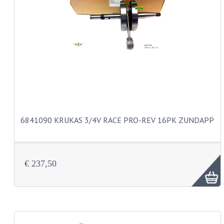
BUDDY SEAT ONDERDELEN
BUDDY SEATS
CRANKS EN STANDAARDS
EMBLEMEN EN STICKERS
FRAMEBEPLATING
REMMEN EN WIELEN
6841090 KRUKAS 3/4V RACE PRO-REV 16PK ZUNDAPP
SCHOKBREKERS
SLOTEN
€ 237,50
SPATBORDEN EN KENTEKENPLATEN
STUUR EN BEDIENING
HANDELS EN HANDVATTEN