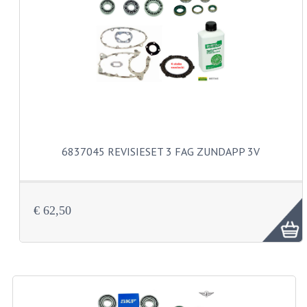
CARBURATEURS EN SPROEIERS
SPROEIERSET MIKUNI ZESKANT
SPROEIERSET BING KLEIN 44-021
SPROEIERSET BING KLEIN NT 44-031
SPROEIERSET BING ZESKANT 44-051
CARTERDELEN
6837045 REVISIESET 3 FAG ZUNDAPP 3V
CILINDERS EN ZUIGERS
KETTINGEN
€ 62,50
KRUKASSEN
LAGERS EN KEERRINGEN
ONTSTEKINGSDELEN