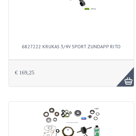
KOPLAMPEN
RICHTINGAANWIJZERS
SCHAKELAARS
VOORVORK ONDERDELEN
6827222 KRUKAS 3/4V SPORT ZUNDAPP RITO
VOORVORK COMPLEET
VOORVORK 517
€ 169,25
VOORVORK 529 TROMMEL
VOORVORK 530 SCHIJFREM
MOTORBLOK DELEN
CARBURATEURDELEN
CARBURATEURS EN SPROEIERS