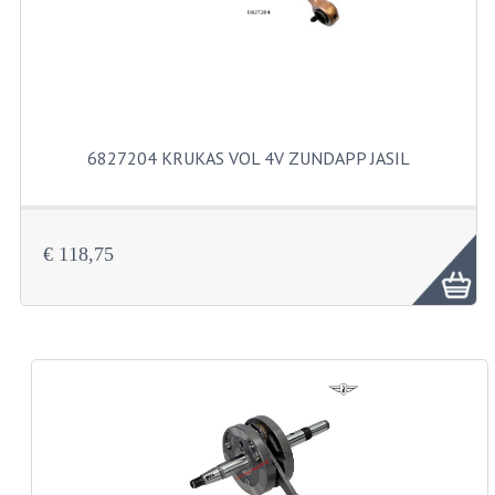
KABELS
SPIEGELS
STUREN
TELLER ONDERDELEN
6827204 KRUKAS VOL 4V ZUNDAPP JASIL
TELLERS COMPLEET
SPATBORDEN EN KENTEKENPLATEN
€ 118,75
TANK
VERLICHTING EN ELEKTRA
ACCU'S EN CLAXONS
ACHTERLICHTEN
KABELBOMEN