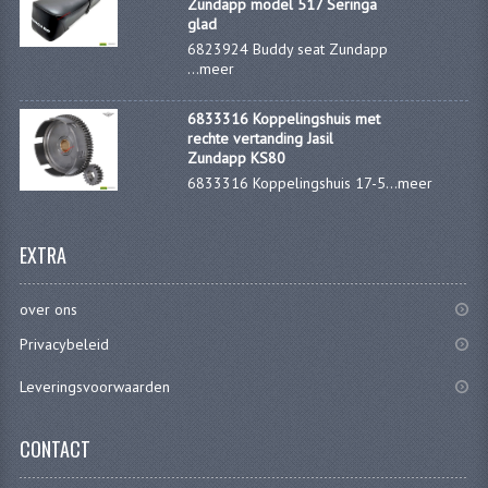
Zundapp model 517 Seringa
KABEL KLEMBOUT
glad
6823924 Buddy seat Zundapp
KABEL HOEDJE
...
meer
KABEL INSTEEKKIES
6833316 Koppelingshuis met
rechte vertanding Jasil
KABEL BRUG
Zundapp KS80
6833316 Koppelingshuis 17-5...
meer
KABEL SCHOENTJES
PARKERS EN PLAATSCHROEVEN
EXTRA
TAPEINDEN
over ons
VEREN
Privacybeleid
SPECIAAL VOOR ZUNDAPP
Leveringsvoorwaarden
SPECIAAL VOOR KREIDLER
CONTACT
SPECIAAL VOOR YAMAHA