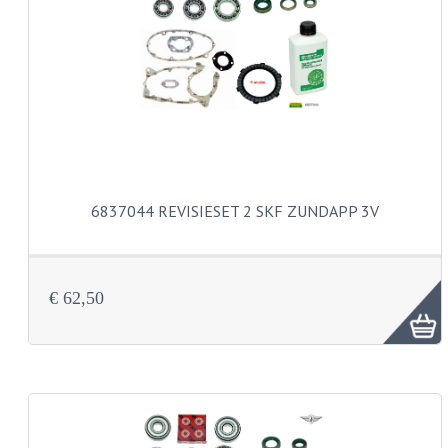
PAKKINGEN
TANDWIELEN
UITLATEN
VERSNELLING
KS100 ONDERDELEN
KS125 ONDERDELEN
6837044 REVISIESET 2 SKF ZUNDAPP 3V
KS175 ONDERDELEN
ZUNDAPP FAMEL
€ 62,50
NOS
KREIDLER
MOTORBLOK DELEN