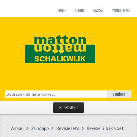
HOME
LOGIN
KASSA
WINKELMAND
zoeken
HOOFDMENU
HOME
Winkel
Zundapp
Revisiesets
Revisie 3 bak voet
CATEGORIEËN