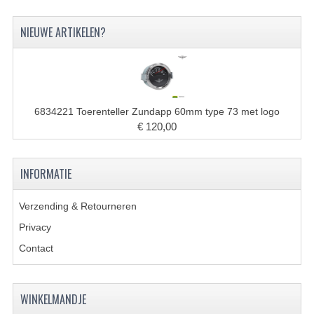
FILTERS EN TRECHTERS
NIEUWE ARTIKELEN?
KETTINGEN
KRUKASSEN
LAGERS EN KEERRINGEN
6834221 Toerenteller Zundapp 60mm type 73 met logo
€ 120,00
KEERRINGSETS
LAGERS EN LAGERSETS
INFORMATIE
ONTSTEKINGSDELEN
Verzending & Retourneren
BOUGIE EN BOUGIEDOP
Privacy
ELECTRONISCHE ONTSTEKING
Contact
PUNTEN ONTSTEKING
WINKELMANDJE
PAKKINGEN