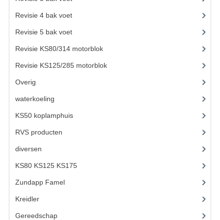
KOPLAMPEN
Revisie 4 bak voet
(17)
RICHTINGAANWIJZERS
Revisie 5 bak voet
(22)
SCHAKELAARS
Revisie KS80/314 motorblok
(4)
Revisie KS125/285 motorblok
(13)
VOORVORK ONDERDELEN
Overig
VOORVORK COMPLEET
waterkoeling
(50)
VOORVORK 517
KS50 koplamphuis
(22)
VOORVORK 529 TROMMEL
RVS producten
(127)
VOORVORK 530 SCHIJFREM
diversen
(3)
KS80 KS125 KS175
(309)
MOTORBLOK DELEN
Zundapp Famel
(61)
CARBURATEURDELEN
Kreidler
(648)
CARBURATEURS EN SPROEIERS
Gereedschap
(5)