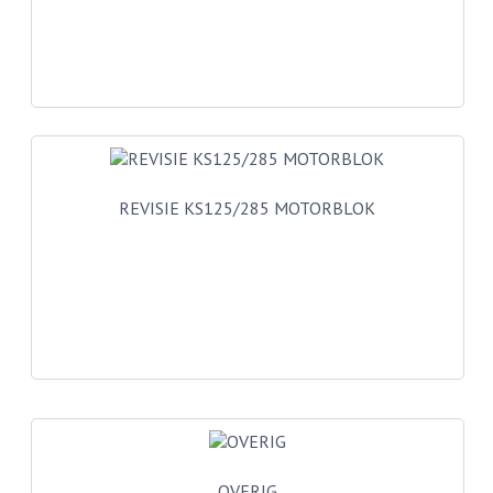
VELGEN EN SPAKEN
ALUMINIUM VELGEN
CHROMEN VELGEN
SPAKEN
WIELEN DIVERSEN
REVISIE KS125/285 MOTORBLOK
SCHOKBREKERS
SLOTEN
STUUR EN BEDIENING
COCKPIT ONDERDELEN
HANDELS EN HANDVATTEN
MAGURA BLOKHANDELS
OVERIG