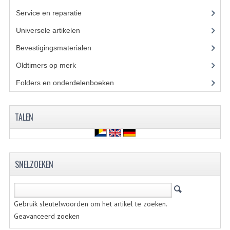
CARBURATEURS
Service en reparatie
(23)
Universele artikelen
(295)
SPROEIERSET BING 26MM
Bevestigingsmaterialen
(120)
SPROEIERSET BING KLEIN 44-021
Oldtimers op merk
(73)
SPROEIERSET BING KLEIN NT 44-031
Folders en onderdelenboeken
(86)
SPROEIERSET BING ZESKANT 44-051
TALEN
SPROEIERSET MIKUNI ZESKANT
CARTERDELEN
CILINDERS EN ZUIGERS
SNELZOEKEN
CILINDERKITS
CILINDERKOPPEN
Gebruik sleutelwoorden om het artikel te zoeken.
Geavanceerd zoeken
ZUIGERS EN ZUIGERVEREN