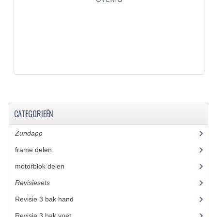
KABELS
SPIEGELS
STUREN
TELLER ONDERDELEN
TELLERS COMPLEET
SPATBORDEN EN KENTEKENPLATEN
CATEGORIEËN
TANK
Zundapp
(2590)
VERLICHTING EN ELEKTRA
frame delen
(1282)
ACCU'S EN CLAXONS
motorblok delen
(712)
Revisiesets
(85)
ACHTERLICHTEN
Revisie 3 bak hand
(14)
KABELBOMEN
Revisie 3 bak voet
(15)