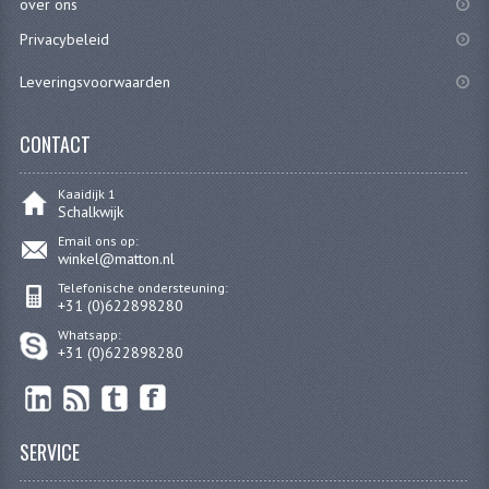
over ons
Privacybeleid
RVS PRODUCTEN
Leveringsvoorwaarden
RVS BOUTEN EN MOEREN
DIVERSEN
CONTACT
KS80 KS125 KS175
Kaaidijk 1
Schalkwijk
KS80 ONDERDELEN
Email ons op:
winkel@matton.nl
KICKSTARTER
Telefonische ondersteuning:
+31 (0)622898280
KOPPELING
Whatsapp:
+31 (0)622898280
KRUKASSEN
LAGERS EN KEERRINGEN
SERVICE
ONTSTEKING