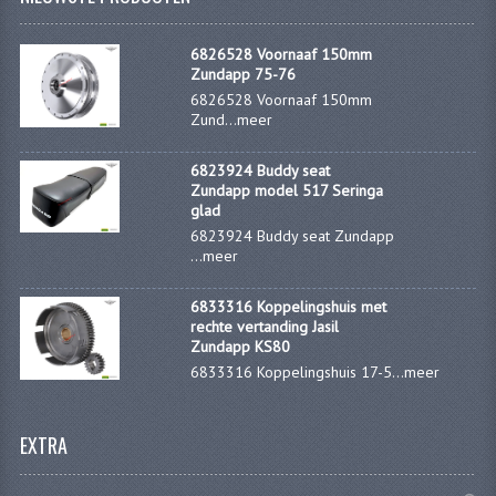
VERSNELLING ONDERDELEN
6826528 Voornaaf 150mm
Zundapp 75-76
REVISIESETS
6826528 Voornaaf 150mm
Zund...
meer
REVISIE 3 BAK HAND
6823924 Buddy seat
REVISIE 3 BAK VOET
Zundapp model 517 Seringa
glad
REVISIE 4 BAK VOET
6823924 Buddy seat Zundapp
...
meer
REVISIE 5 BAK VOET
6833316 Koppelingshuis met
REVISIE KS80/314 MOTORBLOK
rechte vertanding Jasil
Zundapp KS80
REVISIE KS125/285 MOTORBLOK
6833316 Koppelingshuis 17-5...
meer
OVERIG
EXTRA
WATERKOELING
KS50 KOPLAMPHUIS