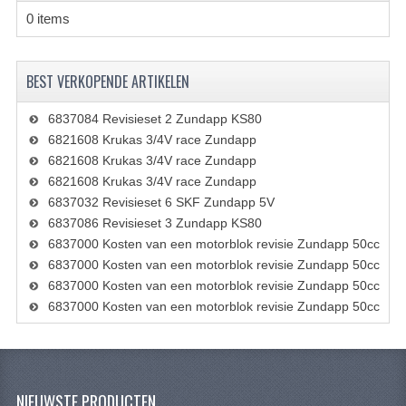
0 items
PEDALEN
SPRUITSTUKKEN EN RUBBERS
BEST VERKOPENDE ARTIKELEN
TANDWIELEN
6837084 Revisieset 2 Zundapp KS80
ACHTERTANDWIELEN
6821608 Krukas 3/4V race Zundapp
6821608 Krukas 3/4V race Zundapp
VOORTANDWIELEN
6821608 Krukas 3/4V race Zundapp
6837032 Revisieset 6 SKF Zundapp 5V
UITLATEN EN BOCHTEN
6837086 Revisieset 3 Zundapp KS80
6837000 Kosten van een motorblok revisie Zundapp 50cc
UITLATEN
6837000 Kosten van een motorblok revisie Zundapp 50cc
6837000 Kosten van een motorblok revisie Zundapp 50cc
UITLAATBOCHTEN
6837000 Kosten van een motorblok revisie Zundapp 50cc
UITLAATONDERDELEN
VERSNELLING EN KOPPELING
NIEUWSTE PRODUCTEN
KOPPELING ONDERDELEN