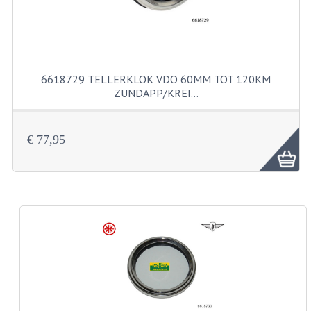
BUITENBANDEN 19"
BUITENBANDEN 21"
6618729 TELLERKLOK VDO 60MM TOT 120KM
BEPLATING
ZUNDAPP/KREI…
BOUTENSETS
€ 77,95
ZUNDAPP 515 RVS
ZUNDAPP 517 RVS
ZUNDAPP 529 RVS
BUDDY SEATS
BUDDY OVERTREKKEN
BUDDY SEAT ONDERDELEN