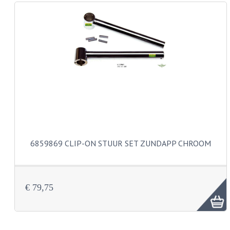
REMLEIDINGEN
SCHOKBREKERS
SMEERMIDDELEN
SPROEIERS
SPROEIERSET BING 26MM
SPROEIERSET BING 33MM
6859869 CLIP-ON STUUR SET ZUNDAPP CHROOM
SPROEIERSET BING 6 KANT 44-051
SPROEIERSET MIKUNI ZESKANT
€ 79,75
SPROEIERSET BING NT 44-031
SPROEIERSET BING KLEIN 44-021