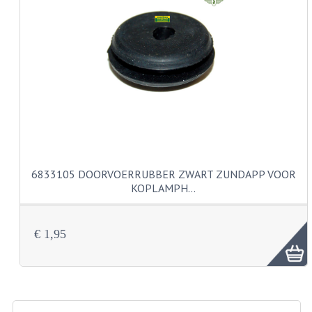
KABELS
SPIEGELS
STUREN
TELLER ONDERDELEN
TELLERS COMPLEET
TANK
6833105 DOORVOERRUBBER ZWART ZUNDAPP VOOR
KOPLAMPH…
VERLICHTING EN ELEKTRA
ACCU'S EN CLAXONS
€ 1,95
ACHTERLICHTEN
KABELBOMEN
KOPLAMPEN