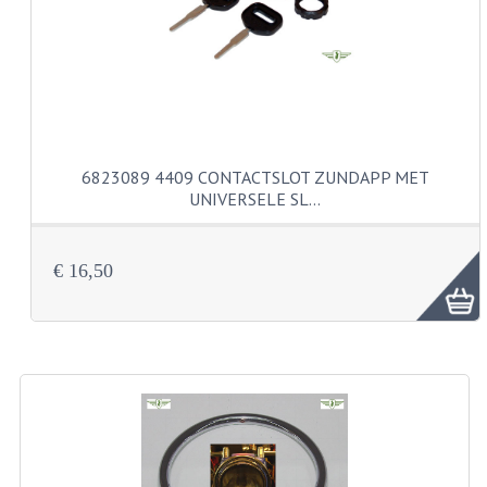
CARBURATEURS
SPROEIERSET BING 26MM
SPROEIERSET BING KLEIN 44-021
SPROEIERSET BING KLEIN NT 44-031
6823089 4409 CONTACTSLOT ZUNDAPP MET
UNIVERSELE SL…
SPROEIERSET BING ZESKANT 44-051
SPROEIERSET MIKUNI ZESKANT
€ 16,50
CARTERDELEN
CILINDERS EN ZUIGERS
CILINDERKITS
CILINDERKOPPEN
ZUIGERS EN ZUIGERVEREN