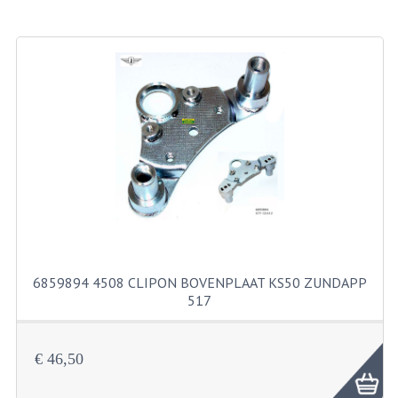
BROMFIETSEN OVERIG
OUDE VOORRAAD
OLDTIMERS OP MERK
SOLEX ONDERDELEN
DE GRABBELTON VAN MATTON
ALLERLEI GEBRUIKTE ONDERDELEN
FRAMEDELEN
TANKS
6859894 4508 CLIPON BOVENPLAAT KS50 ZUNDAPP
517
KREIDLER ONDERDELEN GEBRUIKT
MOTORBLOKKEN DIVERSE MERKEN
€ 46,50
PUCH/TOMOS ONDERDELEN GEBRUIKT