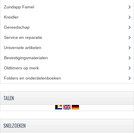
Zundapp Famel
(61)
FRAME ONDERDELEN
Kreidler
(648)
MOTORBLOK ONDERDELEN
Gereedschap
(5)
DRIEWIELERS
Service en reparatie
(23)
FOLDERS EN ONDERDELENBOEKEN
Universele artikelen
(295)
MODELOVERZICHTEN PER JAAR
Bevestigingsmaterialen
(120)
Oldtimers op merk
(73)
ONDERDELENBOEKEN
Folders en onderdelenboeken
(86)
ELECTRISCHE SCHEMA'S
ACCOUNT
TALEN
CONTACT
SNELZOEKEN