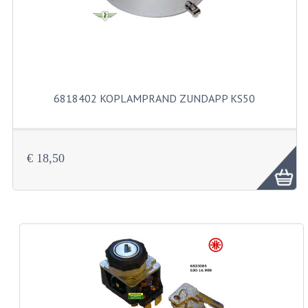
KABELS
SPIEGELS
STUREN
TELLER ONDERDELEN
6818402 KOPLAMPRAND ZUNDAPP KS50
TELLERS COMPLEET
SPATBORDEN EN KENTEKENPLATEN
€ 18,50
TANK
VERLICHTING EN ELEKTRA
ACCU'S EN CLAXONS
ACHTERLICHTEN
KABELBOMEN