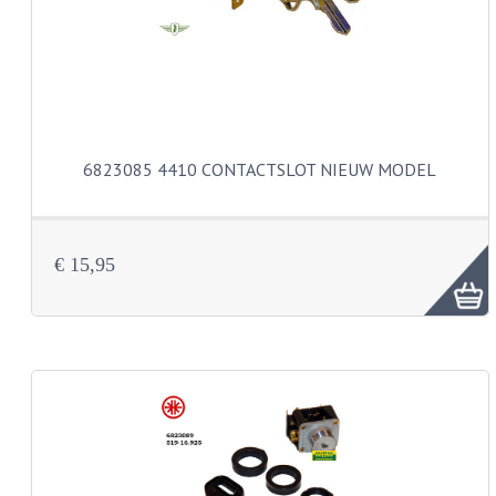
KOPLAMPEN
RICHTINGAANWIJZERS
SCHAKELAARS
VOORVORK ONDERDELEN
6823085 4410 CONTACTSLOT NIEUW MODEL
VOORVORK COMPLEET
VOORVORK 517
€ 15,95
VOORVORK 529 TROMMEL
VOORVORK 530 SCHIJFREM
MOTORBLOK DELEN
CARBURATEURDELEN
CARBURATEURS EN SPROEIERS