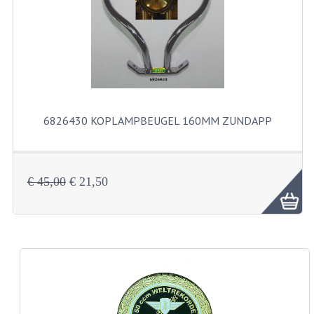
FILTERS EN TRECHTERS
KETTINGEN
KRUKASSEN
LAGERS EN KEERRINGEN
6826430 KOPLAMPBEUGEL 160MM ZUNDAPP
KEERRINGSETS
LAGERS EN LAGERSETS
€ 45,00
€ 21,50
ONTSTEKINGSDELEN
BOUGIE EN BOUGIEDOP
ELECTRONISCHE ONTSTEKING
PUNTEN ONTSTEKING
PAKKINGEN