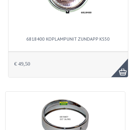
VELGEN EN SPAKEN
ALUMINIUM VELGEN
CHROMEN VELGEN
SPAKEN
6818400 KOPLAMPUNIT ZUNDAPP KS50
WIELEN DIVERSEN
SCHOKBREKERS
€ 49,50
SLOTEN
STUUR EN BEDIENING
COCKPIT ONDERDELEN
HANDELS EN HANDVATTEN
MAGURA BLOKHANDELS