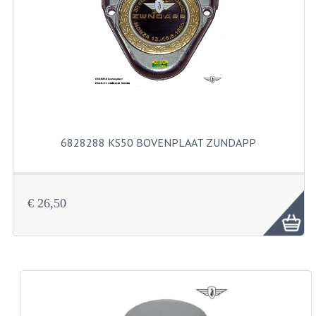
RVS PRODUCTEN
RVS BOUTEN EN MOEREN
DIVERSEN
KS80 KS125 KS175
6828288 KS50 BOVENPLAAT ZUNDAPP
KS80 ONDERDELEN
KICKSTARTER
€ 26,50
KOPPELING
KRUKASSEN
LAGERS EN KEERRINGEN
ONTSTEKING