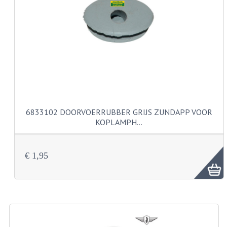
CARBURATEURS EN SPROEIERS
SPROEIERSET MIKUNI ZESKANT
SPROEIERSET BING KLEIN 44-021
SPROEIERSET BING KLEIN NT 44-031
SPROEIERSET BING ZESKANT 44-051
CARTERDELEN
6833102 DOORVOERRUBBER GRIJS ZUNDAPP VOOR
KOPLAMPH…
CILINDERS EN ZUIGERS
KETTINGEN
€ 1,95
KRUKASSEN
LAGERS EN KEERRINGEN
ONTSTEKINGSDELEN