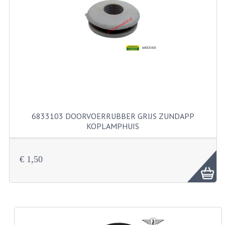
PAKKINGEN
PEDALEN
REVISIESETS
TANDWIELEN
UITLATEN EN BOCHTEN
VERSNELLING EN KOPPELING
6833103 DOORVOERRUBBER GRIJS ZUNDAPP
KOPLAMPHUIS
FRAME ONDERDELEN
ACHTERBRUG
€ 1,50
BAGAGEDRAGERS EN VOETSTEUNEN
BUDDY SEATS
BUDDY SEAT HOEZEN