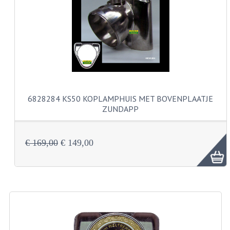
VERSNELLING ONDERDELEN
REVISIESETS
REVISIE 3 BAK HAND
REVISIE 3 BAK VOET
6828284 KS50 KOPLAMPHUIS MET BOVENPLAATJE
REVISIE 4 BAK VOET
ZUNDAPP
REVISIE 5 BAK VOET
€ 169,00
€ 149,00
REVISIE KS80/314 MOTORBLOK
REVISIE KS125/285 MOTORBLOK
OVERIG
WATERKOELING
KS50 KOPLAMPHUIS