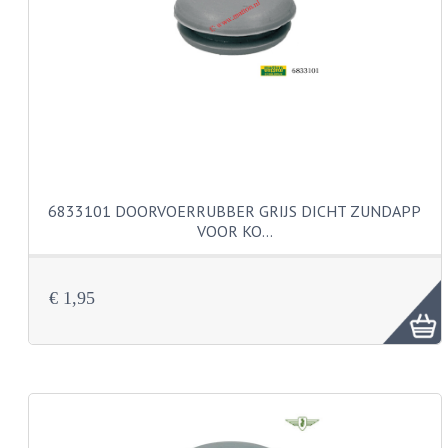
PAKKINGEN
TANDWIELEN
UITLATEN
VERSNELLING
KS100 ONDERDELEN
KS125 ONDERDELEN
6833101 DOORVOERRUBBER GRIJS DICHT ZUNDAPP
VOOR KO…
KS175 ONDERDELEN
ZUNDAPP FAMEL
€ 1,95
NOS
KREIDLER
MOTORBLOK DELEN