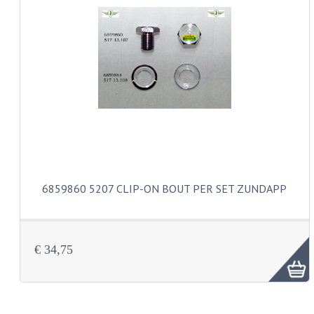
KABELS
LAMPEN
BA7S
BA9S
E10
BA15S
6859860 5207 CLIP-ON BOUT PER SET ZUNDAPP
BAX15D
BAY15D
€ 34,75
BA20D
PX15D
LICHTSNOER EN KRIMPKOUS