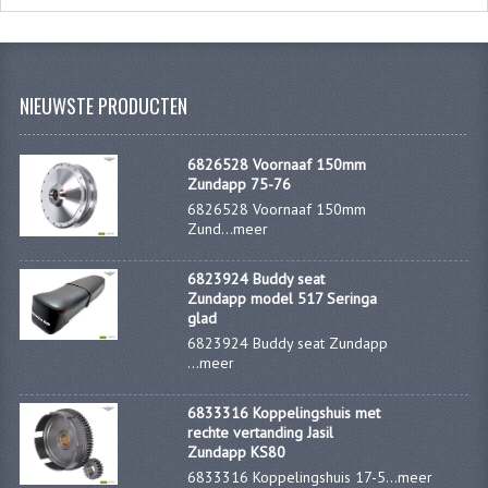
NIEUWSTE PRODUCTEN
6826528 Voornaaf 150mm
Zundapp 75-76
6826528 Voornaaf 150mm
Zund...
meer
6823924 Buddy seat
Zundapp model 517 Seringa
glad
6823924 Buddy seat Zundapp
...
meer
6833316 Koppelingshuis met
rechte vertanding Jasil
Zundapp KS80
6833316 Koppelingshuis 17-5...
meer