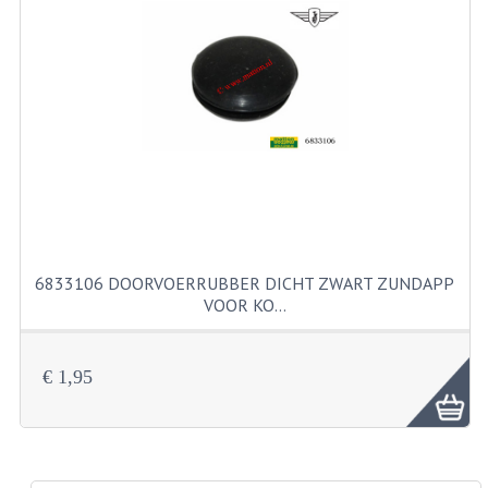
RICHTINGAANWIJZERS
SCHAKELAARS
VOORVORK
GEREEDSCHAP
SERVICE EN REPARATIE
REVISIE ZUNDAPP MOTORBLOK
6833106 DOORVOERRUBBER DICHT ZWART ZUNDAPP
REVISIE KREIDLER MOTORBLOK
VOOR KO…
SPAKEN VAN WIELEN
€ 1,95
UNIVERSELE ARTIKELEN
BINNENBANDEN 16-23"
BOUGIES