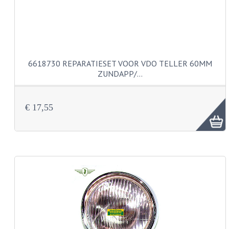
BUDDY SEATS
CRANKS EN STANDAARDS
EMBLEMEN EN STICKERS
FRAMEBEUGELS
6618730 REPARATIESET VOOR VDO TELLER 60MM
ZUNDAPP/…
KETTINGKASTEN
MOTOROPHANGING
€ 17,55
REMMEN EN WIELEN
AANDRIJVERS EN LAGERS
ASSEN EN BUSSEN
BUITENBANDEN
REMDELEN