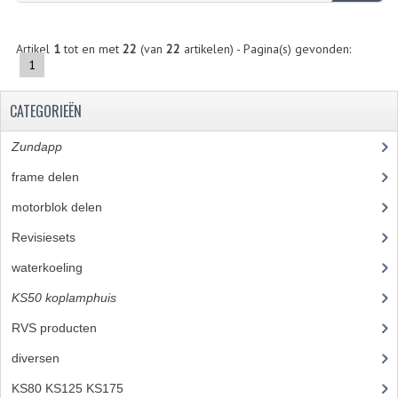
ZUNDAPP ONDERDELEN GEBRUIKT
Artikel
1
tot en met
22
(van
22
artikelen) - Pagina(s) gevonden:
FRAME DELEN
1
REMDELEN GEBRUIKT
CATEGORIEËN
CADEAUTIPS (NIET ACTIEF)
Zundapp
(2590)
FRAME ONDERDELEN
frame delen
(1282)
MOTOR ONDERDELEN
motorblok delen
(712)
SACHS ONDERDELEN
Revisiesets
(85)
waterkoeling
(50)
FRAME ONDERDELEN
KS50 koplamphuis
(22)
MOTOR ONDERDELEN
RVS producten
(127)
PUCH ONDERDELEN
diversen
(3)
HONDA MB/MT/MTX/MBX/NSR
KS80 KS125 KS175
(309)