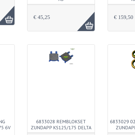
€ 45,25
€ 159,50
NG
6833028 REMBLOKSET
6833029 0
75 6V
ZUNDAPP KS125/175 DELTA
ZUNDAPP