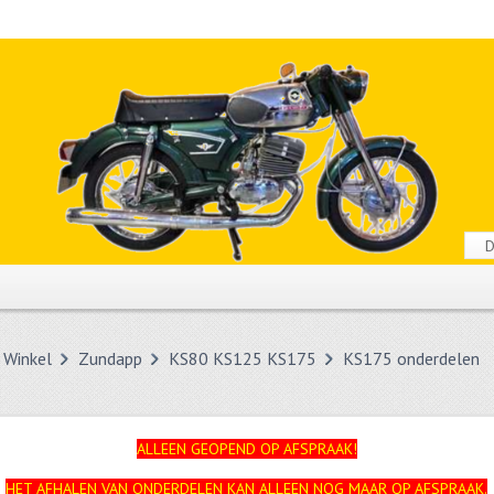
Winkel
Zundapp
KS80 KS125 KS175
KS175 onderdelen
ALLEEN GEOPEND OP AFSPRAAK!
HET AFHALEN VAN ONDERDELEN KAN ALLEEN NOG MAAR OP AFSPRAAK.