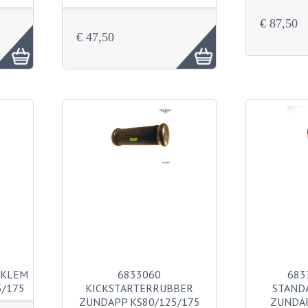
€ 87,50
€ 47,50
TKLEM
6833060
683
/175
KICKSTARTERRUBBER
STAND
ZUNDAPP KS80/125/175
ZUNDAP