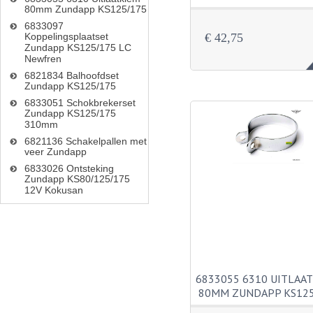
80mm Zundapp KS125/175
6833097
€ 42,75
Koppelingsplaatset
Zundapp KS125/175 LC
Newfren
6821834 Balhoofdset
Zundapp KS125/175
6833051 Schokbrekerset
Zundapp KS125/175
310mm
6821136 Schakelpallen met
veer Zundapp
6833026 Ontsteking
Zundapp KS80/125/175
12V Kokusan
6833055 6310 UITLAA
80MM ZUNDAPP KS125