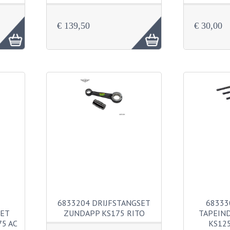
€ 139,50
€ 30,00
6833204 DRIJFSTANGSET
68333
SET
ZUNDAPP KS175 RITO
TAPEIN
5 AC
KS12