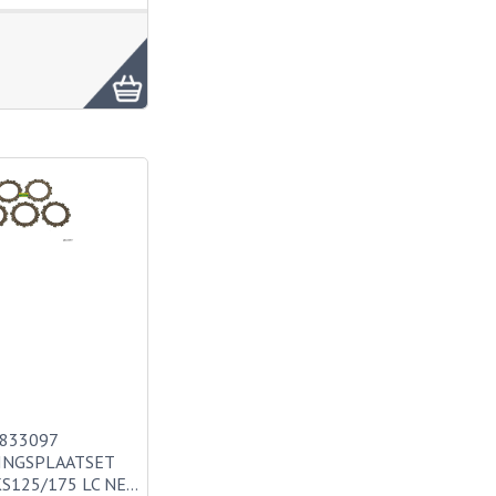
833097
INGSPLAATSET
S125/175 LC NE…