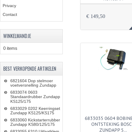
Privacy
Contact
€ 149,50
WINKELMANDJE
0 items
BEST VERKOPENDE ARTIKELEN
6821604 Dop stelmoer
voetversnelling Zundapp
6833074 0603
Standaardrubber Zundapp
KS125/175
6833029 0202 Keerringset
Zundapp KS125/KS175
6833035 0604 BOBINE
6833060 Kickstarterrubber
ONTSTEKING BOS
Zundapp KS80/125/175
ZUNDAPP 5…
6833055 6310 Uitlaatklem