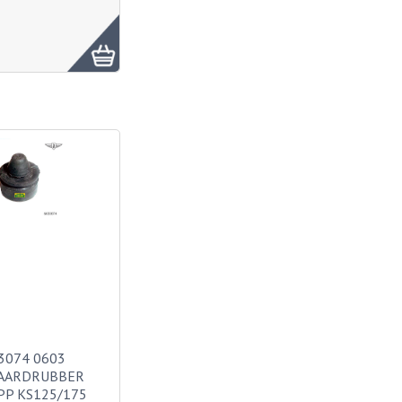
3074 0603
AARDRUBBER
P KS125/175