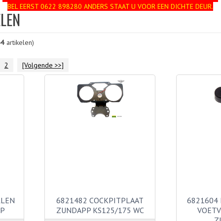
BEL EERST 0622 898280 ANDERS STAAT U VOOR EEN DICHTE DEUR.
ELEN
44
artikelen)
2
[Volgende >>]
LLEN
6821482 COCKPITPLAAT
6821604
PP
ZUNDAPP KS125/175 WC
VOETV
Z