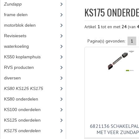
Zundapp
(2591)
KS175 ONDERD
frame delen
(1282)
motorblok delen
(712)
Artikel
1
tot en met
24
(van
Revisiesets
(85)
Pagina(s) gevonden:
1
waterkoeling
(50)
KS50 koplamphuis
(22)
RVS producten
(127)
diversen
(3)
KS80 KS125 KS175
(310)
KS80 onderdelen
(131)
KS100 onderdelen
(20)
KS125 onderdelen
(115)
6821136 SCHAKELPA
KS175 onderdelen
(44)
MET VEER ZUNDA