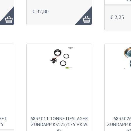
€ 37,80
€ 2,25
SET
6833011 TONNETJESLAGER
683302
75
ZUNDAPP KS125/175 V.K.W.
ZUNDAPP K
AS
K