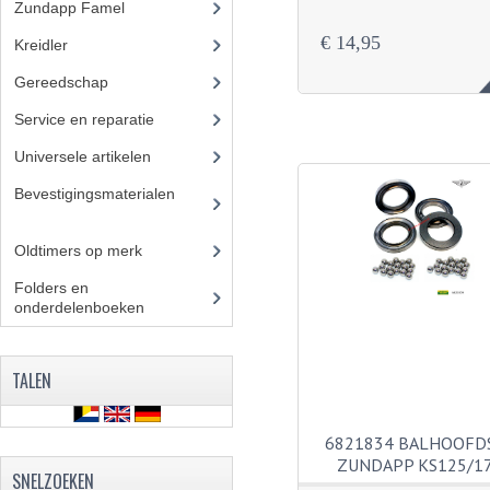
Zundapp Famel
(61)
€ 14,95
Kreidler
(648)
Gereedschap
(5)
Service en reparatie
(23)
Universele artikelen
(295)
Bevestigingsmaterialen
(12
0)
Oldtimers op merk
(73)
Folders en
onderdelenboeken
(86)
TALEN
6821834 BALHOOFD
ZUNDAPP KS125/1
SNELZOEKEN