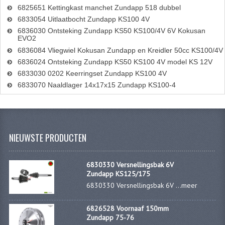
6825651 Kettingkast manchet Zundapp 518 dubbel
6833054 Uitlaatbocht Zundapp KS100 4V
6836030 Ontsteking Zundapp KS50 KS100/4V 6V Kokusan
EVO2
6836084 Vliegwiel Kokusan Zundapp en Kreidler 50cc KS100/4V
6836024 Ontsteking Zundapp KS50 KS100 4V model KS 12V
6833030 0202 Keerringset Zundapp KS100 4V
6833070 Naaldlager 14x17x15 Zundapp KS100-4
NIEUWSTE PRODUCTEN
6830330 Versnellingsbak 6V
Zundapp KS125/175
6830330 Versnellingsbak 6V ...
meer
6826528 Voornaaf 150mm
Zundapp 75-76