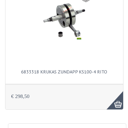
PAKKINGEN
PEDALEN
REVISIESETS
TANDWIELEN
UITLATEN EN BOCHTEN
VERSNELLING EN KOPPELING
6833318 KRUKAS ZUNDAPP KS100-4 RITO
FRAME ONDERDELEN
ACHTERBRUG
€ 298,50
BAGAGEDRAGERS EN VOETSTEUNEN
BUDDY SEATS
BUDDY SEAT HOEZEN