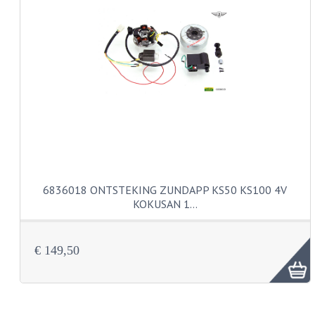
KABELS
SPIEGELS
STUREN
TELLER ONDERDELEN
TELLERS COMPLEET
TANK
6836018 ONTSTEKING ZUNDAPP KS50 KS100 4V
VERLICHTING EN ELEKTRA
KOKUSAN 1…
ACCU'S EN CLAXONS
ACHTERLICHTEN
€ 149,50
KABELBOMEN
KOPLAMPEN