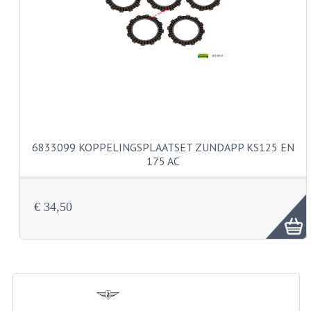
VERSNELLING ONDERDELEN
REVISIESETS
REVISIE 3 BAK HAND
REVISIE 3 BAK VOET
REVISIE 4 BAK VOET
6833099 KOPPELINGSPLAATSET ZUNDAPP KS125 EN
175 AC
REVISIE 5 BAK VOET
REVISIE KS80/314 MOTORBLOK
€ 34,50
REVISIE KS125/285 MOTORBLOK
OVERIG
WATERKOELING
KS50 KOPLAMPHUIS