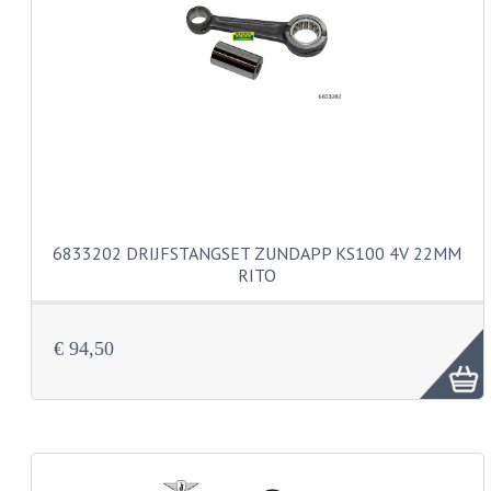
PAKKINGEN
TANDWIELEN
UITLATEN
VERSNELLING
KS100 ONDERDELEN
KS125 ONDERDELEN
6833202 DRIJFSTANGSET ZUNDAPP KS100 4V 22MM
KS175 ONDERDELEN
RITO
ZUNDAPP FAMEL
€ 94,50
NOS
KREIDLER
MOTORBLOK DELEN