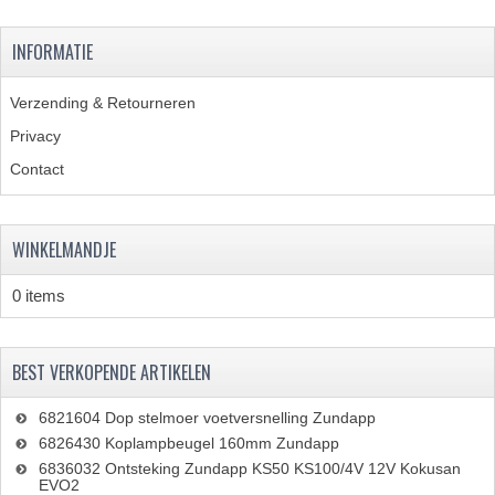
FRAME ONDERDELEN
INFORMATIE
MOTORBLOK ONDERDELEN
Verzending & Retourneren
DRIEWIELERS
Privacy
FOLDERS EN ONDERDELENBOEKEN
Contact
MODELOVERZICHTEN PER JAAR
WINKELMANDJE
ONDERDELENBOEKEN
0 items
ELECTRISCHE SCHEMA'S
ACCOUNT
BEST VERKOPENDE ARTIKELEN
CONTACT
6821604 Dop stelmoer voetversnelling Zundapp
6826430 Koplampbeugel 160mm Zundapp
6836032 Ontsteking Zundapp KS50 KS100/4V 12V Kokusan
EVO2