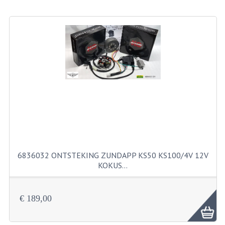
BEVESTIGINGSMATERIALEN
RVS
MOEREN
MOEREN
BORGMOEREN
DOPMOEREN
FLENSMOEREN
RINGEN
6836032 ONTSTEKING ZUNDAPP KS50 KS100/4V 12V
KOKUS…
BORGRINGEN
ONDERLEGRINGEN
€ 189,00
VEERRINGEN