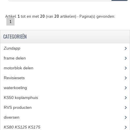
KABEL KLEMBOUT
KABEL HOEDJE
Artikel
1
tot en met
20
(van
20
artikelen) - Pagina(s) gevonden:
1
KABEL INSTEEKKIES
CATEGORIEËN
KABEL BRUG
Zundapp
(2591)
KABEL SCHOENTJES
frame delen
(1282)
PARKERS EN PLAATSCHROEVEN
motorblok delen
(712)
TAPEINDEN
Revisiesets
(85)
VEREN
waterkoeling
(50)
KS50 koplamphuis
(22)
SPECIAAL VOOR ZUNDAPP
RVS producten
(127)
SPECIAAL VOOR KREIDLER
diversen
(3)
SPECIAAL VOOR YAMAHA
KS80 KS125 KS175
(310)