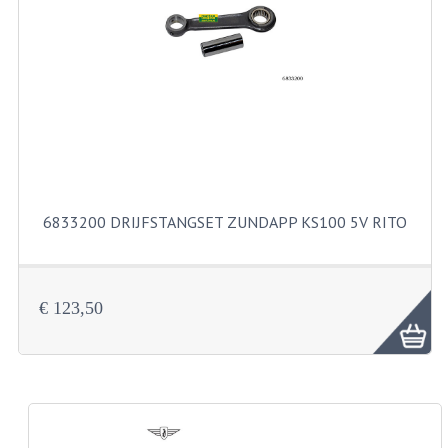
RVS PRODUCTEN
RVS BOUTEN EN MOEREN
DIVERSEN
KS80 KS125 KS175
KS80 ONDERDELEN
6833200 DRIJFSTANGSET ZUNDAPP KS100 5V RITO
KICKSTARTER
KOPPELING
€ 123,50
KRUKASSEN
LAGERS EN KEERRINGEN
ONTSTEKING