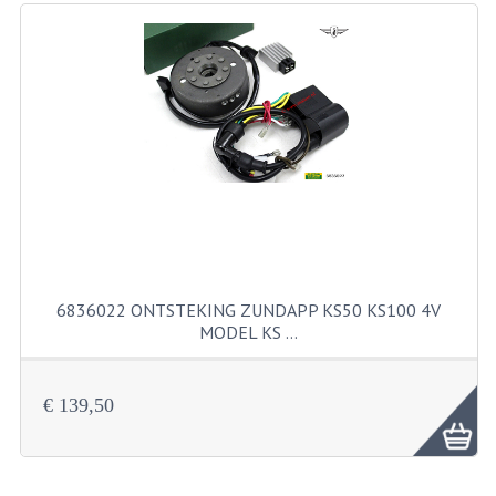
RICHTINGAANWIJZERS
SCHAKELAARS
VOORVORK
GEREEDSCHAP
SERVICE EN REPARATIE
REVISIE ZUNDAPP MOTORBLOK
REVISIE KREIDLER MOTORBLOK
6836022 ONTSTEKING ZUNDAPP KS50 KS100 4V
MODEL KS …
SPAKEN VAN WIELEN
UNIVERSELE ARTIKELEN
€ 139,50
BINNENBANDEN 16-23"
BOUGIES