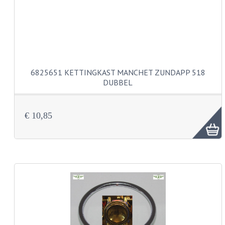
BUDDY SEATS
CRANKS EN STANDAARDS
EMBLEMEN EN STICKERS
FRAMEBEUGELS
6825651 KETTINGKAST MANCHET ZUNDAPP 518
DUBBEL
KETTINGKASTEN
MOTOROPHANGING
€ 10,85
REMMEN EN WIELEN
AANDRIJVERS EN LAGERS
ASSEN EN BUSSEN
BUITENBANDEN
REMDELEN