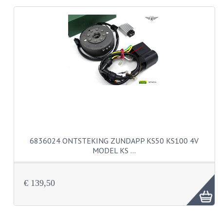
KABELS
LAMPEN
BA7S
BA9S
E10
BA15S
BAX15D
6836024 ONTSTEKING ZUNDAPP KS50 KS100 4V
MODEL KS …
BAY15D
BA20D
€ 139,50
PX15D
LICHTSNOER EN KRIMPKOUS