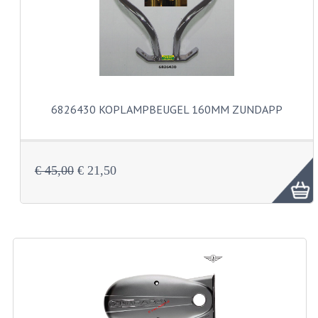
VELGEN EN SPAKEN
ALUMINIUM VELGEN
CHROMEN VELGEN
SPAKEN
6826430 KOPLAMPBEUGEL 160MM ZUNDAPP
WIELEN DIVERSEN
SCHOKBREKERS
€ 45,00
€ 21,50
SLOTEN
STUUR EN BEDIENING
COCKPIT ONDERDELEN
HANDELS EN HANDVATTEN
MAGURA BLOKHANDELS