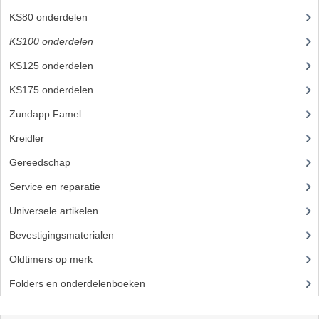
BROMFIETSEN OVERIG
KS80 onderdelen
(131)
OUDE VOORRAAD
KS100 onderdelen
(20)
KS125 onderdelen
(115)
OLDTIMERS OP MERK
KS175 onderdelen
(44)
SOLEX ONDERDELEN
Zundapp Famel
(61)
DE GRABBELTON VAN MATTON
Kreidler
(648)
ALLERLEI GEBRUIKTE ONDERDELEN
Gereedschap
(5)
Service en reparatie
(23)
FRAMEDELEN
Universele artikelen
(295)
TANKS
Bevestigingsmaterialen
(120)
KREIDLER ONDERDELEN GEBRUIKT
Oldtimers op merk
(45)
MOTORBLOKKEN DIVERSE MERKEN
Folders en onderdelenboeken
(86)
PUCH/TOMOS ONDERDELEN GEBRUIKT