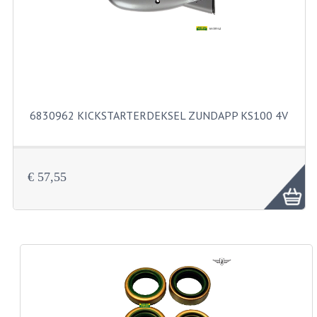
KABELS
SPIEGELS
STUREN
TELLER ONDERDELEN
6830962 KICKSTARTERDEKSEL ZUNDAPP KS100 4V
TELLERS COMPLEET
SPATBORDEN EN KENTEKENPLATEN
€ 57,55
TANK
VERLICHTING EN ELEKTRA
ACCU'S EN CLAXONS
ACHTERLICHTEN
KABELBOMEN