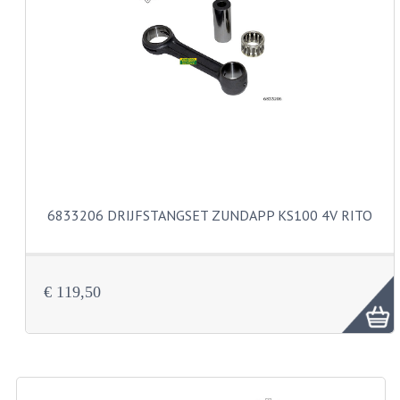
CARBURATEURS EN SPROEIERS
SPROEIERSET MIKUNI ZESKANT
SPROEIERSET BING KLEIN 44-021
SPROEIERSET BING KLEIN NT 44-031
SPROEIERSET BING ZESKANT 44-051
CARTERDELEN
6833206 DRIJFSTANGSET ZUNDAPP KS100 4V RITO
CILINDERS EN ZUIGERS
KETTINGEN
€ 119,50
KRUKASSEN
LAGERS EN KEERRINGEN
ONTSTEKINGSDELEN