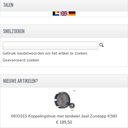
TALEN
ZUNDAPP ONDERDELEN GEBRUIKT
FRAME DELEN
REMDELEN GEBRUIKT
SNELZOEKEN
CADEAUTIPS (NIET ACTIEF)
Gebruik sleutelwoorden om het artikel te zoeken.
FRAME ONDERDELEN
Geavanceerd zoeken
MOTOR ONDERDELEN
SACHS ONDERDELEN
NIEUWE ARTIKELEN?
FRAME ONDERDELEN
MOTOR ONDERDELEN
PUCH ONDERDELEN
6833315 Koppelingshuis met tandwiel Jasil Zundapp KS80
€ 189,50
HONDA MB/MT/MTX/MBX/NSR