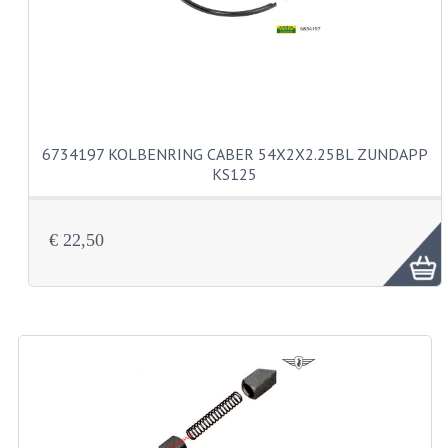
ZUNDAPP 529 EDELSTAHL
SCHWINGE
SITZBÄNKE
SITZBAENKE
6734197 KOLBENRING CABER 54X2X2.25BL ZUNDAPP
SITZBANKTEILE
KS125
SITZBANKUEBERZUEGE
€ 22,50
UNTERZUGSATZE
LENKER ARMATUREN
COCKPIT TEILE
HEBELS UND GRIFFBESAETZE
MAGURA BLOCKGRIFFE