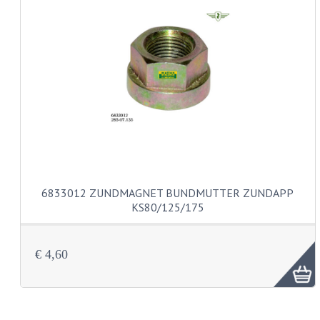
HEBELS UND GRIFFBEZÜGE
LENKER
RÜCKBLICKSPIEGEL
TACHOS
TACHOTEILE
ZÜGE
SCHLÖSSER
6833012 ZUNDMAGNET BUNDMUTTER ZUNDAPP
KS80/125/175
SCHUTZBLECHE NUMMERSCHILDHALTER
SCHWINGARM
€ 4,60
SITZBÄNKE
SITZBANK ÜBERZUG