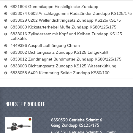
6821604 Gummikappe Einstellglocke Zundapp
6833074 0603 Anschlaggummi Radständer Zundapp KS125/175
6833029 0202 Wellendichtringsatz Zundapp KS125/KS175
6833060 Kickstarterhebel Muffe Zundapp KS80/125/175
6833016 Zylindersatz mit Kopf und Kolben Zundapp KS125
Luftkühlu
4449396 Auspuff aufhängung Chrom
6833002 Dichtungssatz Zundapp KS125 Luftgekuhlt
6833012 Zundmagnet Bundmutter Zundapp KS80/125/175
6833003 Dichtungssatz Zundapp KS125 Wasserkühlung
6833058 6409 Klemmring Solide Zundapp KS80/100
NEUESTE PRODUKTE
6830330 Getriebe Schmitt 6
Gang Zundapp KS125/175
6830330 Getriebe Schmitt 6 ...
mehr