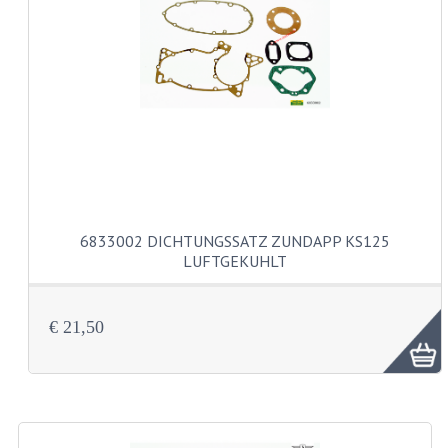
AUSPÜFFE UND KRÜMMER
DICHTUNGEN
KETTEN
KETTENRITZEL UND RÄDER
KUGELLAGER UND WELLENDICHTUNGEN
KURBELWELLEN
6833002 DICHTUNGSSATZ ZUNDAPP KS125
MOTOR REPARATURSÄTZE
LUFTGEKUHLT
MOTORGEHÄUSE
€ 21,50
PEDALE
SCHALTUNG UND KUPPLUNG
VERGASER UND DÜSEN