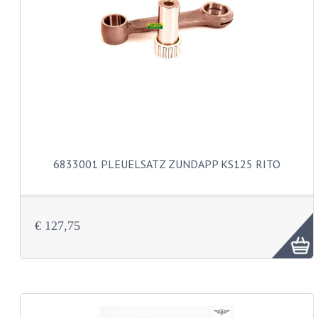
LAGER UND WELLENDICHTUNGEN
SCHALTUNG
ZÜNDUNG
KS100 TEILE
KS125 TEILE
KS175 TEILE
6833001 PLEUELSATZ ZUNDAPP KS125 RITO
VERSCHIEDENES
ZUNDAPP FAMEL
€ 127,75
NOS
KREIDLER
MOTORTEILE