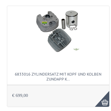
DÜSENSATZ BING 44-031
DÜSENSATZ BING 44-021 (KLEIN)
FEDERBEINE
LICHTSNOER EN KRIMPKOUS
SCHLÄUCHE 16-23"
SCHMIERSTOFFE
ZÜGE
6833016 ZYLINDERSATZ MIT KOPF UND KOLBEN
ZÜNDKERZEN
ZUNDAPP K…
MOTOR VARIA
€ 699,00
EDELSTAHL
MUTTER