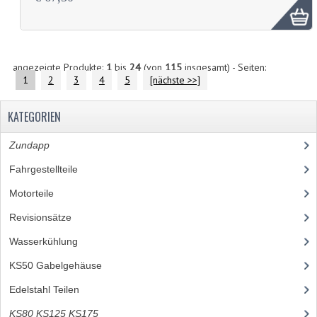
angezeigte Produkte:
1
bis
24
(von
115
insgesamt) - Seiten:
1
2
3
4
5
[nächste >>]
KATEGORIEN
Zundapp
(2591)
Fahrgestellteile
(1282)
Motorteile
(712)
Revisionsätze
(85)
Wasserkühlung
(50)
KS50 Gabelgehäuse
(22)
Edelstahl Teilen
(127)
KS80 KS125 KS175
(310)