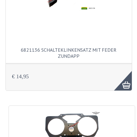
LENKER
SPIEGEL
TACHOMETERTEILE
TACHOS
6821136 SCHALTEKLINKENSATZ MIT FEDER
ZÜGE
ZUNDAPP
SCHUTZBLECHE UND KENNZEICHENTRAG
€ 14,95
BENZINTANK
ELEKTRISCHE AUSRÜSTUNG
BATTERIEN UND HUPE
BLINKER
KABELSÄTZE