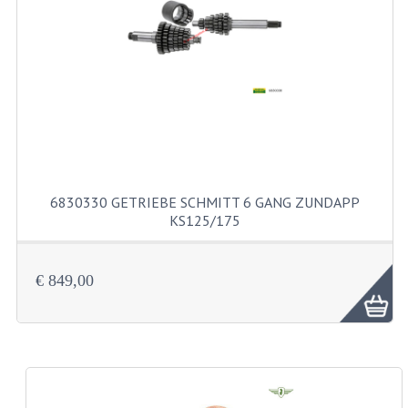
EDELSTAHL TEILEN
EDELSTAHL BOLZEN USW
KS80 KS125 KS175
KS80 TEILE
AUSPUFF
6830330 GETRIEBE SCHMITT 6 GANG ZUNDAPP
KS125/175
DICHTUNGEN
KETTENRAD UND RITZEL
€ 849,00
KICKSTART
KUPPLUNG
KURBELWELLE