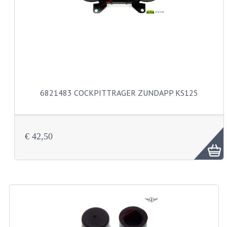
AUSPUFFE
AUSPUFFKRUMMER
AUSPUFFTEILE
DICHTUNGEN
6821483 COCKPITTRAGER ZUNDAPP KS125
FILTERS UND TEILE
GEHAÜSETEILE
KETTEN
€ 42,50
KETTENRITZEL UND RÄDER
ZAHNRADER HINTEN
ZAHNRADER VORNE
KICKSTARTER