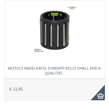
SITZBANKTEILE
SITZBÄNKE
TRETARM UND STÄNDER
WERKZEUGE
UNIVERSALE TEILEN
6833013 NADELKÄFIG ZUNDAPP KS125 SMALL END A-
BIRNE
QUALITÄT…
BA7S
€ 12,85
BA9S
E10