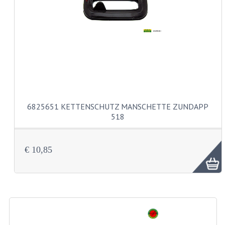
ZÜNDKERZ
REVISIONSÄTZE
REVISION 3 GANG FUSSSCHALTUNG MO
REVISION 3 GANG HANDSCHALTUNGMOT
REVISION 4 GANG FUSSSCHALTUNG MO
6825651 KETTENSCHUTZ MANSCHETTE ZUNDAPP
518
REVISION 5 GANG FUSSSCHALTUNG MO
REVISION EINER KS80/314 MOTOR
€ 10,85
REVISION EINER KS125/285 MOTOR
ANDERE
WASSERKÜHLUNG
KS50 GABELGEHÄUSE