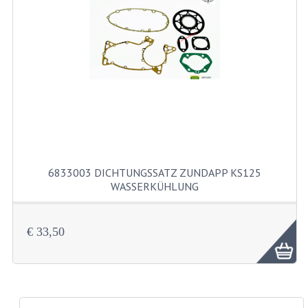
DÜSENSATZ MIKUNI SECHSKANT
DÜSENSATZ BING 44-021
DÜSENSATZ BING 44-031
DÜSENSATZ BING 44-051
ZYLINDER UND KOLBEN
ZÜNDUNGTEILE
6833003 DICHTUNGSSATZ ZUNDAPP KS125
FAHRGESTELLTEILE
WASSERKÜHLUNG
BENZINTANK
€ 33,50
BREMSEN, RÄDER
ELEKTRISCHE AUSRÜSTUNG