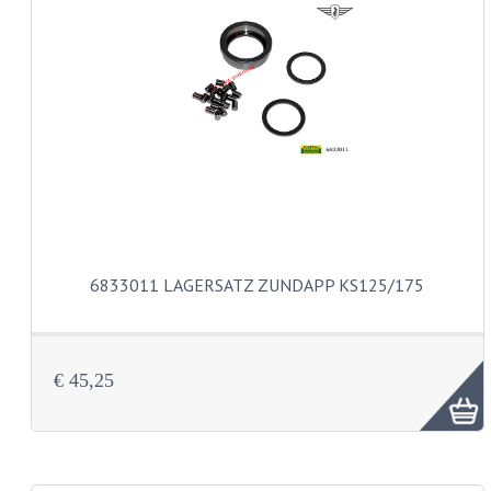
BATTERIE UND HORN
BLINKER
KABELSÄTZE
RÜCKLICHT
SCHALTER
SCHEINWERFER
EMBLEME UND AUFKLEBER
6833011 LAGERSATZ ZUNDAPP KS125/175
FEDERBEINE
GABEL
€ 45,25
GEPÄCKTRÄGER UND FUSSSTÜTZEN
LENKER ARMATUREN