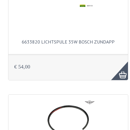
SCHLAUCHE 16-21"
REIFEN
REIFEN 16"
REIFEN 17"
6633820 LICHTSPULE 35W BOSCH ZUNDAPP
REIFEN 18"
REIFEN 19"
€ 54,00
REIFEN 21"
SCHLOSSER
SCHRAUBENSÄTZE
ZUNDAPP 515 EDELSTAHL
ZUNDAPP 517 EDELSTAHL