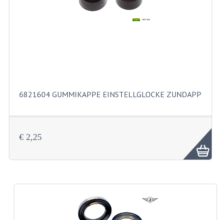
KUGELLAGER UND WELLENDICHTRINGE
KUGELLAGERS UND KUGELLAGERSATZE
WELLENDICHTUNGSATZE
KURBELWELLE
SCHALTUNG UND KUPPLUNG
6821604 GUMMIKAPPE EINSTELLGLOCKE ZUNDAPP
KUPPLUNGTEILE
SCHALTUNGTEILE
€ 2,25
VERGASER UND DÜSEN
DÜSENSATZ BING 26MM
VERGASER
DÜSENSATZ BING 44-021