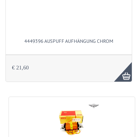
TACHORADER UND LAGERSATZE
WELLEN UND BUCHSE
CRANK UND PEDALE
4449396 AUSPUFF AUFHÄNGUNG CHROM
FEDERBEINE
GEPACKTRAGER UND FUSSRASTEN
€ 21,60
KETTENKASTEN
MOTORTRÄGER
RAHMENTEILE
REIFEN
INNEN SCHLÄUCHE