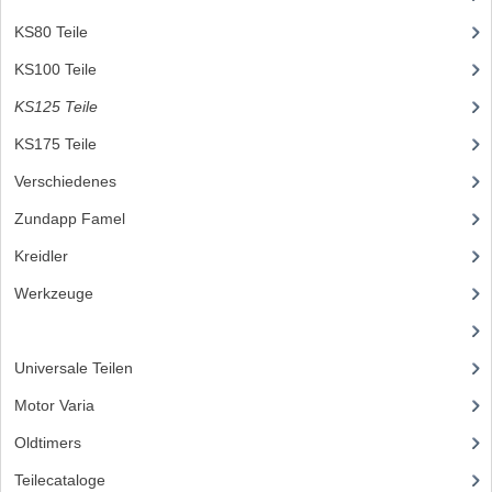
KS80 Teile
(131)
KS100 Teile
(20)
KS125 Teile
(115)
KS175 Teile
(44)
Verschiedenes
(3)
Zundapp Famel
(61)
Kreidler
(648)
Werkzeuge
(5)
(23)
Universale Teilen
(295)
Motor Varia
(120)
Oldtimers
(73)
Teilecataloge
(86)