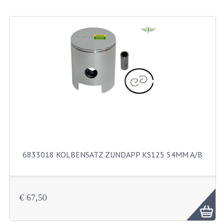
MOEREN
BORGMOEREN
DOPMOEREN
FLENSMOEREN
RINGE
BORGRINGEN
ONDERLEGRINGEN
6833018 KOLBENSATZ ZUNDAPP KS125 54MM A/B
VEERRINGEN
CARROSSERIERINGEN
€ 67,50
SCHRAUBEN
CILINDERKOP BOUTEN