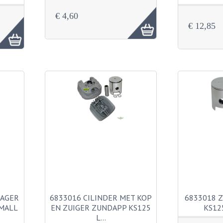
€ 4,60
€ 12,85
LAGER
6833016 CILINDER MET KOP
6833018 
SMALL
EN ZUIGER ZUNDAPP KS125
KS12
L…