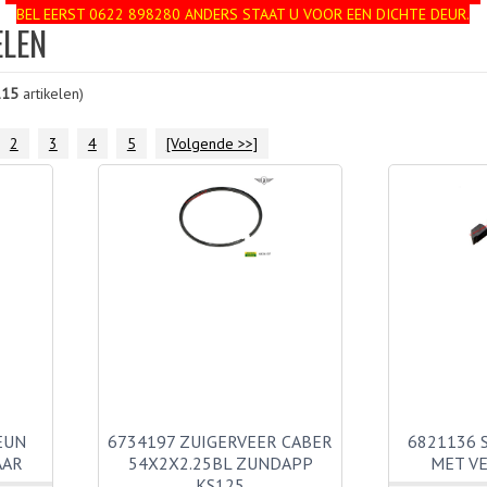
BEL EERST 0622 898280 ANDERS STAAT U VOOR EEN DICHTE DEUR.
ELEN
115
artikelen)
2
3
4
5
[Volgende >>]
EUN
6734197 ZUIGERVEER CABER
6821136 
AAR
54X2X2.25BL ZUNDAPP
MET V
KS125