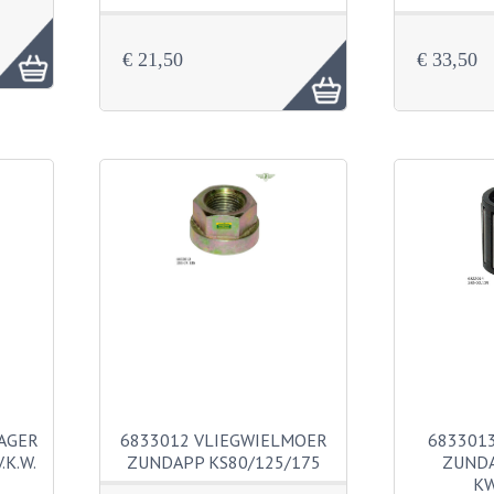
€ 21,50
€ 33,50
AGER
6833012 VLIEGWIELMOER
683301
.K.W.
ZUNDAPP KS80/125/175
ZUNDA
KW