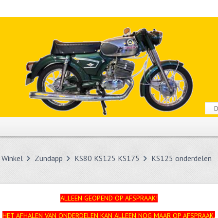
Winkel
Zundapp
KS80 KS125 KS175
KS125 onderdelen
ALLEEN GEOPEND OP AFSPRAAK!
HET AFHALEN VAN ONDERDELEN KAN ALLEEN NOG MAAR OP AFSPRAAK.