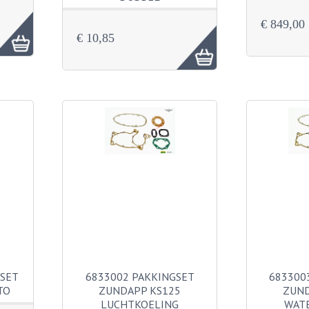
€ 849,00
€ 10,85
GSET
6833002 PAKKINGSET
683300
TO
ZUNDAPP KS125
ZUND
LUCHTKOELING
WAT