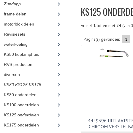
Zundapp
(2591)
KS125 ONDERD
frame delen
(1282)
motorblok delen
(712)
Artikel
1
tot en met
24
(van
Revisiesets
(85)
Pagina(s) gevonden:
1
waterkoeling
(50)
KS50 koplamphuis
(22)
RVS producten
(127)
diversen
(3)
KS80 KS125 KS175
(310)
KS80 onderdelen
(131)
KS100 onderdelen
(20)
KS125 onderdelen
(115)
4449396 UITLAATST
KS175 onderdelen
(44)
CHROOM VERSTELB