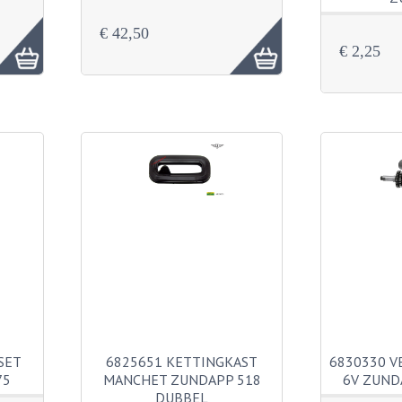
€ 42,50
€ 2,25
SET
6825651 KETTINGKAST
6830330 V
75
MANCHET ZUNDAPP 518
6V ZUND
DUBBEL