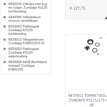
6833016 Cilinder met kop
en zuiger Zundapp Ks125
€ 127,75
luchtkoeling
4449396 Uitlaatsteun
chroom verstelbaar
6833002 Pakkingset
Zundapp KS125
luchtkoeling
6833012 Vliegwielmoer
Zundapp KS80/125/175
6833003 Pakkingset
Zundapp KS125
waterkoeling
6833058 6409 Bochtklem
massief Zundapp
KS80/100
6833011 TONNETJESL
ZUNDAPP KS125/175 V
AS