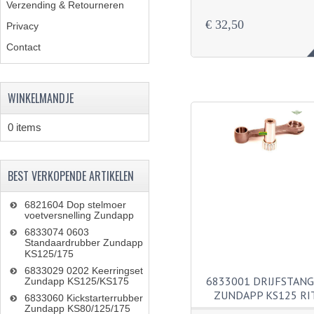
Verzending & Retourneren
€ 32,50
Privacy
Contact
WINKELMANDJE
0 items
BEST VERKOPENDE ARTIKELEN
6821604 Dop stelmoer
voetversnelling Zundapp
6833074 0603
Standaardrubber Zundapp
KS125/175
6833029 0202 Keerringset
6833001 DRIJFSTAN
Zundapp KS125/KS175
ZUNDAPP KS125 RI
6833060 Kickstarterrubber
Zundapp KS80/125/175