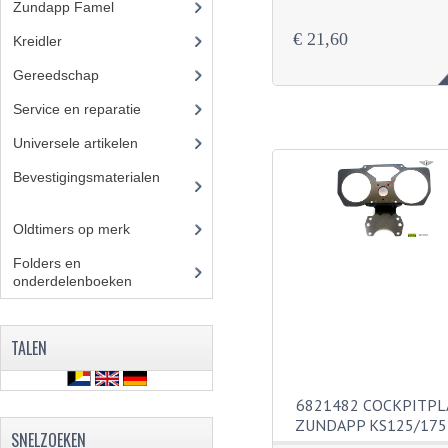
Zundapp Famel
(61)
€ 21,60
Kreidler
(648)
Gereedschap
(5)
Service en reparatie
(23)
Universele artikelen
(295)
Bevestigingsmaterialen
(12
0)
Oldtimers op merk
(73)
Folders en
onderdelenboeken
(86)
TALEN
6821482 COCKPITPL
ZUNDAPP KS125/175
SNELZOEKEN