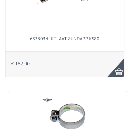
BUITENBANDEN 19"
BUITENBANDEN 21"
BEPLATING
6833034 UITLAAT ZUNDAPP KS80
BOUTENSETS
ZUNDAPP 515 RVS
€ 152,00
ZUNDAPP 517 RVS
ZUNDAPP 529 RVS
BUDDY SEATS
BUDDY OVERTREKKEN
BUDDY SEAT ONDERDELEN