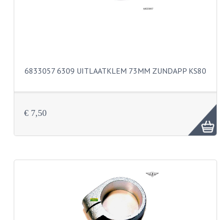
BUDDY SEATS
CRANKS EN STANDAARDS
EMBLEMEN EN STICKERS
FRAMEBEUGELS
6833057 6309 UITLAATKLEM 73MM ZUNDAPP KS80
KETTINGKASTEN
MOTOROPHANGING
€ 7,50
REMMEN EN WIELEN
AANDRIJVERS EN LAGERS
ASSEN EN BUSSEN
BUITENBANDEN
REMDELEN