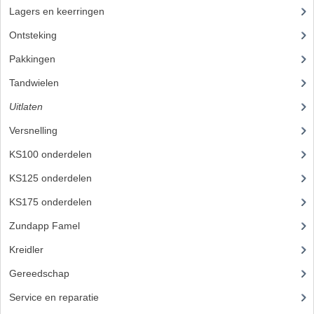
Lagers en keerringen
(8)
VERSNELLING ONDERDELEN
Ontsteking
(6)
REVISIESETS
Pakkingen
(3)
REVISIE 3 BAK HAND
Tandwielen
(7)
Uitlaten
(7)
REVISIE 3 BAK VOET
Versnelling
(17)
REVISIE 4 BAK VOET
KS100 onderdelen
(20)
REVISIE 5 BAK VOET
KS125 onderdelen
(115)
REVISIE KS80/314 MOTORBLOK
KS175 onderdelen
(44)
Zundapp Famel
(61)
REVISIE KS125/285 MOTORBLOK
Kreidler
(648)
OVERIG
Gereedschap
(5)
WATERKOELING
Service en reparatie
(23)
KS50 KOPLAMPHUIS