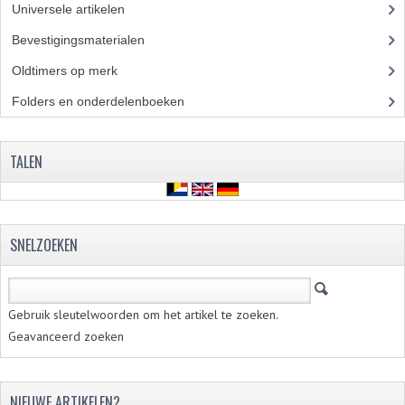
Universele artikelen
(295)
RVS PRODUCTEN
Bevestigingsmaterialen
(120)
Oldtimers op merk
(73)
RVS BOUTEN EN MOEREN
Folders en onderdelenboeken
(86)
DIVERSEN
KS80 KS125 KS175
TALEN
KS80 ONDERDELEN
KICKSTARTER
SNELZOEKEN
KOPPELING
KRUKASSEN
Gebruik sleutelwoorden om het artikel te zoeken.
LAGERS EN KEERRINGEN
Geavanceerd zoeken
ONTSTEKING
NIEUWE ARTIKELEN?