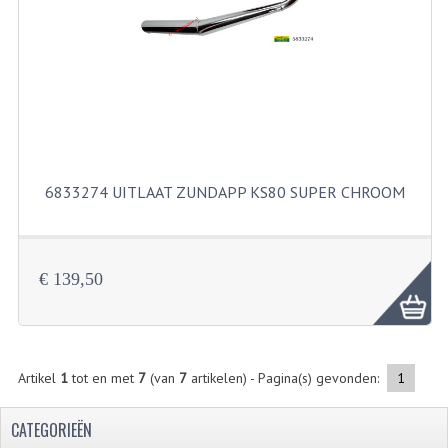
FILTERS EN TRECHTERS
KETTINGEN
KRUKASSEN
LAGERS EN KEERRINGEN
KEERRINGSETS
6833274 UITLAAT ZUNDAPP KS80 SUPER CHROOM
LAGERS EN LAGERSETS
ONTSTEKINGSDELEN
€ 139,50
BOUGIE EN BOUGIEDOP
ELECTRONISCHE ONTSTEKING
Artikel
1
tot en met
7
(van
7
artikelen) - Pagina(s) gevonden:
1
PUNTEN ONTSTEKING
CATEGORIEËN
PAKKINGEN