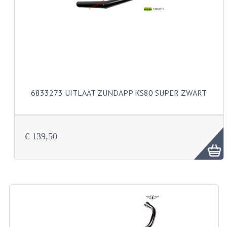
CARBURATEURS
SPROEIERSET BING 26MM
SPROEIERSET BING KLEIN 44-021
SPROEIERSET BING KLEIN NT 44-031
6833273 UITLAAT ZUNDAPP KS80 SUPER ZWART
SPROEIERSET BING ZESKANT 44-051
SPROEIERSET MIKUNI ZESKANT
CARTERDELEN
€ 139,50
CILINDERS EN ZUIGERS
CILINDERKITS
CILINDERKOPPEN
ZUIGERS EN ZUIGERVEREN