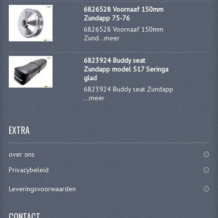
PAKKINGEN
6826528 Voornaaf 150mm
Zundapp 75-76
PEDALEN
6826528 Voornaaf 150mm
Zund...
meer
REVISIESETS
6823924 Buddy seat
TANDWIELEN
Zundapp model 517 Seringa
glad
UITLATEN EN BOCHTEN
6823924 Buddy seat Zundapp
...
meer
VERSNELLING EN KOPPELING
FRAME ONDERDELEN
EXTRA
ACHTERBRUG
over ons
BAGAGEDRAGERS EN VOETSTEUNEN
Privacybeleid
BUDDY SEATS
Leveringsvoorwaarden
BUDDY SEAT HOEZEN
CONTACT