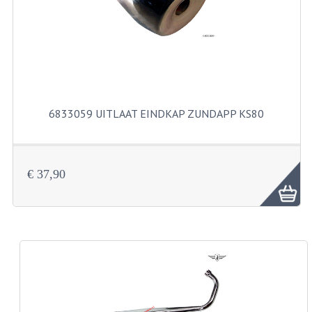
KABELS
SPIEGELS
STUREN
TELLER ONDERDELEN
6833059 UITLAAT EINDKAP ZUNDAPP KS80
TELLERS COMPLEET
SPATBORDEN EN KENTEKENPLATEN
€ 37,90
TANK
VERLICHTING EN ELEKTRA
ACCU'S EN CLAXONS
ACHTERLICHTEN
KABELBOMEN