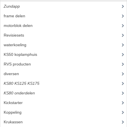
Zundapp
(2591)
PEDALEN
frame delen
(1282)
SPRUITSTUKKEN EN RUBBERS
motorblok delen
(712)
TANDWIELEN
Revisiesets
(85)
ACHTERTANDWIELEN
waterkoeling
(50)
KS50 koplamphuis
(22)
VOORTANDWIELEN
RVS producten
(127)
UITLATEN EN BOCHTEN
diversen
(3)
UITLATEN
KS80 KS125 KS175
(310)
UITLAATBOCHTEN
KS80 onderdelen
(131)
UITLAATONDERDELEN
Kickstarter
(3)
Koppeling
(14)
VERSNELLING EN KOPPELING
Krukassen
(6)
KOPPELING ONDERDELEN