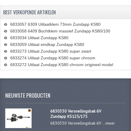
CARBURATEURS EN SPROEIERS
BEST VERKOPENDE ARTIKELEN
SPROEIERSET MIKUNI ZESKANT
6833057 6309 Uitlaatklem 73mm Zundapp KS80
SPROEIERSET BING KLEIN 44-021
6833058 6409 Bochtklem massief Zundapp KS80/100
6833034 Uitlaat Zundapp KS80
SPROEIERSET BING KLEIN NT 44-031
6833059 Uitlaat eindkap Zundapp KS80
SPROEIERSET BING ZESKANT 44-051
6833273 Uitlaat Zundapp KS80 super zwart
6833274 Uitlaat Zundapp KS80 super chroom
CARTERDELEN
6833272 Uitlaat Zundapp KS80 chroom origineel model
CILINDERS EN ZUIGERS
KETTINGEN
NIEUWSTE PRODUCTEN
KRUKASSEN
6830330 Versnellingsbak 6V
LAGERS EN KEERRINGEN
Zundapp KS125/175
6830330 Versnellingsbak 6V ...
meer
ONTSTEKINGSDELEN