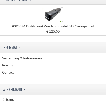
PAKKINGEN
TANDWIELEN
UITLATEN
6823924 Buddy seat Zundapp model 517 Seringa glad
VERSNELLING
€ 125,00
KS100 ONDERDELEN
INFORMATIE
KS125 ONDERDELEN
Verzending & Retourneren
KS175 ONDERDELEN
Privacy
ZUNDAPP FAMEL
Contact
NOS
KREIDLER
WINKELMANDJE
MOTORBLOK DELEN
0 items