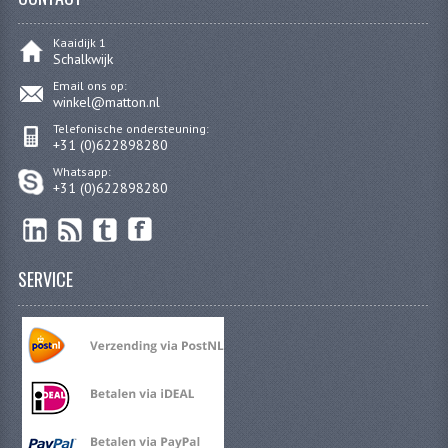
BUDDY SEAT ONDERDELEN
Kaaidijk 1
Schalkwijk
BUDDY SEATS
Email ons op:
CRANKS EN STANDAARDS
winkel@matton.nl
Telefonische ondersteuning:
EMBLEMEN EN STICKERS
+31 (0)622898280
Whatsapp:
FRAMEBEPLATING
+31 (0)622898280
REMMEN EN WIELEN
SCHOKBREKERS
SERVICE
SLOTEN
SPATBORDEN EN KENTEKENPLATEN
STUUR EN BEDIENING
HANDELS EN HANDVATTEN