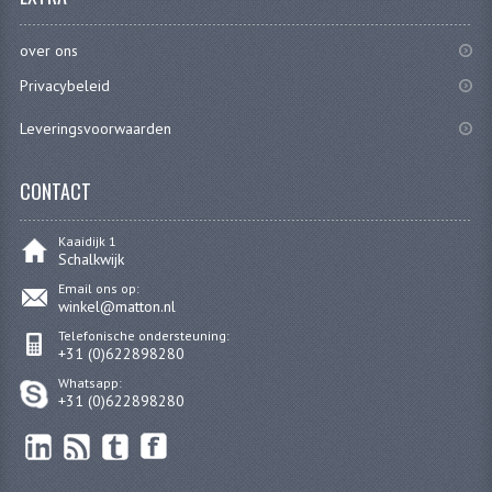
RVS PRODUCTEN
over ons
Privacybeleid
RVS BOUTEN EN MOEREN
Leveringsvoorwaarden
DIVERSEN
KS80 KS125 KS175
CONTACT
KS80 ONDERDELEN
Kaaidijk 1
Schalkwijk
KICKSTARTER
Email ons op:
winkel@matton.nl
KOPPELING
Telefonische ondersteuning:
+31 (0)622898280
KRUKASSEN
Whatsapp:
+31 (0)622898280
LAGERS EN KEERRINGEN
ONTSTEKING