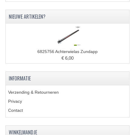
FILTERS EN TRECHTERS
NIEUWE ARTIKELEN?
KETTINGEN
KRUKASSEN
LAGERS EN KEERRINGEN
6825756 Achterwielas Zundapp
KEERRINGSETS
€ 6,00
LAGERS EN LAGERSETS
INFORMATIE
ONTSTEKINGSDELEN
Verzending & Retourneren
BOUGIE EN BOUGIEDOP
Privacy
ELECTRONISCHE ONTSTEKING
Contact
PUNTEN ONTSTEKING
WINKELMANDJE
PAKKINGEN