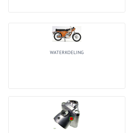
BUDDY SEATS
CRANKS EN STANDAARDS
EMBLEMEN EN STICKERS
FRAMEBEUGELS
KETTINGKASTEN
WATERKOELING
MOTOROPHANGING
REMMEN EN WIELEN
AANDRIJVERS EN LAGERS
ASSEN EN BUSSEN
BUITENBANDEN
REMDELEN