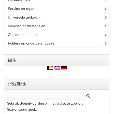
Gereedschap
(5)
CARBURATEURS
Service en reparatie
(23)
SPROEIERSET BING 26MM
Universele artikelen
(295)
SPROEIERSET BING KLEIN 44-021
Bevestigingsmaterialen
(120)
Oldtimers op merk
(73)
SPROEIERSET BING KLEIN NT 44-031
Folders en onderdelenboeken
(86)
SPROEIERSET BING ZESKANT 44-051
SPROEIERSET MIKUNI ZESKANT
TALEN
CARTERDELEN
CILINDERS EN ZUIGERS
SNELZOEKEN
CILINDERKITS
CILINDERKOPPEN
Gebruik sleutelwoorden om het artikel te zoeken.
Geavanceerd zoeken
ZUIGERS EN ZUIGERVEREN