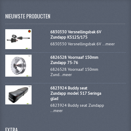
VERSNELLING ONDERDELEN
NIEUWSTE PRODUCTEN
REVISIESETS
6830330 Versnellingsbak 6V
REVISIE 3 BAK HAND
Zundapp KS125/175
6830330 Versnellingsbak 6V ...
meer
REVISIE 3 BAK VOET
6826528 Voornaaf 150mm
REVISIE 4 BAK VOET
Zundapp 75-76
6826528 Voornaaf 150mm
REVISIE 5 BAK VOET
Zund...
meer
REVISIE KS80/314 MOTORBLOK
6823924 Buddy seat
Zundapp model 517 Seringa
REVISIE KS125/285 MOTORBLOK
glad
6823924 Buddy seat Zundapp
OVERIG
...
meer
WATERKOELING
EXTRA
KS50 KOPLAMPHUIS