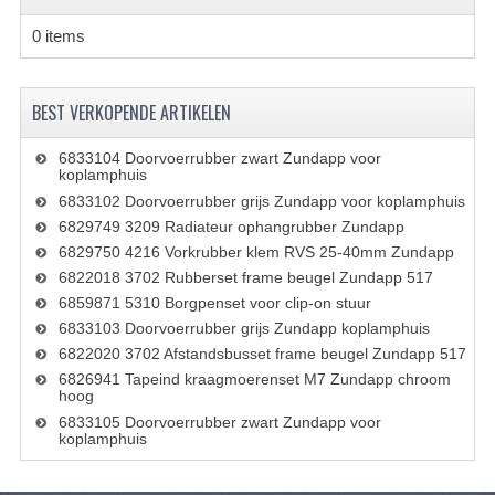
PEDALEN
0 items
SPRUITSTUKKEN EN RUBBERS
BEST VERKOPENDE ARTIKELEN
TANDWIELEN
6833104 Doorvoerrubber zwart Zundapp voor
ACHTERTANDWIELEN
koplamphuis
6833102 Doorvoerrubber grijs Zundapp voor koplamphuis
VOORTANDWIELEN
6829749 3209 Radiateur ophangrubber Zundapp
6829750 4216 Vorkrubber klem RVS 25-40mm Zundapp
UITLATEN EN BOCHTEN
6822018 3702 Rubberset frame beugel Zundapp 517
6859871 5310 Borgpenset voor clip-on stuur
UITLATEN
6833103 Doorvoerrubber grijs Zundapp koplamphuis
UITLAATBOCHTEN
6822020 3702 Afstandsbusset frame beugel Zundapp 517
6826941 Tapeind kraagmoerenset M7 Zundapp chroom
hoog
UITLAATONDERDELEN
6833105 Doorvoerrubber zwart Zundapp voor
koplamphuis
VERSNELLING EN KOPPELING
KOPPELING ONDERDELEN