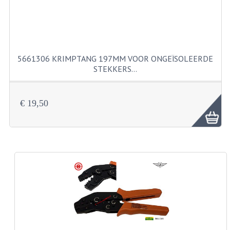
BUITENBANDEN 19"
BUITENBANDEN 21"
5661306 KRIMPTANG 197MM VOOR ONGEÏSOLEERDE
BEPLATING
STEKKERS…
BOUTENSETS
€ 19,50
ZUNDAPP 515 RVS
ZUNDAPP 517 RVS
ZUNDAPP 529 RVS
BUDDY SEATS
BUDDY OVERTREKKEN
BUDDY SEAT ONDERDELEN