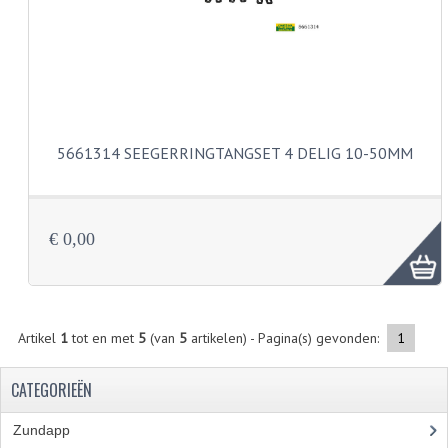
KOPLAMPEN
RICHTINGAANWIJZERS
SCHAKELAARS
VOORVORK ONDERDELEN
5661314 SEEGERRINGTANGSET 4 DELIG 10-50MM
VOORVORK COMPLEET
VOORVORK 517
€ 0,00
VOORVORK 529 TROMMEL
VOORVORK 530 SCHIJFREM
Artikel
1
tot en met
5
(van
5
artikelen) - Pagina(s) gevonden:
1
MOTORBLOK DELEN
CARBURATEURDELEN
CATEGORIEËN
CARBURATEURS EN SPROEIERS
Zundapp
(2591)