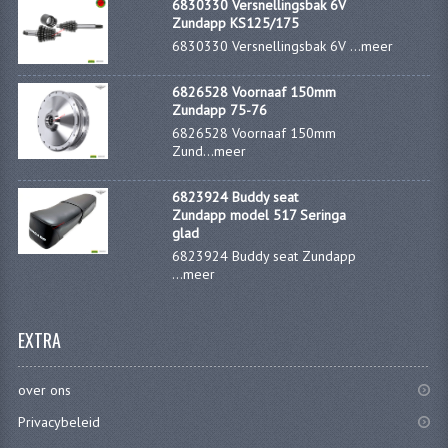
6830330 Versnellingsbak 6V
Zundapp KS125/175
VERSNELLING ONDERDELEN
6830330 Versnellingsbak 6V ...
meer
REVISIESETS
6826528 Voornaaf 150mm
Zundapp 75-76
REVISIE 3 BAK HAND
6826528 Voornaaf 150mm
Zund...
meer
REVISIE 3 BAK VOET
6823924 Buddy seat
REVISIE 4 BAK VOET
Zundapp model 517 Seringa
glad
REVISIE 5 BAK VOET
6823924 Buddy seat Zundapp
...
meer
REVISIE KS80/314 MOTORBLOK
REVISIE KS125/285 MOTORBLOK
EXTRA
OVERIG
over ons
WATERKOELING
Privacybeleid
KS50 KOPLAMPHUIS