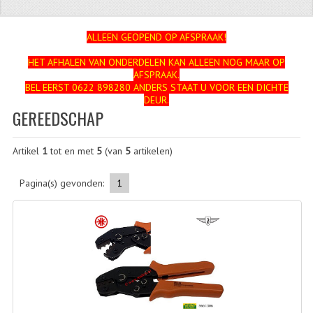
ZUNDAPP
ALLEEN GEOPEND OP AFSPRAAK!
FRAME DELEN
HET AFHALEN VAN ONDERDELEN KAN ALLEEN NOG MAAR OP
AFSPRAAK.
ACHTERBRUG
BEL EERST 0622 898280 ANDERS STAAT U VOOR EEN DICHTE
DEUR.
BAGAGEDRAGERS EN VOETSTEUNEN
GEREEDSCHAP
BANDEN
Artikel
1
tot en met
5
(van
5
artikelen)
BINNENBANDEN
Pagina(s) gevonden:
1
BINNENBANDEN 16-21"
BUITENBANDEN
BUITENBANDEN 16"
BUITENBANDEN 17"
BUITENBANDEN 18"