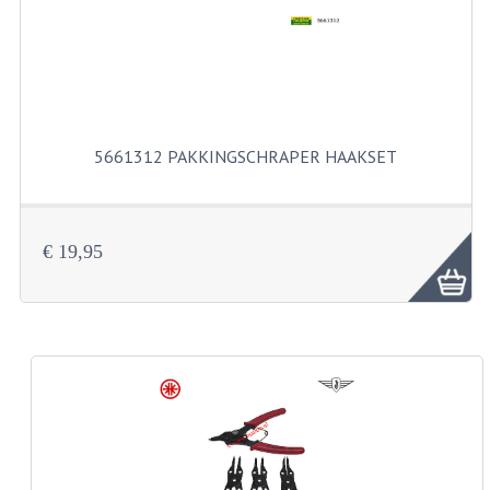
KABELS
SPIEGELS
STUREN
TELLER ONDERDELEN
5661312 PAKKINGSCHRAPER HAAKSET
TELLERS COMPLEET
SPATBORDEN EN KENTEKENPLATEN
€ 19,95
TANK
VERLICHTING EN ELEKTRA
ACCU'S EN CLAXONS
ACHTERLICHTEN
KABELBOMEN