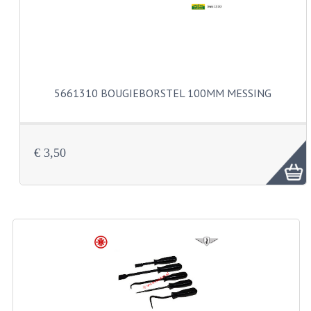
VELGEN EN SPAKEN
ALUMINIUM VELGEN
CHROMEN VELGEN
SPAKEN
5661310 BOUGIEBORSTEL 100MM MESSING
WIELEN DIVERSEN
SCHOKBREKERS
€ 3,50
SLOTEN
STUUR EN BEDIENING
COCKPIT ONDERDELEN
HANDELS EN HANDVATTEN
MAGURA BLOKHANDELS