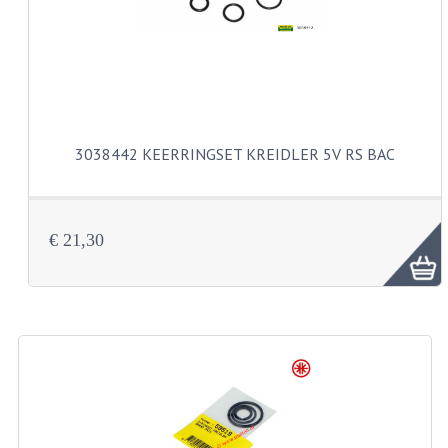
VELGEN EN SPAKEN
ALUMINIUM VELGEN
CHROMEN VELGEN
SPAKEN
3038442 KEERRINGSET KREIDLER 5V RS BAC
WIELEN DIVERSEN
SCHOKBREKERS
€ 21,30
SLOTEN
STUUR EN BEDIENING
COCKPIT ONDERDELEN
HANDELS EN HANDVATTEN
MAGURA BLOKHANDELS