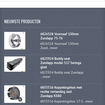
CARBURATEURS EN SPROEIERS
SPROEIERSET MIKUNI ZESKANT
NIEUWSTE PRODUCTEN
SPROEIERSET BING KLEIN 44-021
SPROEIERSET BING KLEIN NT 44-031
6826528 Voornaaf 150mm
Zundapp 75-76
SPROEIERSET BING ZESKANT 44-051
6826528 Voornaaf 150mm
Zund...
meer
CARTERDELEN
6823924 Buddy seat
CILINDERS EN ZUIGERS
Zundapp model 517 Seringa
glad
KETTINGEN
6823924 Buddy seat Zundapp
...
meer
KRUKASSEN
6833316 Koppelingshuis met
LAGERS EN KEERRINGEN
rechte vertanding Jasil
Zundapp KS80
ONTSTEKINGSDELEN
6833316 Koppelingshuis 17-5...
meer