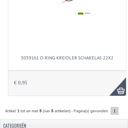
PEDALEN
SPRUITSTUKKEN EN RUBBERS
TANDWIELEN
ACHTERTANDWIELEN
VOORTANDWIELEN
3039161 O-RING KREIDLER SCHAKELAS 22X2
UITLATEN EN BOCHTEN
UITLATEN
€ 0,95
UITLAATBOCHTEN
UITLAATONDERDELEN
Artikel
1
tot en met
8
(van
8
artikelen) - Pagina(s) gevonden:
1
VERSNELLING EN KOPPELING
CATEGORIEËN
KOPPELING ONDERDELEN