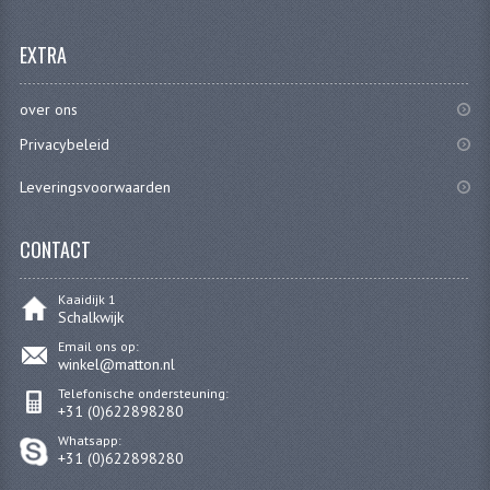
PAKKINGEN
EXTRA
PEDALEN
REVISIESETS
over ons
Privacybeleid
TANDWIELEN
Leveringsvoorwaarden
UITLATEN EN BOCHTEN
VERSNELLING EN KOPPELING
CONTACT
FRAME ONDERDELEN
Kaaidijk 1
Schalkwijk
ACHTERBRUG
Email ons op:
winkel@matton.nl
BAGAGEDRAGERS EN VOETSTEUNEN
Telefonische ondersteuning:
+31 (0)622898280
BUDDY SEATS
Whatsapp:
+31 (0)622898280
BUDDY SEAT HOEZEN