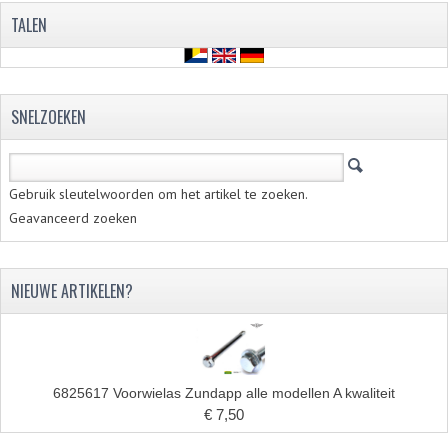
TALEN
RVS PRODUCTEN
RVS BOUTEN EN MOEREN
SNELZOEKEN
DIVERSEN
KS80 KS125 KS175
Gebruik sleutelwoorden om het artikel te zoeken.
KS80 ONDERDELEN
Geavanceerd zoeken
KICKSTARTER
NIEUWE ARTIKELEN?
KOPPELING
KRUKASSEN
LAGERS EN KEERRINGEN
6825617 Voorwielas Zundapp alle modellen A kwaliteit
ONTSTEKING
€ 7,50