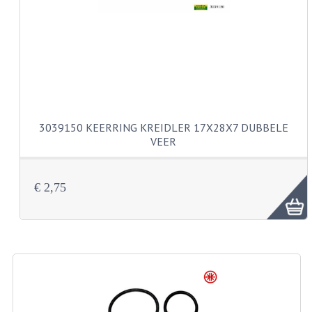
CARBURATEURS
SPROEIERSET BING 26MM
SPROEIERSET BING KLEIN 44-021
SPROEIERSET BING KLEIN NT 44-031
3039150 KEERRING KREIDLER 17X28X7 DUBBELE
SPROEIERSET BING ZESKANT 44-051
VEER
SPROEIERSET MIKUNI ZESKANT
CARTERDELEN
€ 2,75
CILINDERS EN ZUIGERS
CILINDERKITS
CILINDERKOPPEN
ZUIGERS EN ZUIGERVEREN