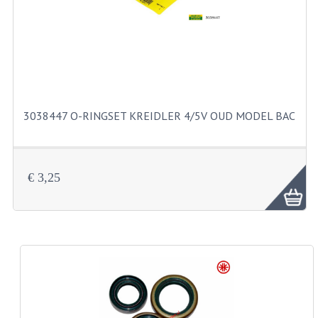
KABELS
SPIEGELS
STUREN
TELLER ONDERDELEN
3038447 O-RINGSET KREIDLER 4/5V OUD MODEL BAC
TELLERS COMPLEET
SPATBORDEN EN KENTEKENPLATEN
€ 3,25
TANK
VERLICHTING EN ELEKTRA
ACCU'S EN CLAXONS
ACHTERLICHTEN
KABELBOMEN