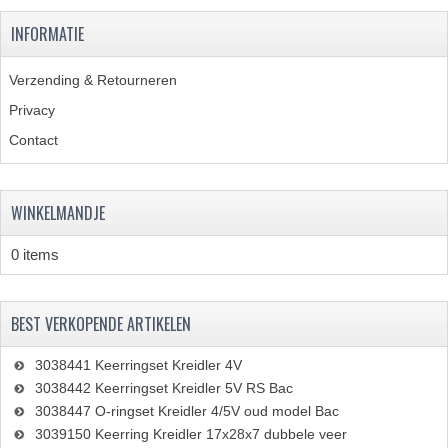
PAKKINGEN
INFORMATIE
TANDWIELEN
Verzending & Retourneren
UITLATEN
Privacy
VERSNELLING
Contact
KS100 ONDERDELEN
KS125 ONDERDELEN
WINKELMANDJE
KS175 ONDERDELEN
0 items
ZUNDAPP FAMEL
BEST VERKOPENDE ARTIKELEN
NOS
3038441 Keerringset Kreidler 4V
KREIDLER
3038442 Keerringset Kreidler 5V RS Bac
3038447 O-ringset Kreidler 4/5V oud model Bac
MOTORBLOK DELEN
3039150 Keerring Kreidler 17x28x7 dubbele veer