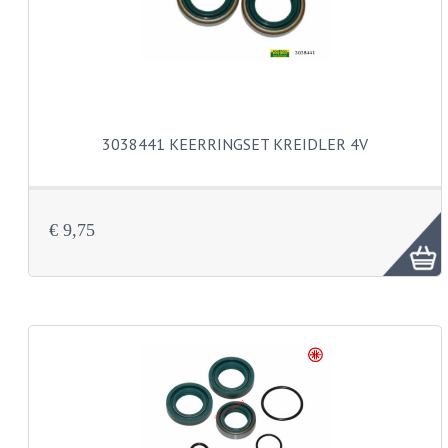
BUDDY SEATS
CRANKS EN STANDAARDS
EMBLEMEN EN STICKERS
FRAMEBEUGELS
3038441 KEERRINGSET KREIDLER 4V
KETTINGKASTEN
MOTOROPHANGING
€ 9,75
REMMEN EN WIELEN
AANDRIJVERS EN LAGERS
ASSEN EN BUSSEN
BUITENBANDEN
REMDELEN