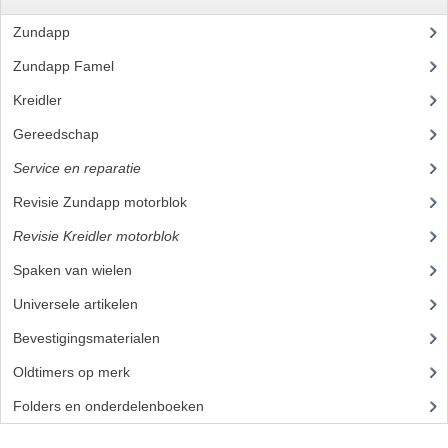
Zundapp
(2590)
VERSNELLING ONDERDELEN
Zundapp Famel
(61)
REVISIESETS
Kreidler
(648)
REVISIE 3 BAK HAND
Gereedschap
(5)
REVISIE 3 BAK VOET
Service en reparatie
(23)
REVISIE 4 BAK VOET
Revisie Zundapp motorblok
Revisie Kreidler motorblok
(8)
REVISIE 5 BAK VOET
Spaken van wielen
(15)
REVISIE KS80/314 MOTORBLOK
Universele artikelen
(295)
REVISIE KS125/285 MOTORBLOK
Bevestigingsmaterialen
(120)
OVERIG
Oldtimers op merk
(73)
WATERKOELING
Folders en onderdelenboeken
(86)
KS50 KOPLAMPHUIS