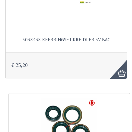
BUITENBANDEN 19"
BUITENBANDEN 21"
BEPLATING
3038438 KEERRINGSET KREIDLER 3V BAC
BOUTENSETS
ZUNDAPP 515 RVS
€ 25,20
ZUNDAPP 517 RVS
ZUNDAPP 529 RVS
BUDDY SEATS
BUDDY OVERTREKKEN
BUDDY SEAT ONDERDELEN