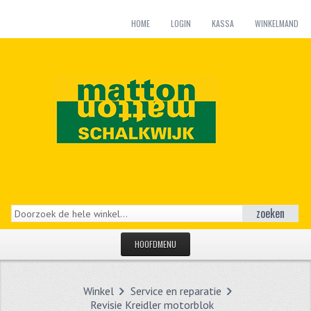
HOME
LOGIN
KASSA
WINKELMAND
zoeken
HOOFDMENU
HOME
Winkel
Service en reparatie
CATEGORIEËN
Revisie Kreidler motorblok