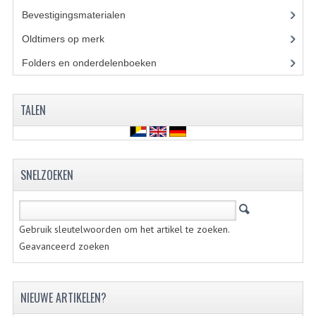
VELGEN EN SPAKEN
Bevestigingsmaterialen
(120)
ALUMINIUM VELGEN
Oldtimers op merk
(73)
CHROMEN VELGEN
Folders en onderdelenboeken
(86)
SPAKEN
TALEN
WIELEN DIVERSEN
SCHOKBREKERS
SNELZOEKEN
SLOTEN
STUUR EN BEDIENING
Gebruik sleutelwoorden om het artikel te zoeken.
COCKPIT ONDERDELEN
Geavanceerd zoeken
HANDELS EN HANDVATTEN
MAGURA BLOKHANDELS
NIEUWE ARTIKELEN?