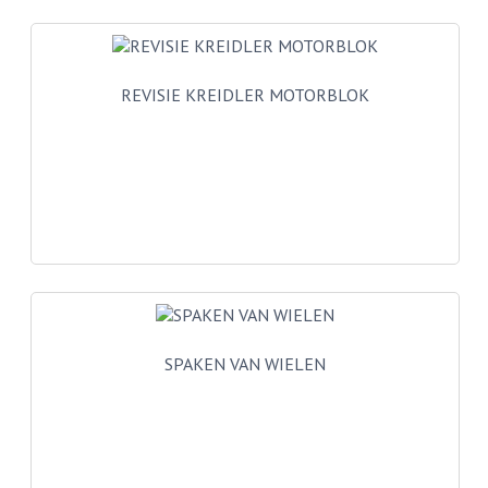
BUITENBANDEN 19"
BUITENBANDEN 21"
REVISIE KREIDLER MOTORBLOK
BEPLATING
BOUTENSETS
ZUNDAPP 515 RVS
ZUNDAPP 517 RVS
ZUNDAPP 529 RVS
BUDDY SEATS
SPAKEN VAN WIELEN
BUDDY OVERTREKKEN
BUDDY SEAT ONDERDELEN