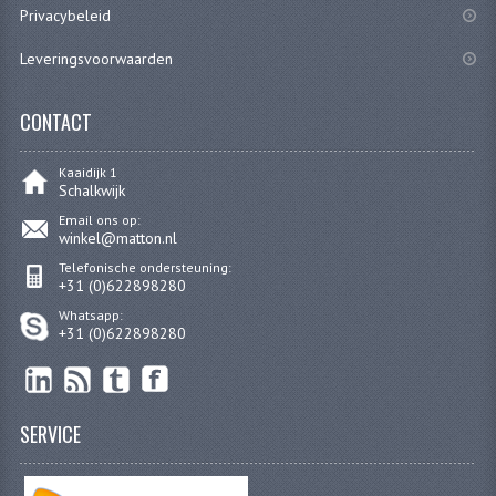
Privacybeleid
FILTERS EN TRECHTERS
Leveringsvoorwaarden
KETTINGEN
CONTACT
KRUKASSEN
LAGERS EN KEERRINGEN
Kaaidijk 1
Schalkwijk
KEERRINGSETS
Email ons op:
winkel@matton.nl
LAGERS EN LAGERSETS
Telefonische ondersteuning:
+31 (0)622898280
ONTSTEKINGSDELEN
Whatsapp:
+31 (0)622898280
BOUGIE EN BOUGIEDOP
ELECTRONISCHE ONTSTEKING
SERVICE
PUNTEN ONTSTEKING
PAKKINGEN