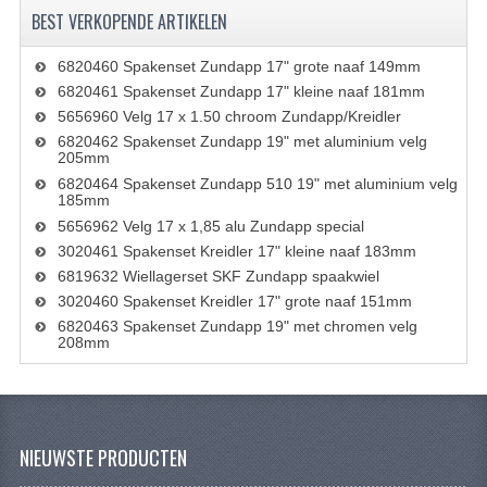
KOPLAMPEN
BEST VERKOPENDE ARTIKELEN
RICHTINGAANWIJZERS
6820460 Spakenset Zundapp 17" grote naaf 149mm
6820461 Spakenset Zundapp 17" kleine naaf 181mm
SCHAKELAARS
5656960 Velg 17 x 1.50 chroom Zundapp/Kreidler
6820462 Spakenset Zundapp 19" met aluminium velg
VOORVORK ONDERDELEN
205mm
6820464 Spakenset Zundapp 510 19" met aluminium velg
VOORVORK COMPLEET
185mm
5656962 Velg 17 x 1,85 alu Zundapp special
VOORVORK 517
3020461 Spakenset Kreidler 17" kleine naaf 183mm
6819632 Wiellagerset SKF Zundapp spaakwiel
VOORVORK 529 TROMMEL
3020460 Spakenset Kreidler 17" grote naaf 151mm
6820463 Spakenset Zundapp 19" met chromen velg
VOORVORK 530 SCHIJFREM
208mm
MOTORBLOK DELEN
CARBURATEURDELEN
NIEUWSTE PRODUCTEN
CARBURATEURS EN SPROEIERS