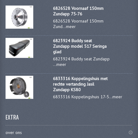
CARBURATEURS
6826528 Voornaaf 150mm
Zundapp 75-76
SPROEIERSET BING 26MM
6826528 Voornaaf 150mm
Zund...
meer
SPROEIERSET BING KLEIN 44-021
6823924 Buddy seat
SPROEIERSET BING KLEIN NT 44-031
Zundapp model 517 Seringa
glad
SPROEIERSET BING ZESKANT 44-051
6823924 Buddy seat Zundapp
...
meer
SPROEIERSET MIKUNI ZESKANT
6833316 Koppelingshuis met
CARTERDELEN
rechte vertanding Jasil
Zundapp KS80
CILINDERS EN ZUIGERS
6833316 Koppelingshuis 17-5...
meer
CILINDERKITS
EXTRA
CILINDERKOPPEN
over ons
ZUIGERS EN ZUIGERVEREN