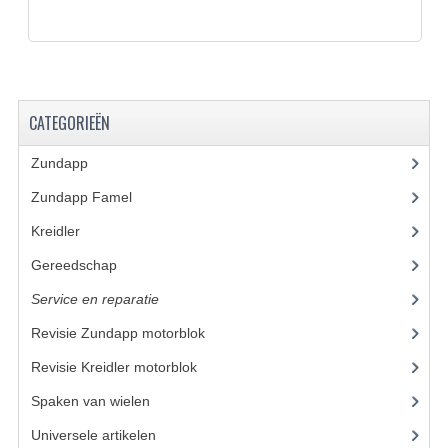
BUDDY SEATS
CRANKS EN STANDAARDS
EMBLEMEN EN STICKERS
CATEGORIEËN
FRAMEBEUGELS
Zundapp
(2590)
KETTINGKASTEN
Zundapp Famel
(61)
MOTOROPHANGING
Kreidler
(648)
REMMEN EN WIELEN
Gereedschap
(5)
AANDRIJVERS EN LAGERS
Service en reparatie
(23)
ASSEN EN BUSSEN
Revisie Zundapp motorblok
Revisie Kreidler motorblok
(8)
BUITENBANDEN
Spaken van wielen
(15)
REMDELEN
Universele artikelen
(295)