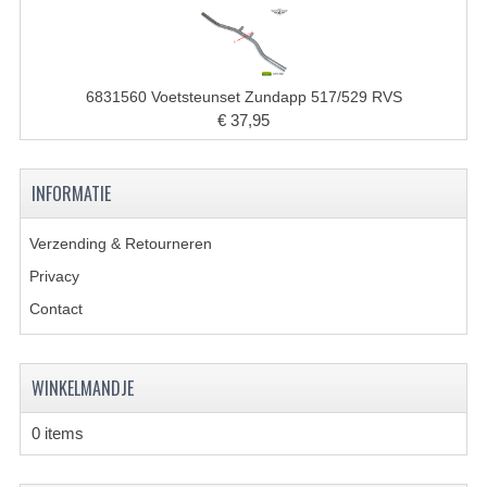
KABELS
SPIEGELS
6831560 Voetsteunset Zundapp 517/529 RVS
STUREN
€ 37,95
TELLER ONDERDELEN
TELLERS COMPLEET
INFORMATIE
SPATBORDEN EN KENTEKENPLATEN
Verzending & Retourneren
Privacy
TANK
Contact
VERLICHTING EN ELEKTRA
ACCU'S EN CLAXONS
WINKELMANDJE
ACHTERLICHTEN
0 items
KABELBOMEN