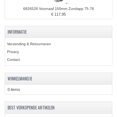
BUDDY SEATS
6826528 Voornaaf 150mm Zundapp 75-76
CRANKS EN STANDAARDS
€ 117,95
EMBLEMEN EN STICKERS
INFORMATIE
FRAMEBEUGELS
KETTINGKASTEN
Verzending & Retourneren
Privacy
MOTOROPHANGING
Contact
REMMEN EN WIELEN
AANDRIJVERS EN LAGERS
WINKELMANDJE
ASSEN EN BUSSEN
0 items
BUITENBANDEN
BEST VERKOPENDE ARTIKELEN
REMDELEN