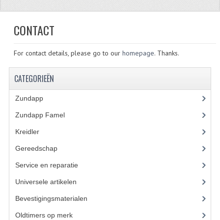
ZUNDAPP
CONTACT
FRAME DELEN
For contact details, please go to our
homepage
. Thanks.
ACHTERBRUG
BAGAGEDRAGERS EN VOETSTEUNEN
CATEGORIEËN
BANDEN
Zundapp
(2590)
Zundapp Famel
(61)
BINNENBANDEN
Kreidler
(648)
BINNENBANDEN 16-21"
Gereedschap
(5)
BUITENBANDEN
Service en reparatie
(23)
BUITENBANDEN 16"
Universele artikelen
(295)
BUITENBANDEN 17"
Bevestigingsmaterialen
(120)
Oldtimers op merk
(73)
BUITENBANDEN 18"