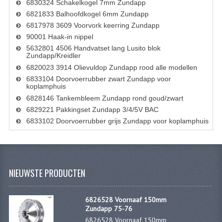
VELGEN EN SPAKEN
6830324 Schakelkogel 7mm Zundapp
6821833 Balhoofdkogel 6mm Zundapp
ALUMINIUM VELGEN
6817978 3609 Voorvork keerring Zundapp
90001 Haak-in nippel
CHROMEN VELGEN
5632801 4506 Handvatset lang Lusito blok
Zundapp/Kreidler
SPAKEN
6820023 3914 Olievuldop Zundapp rood alle modellen
6833104 Doorvoerrubber zwart Zundapp voor
WIELEN DIVERSEN
koplamphuis
6828146 Tankembleem Zundapp rond goud/zwart
SCHOKBREKERS
6829221 Pakkingset Zundapp 3/4/5V BAC
6833102 Doorvoerrubber grijs Zundapp voor koplamphuis
SLOTEN
STUUR EN BEDIENING
COCKPIT ONDERDELEN
NIEUWSTE PRODUCTEN
HANDELS EN HANDVATTEN
6826528 Voornaaf 150mm
MAGURA BLOKHANDELS
Zundapp 75-76
6826528 Voornaaf 150mm