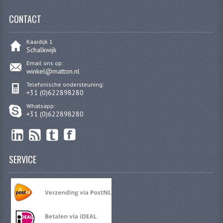
KOPLAMPEN
CONTACT
RICHTINGAANWIJZERS
Kaaidijk 1
SCHAKELAARS
Schalkwijk
Email ons op:
VOORVORK ONDERDELEN
winkel@matton.nl
Telefonische ondersteuning:
VOORVORK COMPLEET
+31 (0)622898280
Whatsapp:
VOORVORK 517
+31 (0)622898280
VOORVORK 529 TROMMEL
VOORVORK 530 SCHIJFREM
SERVICE
MOTORBLOK DELEN
CARBURATEURDELEN
CARBURATEURS EN SPROEIERS