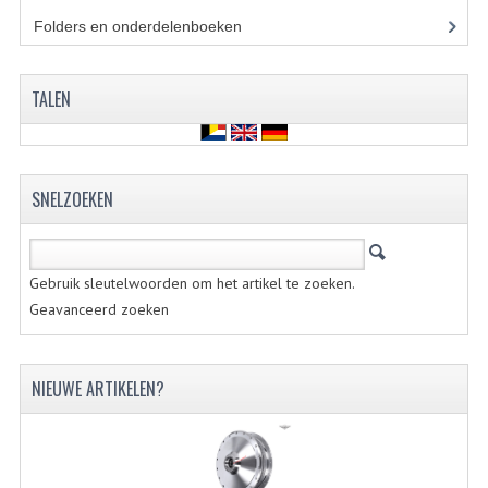
Folders en onderdelenboeken
(86)
BUITENBANDEN 19"
BUITENBANDEN 21"
TALEN
BEPLATING
BOUTENSETS
SNELZOEKEN
ZUNDAPP 515 RVS
ZUNDAPP 517 RVS
Gebruik sleutelwoorden om het artikel te zoeken.
ZUNDAPP 529 RVS
Geavanceerd zoeken
BUDDY SEATS
NIEUWE ARTIKELEN?
BUDDY OVERTREKKEN
BUDDY SEAT ONDERDELEN