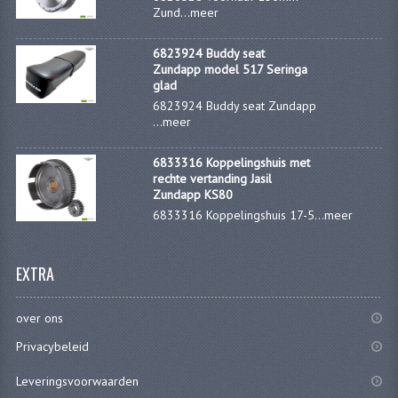
KABELS
Zund...
meer
SPIEGELS
6823924 Buddy seat
Zundapp model 517 Seringa
STUREN
glad
6823924 Buddy seat Zundapp
TELLER ONDERDELEN
...
meer
TELLERS COMPLEET
6833316 Koppelingshuis met
rechte vertanding Jasil
SPATBORDEN EN KENTEKENPLATEN
Zundapp KS80
6833316 Koppelingshuis 17-5...
meer
TANK
VERLICHTING EN ELEKTRA
EXTRA
ACCU'S EN CLAXONS
over ons
ACHTERLICHTEN
Privacybeleid
KABELBOMEN
Leveringsvoorwaarden