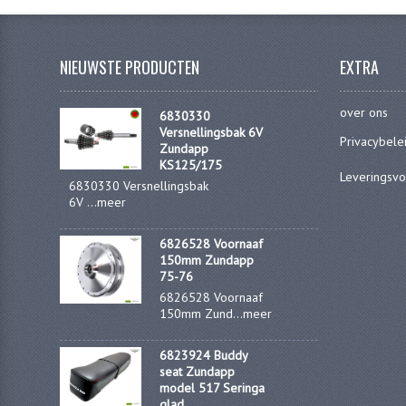
NIEUWSTE PRODUCTEN
EXTRA
over ons
6830330
Versnellingsbak 6V
Privacybele
Zundapp
KS125/175
Leveringsv
6830330 Versnellingsbak
6V ...
meer
6826528 Voornaaf
150mm Zundapp
75-76
6826528 Voornaaf
150mm Zund...
meer
6823924 Buddy
seat Zundapp
model 517 Seringa
glad