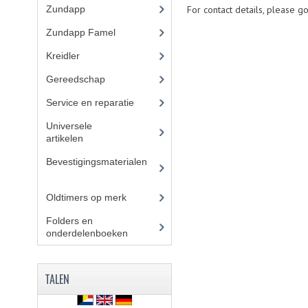
Zundapp
(2591)
For contact details, please g
Zundapp Famel
(61)
Kreidler
(648)
Gereedschap
(5)
Service en reparatie
(23)
Universele
artikelen
(295)
Bevestigingsmaterialen
(
120)
Oldtimers op merk
(73)
Folders en
onderdelenboeken
(86)
TALEN