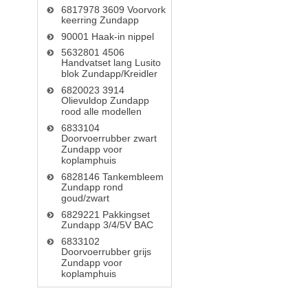
6817978 3609 Voorvork
keerring Zundapp
90001 Haak-in nippel
5632801 4506
Handvatset lang Lusito
blok Zundapp/Kreidler
6820023 3914
Olievuldop Zundapp
rood alle modellen
6833104
Doorvoerrubber zwart
Zundapp voor
koplamphuis
6828146 Tankembleem
Zundapp rond
goud/zwart
6829221 Pakkingset
Zundapp 3/4/5V BAC
6833102
Doorvoerrubber grijs
Zundapp voor
koplamphuis