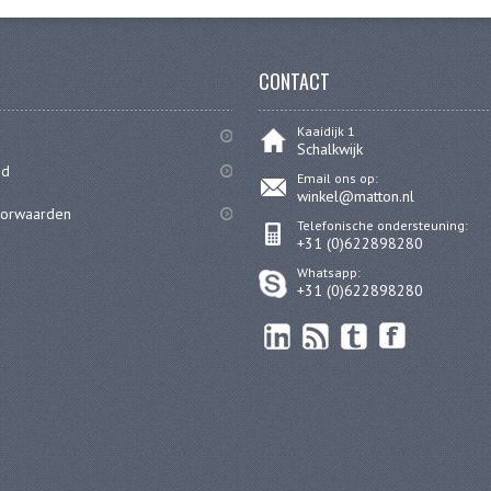
CONTACT
Kaaidijk 1
Schalkwijk
id
Email ons op:
winkel@matton.nl
oorwaarden
Telefonische ondersteuning:
+31 (0)622898280
Whatsapp:
+31 (0)622898280