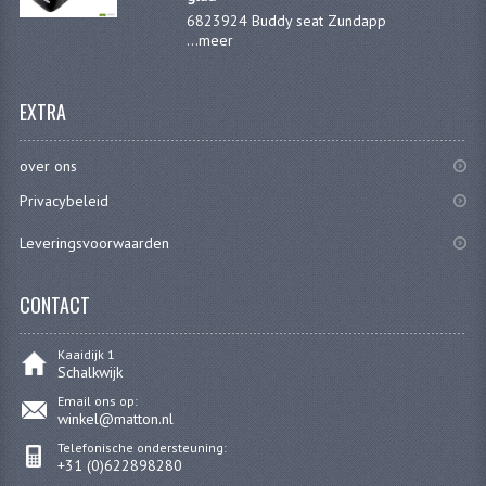
6823924 Buddy seat Zundapp
CARBURATEURS
...
meer
SPROEIERSET BING 26MM
EXTRA
SPROEIERSET BING KLEIN 44-021
SPROEIERSET BING KLEIN NT 44-031
over ons
SPROEIERSET BING ZESKANT 44-051
Privacybeleid
Leveringsvoorwaarden
SPROEIERSET MIKUNI ZESKANT
CARTERDELEN
CONTACT
CILINDERS EN ZUIGERS
Kaaidijk 1
Schalkwijk
CILINDERKITS
Email ons op:
winkel@matton.nl
CILINDERKOPPEN
Telefonische ondersteuning:
+31 (0)622898280
ZUIGERS EN ZUIGERVEREN