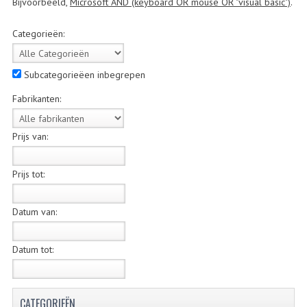
Bijvoorbeeld,
Microsoft AND (keyboard OR mouse OR "visual basic")
.
BUITENBANDEN 19"
Categorieën:
BUITENBANDEN 21"
Subcategorieëen inbegrepen
BEPLATING
Fabrikanten:
BOUTENSETS
Prijs van:
ZUNDAPP 515 RVS
ZUNDAPP 517 RVS
Prijs tot:
ZUNDAPP 529 RVS
Datum van:
BUDDY SEATS
Datum tot:
BUDDY OVERTREKKEN
BUDDY SEAT ONDERDELEN
CATEGORIEËN