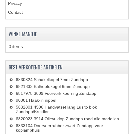
KABELS
Privacy
Contact
SPIEGELS
STUREN
WINKELMANDJE
TELLER ONDERDELEN
0 items
TELLERS COMPLEET
SPATBORDEN EN KENTEKENPLATEN
BEST VERKOPENDE ARTIKELEN
TANK
6830324 Schakelkogel 7mm Zundapp
6821833 Balhoofdkogel 6mm Zundapp
VERLICHTING EN ELEKTRA
6817978 3609 Voorvork keerring Zundapp
90001 Haak-in nippel
ACCU'S EN CLAXONS
5632801 4506 Handvatset lang Lusito blok
Zundapp/Kreidler
ACHTERLICHTEN
6820023 3914 Olievuldop Zundapp rood alle modellen
6833104 Doorvoerrubber zwart Zundapp voor
KABELBOMEN
koplamphuis