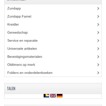
BUDDY SEATS
Zundapp
(2591)
CRANKS EN STANDAARDS
Zundapp Famel
(61)
EMBLEMEN EN STICKERS
Kreidler
(648)
FRAMEBEUGELS
Gereedschap
(5)
KETTINGKASTEN
Service en reparatie
(23)
MOTOROPHANGING
Universele artikelen
(295)
Bevestigingsmaterialen
(120)
REMMEN EN WIELEN
Oldtimers op merk
(73)
AANDRIJVERS EN LAGERS
Folders en onderdelenboeken
(86)
ASSEN EN BUSSEN
BUITENBANDEN
TALEN
REMDELEN