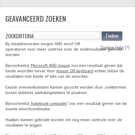
ZUNDAPP
GEAVANCEERD ZOEKEN
FRAME DELEN
ACHTERBRUG
ZOEKCRITERIA
Zoeken
Bij sleutelwoorden mogen AND en/of OR
BAGAGEDRAGERS EN VOETSTEUNEN
Zoeken Help
[?]
operatoren voor meer controle over de zoekresultaten gebruikt
worden.
BANDEN
Bijvoorbeeld,
Microsoft AND mouse
zou een resultaat geven dat
beide woorden bevat. Voor
mouse OR keyboard
echter, tellen de
BINNENBANDEN
resultaten met beide of één van de woorden.
BINNENBANDEN 16-21"
Exacte overeenkomsten kunnen gezocht worden door zoektermen
tussen dubbele aanhalingstekens te plaatsen.
BUITENBANDEN
Bijvoorbeeld,
"notebook computer"
zou een resultaat geven van de
exacte woordcombinatie.
BUITENBANDEN 16"
Haakjes kunnen gebruikt worden om nog meer controle over de
BUITENBANDEN 17"
resultaten te krijgen.
BUITENBANDEN 18"