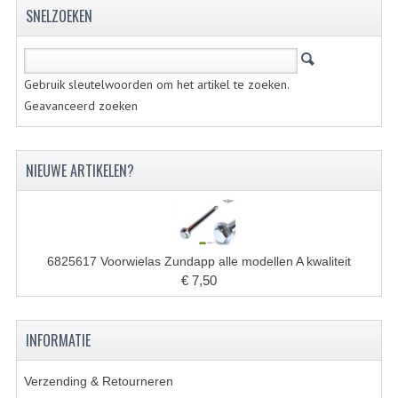
VELGEN EN SPAKEN
SNELZOEKEN
ALUMINIUM VELGEN
CHROMEN VELGEN
Gebruik sleutelwoorden om het artikel te zoeken.
Geavanceerd zoeken
SPAKEN
WIELEN DIVERSEN
NIEUWE ARTIKELEN?
SCHOKBREKERS
SLOTEN
STUUR EN BEDIENING
6825617 Voorwielas Zundapp alle modellen A kwaliteit
€ 7,50
COCKPIT ONDERDELEN
HANDELS EN HANDVATTEN
INFORMATIE
MAGURA BLOKHANDELS
Verzending & Retourneren