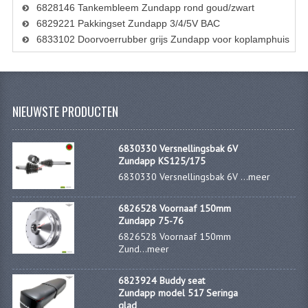
6828146 Tankembleem Zundapp rond goud/zwart
KOPLAMPEN
6829221 Pakkingset Zundapp 3/4/5V BAC
RICHTINGAANWIJZERS
6833102 Doorvoerrubber grijs Zundapp voor koplamphuis
SCHAKELAARS
VOORVORK ONDERDELEN
NIEUWSTE PRODUCTEN
VOORVORK COMPLEET
6830330 Versnellingsbak 6V
VOORVORK 517
Zundapp KS125/175
6830330 Versnellingsbak 6V ...
meer
VOORVORK 529 TROMMEL
VOORVORK 530 SCHIJFREM
6826528 Voornaaf 150mm
Zundapp 75-76
MOTORBLOK DELEN
6826528 Voornaaf 150mm
Zund...
meer
CARBURATEURDELEN
6823924 Buddy seat
CARBURATEURS EN SPROEIERS
Zundapp model 517 Seringa
glad